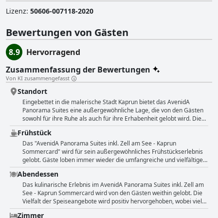
Lizenz
:
50606-007118-2020
Bewertungen von Gästen
8.9
Hervorragend
Zusammenfassung der Bewertungen
Von KI zusammengefasst
Standort
Eingebettet in die malerische Stadt Kaprun bietet das AvenidA
Panorama Suites eine außergewöhnliche Lage, die von den Gästen
sowohl für ihre Ruhe als auch für ihre Erhabenheit gelobt wird. Die
Lage des Hotels bietet einen atemberaubenden Blick auf die
Frühstück
Kitzsteinhorn-Gipfel und eine ruhige Umgebung, die perfekt für
einen entspannenden Urlaub ist. Das Hotel liegt etwas außerhalb
Das "AvenidA Panorama Suites inkl. Zell am See - Kaprun
des belebten Touristenzentrums von Zell am See und bietet eine
Sommercard" wird für sein außergewöhnliches Frühstückserlebnis
friedliche Flucht und bleibt gleichzeitig in der Nähe der wichtigsten
gelobt. Gäste loben immer wieder die umfangreiche und vielfältige
Attraktionen und Annehmlichkeiten. Die Gäste loben die Nähe des
Auswahl und heben die Frische, den köstlichen Geschmack und die
Abendessen
Hotels zum Kapruner Fluss, zu lokalen Lebensmittelgeschäften und
durchdachte Präsentation der Speisen hervor. Das Frühstücksbuffet
einer Reihe arabischer Restaurants und Geschäfte, die alle bequem
bietet eine große Vielfalt an Gerichten, darunter frisch zubereitete
Das kulinarische Erlebnis im AvenidA Panorama Suites inkl. Zell am
zu Fuß erreichbar sind. Bemerkenswert ist, dass die Lage ein
Eierspeisen, Waffeln und einen Smoothie-Maker, um sicherzustellen,
See - Kaprun Sommercard wird von den Gästen weithin gelobt. Die
ausgezeichneter Ausgangspunkt für Skiabenteuer ist, mit bequemen
dass für jeden Geschmack etwas dabei ist. Die Einbeziehung eines
Vielfalt der Speiseangebote wird positiv hervorgehoben, wobei viele
Shuttle-Services zu den Pisten und einem nahegelegenen Skilift. Die
Entsafters und frisch gebackener Backwaren trägt zum Gourmet-
die köstlichen und gut zubereiteten Abendessen betonen, die
Zimmer
inkludierte Sommerkarte bietet zusätzlichen Wert, indem sie Rabatte
Reiz bei. Besucher erwähnen die hohe Qualität und den Geschmack
besonders für Paare geeignet sind. Die Gäste schätzen das