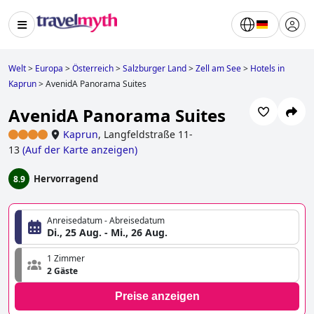
Welt
>
Europa
>
Österreich
>
Salzburger Land
>
Zell am See
>
Hotels in
Kaprun
>
AvenidA Panorama Suites
AvenidA Panorama Suites
Kaprun
,
Langfeldstraße 11-
13
(
Auf der Karte anzeigen
)
Hervorragend
8.9
Anreisedatum - Abreisedatum
Di., 25 Aug. - Mi., 26 Aug.
1 Zimmer
2 Gäste
Preise anzeigen