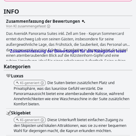
INFO
Zusammenfassung der Bewertungen
Von KI zusammengefasst
Das AvenidA Panorama Suites inkl. Zell am See - Kaprun Sommercard
erntet durchweg Lob von seinen Gästen, insbesondere für seine
außergewöhnliche Lage, das Frühstück, die Sauberkeit, das Personal und
das insgesamt luxuriöse Erlebnis. Eingebettet in Kaprun bietet das Hotel
Zusammenfassung der Bewertungen für alle Kategorien lesen
einen atemberaubenden Blick auf die Kitzsteinhorn-Gipfel und eine
ruhige Umgebung, ideal für einen erholsamen Aufenthalt. Seine ruhige,
Kategorien
aber dennoch gut erreichbare Lage in der Nähe der Kapruner Ache und
lokaler Annehmlichkeiten macht es zu einem idealen Ausgangspunkt
Luxus
sowohl für Skiabenteuer als auch für Sommeraktivitäten, die durch die
inkludierte Zell am See-Kaprun Sommercard mit Ermäßigungen auf
Die Suiten bieten zusätzlichen Platz und
KI-generiert
lokale Attraktionen noch verstärkt werden. Die Gäste schätzen
Privatsphäre, was das luxuriöse Gefühl verstärkt. Die
besonders die gute Erreichbarkeit von Lebensmittelgeschäften,
Panoramaaussicht bietet eine atemberaubende Kulisse, während
Annehmlichkeiten wie eine Waschmaschine in der Suite zusätzlichen
arabischen Restaurants, Wanderwegen und verschiedenen
Komfort bieten.
Ausflugszielen. Das Frühstück im AvenidA Panorama Suites ist ein
Highlight des Aufenthalts, das für seine umfangreiche und vielfältige
Skigebiet
Auswahl an frischen und köstlichen Speisen gelobt wird, darunter frisch
Diese Unterkunft bietet einfachen Zugang zu
KI-generiert
zubereitete Eierspeisen, Smoothies, frisch gebackenes Gebäck und
den Skipisten und lokalen Attraktionen, was sie zu einer bequemen
Halal-Optionen. Das Ambiente ist angenehm, unterstützt durch
Wahl für diejenigen macht, die Kaprun erkunden möchten.
freundliches und hilfsbereites Personal, und einige Gäste können ihre