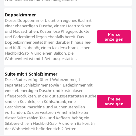
erhöhen den Komfort. Die Sommercard ist ebenfalls eine wertvolle
Ergänzung, die freien Zugang zu verschiedenen Attraktionen und
Veranstaltungen bietet. Die bequemen Betten, trotz gelegentlicher
Doppelzimmer
Bedenken hinsichtlich Länge und Härtegrad, werden im Allgemeinen gut
Dieses Doppelzimmer bietet ein eigenes Bad mit
aufgenommen. Das AvenidA Panorama Suites wird besonders als
einer ebenerdigen Dusche, einem Haartrockner
herausragendes Ziel für Hochzeitsreisen gelobt und bietet ein
und Hausschuhen. Kostenlose Pflegeprodukte
Preise
romantisches Ambiente und eine atemberaubende Aussicht. Mit seinen
und Bademäntel liegen ebenfalls bereit. Das
anzeigen
luxuriösen Zimmern, dem aufmerksamen Service und den besonderen
Doppelzimmer bietet Ihnen darüber hinaus Tee-
Aufmerksamkeiten für Hochzeitsreisende bietet das Hotel einen
und Kaffeezubehör, einen Kleiderschrank, einen
unvergesslichen und romantischen Urlaub. Insgesamt zeichnet sich das
Flachbild-Sat-TV und einen Balkon. Die
AvenidA Panorama Suites inkl. Zell am See - Kaprun Sommercard durch
Wohneinheit ist mit 1 Bett ausgestattet.
sein luxuriöses Erlebnis, seinen außergewöhnlichen Service und die
Kombination aus Entspannung und Abenteuer aus, was es zu einem sehr
empfehlenswerten Ziel für einen unvergesslichen Aufenthalt macht.
Suite mit 1 Schlafzimmer
Diese Suite verfügt über 1 Wohnzimmer, 1
separates Schlafzimmer sowie 1 Badezimmer mit
einer ebenerdigen Dusche und kostenlosen
Pflegeprodukten. In der gut ausgestatteten Küche
Preise
sind ein Kochfeld, ein Kühlschrank, eine
anzeigen
Geschirrspülmaschine und Küchenutensilien
vorhanden. Zu den weiteren Annehmlichkeiten
dieser Suite zählen Tee- und Kaffeezubehör, ein
Sitzbereich, ein Flachbild-Sat-TV und ein Balkon. In
der Wohneinheit befinden sich 2 Betten.