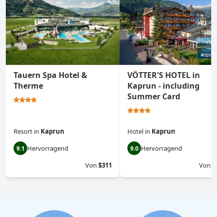
Tauern Spa Hotel &
VÖTTER'S HOTEL in
Therme
Kaprun - including
Summer Card
Resort
in
Kaprun
Hotel
in
Kaprun
Hervorragend
Hervorragend
9.1
9.0
Von
$311
Von
$