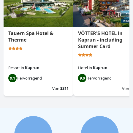
Tauern Spa Hotel &
VÖTTER'S HOTEL in
Therme
Kaprun - including
Summer Card
Resort
in
Kaprun
Hotel
in
Kaprun
Hervorragend
Hervorragend
9.1
9.0
Von
$311
Von
$