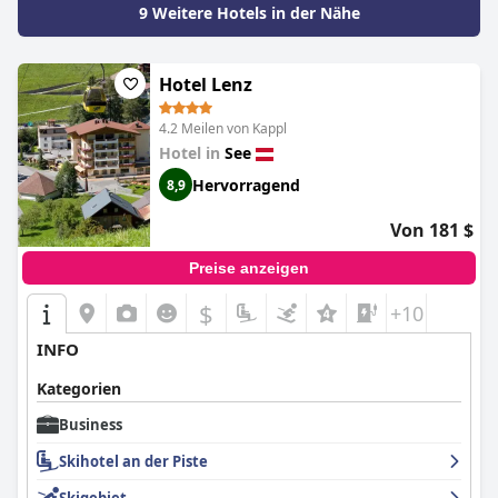
9 Weitere Hotels in der Nähe
Hotel Lenz
4.2 Meilen von Kappl
Hotel in
See
Hervorragend
8,9
Von 181 $
Preise anzeigen
$
+10
INFO
Kategorien
Business
Skihotel an der Piste