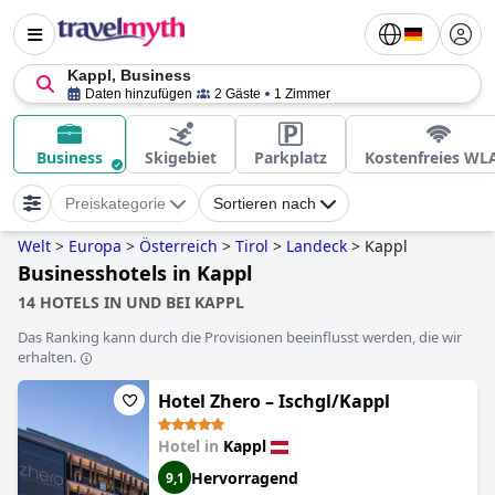
Kappl, Business
Daten hinzufügen
2 Gäste
1 Zimmer
Business
Skigebiet
Parkplatz
Kostenfreies WL
Preiskategorie
Sortieren nach
Welt
>
Europa
>
Österreich
>
Tirol
>
Landeck
>
Kappl
Businesshotels in Kappl
14 HOTELS IN UND BEI KAPPL
Das Ranking kann durch die Provisionen beeinflusst werden, die wir
erhalten.
Hotel Zhero – Ischgl/Kappl
Hotel in
Kappl
Hervorragend
9,1