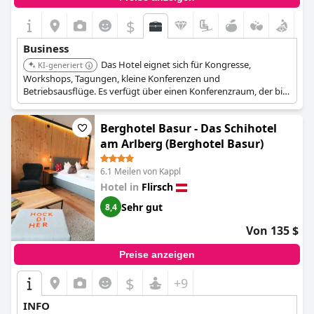
$
Business
Das Hotel eignet sich für Kongresse,
KI-generiert
Workshops, Tagungen, kleine Konferenzen und
Betriebsausflüge. Es verfügt über einen Konferenzraum, der bis
zu 90 Teilnehmer fasst und mit Veranstaltungstechnik und einer
Bühne ausgestattet ist.
Berghotel Basur - Das Schihotel
am Arlberg (Berghotel Basur)
6.1 Meilen von Kappl
Hotel in
Flirsch
Sehr gut
8,4
Von 135 $
Preise anzeigen
$
+9
INFO