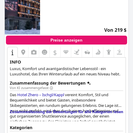
Von 219 $
Preise anzeigen
$
INFO
Luxus, Komfort und avantgardistischer Lebensstil - ein
Luxushotel, das Ihren Winterurlaub auf ein neues Niveau hebt.
Zusammenfassung der Bewertungen
Von KI zusammengefasst
Das
Hotel Zhero – Ischgl/Kappl
vereint Komfort, Stil und
Bequemlichkeit und bietet Gästen, insbesondere
Skibegeisterten, ein rundum gelungenes Erlebnis. Die Lage ist
zwar nicht perfekt, wird aber durch einen hocheffizienten und
Zusammenfassung der Bewertungen für alle Kategorien lesen
gut organisierten Shuttleservice ausgeglichen, der einen
einfachen Zugang zu den Skipisten von Ischgl gewährleistet.
Das Hotel bietet eine sichere Tiefgarage, obwohl in der Nähe
Kategorien
kostenlose Alternativen zur Verfügung stehen. Einige Gäste