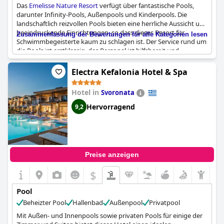
Das
Emelisse Nature Resort
verfügt über fantastische Pools,
darunter Infinity-Pools, Außenpools und Kinderpools. Die
landschaftlich reizvollen Pools bieten eine herrliche Aussicht und
beeindruckende Einrichtungen, so dass dieses Resort für
Zusammenfassung der Bewertungen für alle Kategorien lesen
Schwimmbegeisterte kaum zu schlagen ist. Der Service rund um
die Pools ist erstklassig, das Personal ist hilfsbereit und
freundlich, auch wenn es für manche Gäste schwierig sein
könnte, am Hauptpool eine Liege zu bekommen. Die Anlage
Electra Kefalonia Hotel & Spa
bietet außerdem einen einfachen Zugang zu den nahe
gelegenen Stränden und ist damit ideal für alle, die einen
Hotel in
Svoronata
Strandurlaub verbringen möchten. Einige Gäste haben jedoch
Probleme mit der Sauberkeit im Poolbereich und der
Hervorragend
9,2
mangelnden Aufmerksamkeit des Personals während des
Mittagessens bemängelt. Nichtsdestotrotz ist das
Emelisse
Nature Resort
ein fantastischer Ort zum Entspannen und
Genießen der schönen Poolanlagen.
Preise anzeigen
$
Pool
Beheizter Pool
Hallenbad
Außenpool
Privatpool
Mit Außen- und Innenpools sowie privaten Pools für einige der