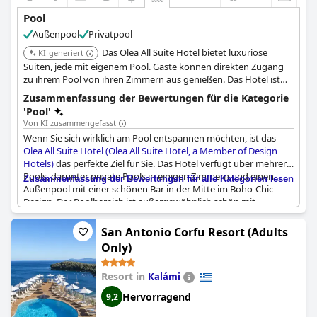
Pool
Außenpool
Privatpool
Das Olea All Suite Hotel bietet luxuriöse
KI-generiert
Suiten, jede mit eigenem Pool. Gäste können direkten Zugang
zu ihrem Pool von ihren Zimmern aus genießen. Das Hotel ist
von Olivenbäumen umgeben und bietet eine ruhige
Zusammenfassung der Bewertungen für die Kategorie
Atmosphäre.
'Pool'
Von KI zusammengefasst
Wenn Sie sich wirklich am Pool entspannen möchten, ist das
Olea All Suite Hotel (Olea All Suite Hotel, a Member of Design
Hotels)
das perfekte Ziel für Sie. Das Hotel verfügt über mehrere
Pools, darunter private Pools in einigen Zimmern und einen
Zusammenfassung der Bewertungen für alle Kategorien lesen
Außenpool mit einer schönen Bar in der Mitte im Boho-Chic-
Design. Der Poolbereich ist außergewöhnlich schön mit
bequemen Sonnenliegen und einem herrlichen Blick auf einen
alten Olivenhain am Berghang. Die Einrichtungen einschließlich
San Antonio Corfu Resort (Adults
des Pools waren ideal und das Wasser hatte genau die richtige
Only)
Temperatur zum Schwimmen. Die Gäste schwärmten, dass der
Pool sehr sauber und wunderschön war, und ein Gast erwähnte
Resort in
Kalámi
sogar, dass der Pool seines Zimmers das Highlight der Reise war.
Obwohl das Hotel in einem alten Olivenhain liegt, fehlt es dem
Hervorragend
9,2
Poolbereich an schattigen Plätzen. Das Hotel bietet auch einen
Strand-/Poolbarservice an, aber Vorsicht, im Hauptrestaurant, in