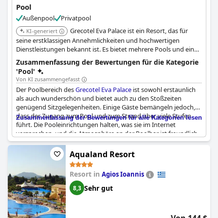
Pool
Außenpool
Privatpool
Grecotel Eva Palace ist ein Resort, das für
KI-generiert
seine erstklassigen Annehmlichkeiten und hochwertigen
Dienstleistungen bekannt ist. Es bietet mehrere Pools und eine
luxuriöse Umgebung, die die Gäste genießen können.
Zusammenfassung der Bewertungen für die Kategorie
'Pool'
Von KI zusammengefasst
Der Poolbereich des
Grecotel Eva Palace
ist sowohl erstaunlich
als auch wunderschön und bietet auch zu den Stoßzeiten
genügend Sitzgelegenheiten. Einige Gäste bemängeln jedoch,
dass der Zugang zum Pool und zum Strand über viele Stufen
Zusammenfassung der Bewertungen für alle Kategorien lesen
führt. Die Pooleinrichtungen halten, was sie im Internet
versprechen, und die Atmosphäre an der Poolbar ist freundlich.
Der Strand wird als erstaunlich beschrieben, aber einige Teile des
Poolbereichs sind Berichten zufolge veraltet und schmutzig. Es
Aqualand Resort
gibt zwar keinen Poolservice, aber die abendliche Unterhaltung
an der Rezeption oder an der Poolbar wird als ein Höhepunkt
Resort in
Agios Ioannis
des Urlaubs bezeichnet. Außerdem erwähnen einige Gäste die
frustrierende Angewohnheit, dass andere Gäste die besten
Sehr gut
8,3
Plätze am Pool und am Strand mit Handtüchern blockieren,
obwohl sie längere Zeit abwesend sind. Trotz einiger kleinerer
Probleme ist die allgemeine Meinung, dass der Pool- und