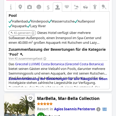
$
Pool
Hallenbad
Kinderpool
Wasserrutsche
Außenpool
Aquapark
Lazy River
Dieses Hotel verfügt über mehrere
KI-generiert
Süßwasser-Außenpools, einen Innenpool im Spa-Center und
einen 40.000 m² großen Aquapark mit Rutschen und Lazy
Rivers, der umfangreiche Wasseraktivitäten und
Zusammenfassung der Bewertungen für die Kategorie
Entspannungsmöglichkeiten für alle Altersgruppen bietet. Es
'Pool'
hat auch direkten Zugang zu einem 1 km langen Strand.
Von KI zusammengefasst
Das
Grecotel LUXME Costa Botanica (Grecotel Costa Botanica)
bietet seinen Gästen eine Vielzahl von Pools, darunter mehrere
Swimmingpools und einen Aquapark, der mit seinen Rutschen
ideal für Kinder ist. Die Außenpools sind großartig, und für die
Zusammenfassung der Bewertungen für alle Kategorien lesen
Hotelgäste stehen zahlreiche Liegestühle zur Verfügung.
Zusätzlich zu den Pools gibt es auch einen Privatstrand, der
allerdings bei Wellengang manchmal etwas schmal ist. Die
große Grünfläche, die die Pools und den Strand umgibt, ist ein
MarBella, Mar-Bella Collection
schöner Bonus.
Resort in
Agios Ioannis Peristeron