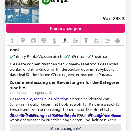
Sehr gut
8,5
Von 283 $
Preise anzeigen
$
Pool
Infinity Pool
Wasserrutsche
Außenpool
Privatpool
Die Gäste können zwischen den 2 Meerwasserpools des Hotels
wählen und ihre Kinder im Kinderbecken oder im Babybecken,
das ideal für die kleinen Gäste ist, eine erfrischende Pause
genießen lassen. Das Kinderbecken bietet Wasserrutschen und
Zusammenfassung der Bewertungen für die Kategorie
einen Planschpark und ist nur 40-80 cm tief, während das
'Pool'
Kleinkinderbecken an der Seite etwa 30 cm tief ist, um eine
Von KI zusammengefasst
sichere Umgebung für die kleinen Gäste zu gewährleisten.
Das
MarBella, Mar-Bella Collection
bietet eine Vielzahl von
Schwimmmöglichkeiten mit Pools sowohl für Kinder als auch für
Erwachsene, von denen einige beheizt sind. Das Hotel hat
direkten Zugang zu einem wunderschönen, ruhigen Meer, auch
Zusammenfassung der Bewertungen für alle Kategorien lesen
wenn das Wasser im künstlich angelegten Pool kalt sein kann.
Den Gästen stehen außerdem ein Wasserpark, glänzende und
Mehr anzeigen
Fragebogen
saubere Einrichtungen, ein künstlicher Strand und eine