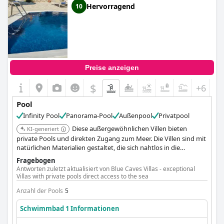
Hervorragend
10
Preise anzeigen
$
+6
Pool
Infinity Pool
Panorama-Pool
Außenpool
Privatpool
Diese außergewöhnlichen Villen bieten
KI-generiert
private Pools und direkten Zugang zum Meer. Die Villen sind mit
natürlichen Materialien gestaltet, die sich nahtlos in die
Umgebung einfügen und einen luxuriösen und friedlichen
Fragebogen
Rückzugsort bieten.
Antworten zuletzt aktualisiert von Blue Caves Villas - exceptional
Villas with private pools direct access to the sea
Anzahl der Pools
5
Schwimmbad 1 Informationen