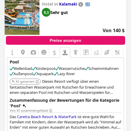
einige Gäste den Poolbereich als zu klein empfanden, ist er
Hotel in
Kalamaki
dennoch ein großartiger Ort zum Sonnenbaden und
Schwimmen, da es viele Sonnenliegen gibt, auch wenn es
Sehr gut
8,3
einigen an Schatten mangelt. Der Pool auf dem Dach war ein
Pluspunkt mit seiner schönen Umgebung und Aussicht, auch
wenn einige Gäste anmerkten, dass mehr Liegen und
Von 140 $
Sonnenschirme benötigt würden. Insgesamt verfügt das San
Antonio Corfu Resort über wunderbare Pools, die viele
Preise anzeigen
Möglichkeiten bieten, sich zu entspannen und die herrliche
Landschaft zu genießen.
$
Pool
Wellenbad
Kinderpool
Wasserrutsche
Schwimmbahnen
Außenpool
Aquapark
Lazy River
Dieses Resort verfügt über einen
KI-generiert
fantastischen Wasserpark mit Rutschen für Erwachsene und
einen separaten Pool mit Rutschen und Wasserspielen für
Kinder. Es bietet auch ein Wellenbad und einen Lazy River, die
Zusammenfassung der Bewertungen für die Kategorie
umfangreiche Wasserunterhaltung für Familien bieten.
'Pool'
Von KI zusammengefasst
Das
Caretta Beach Resort & WaterPark
ist eine gute Wahl für
Familien mit Kindern, denn der Wasserpark wird als "Himmel auf
Erden" mit einer guten Auswahl an Rutschen beschrieben. Auch