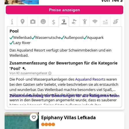
Von 144 $
Strandbereich des
Grecotel Eva Palace
wunderschön und
unvergesslich ist.
Preise anzeigen
$
Pool
Wellenbad
Wasserrutsche
Außenpool
Aquapark
Lazy River
Das Aqualand Resort verfügt über Schwimmbecken und ein
Wellenbad.
Zusammenfassung der Bewertungen für die Kategorie
'Pool'
Von KI zusammengefasst
Die Pool- und Wasserparkanlagen des
Aqualand Resort
s waren
bei den Gästen sehr beliebt, viele beschrieben sie als erstaunlich
und wunderbar. Das Wellenbad machte besonders viel Spaß,
während das Babybecken für die Kleinsten großartig war (auch
Zusammenfassung der Bewertungen für alle Kategorien lesen
wenn in den Bewertungen angemerkt wurde, dass es sauberer
hätte sein können). Einige Gäste äußerten jedoch ihre
Enttäuschung darüber, dass der Pool in der Hochsaison um 19
Uhr geschlossen wurde und dass sich das Resort nicht
Epiphany Villas Lefkada
sonderlich um den Komfort der Gäste bemühte. Trotzdem ist
das
Aqualand Resort
dank seiner gut gepflegten Pools und des