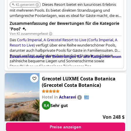
damit ideal für Gäste, die einen erholsamen Urlaub suchen.
Dieses Resort bietet ein luxuriöses Erlebnis
KI-generiert
mit mehreren Pools. Es bietet direkten Strandzugang und
umfangreiche Poolanlagen, was es ideal für Gäste macht, die ein
erstklassiges Poolerlebnis suchen.
Zusammenfassung der Bewertungen für die Kategorie
'Pool'
Von KI zusammengefasst
Das
Corfu Imperial, A Grecotel Resort to Live (Corfu Imperial, A
Resort to Live)
verfügt über eine Reihe wunderschöner Pools,
darunter auch halbprivate Pools für Gäste in Familiensuiten. Das
Resort verfügt außerdem über herrliche Strände und bietet
Zusammenfassung der Bewertungen für alle Kategorien lesen
zahlreiche bequeme Liegen und Sonnenschirme sowie
Strandtücher und kostenloses Trinkwasser. Das
Wassersportangebot ist großartig und einige der Pools sind
beheizt. Einige Gäste haben jedoch erwähnt, dass die
Grecotel LUXME Costa Botanica
Temperatur des Außenpools zu niedrig sein kann und einige der
(Grecotel Costa Botanica)
Pools Schimmel auf dem Boden aufwiesen oder scharf auf
Kinderfüße waren. Nichtsdestotrotz sind die Pools
Hotel in
Acharavi
wunderschön und sorgen für ein tolles Erlebnis. Denken Sie
daran, dass es aufgrund der hohen Nachfrage schwierig sein
Sehr gut
8,4
kann, einen Sitzplatz am Pool zu bekommen. Außerdem haben
einige Gäste erwähnt, dass das Buffet laut sein kann und viele
Von 248 $
Wespen anzieht. Insgesamt bietet das Resort in Bezug auf
Pools, Strände, Lage und Aussicht für jeden etwas.
Preise anzeigen