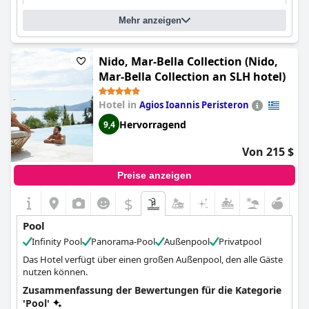
Name des Pools:
Villa Deep Blue
Mehr anzeigen
Standort des Pools:
Außenpool
Nido, Mar-Bella Collection (Nido,
Mar-Bella Collection an SLH hotel)
Hotel in
Agios Ioannis Peristeron
Hervorragend
9,4
Von 215 $
Preise anzeigen
$
Pool
Infinity Pool
Panorama-Pool
Außenpool
Privatpool
Das Hotel verfügt über einen großen Außenpool, den alle Gäste
nutzen können.
Zusammenfassung der Bewertungen für die Kategorie
'Pool'