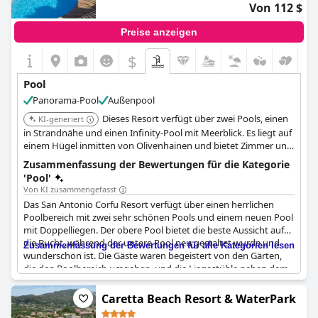
Von 112 $
dem das Abendessen serviert wird, gab es ein großes
Wespenproblem. Nichtsdestotrotz ist die Atmosphäre an der
Preise anzeigen
Poolbar sehr angenehm, das Essen ist gut, und die Gäste
sagten, dass die Cocktails wirklich hervorragend waren. Ein
$
Highlight für einige Gäste waren die Zimmer mit einem Balkon,
der direkten Zugang zum Pool bot, was unglaublich war.
Pool
Insgesamt sind das Hotel und der Poolbereich wunderschön
Panorama-Pool
Außenpool
und eignen sich gut für einen erholsamen Urlaub in einer
unglaublichen Umgebung.
Dieses Resort verfügt über zwei Pools, einen
KI-generiert
in Strandnähe und einen Infinity-Pool mit Meerblick. Es liegt auf
einem Hügel inmitten von Olivenhainen und bietet Zimmer und
Suiten mit Blick auf das Ionische Meer. Das Resort bietet eine
Zusammenfassung der Bewertungen für die Kategorie
ruhige Umgebung, die für Erwachsene konzipiert ist.
'Pool'
Von KI zusammengefasst
Das San Antonio Corfu Resort verfügt über einen herrlichen
Poolbereich mit zwei sehr schönen Pools und einem neuen Pool
mit Doppelliegen. Der obere Pool bietet die beste Aussicht auf
die Bucht, während der untere Pool neu gestaltet wurde und
Zusammenfassung der Bewertungen für alle Kategorien lesen
wunderschön ist. Die Gäste waren begeistert von den Gärten,
die den Poolbereich umgeben, und die Liegestühle neben dem
unteren Pool waren fantastisch. Die Bar am Pool bietet
kostenlose Getränke an und ist der perfekte Ort, um sich zu
Caretta Beach Resort & WaterPark
entspannen und die herrliche Aussicht zu genießen. Obwohl