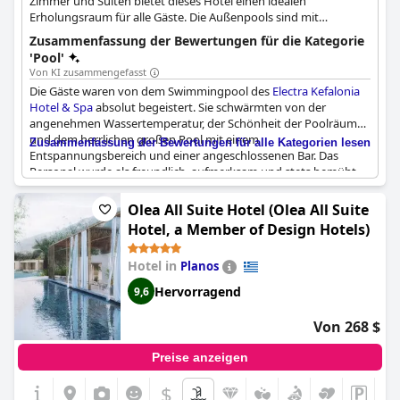
Zimmer und Suiten bietet dieses Hotel einen idealen
Erholungsraum für alle Gäste. Die Außenpools sind mit
Liegestühlen ausgestattet, auf denen die Gäste ein
Zusammenfassung der Bewertungen für die Kategorie
erfrischendes Getränk genießen können, während sich der
'Pool'
Innenpool im Wellnessbereich des Hotels befindet.
Von KI zusammengefasst
Die Gäste waren von dem Swimmingpool des
Electra Kefalonia
Hotel & Spa
absolut begeistert. Sie schwärmten von der
angenehmen Wassertemperatur, der Schönheit der Poolräume
und dem herrlichen großen Pool mit einem
Zusammenfassung der Bewertungen für alle Kategorien lesen
Entspannungsbereich und einer angeschlossenen Bar. Das
Personal wurde als freundlich, aufmerksam und stets bemüht
beschrieben, den Aufenthalt noch besser zu gestalten. Einige
Gäste hatten sogar ihren eigenen privaten Pool. Der Pool war
Olea All Suite Hotel (Olea All Suite
sauber, Handtücher wurden zur Verfügung gestellt und es gab
Hotel, a Member of Design Hotels)
sogar Dusch- und Umkleideräume. Während einige Gäste
anmerkten, dass der Pool gelegentlich kalt war und man
Hotel in
Planos
Flugzeuge über ihm hören konnte, war die Mehrheit der
Bewertungen überwältigend positiv, wobei die Gäste den Pool
Hervorragend
9,6
als "fantastisch", "superb", "schön" und "perfekt" beschrieben.
Von 268 $
Preise anzeigen
$