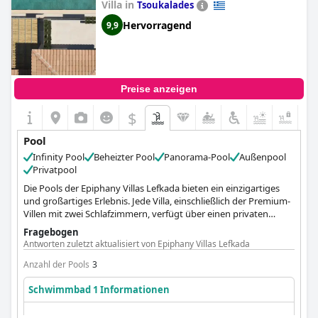
Villa in
angrenzenden Wasserparks eine gute Wahl für Familien mit
Tsoukalades
Kindern. Außerdem haben die Gäste während ihres Aufenthalts
Hervorragend
9,9
freien Eintritt in den Wasserpark.
Preise anzeigen
$
Pool
Infinity Pool
Beheizter Pool
Panorama-Pool
Außenpool
Privatpool
Die Pools der Epiphany Villas Lefkada bieten ein einzigartiges
und großartiges Erlebnis. Jede Villa, einschließlich der Premium-
Villen mit zwei Schlafzimmern, verfügt über einen privaten
Swimmingpool - ein luxuriöser Vorteil, der das Gefühl von
Fragebogen
Privatsphäre und Freizeit noch verstärkt. Ein einzigartiger Reiz
Antworten zuletzt aktualisiert von Epiphany Villas Lefkada
liegt in den beheizten Pools der Villen, wo die wohltuende
Wärme des Wassers harmonisch mit dem kühlen, luftigen
Anzahl der Pools
3
Ambiente von Lefkada kontrastiert. Die Epiphany Friends &
Schwimmbad 1 Informationen
Family Villa mit ihrem privaten, beheizten Pool ist ein Beispiel für
diese reizvolle Eigenschaft und schafft einen warmen,
einladenden Raum für gemeinsames Vergnügen und