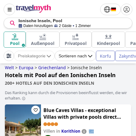
Ionische Inseln, Pool
Daten hinzufügen
2 Gäste
1 Zimmer
Pool
Außenpool
Privatpool
Kinderpool
Pa
Korfu
Zakynth
Preiskategorie
Sortieren nach
Welt
>
Europa
>
Griechenland
>
Ionische Inseln
Hotels mit Pool auf den Ionischen Inseln
200+ HOTELS AUF DEN IONISCHEN INSELN
Das Ranking kann durch die Provisionen beeinflusst werden, die wir
erhalten.
Blue Caves Villas - exceptional
Villas with private pools direct
access to the sea
Villen in
Korithion