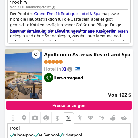
'Pool'
Von KI zusammengefasst
Der Pool des
Grand TheoNi Boutique Hotel & Spa
mag zwar
nicht die Hauptattraktion für die Gäste sein, aber es gibt
gemischte Kritiken bezüglich seiner Größe und Pflege. Einige
Rezensenten fanden den Pool extrem klein, an der Straße
Zusammenfassung der Bewertungen für alle Kategorien lesen
gelegen und ohne Sonnenliegen, was ihn ihrer Meinung nach
unbrauchbar macht. Andere räumten zwar ein, dass er klein ist,
fanden ihn aber angenehm und gut gepflegt. Der Pool scheint
eher für Kinder geeignet zu sein, und ein Rezensent bezeichnete
Apollonion Asterias Resort and Spa
ihn sogar als "Stachel". Der Pool auf dem Dach und das Spa
wurden jedoch von den Gästen geschätzt, die ein
Hotel in
entspannendes Erlebnis suchten. Insgesamt ist der Pool zwar
Xi
nicht das Highlight des Hotels, aber ein guter Ort, um ein kurzes
Hervorragend
9,3
Bad zu nehmen oder die Kinder zu unterhalten.
Von 122 $
Preise anzeigen
$
Pool
Kinderpool
Außenpool
Privatpool