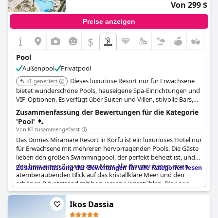
genießen.
Von 299 $
Infinity-Pool
Preise anzeigen
$
Pool
Außenpool
Privatpool
Dieses luxuriöse Resort nur für Erwachsene
KI-generiert
bietet wunderschöne Pools, hauseigene Spa-Einrichtungen und
VIP-Optionen. Es verfügt über Suiten und Villen, stilvolle Bars,
ein Restaurant und helle, elegante Zimmer mit bodentiefen
Zusammenfassung der Bewertungen für die Kategorie
Fenstern.
'Pool'
Von KI zusammengefasst
Das Domes Miramare Resort in Korfu ist ein luxuriöses Hotel nur
für Erwachsene mit mehreren hervorragenden Pools. Die Gäste
lieben den großen Swimmingpool, der perfekt beheizt ist, und
den bequemen Zugang zum Meer. Alle Zimmer bieten einen
Zusammenfassung der Bewertungen für alle Kategorien lesen
atemberaubenden Blick auf das kristallklare Meer und den
schönen Privatstrand mit bequemen Liegestühlen. Die Lage
direkt am Wasser ist perfekt für einen entspannten Urlaub.
Obwohl einige Gäste der Meinung sind, dass man viel um das
Ikos Dassia
Hotel herumlaufen muss, sind die unglaublichen Pools es