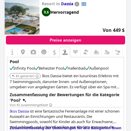
allemal wert. Der einzige Nachteil ist das Fehlen eines
Resort in
Dassia
wöchentlichen Barbecues am Pool mit musikalischer
Unterhaltung. Nichtsdestotrotz wird der Außenpool von allen,
Hervorragend
9,6
die hier übernachten, sehr empfohlen.
Von 449 $
Preise anzeigen
$
Pool
Infinity Pool
Beheizter Pool
Hallenbad
Außenpool
Ikos Dassia bietet ein luxuriöses Erlebnis mit
KI-generiert
7 Swimmingpools, darunter Innen- und Außenoptionen,
umgeben von angelegten Gärten. Es verfügt über ein Spa mit
einer Thermal-Suite und einen Kinderbereich in einem der Pools.
Zusammenfassung der Bewertungen für die Kategorie
Gäste können Signature-Cocktails an den Pools genießen.
'Pool'
Von KI zusammengefasst
Ikos Dassia
ist eine fantastische Ferienanlage mit einer schönen
Auswahl an Einrichtungen und Restaurants. Die
Swimmingpools, sowohl für Kinder als auch für Erwachsene,
sind zahlreich und schön. Familien mit Kindern genossen die
Zusammenfassung der Bewertungen für alle Kategorien lesen