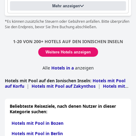
Standort des Pools:
Außenpool
Entspannung. Die Villen mit zwei Schlafzimmern verfügen
Ist es ein spezieller Pool?
Mehr anzeigen
ebenfalls über private beheizte Pools, die jeweils von einem
Beheizter Pool
bezaubernden Meerblick begleitet werden und das Erlebnis von
Infinity-Pool
Luxus und Ruhe noch weiter steigern. Die Verschmelzung von
*Es können zusätzliche Steuern oder Gebühren anfallen. Bitte überprüfen
privaten Pools, Wärme und faszinierenden Ausblicken macht
Sie den Endpreis, bevor Sie Ihre Buchung abschließen.
jeden Aufenthalt zu einem wirklich unvergesslichen
Urlaubserlebnis.
1-20 VON 200+ HOTELS AUF DEN IONISCHEN INSELN
Weitere Hotels anzeigen
Alle
Hotels in a
anzeigen
Hotels mit Pool auf den Ionischen Inseln
:
Hotels mit Pool
auf Korfu
|
Hotels mit Pool auf Zakynthos
|
Hotels mit
Pool in Kefalonia
|
Hotels mit Pool auf Lefkada
|
Hotels
mit Pool in Paxoi
|
Hotels mit Pool in Ithaka
|
Hotels mit
Pool in Meganisi
|
Hotels mit Pool in Kythira
|
Hotels mit
Beliebteste Reiseziele, nach denen Nutzer in dieser
Pool in Andipaxos
|
Hotels mit Pool in Ereikoussa
Kategorie suchen:
Hotels mit Pool in Bozen
Hotels mit Pool in Berlin