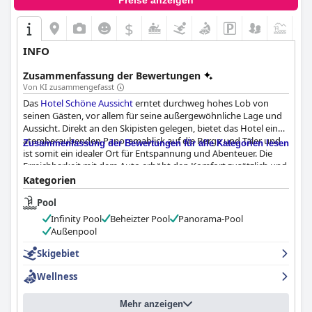
Preise anzeigen
$
+1
INFO
Zusammenfassung der Bewertungen
Von KI zusammengefasst
Das
Hotel Schöne Aussicht
erntet durchweg hohes Lob von
seinen Gästen, vor allem für seine außergewöhnliche Lage und
Aussicht. Direkt an den Skipisten gelegen, bietet das Hotel einen
atemberaubenden Panoramablick auf die Berge und Täler und
Zusammenfassung der Bewertungen für alle Kategorien lesen
ist somit ein idealer Ort für Entspannung und Abenteuer. Die
Erreichbarkeit mit dem Auto erhöht den Komfort zusätzlich und
macht es zu einem Favoriten unter Skibegeisterten.
Kategorien
Pool
Auch die kulinarischen Erlebnisse im Hotel sind herausragend.
Sowohl das Frühstück als auch das Abendessen werden gelobt,
Infinity Pool
Beheizter Pool
Panorama-Pool
wobei die Gäste das hervorragende Frühstücksbuffet
Außenpool
hervorheben, das gut zu den atemberaubenden
Naturansichten passt. Das Abendessen wird häufig als
Skigebiet
phänomenal beschrieben und bietet köstliche und super leckere
Wellness
Gerichte. Obwohl einige kleinere Probleme angesprochen
werden, wie z. B. eine begrenzte Auswahl für Personen mit
diätetischen Einschränkungen und der Wunsch nach mehr
Mehr anzeigen