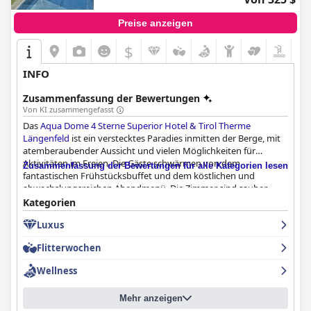
Preise anzeigen
$
INFO
Zusammenfassung der Bewertungen
Von KI zusammengefasst
Das
Aqua Dome 4 Sterne Superior Hotel & Tirol Therme
Längenfeld
ist ein verstecktes Paradies inmitten der Berge, mit
atemberaubender Aussicht und vielen Möglichkeiten für
Aktivitäten im Freien. Die Gäste schwärmen von dem
Zusammenfassung der Bewertungen für alle Kategorien lesen
fantastischen Frühstücksbuffet und dem köstlichen und
abwechslungsreichen Abendmenü. Die Zimmer sind sauber,
geräumig und komfortabel und bieten einen schönen Blick auf
Kategorien
die Berge. Das Personal ist freundlich, hilfsbereit und
Luxus
professionell und bietet einen hervorragenden Service. Der Spa-
und Poolbereich ist ein Muss, denn er bietet eine große Auswahl
Flitterwochen
an Behandlungen und unzählige Möglichkeiten zur
Entspannung. Das Hotel bietet außerdem großzügige und
Wellness
bequeme Parkmöglichkeiten, so dass Ihr Aufenthalt von Anfang
bis Ende stressfrei verläuft. Familien mit Kindern werden die
Mehr anzeigen
familienfreundliche Atmosphäre des Hotels und die gut