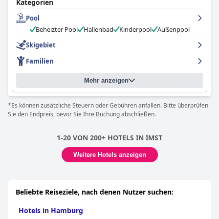
Kategorien
herausragenden Service, um einen außergewöhnlichen
Aufenthalt zu bieten und es zu einer Top-Wahl für Besucher zu
Pool
machen, die sowohl Komfort als auch Abenteuer in Sölden
Beheizter Pool
Hallenbad
Kinderpool
Außenpool
suchen.
Skigebiet
Familien
Mehr anzeigen
*Es können zusätzliche Steuern oder Gebühren anfallen. Bitte überprüfen
Sie den Endpreis, bevor Sie Ihre Buchung abschließen.
1-20 VON 200+ HOTELS IN IMST
Weitere Hotels anzeigen
Beliebte Reiseziele, nach denen Nutzer suchen:
Hotels in Hamburg