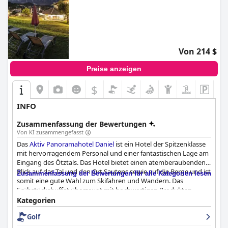
Von 214 $
Preise anzeigen
$
INFO
Zusammenfassung der Bewertungen
Von KI zusammengefasst
Das
Aktiv Panoramahotel Daniel
ist ein Hotel der Spitzenklasse
mit hervorragendem Personal und einer fantastischen Lage am
Eingang des Ötztals. Das Hotel bietet einen atemberaubenden
Blick auf das Tal und den Ort Sautens sowie auf die Berge und ist
Zusammenfassung der Bewertungen für alle Kategorien lesen
somit eine gute Wahl zum Skifahren und Wandern. Das
Frühstücksbuffet überzeugt mit hochwertigen Produkten,
regionalen Angeboten und viel Liebe zum Detail. Das 4-Gänge-
Kategorien
Gourmet-Dinner und der Nachmittagstee werden ebenfalls sehr
Golf
gelobt. Die Zimmer sind geräumig, geschmackvoll eingerichtet
und sehr sauber mit bequemen Betten. Das Spa ist perfekt, neu