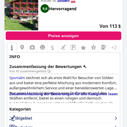
Hotel in
Sölden
Hervorragend
9,6
Von 113 $
Preise anzeigen
$
+2
INFO
Zusammenfassung der Bewertungen
Von KI zusammengefasst
Sportalm
zeichnet sich als erste Wahl für Besucher von Sölden
aus und bietet eine perfekte Mischung aus modernem Komfort,
außergewöhnlichem Service und einer beneidenswerten Lage.
Nur einen kurzen Spaziergang vom Dorfzentrum und den
Zusammenfassung der Bewertungen für alle Kategorien lesen
Skiliften entfernt, bietet es einen ruhigen und dennoch
zugänglichen Ausgangspunkt sowohl für Ski-Enthusiasten als
auch für diejenigen, die die Alpenregion erkunden möchten. Das
Kategorien
atemberaubende Bergpanorama und die friedliche Umgebung
Skigebiet
verstärken die allgemeine Attraktivität und machen es zu einem
fantastischen Ort für Entspannung und Abenteuer.