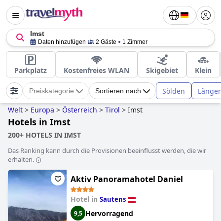
Imst
Daten hinzufügen
2 Gäste
1 Zimmer
Parkplatz
Kostenfreies WLAN
Skigebiet
Klein
Sölden
Längen
Preiskategorie
Sortieren nach
Welt
>
Europa
>
Österreich
>
Tirol
>
Imst
Hotels in Imst
200+ HOTELS IN IMST
Das Ranking kann durch die Provisionen beeinflusst werden, die wir
erhalten.
Aktiv Panoramahotel Daniel
Hotel in
Sautens
Hervorragend
9,5