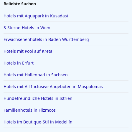
Hotels in Soest
Beliebte Suchen
Hotels in Emden
Hotels mit Aquapark in Kusadasi
Hotels in Jena
3-Sterne-Hotels in Wien
Hotels in St. Moritz
Erwachsenenhotels in Baden Württemberg
Hotels in Reichenau
Hotels mit Pool auf Kreta
Hotels auf Skiathos
Hotels in Celle
Hotels in Erfurt
Hotels in NRW
Hotels mit Hallenbad in Sachsen
Hotels in Portofino
Hotels mit All Inclusive Angeboten in Maspalomas
Hotels in der Metropole Bangkok
Hundefreundliche Hotels in Istrien
Hotels in Giesen
Familienhotels in Filzmoos
Hotels in Beverly Hills
Hotels in Donauwörth
Hotels im Boutique-Stil in Medellín
Hotels in Florenz