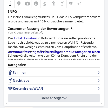
$
+1
INFO
Ein kleines, familiengeführtes Haus, das 2005 komplett renoviert
wurde und insgesamt 16 Nichtraucherzimmer bietet.
Zusammenfassung der Bewertungen
Von KI zusammengefasst
Das
Hotel Domstern
in Köln wird für seine außergewöhnliche
Lage hoch gelobt, was es zu einer idealen Wahl für Reisende
macht. Nur wenige Gehminuten vom Hauptbahnhof entfernt
gelegen, schätzen die Gäste die Nähe zu wichtigen
Zusammenfassung der Bewertungen für alle Kategorien lesen
Sehenswürdigkeiten wie dem Kölner Dom, dem Rhein und der
historischen Altstadt. Die zentrale und dennoch ruhige Lage des
Hotels gewährleistet Bequemlichkeit, ohne eine ruhige
Kategorien
Nachtruhe zu opfern, was es sowohl für die Teilnahme an
Familien
Veranstaltungen als auch für die Erkundung der Stadt perfekt
macht.
Nachtleben
Das Frühstück im
Hotel Domstern
wird von den Gästen häufig
Kostenfreies WLAN
gelobt. Das morgendliche Angebot wird als reichhaltig, köstlich
und abwechslungsreich beschrieben und bietet eine große
Mehr anzeigen
Auswahl. Die Aufmerksamkeit für Nachhaltigkeit und die hohe
Qualität der Speisen, verbunden mit dem freundlichen und
aufmerksamen Service, tragen zu einem Gesamterlebnis bei, das