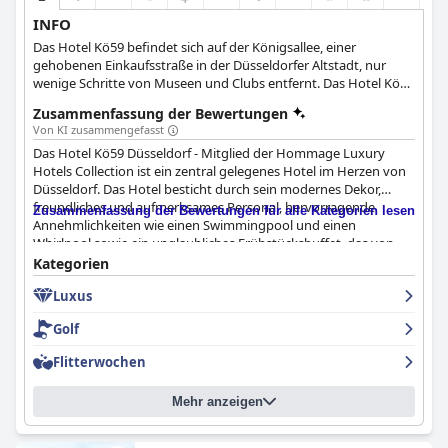
INFO
Das Hotel Kö59 befindet sich auf der Königsallee, einer
gehobenen Einkaufsstraße in der Düsseldorfer Altstadt, nur
wenige Schritte von Museen und Clubs entfernt. Das Hotel Kö59
im Herzen von Düsseldorf macht seinem Namen alle Ehre: Hier
Zusammenfassung der Bewertungen
treffen Eleganz, Luxus und Stil aufeinander. Ob Kurzurlaub,
Von KI zusammengefasst
Shopping-Wochenende oder Geschäftsreise, das Hotel Kö59 hat
Das Hotel Kö59 Düsseldorf - Mitglied der Hommage Luxury
alles, was Sie brauchen.
Hotels Collection ist ein zentral gelegenes Hotel im Herzen von
Düsseldorf. Das Hotel besticht durch sein modernes Dekor,
freundliches und aufmerksames Personal, hervorragende
Zusammenfassung der Bewertungen für alle Kategorien lesen
Annehmlichkeiten wie einen Swimmingpool und einen
Whirlpool sowie ein unglaubliches Frühstücksbuffet, das von
vielen Gästen als erstaunlich beschrieben wird. Die Lage des
Kategorien
Hotels ist perfekt, um gehobene Viertel, Einkaufsmöglichkeiten
Luxus
und beliebte Attraktionen zu erkunden. Die Zimmer sind
geräumig, sauber und stilvoll eingerichtet und verfügen über
Golf
bequeme Betten, obwohl einige Gäste meinen, dass sie
renovierungsbedürftig sind. Die Sauberkeit des Hotels wird
Flitterwochen
allgemein geschätzt, und die Gäste loben häufig die
Aufmerksamkeit und Sorgfalt des Reinigungspersonals. Das
Mehr anzeigen
Personal wird für seine Freundlichkeit und Kompetenz gelobt,
obwohl in einigen negativen Bewertungen unfreundliches
Personal erwähnt wird. Die Erfahrungen mit dem Spa sind