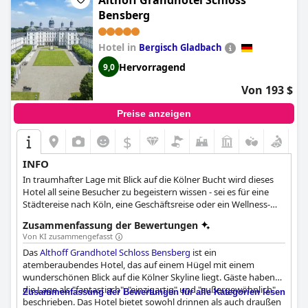
Althoff Grandhotel Schloss
Frühstückserlebnis bei.
Bensberg
Ähnlich positiv werden die kulinarischen Erlebnisse,
Hotel in
Bergisch Gladbach
insbesondere das Abendessen, hervorgehoben. Das Ambiente
des Restaurants, die qualitativ hochwertigen Speisen, die
Hervorragend
9,0
beeindruckende Weinauswahl und die köstlichen Angebote an
der Bar stechen hervor, auch wenn die Speisekarte von mehr
Von 193 $
vegetarischen Optionen profitieren könnte. Auch die
Präsentation der Speisen und der freundliche Service erhalten
Preise anzeigen
hohe Bewertungen. Gelegentliche Schwankungen in der
Qualität der Speisen und Wartezeiten auf Hauptgerichte werden
$
kritisiert.
INFO
Die Zimmer werden für ihre Geräumigkeit, Sauberkeit und
In traumhafter Lage mit Blick auf die Kölner Bucht wird dieses
modernes Design gelobt. Gäste genießen die gemütlichen
Hotel all seine Besucher zu begeistern wissen - sei es für eine
Betten, die stilvolle Einrichtung und Annehmlichkeiten wie
Städtereise nach Köln, eine Geschäftsreise oder ein Wellness-
große Fernseher und begehbare Duschen. Während einige
Wochenende.
anmerken, dass bestimmte Bereiche eine Auffrischung
Zusammenfassung der Bewertungen
vertragen könnten, sind der allgemeine Komfort und die Ruhe
Von KI zusammengefasst
der Zimmer ein deutliches Plus.
Das
Althoff Grandhotel Schloss Bensberg
ist ein
atemberaubendes Hotel, das auf einem Hügel mit einem
Die Sauberkeit im gesamten Hotel wird durchweg gelobt, wobei
wunderschönen Blick auf die Kölner Skyline liegt. Gäste haben
die Gäste von den makellosen und gut gepflegten Zimmern und
die Lage als "fantastisch", "einzigartig" und "außergewöhnlich"
Zusammenfassung der Bewertungen für alle Kategorien lesen
öffentlichen Bereichen beeindruckt sind. Das Housekeeping
beschrieben. Das Hotel bietet sowohl drinnen als auch draußen