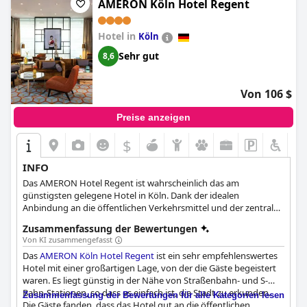
einige Gäste die Preise für das Frühstück und das Parken als
AMERON Köln Hotel Regent
teuer empfanden, ist das allgemeine Feedback überwältigend
positiv und beschreibt den
Breidenbacher Hof, Best Grandhotel
Hotel in
Köln
2025 - Die 101 Besten (Breidenbacher Hof, Best Hotel of the Year
2026 - Die 101 Besten)
als ein unvergessliches und sehr
Sehr gut
8,6
empfehlenswertes Luxushotel, das zu den besten in Europa
gehört.
Von 106 $
Preise anzeigen
$
INFO
Das AMERON Hotel Regent ist wahrscheinlich das am
günstigsten gelegene Hotel in Köln. Dank der idealen
Anbindung an die öffentlichen Verkehrsmittel und der zentralen
Lage des Hotels erreichen Sie die beliebtesten
Zusammenfassung der Bewertungen
Sehenswürdigkeiten der Stadt in wenigen Minuten.
Von KI zusammengefasst
Das
AMERON Köln Hotel Regent
ist ein sehr empfehlenswertes
Hotel mit einer großartigen Lage, von der die Gäste begeistert
waren. Es liegt günstig in der Nähe von Straßenbahn- und S-
Bahn-Stationen, so dass es einfach ist, die Stadt zu erkunden.
Zusammenfassung der Bewertungen für alle Kategorien lesen
Die Gäste fanden, dass das Hotel gut an die öffentlichen