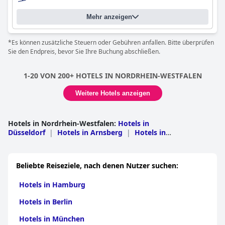
und bietet optimalen Service, um den Aufenthalt so angenehm
wie möglich zu gestalten. Der Spa-Bereich ist wunderschön und
Mehr anzeigen
luxuriös mit gut gepflegten Wellness-Einrichtungen, die eine
Reihe von Möglichkeiten bieten, darunter Saunen, Pools und
Massagen. Das Hotel ist haustierfreundlich, und für pelzige
*Es können zusätzliche Steuern oder Gebühren anfallen. Bitte überprüfen
Freunde stehen Näpfe und Decken auf dem Zimmer bereit. Der
Sie den Endpreis, bevor Sie Ihre Buchung abschließen.
einzige Nachteil ist die hohe Gebühr für Haustiere. Insgesamt
bietet das
Hotel Oversum Winterberg Ski- und Vital Resort
einen
angenehmen Aufenthalt und erfüllt die meisten Anforderungen,
1-20 VON 200+ HOTELS IN NORDRHEIN-WESTFALEN
könnte aber noch verbessert werden, um den Erwartungen
einer Vier-Sterne-Plus-Bewertung gerecht zu werden.
Weitere Hotels anzeigen
Hotels in Nordrhein-Westfalen
:
Hotels in
Düsseldorf
|
Hotels in Arnsberg
|
Hotels in
Köln
|
Hotels in Detmold
|
Hotels in Munster
Beliebte Reiseziele, nach denen Nutzer suchen:
Hotels in Hamburg
Hotels in Berlin
Hotels in München