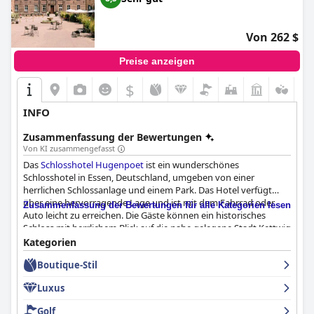
Von 262 $
Preise anzeigen
$
INFO
Zusammenfassung der Bewertungen
Von KI zusammengefasst
Das
Schlosshotel Hugenpoet
ist ein wunderschönes
Schlosshotel in Essen, Deutschland, umgeben von einer
herrlichen Schlossanlage und einem Park. Das Hotel verfügt
über eine hervorragende Lage und ist mit dem Fahrrad oder
Zusammenfassung der Bewertungen für alle Kategorien lesen
Auto leicht zu erreichen. Die Gäste können ein historisches
Schloss mit herrlichem Blick auf die nahe gelegene Stadt Kettwig
genießen. Die Mitarbeiter werden für ihre Freundlichkeit und
Kategorien
ihren außergewöhnlichen Service gelobt. Das Hotel gilt als
Boutique-Stil
idealer Zwischenstopp für Radfahrer auf dem Ruhrradweg. Das
Frühstück im
Schlosshotel Hugenpoet
wird von den Gästen in
Luxus
den höchsten Tönen gelobt, viele bezeichnen es als großartig,
perfekt und fabelhaft. Auch das Restaurant 1831 wird für seine
Golf