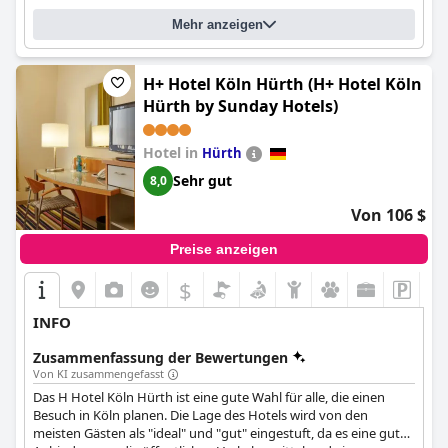
außergewöhnliches Erlebnis. Insgesamt ist das
Hotel Deimann
Mehr anzeigen
eine ausgezeichnete Wahl für einen entspannenden und
zufriedenstellenden Aufenthalt.
H+ Hotel Köln Hürth (H+ Hotel Köln
Hürth by Sunday Hotels)
Hotel in
Hürth
Sehr gut
8,0
Von 106 $
Preise anzeigen
$
INFO
Zusammenfassung der Bewertungen
Von KI zusammengefasst
Das H Hotel Köln Hürth ist eine gute Wahl für alle, die einen
Besuch in Köln planen. Die Lage des Hotels wird von den
meisten Gästen als "ideal" und "gut" eingestuft, da es eine gute