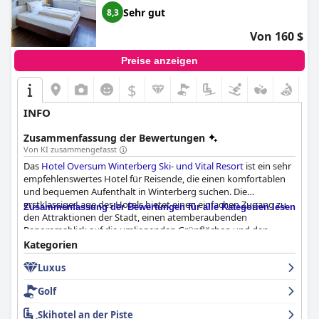
Sehr gut
8,3
Von 160 $
Preise anzeigen
$
INFO
Zusammenfassung der Bewertungen
Von KI zusammengefasst
Das
Hotel Oversum Winterberg Ski- und Vital Resort
ist ein sehr
empfehlenswertes Hotel für Reisende, die einen komfortablen
und bequemen Aufenthalt in Winterberg suchen. Die
erstklassige Lage des Hotels bietet einen einfachen Zugang zu
Zusammenfassung der Bewertungen für alle Kategorien lesen
den Attraktionen der Stadt, einen atemberaubenden
Panoramablick auf die umliegenden Grünflächen und den
Kurpark sowie ausreichend Parkmöglichkeiten für die Gäste. Das
Kategorien
Frühstücksbuffet ist vielfältig und schmackhaft, und das
Luxus
Personal ist aufmerksam und zuvorkommend. Die Zimmer sind
geräumig, sauber und komfortabel und verfügen teilweise über
Golf
große Panoramafenster mit fantastischer Aussicht. Das
Hotelpersonal ist freundlich, hilfsbereit und zuvorkommend
Skihotel an der Piste