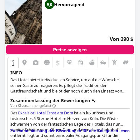
Hervorragend
9,0
Von 290 $
Preise anzeigen
$
INFO
Das Hotel bietet individuellen Service, um auf die Wünsche
seiner Gäste zu reagieren. Es pflegt die Tradition der
Gastfreundschaft und bleibt dennoch durch den Einsatz von
Innovationen modern.
Zusammenfassung der Bewertungen
Von KI zusammengefasst
Das
Excelsior Hotel Ernst am Dom
ist ein luxuriöses und
historisches 5-Sterne-Hotel im Herzen von Köln. Die Gäste
schwärmen von der fantastischen Lage des Hotels, das nur
wenige Schritte vom Kölner Dom und dem Hauptbahnhof
Zusammenfassung der Bewertungen für alle Kategorien lesen
entfernt liegt und somit ein idealer Ausgangspunkt für die