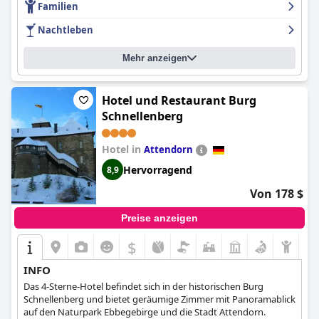
Familien
dass der Aufenthalt sehr angenehm ist. Der große
Swimmingpool ist ein großer Anziehungspunkt für die Gäste,
Nachtleben
auch wenn manche ihn etwas veraltet und düster finden. Die
Parkmöglichkeiten sind ein Pluspunkt, auch wenn sie recht
Mehr anzeigen
teuer sein können. Die bequemen Betten sorgen für einen
ruhigen Schlaf, auch wenn manche sie als zu weich empfinden.
Während einige Gäste argumentieren, dass das Hotel kein
echtes 4-Sterne-Hotel ist, finden die meisten es elegant und
Hotel und Restaurant Burg
schön und preisgünstig. Insgesamt bietet das
Hotel Lyskirchen
Schnellenberg
(Hotel Lyskirchen Köln)
ein ausgezeichnetes Preis-Leistungs-
Verhältnis in bester Lage.
Hotel in
Attendorn
Hervorragend
8,9
Von 178 $
Preise anzeigen
$
INFO
Das 4-Sterne-Hotel befindet sich in der historischen Burg
Schnellenberg und bietet geräumige Zimmer mit Panoramablick
auf den Naturpark Ebbegebirge und die Stadt Attendorn.