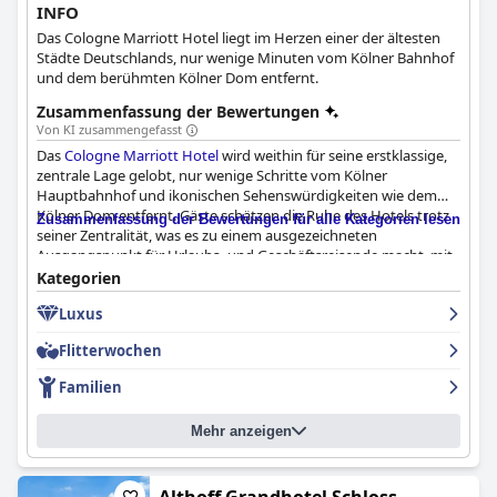
INFO
Das Cologne Marriott Hotel liegt im Herzen einer der ältesten
Städte Deutschlands, nur wenige Minuten vom Kölner Bahnhof
und dem berühmten Kölner Dom entfernt.
Zusammenfassung der Bewertungen
Von KI zusammengefasst
Das
Cologne Marriott Hotel
wird weithin für seine erstklassige,
zentrale Lage gelobt, nur wenige Schritte vom Kölner
Hauptbahnhof und ikonischen Sehenswürdigkeiten wie dem
Kölner Dom entfernt. Gäste schätzen die Ruhe des Hotels trotz
Zusammenfassung der Bewertungen für alle Kategorien lesen
seiner Zentralität, was es zu einem ausgezeichneten
Ausgangspunkt für Urlaubs- und Geschäftsreisende macht, mit
der Nähe zu Museen, dem Rheinufer, Einkaufsstraßen und
Kategorien
kulturellen Stätten.
Luxus
Das Frühstück des Hotels erhält begeisterte Kritiken für sein
Flitterwochen
umfangreiches und hochwertiges Angebot, das auf
verschiedene Ernährungsbedürfnisse, einschließlich
Familien
Laktoseintoleranz, zugeschnitten ist. Besonders geschätzt
werden frisch zubereitete Omeletts, Kaffeespezialitäten und
Mehr anzeigen
eine vielfältige Auswahl an Brot und frischen Lebensmitteln.
Obwohl einige den Preis als etwas hoch empfinden, sind viele
der Meinung, dass die Qualität und Vielfalt den Preis wert sind.
Aufmerksames und freundliches Personal trägt zusätzlich zum