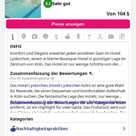
Sehr gut
8,2
Von 104 $
Preise anzeigen
$
INFO
Komfort und Eleganz erwarten jeden einzelnen Gast im Hotel
Lyskirchen, einem 4-Sterne-Boutique-Hotel in günstiger Lage im
Zentrum von Köln. Das Hotel ist nur wenige Schritte von der
Altstadt und dem berühmten Kölner Dom entfernt und eignet
Zusammenfassung der Bewertungen
sich daher ideal für Gäste, die die Kultur und Geschichte der
Von KI zusammengefasst
Stadt erkunden möchten. Es verfügt über komfortable und
Das
Hotel Lyskirchen (Hotel Lyskirchen Köln)
ist eine gute Wahl
geschmackvoll eingerichtete Zimmer und Apartments, die den
für Reisende, die einen bequemen und komfortablen Aufenthalt
Gästen ein angenehmes und entspannendes
in Köln suchen. Die fantastische Lage des Hotels, nur wenige
Unterkunftserlebnis bieten.
Gehminuten vom Stadtzentrum und vielen Sehenswürdigkeiten
Zusammenfassung der Bewertungen für alle Kategorien lesen
entfernt, ist ein Highlight für viele Gäste. Das Frühstück wird von
den Gästen als köstlich und abwechslungsreich beschrieben. Die
Zimmer sind gemütlich und komfortabel und verfügen über
Kategorien
eine schöne und saubere Innenausstattung, auch wenn einige
Nachhaltigkeitspraktiken
renovierungsbedürftig sind. Das Hotel bietet ein hohes Maß an
Sauberkeit, und das Personal ist freundlich und hilfsbereit, so