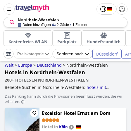
Nordrhein-Westfalen
Daten hinzufügen
2 Gäste
1 Zimmer
Kostenfreies WLAN
Parkplatz
Hundefreundlich
Düsseldorf
Ar
Preiskategorie
Sortieren nach
Welt
>
Europa
>
Deutschland
>
Nordrhein-Westfalen
Hotels in Nordrhein-Westfalen
200+ HOTELS IN NORDRHEIN-WESTFALEN
Beliebte Suchen in Nordrhein-Westfalen:
hotels mit
whirlpool im zimmer
,
wellnesshotels
,
außergewöhnliche
Das Ranking kann durch die Provisionen beeinflusst werden, die wir
hotels
,
romantische hotels
,
schlosshotels
,
historische
erhalten.
hotels
,
hotels mit infinity-pool
,
hotels mit außenpool
,
yoga
hotels
,
golfhotels
,
behindertengerechte hotels
,
Excelsior Hotel Ernst am Dom
klosterhotels
,
baumhaushotels
,
familienhotels
,
hundefreundliche hotels
,
hotels mit pool
,
hotels für
flitterwochen
,
hotels mit privatpool
,
erwachsenenhotels
,
5-
Hotel in
Köln
sterne-hotels
,
hotels mit hallenbad
and
4-sterne-hotels
.