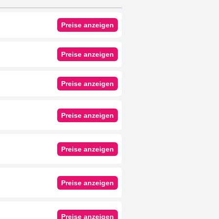
geräumigen Zimmer ergänzt wird.
rt mit exzellentem Service,
Preise anzeigen
zu einem sehr empfehlenswerten
Preise anzeigen
Preise anzeigen
Preise anzeigen
Preise anzeigen
Preise anzeigen
Preise anzeigen