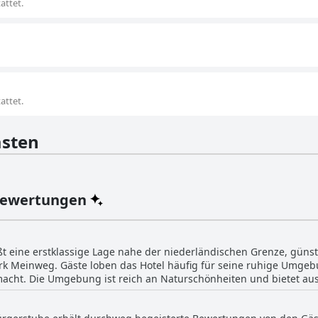
attet.
attet.
sten
Bewertungen
ßt eine erstklassige Lage nahe der niederländischen Grenze, güns
 Meinweg. Gäste loben das Hotel häufig für seine ruhige Umgeb
acht. Die Umgebung ist reich an Naturschönheiten und bietet au
naus erhöht die Nähe zur schönen historischen Stadt Wassenberg seine
 für nahezu keinen Verkehrslärm, was zum Ruf des Hotels als fried