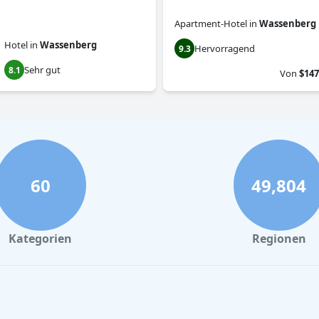
Apartment-Hotel
in
Wassenberg
Hotel
in
Wassenberg
Hervorragend
9.3
Sehr gut
8.1
Von
$147
60
49,804
Kategorien
Regionen