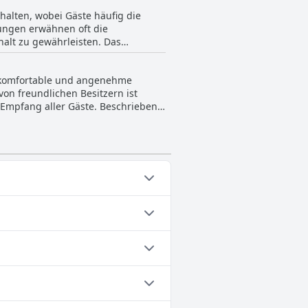
 zu dem reibungslosen Erlebnis bei
halten, wobei Gäste häufig die
ungen erwähnen oft die
alt zu gewährleisten. Das
giertes Team aus, wobei viele
en herzlichen Empfang vom Ein- bis
ne komfortable und angenehme
Personals scheint ein Eckpfeiler
on freundlichen Besitzern ist
triebs von sehr netten und
 Empfang aller Gäste. Beschrieben
tierten Ansatz. Ob Sie auf dem Weg
Familienhotel bietet durchweg ein