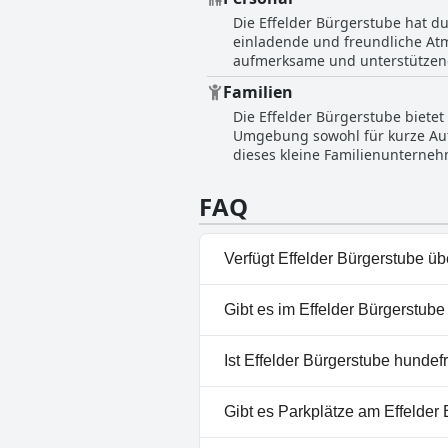
Umgebung für einen komfortable
Die Effelder Bürgerstube hat d
und sorgen dafür, dass es den G
einladende und freundliche At
aufmerksame und unterstützende
familiengeführte Unternehmen z
Familien
anmerken, dass die Besitzer b
Die Effelder Bürgerstube biete
zum Auschecken, was den positiv
Umgebung sowohl für kurze Aufe
der Erfahrung zu sein und träg
dieses kleine Familienunterneh
engagierten Leuten bei.
als perfekt für eine Familie, s
in die Niederlande oder nach B
FAQ
angenehmes und entgegenkomme
Verfügt Effelder Bürgerstube ü
Nein, Effelder Bürgerstube hat
Gibt es im Effelder Bürgerstube
Nein, ein Spa ist im Effelder 
Ist Effelder Bürgerstube hundef
Ja, Effelder Bürgerstube heiß
Gibt es Parkplätze am Effelder