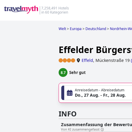
7,258,491 Hotels
in 60 Kategorien
Welt
>
Europa
>
Deutschland
>
Nordrhein-We
Effelder Bürger
Effeld
,
Mückenstraße 19
(
Sehr gut
8.7
Anreisedatum - Abreisedatum
Do., 27 Aug. - Fr., 28 Aug.
INFO
Zusammenfassung der Bewert
Von KI zusammengefasst