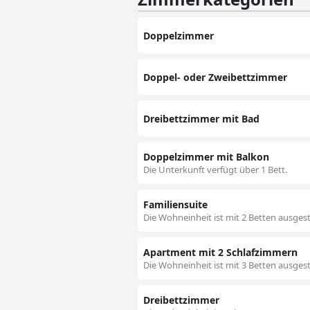
Betten häufig als komfortabel und 
Zusammenfassend lässt sich sagen, 
Doppelzimmer
komfortablen Unterkünften und ein
Ziel für einen ruhigen Urlaub mach
Doppel- oder Zweibettzimmer
Dreibettzimmer mit Bad
Doppelzimmer mit Balkon
Die Unterkunft verfügt über 1 Bett.
Familiensuite
Die Wohneinheit ist mit 2 Betten ausgest
Apartment mit 2 Schlafzimmern
Die Wohneinheit ist mit 3 Betten ausgest
Dreibettzimmer