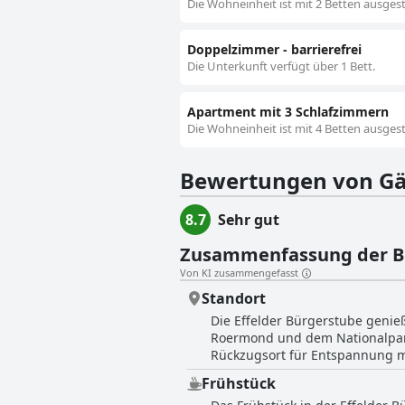
Die Wohneinheit ist mit 2 Betten ausgest
Doppelzimmer - barrierefrei
Die Unterkunft verfügt über 1 Bett.
Apartment mit 3 Schlafzimmern
Die Wohneinheit ist mit 4 Betten ausgest
Bewertungen von Gä
8.7
Sehr gut
Zusammenfassung der 
Von KI zusammengefasst
Standort
Die Effelder Bürgerstube genie
Roermond und dem Nationalpark
Rückzugsort für Entspannung m
Wandern und Radfahren. Darüber hi
Frühstück
Dorfatmosphäre von Effeld sorgt