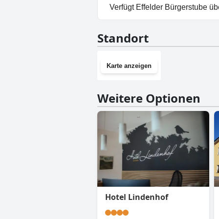
Ja, Parkmöglichkeiten sind im
Verfügt Effelder Bürgerstube ü
Nein, Effelder Bürgerstube ha
Standort
Karte anzeigen
Weitere Optionen
Hotel Lindenhof