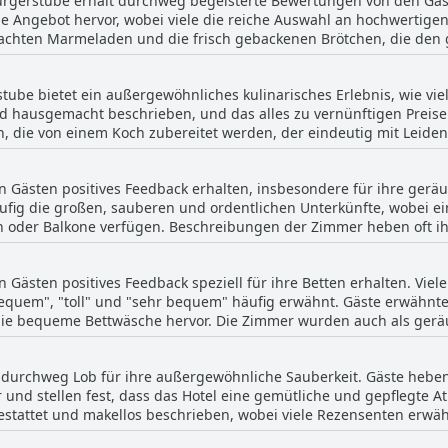
 Bürgerstube erhält durchweg begeisterte Bewertungen von den Gä
licht eine einfache Erkundung der malerischen Landschaft, währ
ge Angebot hervor, wobei viele die reiche Auswahl an hochwertige
. Die ruhige Umgebung in Verbindung mit der Erreichbarkeit mac
chten Marmeladen und die frisch gebackenen Brötchen, die den gu
sowohl Arbeits- als auch Freizeitaktivitäten suchen. Insgesamt zei
e verleihen. Das Frühstück wird oft als üppig, reichhaltig und fr
tungs-Verhältnis und ihre Eignung für ruhige Ausflüge aus.
tube bietet ein außergewöhnliches kulinarisches Erlebnis, wie vie
und komfortablen Erlebnis wird. Die Gäste loben auch die Sorgfal
und hausgemacht beschrieben, und das alles zu vernünftigen Preis
d zur allgemeinen Wohlfühlatmosphäre beitragen. Das Frühstück, ob im privaten Raum
n, die von einem Koch zubereitet werden, der eindeutig mit Leide
ten, wird als fantastisch und hervorragend beschrieben und erfüll
l an schmackhaften Optionen, sodass für jeden etwas dabei ist. B
e positiven Bemerkungen erstrecken sich auch auf das Preis-Leistu
s das wundervolle Erlebnis noch verstärkte. Das hilfsbereite und 
Fülle des Frühstücksangebots ein ausgezeichnetes Preis-Leistungs-Verhäl
on Gästen positives Feedback erhalten, insbesondere für ihre ger
phäre bei. Das Restaurant liefert kontinuierlich erstklassige Sp
der Effelder Bürgerstube durch seine köstlichen, abwechslungsreic
fig die großen, sauberen und ordentlichen Unterkünfte, wobei e
ibenden Exzellenz. Ob man zum Abendessen oder Frühstück vorbei
ehr empfehlenswerten Aspekt eines Aufenthalts in diesem Hotel m
 oder Balkone verfügen. Beschreibungen der Zimmer heben oft ihr
vergesslichen Teil eines jeden Aufenthalts im Hotel macht.
usreichend Platz zur Entspannung. Das Hotel bietet ein ausgezeic
erte Zimmer, die gut gepflegt sind. Renovierte Unterkünfte erfül
n Gästen positives Feedback speziell für ihre Betten erhalten. Vie
len Aufenthalt. Während die meisten Bewertungen glänzend sind,
equem", "toll" und "sehr bequem" häufig erwähnt. Gäste erwähnten
hen Wartungsproblemen wie Abwassergerüchen und Lärm, die jedoc
ie bequeme Bettwäsche hervor. Die Zimmer wurden auch als gerä
 Zimmer der Effelder Bürgerstube im Allgemeinen für ihre Sauber
und zu einem insgesamt erholsamen Aufenthalt beitrug. Obwohl e
st die überwältigende Meinung, dass die Betten in diesem Hotel für
t durchweg Lob für ihre außergewöhnliche Sauberkeit. Gäste hebe
 und stellen fest, dass das Hotel eine gemütliche und gepflegte 
stattet und makellos beschrieben, wobei viele Rezensenten erwäh
otels für Sauberkeit erstreckt sich auf alle Bereiche und bietet 