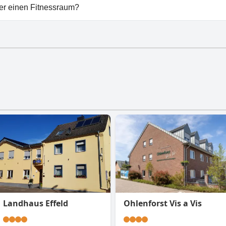
 Effelder Bürgerstube vorhanden.
ber einen Fitnessraum?
t keinen Fitnessraum.
Landhaus Effeld
Ohlenforst Vis a Vis