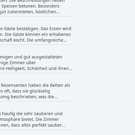
sten. Die Beschreibungen heben
end die Lage in der Nähe eines
n Speisen betonen. Besonders
ht es zu einer passenden Wahl für
t zubereiteten, köstlichen
chnet sich die Effelder Bürgerstube
isch beschrieben, wobei es dem
le Gäste bestätigen. Das Essen wird
t und Leidenschaft, die bei der
en. Die Gäste können ein erhabenes
nschaft kocht. Die umfangreiche
t alle Erwartungen an einen
esonders genossen die Gäste das
ngs-Verhältnis, was darauf
freundliche Personal trägt
tnis bieten. Insgesamt
äumigen und gut ausgestatteten
eisen und beeindruckt die Gäste mit
hen und liebevoll zubereiteten
inige Zimmer über
kommt, die Qualität der Speisen
acht.
e Helligkeit, Schönheit und ihren
hnetes Preis-Leistungs-Verhältnis
len die Bedürfnisse der Gäste und
le Rezensenten haben die Betten als
 gibt es einige Erwähnungen von
 oft, dass sie glückselig
h isolierte Vorfälle zu sein
umig beschrieben, was die
keit, Geräumigkeit und ihren
s eine einzige Erwähnung gab,
 einen komfortablen Schlaf sorgen.
n häufig die sehr sauberen und
Atmosphäre bietet. Die Zimmer
nen, dass alles perfekt sauber
eine ordentliche und saubere