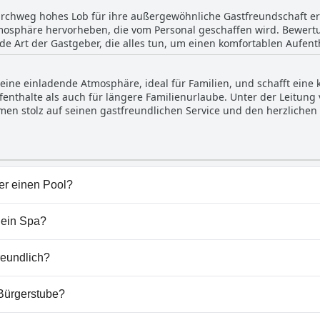
n Aufenthalt. Darüber hinaus tragen die hilfsbereiten Gastgeber
urchweg hohes Lob für ihre außergewöhnliche Gastfreundschaft er
ästen an nichts fehlt.
mosphäre hervorheben, die vom Personal geschaffen wird. Bewert
 Art der Gastgeber, die alles tun, um einen komfortablen Aufenth
eichnet sich durch sein unglaublich serviceorientiertes und enga
esonders zuvorkommend und freundlich sind. Besucher schätzen d
t eine einladende Atmosphäre, ideal für Familien, und schafft ei
en Ton für den gesamten Aufenthalt setzt. Die Freundlichkeit des 
nthalte als auch für längere Familienurlaube. Unter der Leitung v
t zu einem Gesamteindruck eines gepflegten und gut geführten Be
men stolz auf seinen gastfreundlichen Service und den herzlichen
chätzen viele Besucher die persönliche Note und den familienorien
elgien durchreisen oder einen längeren Aufenthalt planen, dieses 
ndes Erlebnis für Eltern und Kinder gleichermaßen.
ber einen Pool?
 keinen Pool.
 ein Spa?
Bürgerstube nicht vorhanden.
reundlich?
t Hunde willkommen.
 Bürgerstube?