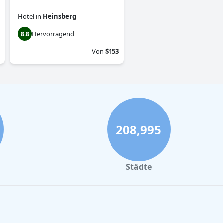
Hotel
in
Heinsberg
Hervorragend
8.8
Von
$153
208,995
Städte