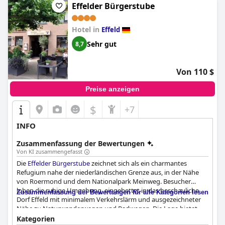
Effelder Bürgerstube
Hotel in
Effeld
Sehr gut
8,7
Von 110 $
Preise anzeigen
$
+7
INFO
Zusammenfassung der Bewertungen
Von KI zusammengefasst
Die
Effelder Bürgerstube
zeichnet sich als ein charmantes
Refugium nahe der niederländischen Grenze aus, in der Nähe
von Roermond und dem Nationalpark Meinweg. Besucher
loben die ruhige Umgebung, eingebettet in das beschauliche
Zusammenfassung der Bewertungen für alle Kategorien lesen
Dorf Effeld mit minimalem Verkehrslärm und ausgezeichneter
Nähe zu Naturwanderwegen und Radwegen. Die Lage bietet
eine reiche Naturschönheit und Zugänglichkeit, was sie ideal für
Kategorien