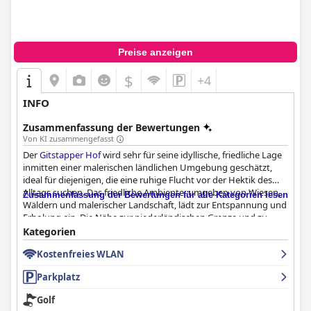
Preise anzeigen
$
+4
INFO
Zusammenfassung der Bewertungen
Von KI zusammengefasst
Der
Gitstapper Hof
wird sehr für seine idyllische, friedliche Lage
inmitten einer malerischen ländlichen Umgebung geschätzt,
ideal für diejenigen, die eine ruhige Flucht vor der Hektik des
Alltags suchen. Das friedliche Ambiente, umgeben von Wiesen,
Zusammenfassung der Bewertungen für alle Kategorien lesen
Wäldern und malerischer Landschaft, lädt zur Entspannung und
Erholung ein. Die Nähe zur niederländischen Grenze und zu
Roermond gewährleistet eine bequeme Anbindung, während
Kategorien
gleichzeitig eine Abgeschiedenheit erhalten bleibt, was ihn zu
Kostenfreies WLAN
einem fantastischen Ausgangspunkt für Wanderungen und
Radtouren macht, mit schönen Wegen, die direkt von der
Parkplatz
Unterkunft aus zugänglich sind. Naturliebhaber werden die
wunderschöne Aussicht mit dem nahegelegenen See und dem
Golf
Waldrand zu schätzen wissen, die den Charme noch verstärken.