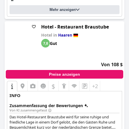
Parkmöglichkeiten und einen technologieorientierten Ansatz in
Bezug auf die Gastfreundschaft auszeichnet, der Effizienz und
Mehr anzeigen
Autonomie in den Vordergrund stellt.
Hotel - Restaurant Braustube
Hotel in
Haaren
Gut
7,8
Von 108 $
Preise anzeigen
$
+2
INFO
Zusammenfassung der Bewertungen
Von KI zusammengefasst
Das Hotel-Restaurant Braustube wird für seine ruhige und
friedliche Lage in einem Dorf gelobt, die den Gästen Ruhe und
Bequemlichkeit kurz vor der niederländischen Grenze bietet.