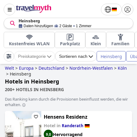
Heinsberg
Daten hinzufügen
2 Gäste
1 Zimmer
Kostenfreies WLAN
Parkplatz
Klein
Familien
Heinsberg
Üb
Preiskategorie
Sortieren nach
Welt
>
Europa
>
Deutschland
>
Nordrhein-Westfalen
>
Köln
>
Heinsberg
Hotels in Heinsberg
200+ HOTELS IN HEINSBERG
Das Ranking kann durch die Provisionen beeinflusst werden, die wir
erhalten.
Hensens Residenz
Hotel in
Randerath
Hervorragend
9,0