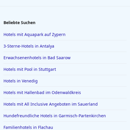
Hotels in Bayern
Hotels in der Lüneburger Heide
Hotels auf Korfu
Beliebte Suchen
Hotels auf Madeira
Hotels mit Aquapark auf Zypern
Hotels in Scheveningen
3-Sterne-Hotels in Antalya
Hotels in Malcesine
Erwachsenenhotels in Bad Saarow
Hotels in Antalya
Hotels mit Pool in Stuttgart
Hotels in Neumünster
Hotels in Mayrhofen
Hotels in Venedig
Hotels auf Menorca
Hotels mit Hallenbad im Odenwaldkreis
Hotels in Bückeburg
Hotels mit All Inclusive Angeboten im Sauerland
Hotels auf Kuba
Hundefreundliche Hotels in Garmisch-Partenkirchen
Hotels in Elmshorn
Familienhotels in Flachau
Hotels in Hamm