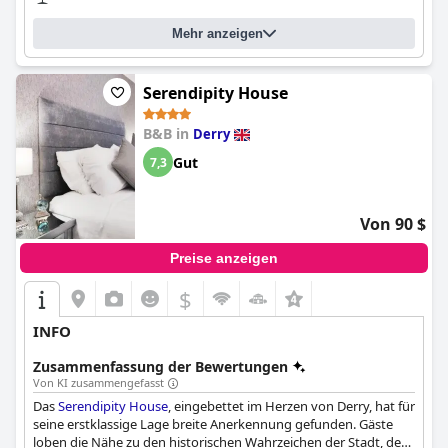
Gäste gut entsprechen, trotz einiger Anmerkungen zur Enge
des Parkplatzes.
Mehr anzeigen
Zusammenfassend lässt sich sagen, dass sich das
Elagh View
Bed & Breakfast
durch sein ausgezeichnetes Preis-Leistungs-
Serendipity House
Verhältnis, seine außergewöhnliche Sauberkeit, seine
komfortablen Unterkünfte und sein freundliches Personal
B&B in
Derry
auszeichnet. Es ist eine charmante und praktische Wahl für
Reisende, die einen ruhigen und dennoch gut erreichbaren
Gut
7,3
Urlaubsort mit den zusätzlichen Vorteilen moderner
Annehmlichkeiten und einer wunderschönen ländlichen
Umgebung suchen.
Von 90 $
Preise anzeigen
$
INFO
Zusammenfassung der Bewertungen
Von KI zusammengefasst
Das
Serendipity House
, eingebettet im Herzen von Derry, hat für
seine erstklassige Lage breite Anerkennung gefunden. Gäste
loben die Nähe zu den historischen Wahrzeichen der Stadt, den