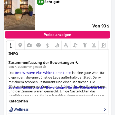
Sehr gut
8,0
Von 93 $
Preise anzeigen
$
INFO
Zusammenfassung der Bewertungen
Von KI zusammengefasst
Das
Best Western Plus White Horse Hotel
ist eine gute Wahl für
diejenigen, die eine günstige Lage außerhalb der Stadt Derry
mit einem schönen Restaurant und einer Bar suchen. Die
Gästemeinungen zur Qualität des Frühstücks, des Abendessens
Zusammenfassung der Bewertungen für alle Kategorien lesen
und der Zimmer waren gemischt. Einige Gäste lobten das
köstliche Essen und die komfortablen Zimmer, während andere
der Meinung waren, dass sie aktualisiert und verbessert werden
Kategorien
müssten. Die Sauberkeit und das Personal wurden von den
Wellness
Bewertern sehr gelobt und als freundlich und hilfsbereit
beschrieben. Die Spa-Einrichtungen, der Pool und das