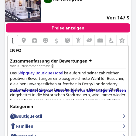
Von 147 $
Preise anzeigen
$
+4
INFO
Zusammenfassung der Bewertungen
Von KI zusammengefasst
Das
Shipquay Boutique Hotel
ist aufgrund seiner zahlreichen
positiven Bewertungen eine ausgezeichnete Wahl für Besucher,
die einen unvergesslichen Aufenthalt in Derry/Londonderry
suchen. Die erstklassige Lage des Hotels im Herzen der Stadt,
Zusammenfassung der Bewertungen für alle Kategorien lesen
eingebettet in die historischen Stadtmauern, wird immer wieder
für den bequemen Zugang zu wichtigen Sehenswürdigkeiten,
Geschäften, Bars und Restaurants gelobt, was es zu einem
Kategorien
idealen Ausgangspunkt für Erkundungen zu Fuß macht.
Boutique-Stil
Das Frühstückserlebnis im
Shipquay Boutique Hotel
wird häufig
Familien
mit großem Lob für seine Qualität und den zusätzlichen
luxuriösen Touch von Mimosa oder Prosecco hervorgehoben.