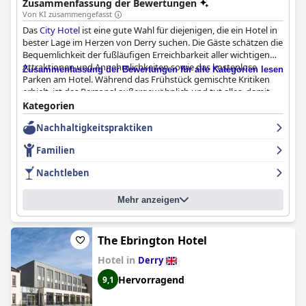
Zusammenfassung der Bewertungen
Von KI zusammengefasst
Das
City Hotel
ist eine gute Wahl für diejenigen, die ein Hotel in
bester Lage im Herzen von Derry suchen. Die Gäste schätzen die
Bequemlichkeit der fußläufigen Erreichbarkeit aller wichtigen
Attraktionen und Annehmlichkeiten sowie das kostenlose
Zusammenfassung der Bewertungen für alle Kategorien lesen
Parken am Hotel. Während das Frühstück gemischte Kritiken
erhielt, ist das Personal außergewöhnlich und tut alles, damit
sich die Gäste wohl und besonders fühlen. Das Hallenbad, der
Kategorien
Whirlpool, das Dampfbad und der Fitnessraum des Hotels sind
Nachhaltigkeitspraktiken
bei den Gästen sehr beliebt, insbesondere bei Familien mit
Kindern. Die Zimmer wurden unterschiedlich bewertet: Einige
Familien
Gäste fanden sie geräumig und komfortabel, während andere
sie für veraltet und renovierungsbedürftig hielten. Insgesamt
Nachtleben
bietet das
City Hotel
einen schönen Aufenthalt in einer
großartigen Lage mit freundlichem und hilfsbereitem Personal.
Mehr anzeigen
The Ebrington Hotel
Hotel in
Derry
Hervorragend
9,1