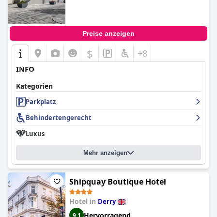
Preise anzeigen
$
+8
INFO
Kategorien
Parkplatz
Behindertengerecht
Luxus
Mehr anzeigen
Shipquay Boutique Hotel
Hotel in
Derry
Hervorragend
9,1