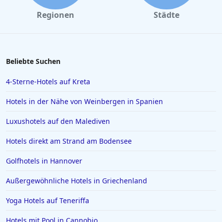
Hotels in Erfurt
Regionen
Städte
Hotels in Venedig
Hotels in Wiek auf Rügen
Hotels in Kiel
Beliebte Suchen
Hotels in Swinemünde
4-Sterne-Hotels auf Kreta
Hotels in Greetsiel
Hotels in der Nähe von Weinbergen in Spanien
Hotels in Deutschland
Luxushotels auf den Malediven
Hotels in Lissabon
Hotels direkt am Strand am Bodensee
Hotels in Madrid
Hotels in Wyk auf Föhr
Golfhotels in Hannover
Hotels in Neubrandenburg
Außergewöhnliche Hotels in Griechenland
Hotels in Kefalonia
Yoga Hotels auf Teneriffa
Hotels in Bodenmais
Hotels mit Pool in Cannobio