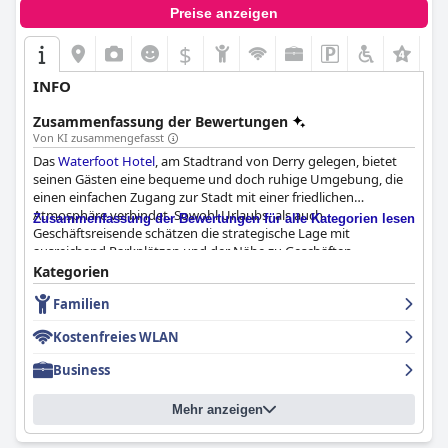
Ziel für eine Vielzahl von Reisenden macht.
Preise anzeigen
$
+3
INFO
Zusammenfassung der Bewertungen
Von KI zusammengefasst
Das
Waterfoot Hotel
, am Stadtrand von Derry gelegen, bietet
seinen Gästen eine bequeme und doch ruhige Umgebung, die
einen einfachen Zugang zur Stadt mit einer friedlichen
Atmosphäre verbindet. Sowohl Urlaubs- als auch
Zusammenfassung der Bewertungen für alle Kategorien lesen
Geschäftsreisende schätzen die strategische Lage mit
ausreichend Parkplätzen und der Nähe zu Geschäften,
Einzelhandelsparks und wichtigen Sehenswürdigkeiten wie dem
Kategorien
Krankenhaus und dem Flughafen Derry. Die gute Anbindung an
Familien
das Stadtzentrum und die Hauptverkehrsstraßen machen es zu
einem idealen Ausgangspunkt, um die städtische und ländliche
Kostenfreies WLAN
Umgebung zu erkunden.
Business
Gäste haben im Allgemeinen eine positive Erfahrung mit dem
Frühstück und genießen die Qualität, den Geschmack und die
Mehr anzeigen
Vielfalt der Speisekarte, insbesondere das hervorragende irische
Frühstück und den aufmerksamen Service des freundlichen