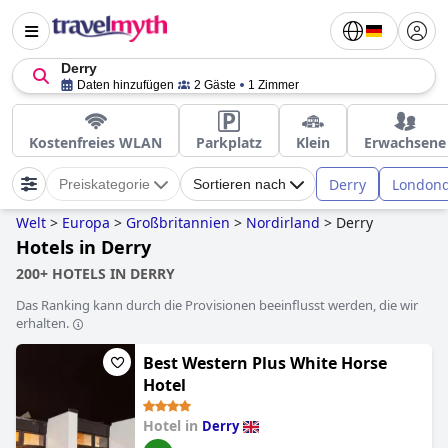
Derry
Daten hinzufügen
2 Gäste
1 Zimmer
Kostenfreies WLAN
Parkplatz
Klein
Erwachsene
Derry
Londond
Preiskategorie
Sortieren nach
Welt
>
Europa
>
Großbritannien
>
Nordirland
>
Derry
Hotels in Derry
200+ HOTELS IN DERRY
Das Ranking kann durch die Provisionen beeinflusst werden, die wir
erhalten.
Best Western Plus White Horse
Hotel
Hotel in
Derry