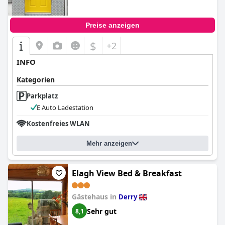
Preise anzeigen
$
+2
INFO
Kategorien
Parkplatz
E Auto Ladestation
Kostenfreies WLAN
Mehr anzeigen
Elagh View Bed & Breakfast
Gästehaus in
Derry
Sehr gut
8,1