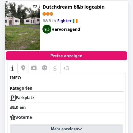
Dutchdream b&b logcabin
B&B in
Eighter
Hervorragend
9,5
Preise anzeigen
$
+3
INFO
Kategorien
Parkplatz
Klein
3-Sterne
Mehr anzeigen