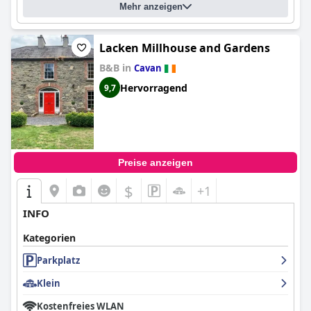
Mehr anzeigen
Lacken Millhouse and Gardens
B&B in
Cavan
Hervorragend
9,7
Preise anzeigen
$
+1
INFO
Kategorien
Parkplatz
Klein
Kostenfreies WLAN