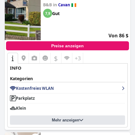
B&B in
Cavan
Gut
7,9
Von 86 $
Preise anzeigen
$
+3
INFO
Kategorien
Kostenfreies WLAN
Parkplatz
Klein
Mehr anzeigen