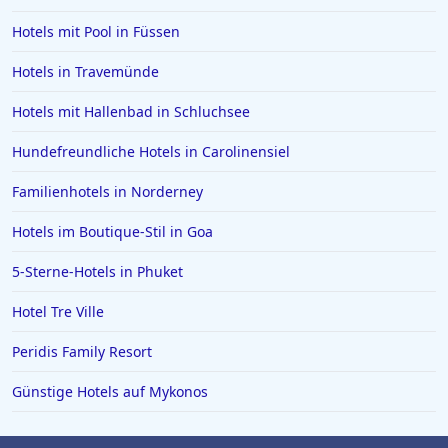
Hotels mit Pool in Füssen
Hotels in Griechenland
Hotels in Greifswald
Hotels in Travemünde
Hotels in Deidesheim
Hotels mit Hallenbad in Schluchsee
Hotels in Erlangen
Hundefreundliche Hotels in Carolinensiel
Hotels in Rotterdam
Familienhotels in Norderney
Hotels in Bad Homburg vor der Höhe
Hotels im Boutique-Stil in Goa
Hotels in Neuss
Hotels in Ägypten
5-Sterne-Hotels in Phuket
Hotels in Varadero
Hotel Tre Ville
Hotels in Zingst
Peridis Family Resort
Hotels in Meersburg
Günstige Hotels auf Mykonos
Hotels in der Toskana
Hotels auf Malta