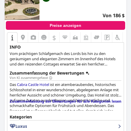
Von 186 $
Preise anzeigen
$
INFO
Vom prächtigen Schlafgemach des Lords bis hin zu den
geräumigen und eleganten Zimmern im Innenhof des Hotels
und den reizenden Cottages erwartet Sie ein herrlicher
Aufenthalt in Cabra Castle, einem der berühmtesten und
Zusammenfassung der Bewertungen
luxuriösesten Schlosshotels Irlands.
Von KI zusammengefasst
Das
Cabra Castle Hotel
ist ein atemberaubendes, historisches
Schlosshotel in einer wunderschönen, abgelegenen Anlage mit
herrlicher Aussicht und schöner Umgebung. Das Hotel ist stolz
auf seine Zutaten aus der Region und bietet köstliche und
Zusammenfassung der Bewertungen für alle Kategorien lesen
schmackhafte Optionen für Frühstück und Abendessen. Das
Personal ist außergewöhnlich und tut alles, damit sich jeder
Gast willkommen und gut betreut fühlt. Viele Gäste beschreiben
Kategorien
die Zimmer als wunderschön und geräumig, und die Betten sind
Luxus
gemütlich und bequem. Das Hotel eignet sich perfekt für einen