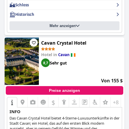
romantischen Ausflug oder eine Hochzeit und versprüht mit
Schloss
seinem Charme und Charakter einen Hauch von Romantik. Alles
in allem ist das
Cabra Castle Hotel
ein luxuriöser und
Historisch
abgelegener Rückzugsort in der wunderschönen irischen
Landschaft, perfekt für alle, die ein einzigartiges und
Mehr anzeigen
unvergessliches Erlebnis suchen.
Cavan Crystal Hotel
Hotel in
Cavan
Sehr gut
8,7
Von 155 $
Preise anzeigen
$
+8
INFO
Das Cavan Crystal Hotel bietet 4-Sterne-Luxusunterkünfte in der
Stadt Cavan; ein Hotel, das auf den ersten Blick modern
aussieht, aber in seinem Gefühl der Wärme und des