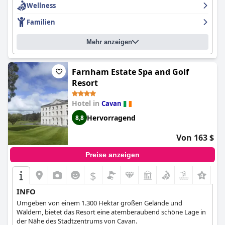
Wellness
Essen und die Sauberkeit in bestimmten Bereichen
bemängelten, ist das
Slieve Russell Hotel
insgesamt eine
Familien
fantastische Option für alle, die einen luxuriösen und
erholsamen Aufenthalt suchen.
Mehr anzeigen
Farnham Estate Spa and Golf
Resort
Hotel in
Cavan
Hervorragend
8,8
Von 163 $
Preise anzeigen
$
INFO
Umgeben von einem 1.300 Hektar großen Gelände und
Wäldern, bietet das Resort eine atemberaubend schöne Lage in
der Nähe des Stadtzentrums von Cavan.