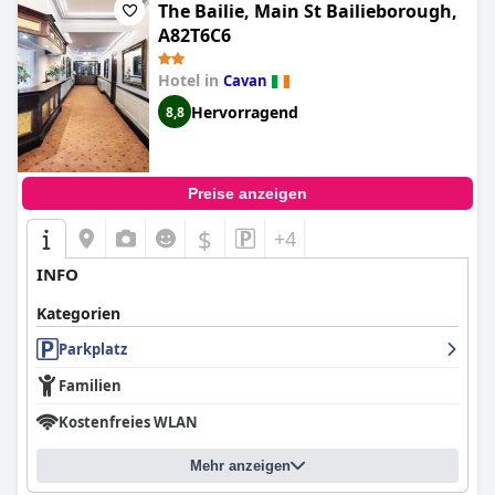
The Bailie, Main St Bailieborough,
A82T6C6
Hotel in
Cavan
Hervorragend
8,8
Preise anzeigen
$
+4
INFO
Kategorien
Parkplatz
Familien
Kostenfreies WLAN
Mehr anzeigen