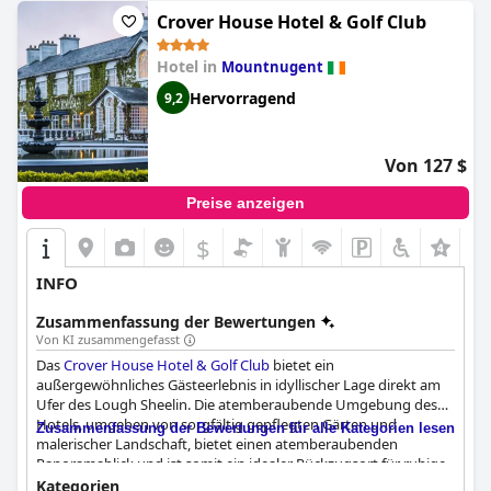
Crover House Hotel & Golf Club
Hotel in
Mountnugent
Hervorragend
9,2
Von 127 $
Preise anzeigen
$
+1
INFO
Zusammenfassung der Bewertungen
Von KI zusammengefasst
Das
Crover House Hotel & Golf Club
bietet ein
außergewöhnliches Gästeerlebnis in idyllischer Lage direkt am
Ufer des Lough Sheelin. Die atemberaubende Umgebung des
Hotels, umgeben von sorgfältig gepflegten Gärten und
Zusammenfassung der Bewertungen für alle Kategorien lesen
malerischer Landschaft, bietet einen atemberaubenden
Panoramablick und ist somit ein idealer Rückzugsort für ruhige
Urlaube, Hochzeiten und Besichtigungen. Die ruhige
Kategorien