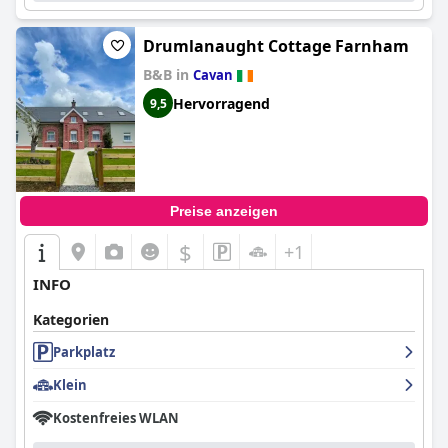
Drumlanaught Cottage Farnham
B&B in
Cavan
Hervorragend
9,5
Preise anzeigen
$
+1
INFO
Kategorien
Parkplatz
Klein
Kostenfreies WLAN