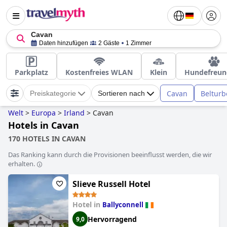
Cavan
Daten hinzufügen
2 Gäste
1 Zimmer
Parkplatz
Kostenfreies WLAN
Klein
Hundefreun
Cavan
Belturb
Preiskategorie
Sortieren nach
Welt
>
Europa
>
Irland
>
Cavan
Hotels in Cavan
170 HOTELS IN CAVAN
Das Ranking kann durch die Provisionen beeinflusst werden, die wir
erhalten.
Slieve Russell Hotel
Hotel in
Ballyconnell
Hervorragend
9,0