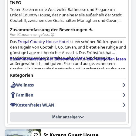
INFO
Treten Sie ein in eine Welt voller Raffinesse und Eleganz im
Errigal Country House, das nur eine Meile außerhalb der Stadt
Cootehill, zwischen den Grafschaften Monaghan und Cavan,
gelegen ist.
Zusammenfassung der Bewertungen
Von KI zusammengefasst
Das
Errigal Country House Hotel
ist ein schöner Rückzugsort in
den Hügeln von Cootehill, Co. Cavan, und bietet eine ruhige und
günstige Lage mit herrlicher Aussicht. Das Frühstück hat
gemischtes Feedback erhalten, aber das Abendessen ist
Zusammenfassung der Bewertungen für alle Kategorien lesen
außergewöhnlich, mit gutem Essen und ausgezeichnetem
Service. Die Zimmer sind geräumig und komfortabel, auch wenn
einige eine veraltete Einrichtung oder eine unschöne Aussicht
Kategorien
haben. Die Sauberkeit des Hotels ist im Allgemeinen gut, aber
Wellness
einige Gäste hatten Probleme damit. Das Personal ist
außergewöhnlich, freundlich und zuvorkommend und macht
Familien
jeden Aufenthalt zu einem angenehmen und unvergesslichen
Erlebnis. Die Betten sind ein Highlight des Aufenthalts, viele
Kostenfreies WLAN
Gäste loben ihren Komfort. Einige Gäste waren der Meinung,
dass das Hotel überteuert ist, aber insgesamt ist das
Errigal
Mehr anzeigen
Country House Hotel
ein schöner Ort für einen Aufenthalt mit
großartigen Einrichtungen und freundlichem Personal.
St Kyrans Guest House