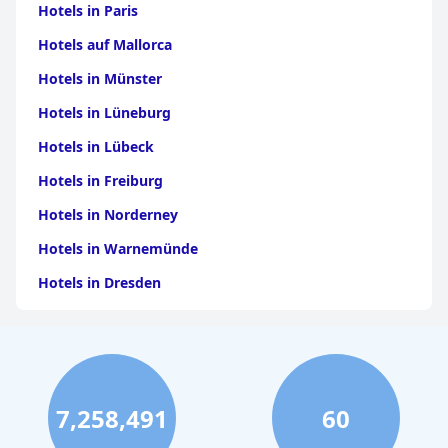
Hotels in Paris
Hotels auf Mallorca
Hotels in Münster
Hotels in Lüneburg
Hotels in Lübeck
Hotels in Freiburg
Hotels in Norderney
Hotels in Warnemünde
Hotels in Dresden
Hotels am Bodensee
Hotels in Stuttgart
Hotels in Leipzig
7,258,491
60
Hotels in Bamberg