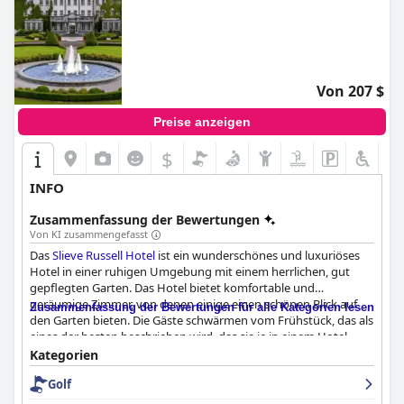
Von 207 $
Preise anzeigen
$
INFO
Zusammenfassung der Bewertungen
Von KI zusammengefasst
Das
Slieve Russell Hotel
ist ein wunderschönes und luxuriöses
Hotel in einer ruhigen Umgebung mit einem herrlichen, gut
gepflegten Garten. Das Hotel bietet komfortable und
geräumige Zimmer, von denen einige einen schönen Blick auf
Zusammenfassung der Bewertungen für alle Kategorien lesen
den Garten bieten. Die Gäste schwärmen vom Frühstück, das als
eines der besten beschrieben wird, das sie je in einem Hotel
hatten, und auch das Spa und die Hydrotherapie-Suite werden
Kategorien
hoch gelobt. Das Personal ist freundlich, hilfsbereit und
Golf
professionell, und das Hotel ist kinderfreundlich und bietet
zahlreiche Aktivitäten für Kinder. Während einige Gäste das