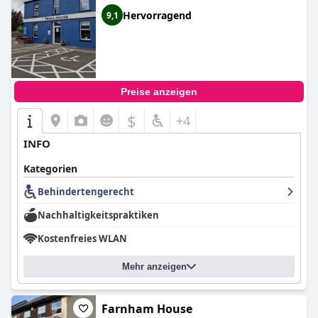
empfehlenswerten Ziel für Besucher macht, die sowohl
Hervorragend
9,1
Entspannung als auch landschaftliche Schönheit suchen.
Preise anzeigen
$
+4
INFO
Kategorien
Behindertengerecht
Nachhaltigkeitspraktiken
Kostenfreies WLAN
Mehr anzeigen
Farnham House