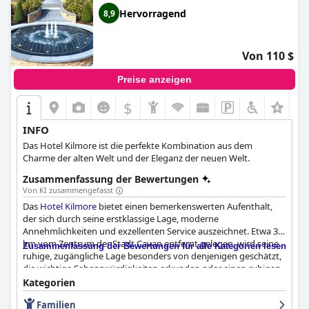
Hervorragend
8,9
Von 110 $
Preise anzeigen
$
+3
INFO
Das Hotel Kilmore ist die perfekte Kombination aus dem
Charme der alten Welt und der Eleganz der neuen Welt.
Zusammenfassung der Bewertungen
Von KI zusammengefasst
Das
Hotel Kilmore
bietet einen bemerkenswerten Aufenthalt,
der sich durch seine erstklassige Lage, moderne
Annehmlichkeiten und exzellenten Service auszeichnet. Etwa 3
km vom Zentrum der Stadt Cavan entfernt gelegen, wird seine
Zusammenfassung der Bewertungen für alle Kategorien lesen
ruhige, zugängliche Lage besonders von denjenigen geschätzt,
die wichtige Sehenswürdigkeiten erkunden oder einen ruhigen
Rückzugsort suchen. Das schöne, gepflegte Gelände des Hotels
Kategorien
trägt zusätzlich zu seiner Attraktivität als bequemer und
Familien
malerischer Ausgangspunkt bei.