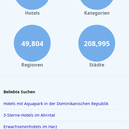
Hotels in Nürnberg
Hotels in Büsum
Hotels
Kategorien
Hotels in Frankfurt am Main
Hotels im Allgäu
Hotels in Oberhausen
49,804
208,995
Hotels in Marsa Alam
Hotels in Darmstadt
Regionen
Städte
Hotels in Kopenhagen
Hotels in Saarbrücken
Hotels in Sölden
Beliebte Suchen
Hotels in Karlsruhe
Hotels mit Aquapark in der Dominikanischen Republik
Hotels in Rom
3-Sterne-Hotels im Ahrntal
Hotels in Wiesbaden
Erwachsenenhotels im Harz
Hotels in Essen