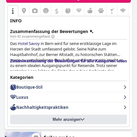
$
INFO
Zusammenfassung der Bewertungen
Von KI zusammengefasst
Das
Hotel Savoy
in Bern wird für seine erstklassige Lage im
Herzen der Stadt umfassend gelobt. Seine Nähe zum
Hauptbahnhof, zur Berner Altstadt, zu historischen Stätten
sowie zu verschiedenen Geschäften und Restaurants macht es
Zusammenfassung der Bewertungen für alle Kategorien lesen
zu einem idealen Ausgangspunkt für Reisende. Trotz seiner
zentralen Lage lobten die Gäste das ruhige Ambiente des
Hotels, das durch fußgängerfreundliche Straßen gefördert wird.
Kategorien
Boutique-Stil
Die Unterkünfte im
Hotel Savoy
werden durchweg für ihre
Geräumigkeit und Modernität anerkannt. Die Zimmer werden
Luxus
für ihren reichlichen Stauraum, die schicke Einrichtung und die
hervorragende Sauberkeit gelobt. Merkmale wie
Nachhaltigkeitspraktiken
Schallisolierung, komfortable Betten, gut ausgestattete
Badezimmer und moderne Annehmlichkeiten wie USB-
Mehr anzeigen
Anschlüsse und zahlreiche Steckdosen tragen zur Attraktivität
bei. Das Hotel sorgt für einen entspannten und ruhigen
Aufenthalt und ist somit eine Oase des Komforts und der