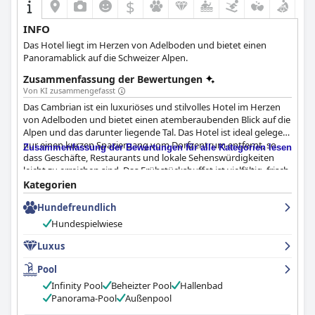
$
INFO
Das Hotel liegt im Herzen von Adelboden und bietet einen
Panoramablick auf die Schweizer Alpen.
Zusammenfassung der Bewertungen
Von KI zusammengefasst
Das Cambrian ist ein luxuriöses und stilvolles Hotel im Herzen
von Adelboden und bietet einen atemberaubenden Blick auf die
Alpen und das darunter liegende Tal. Das Hotel ist ideal gelegen,
nur einen kurzen Spaziergang vom Dorfzentrum entfernt, so
Zusammenfassung der Bewertungen für alle Kategorien lesen
dass Geschäfte, Restaurants und lokale Sehenswürdigkeiten
leicht zu erreichen sind. Das Frühstücksbuffet ist vielfältig, frisch
und köstlich, während das Abendessen mit seiner feinen und
Kategorien
modernen Küche ein besonderes Erlebnis ist. Die Hotelzimmer
Hundefreundlich
sind geräumig, sauber und schön eingerichtet, mit bequemen
Betten und hochwertigen Minibars. Das Hotel legt großen Wert
Hundespielwiese
auf Sauberkeit, und das Personal ist außergewöhnlich und
bietet einen fantastischen Service von der Rezeption über das
Luxus
Restaurant bis hin zum Wellnessbereich. Die Spa- und
Pool
Poolanlagen sind gut gepflegt und ein Highlight der
Hotelausstattung. Das Cambrian ist ein wundervoller
Infinity Pool
Beheizter Pool
Hallenbad
Rückzugsort an einem wunderschönen Ort, den man für ein
Panorama-Pool
Außenpool
entspannendes und luxuriöses Schweizer Abenteuer in Betracht