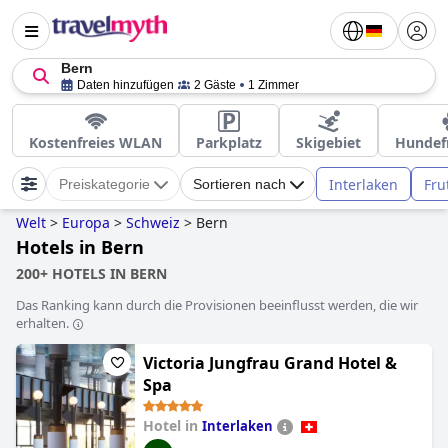
Bern
Daten hinzufügen
2 Gäste
1 Zimmer
Kostenfreies WLAN
Parkplatz
Skigebiet
Hundef
Interlaken
Fru
Preiskategorie
Sortieren nach
Welt
>
Europa
>
Schweiz
>
Bern
Hotels in Bern
200+ HOTELS IN BERN
Das Ranking kann durch die Provisionen beeinflusst werden, die wir
erhalten.
Victoria Jungfrau Grand Hotel &
Spa
Hotel in
Interlaken