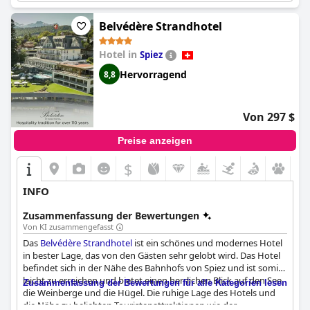
meisten der Meinung, dass das Hotel seine 5-Sterne-Bewertung
verdient hat. Das Essen ist köstlich und das Abendessen im
Hotel ist eine sichere Bank für eine köstliche Mahlzeit. Der
Belvédère Strandhotel
einzige Nachteil könnte sein, dass das Frühstücksangebot
verbessert werden könnte, aber das Hotel ist eines der besten in
Hotel in
Spiez
der Schweiz und wirklich ein Grand Hotel. Insgesamt ist das
Hervorragend
8,8
Hotel Bellevue Palace Bern
ein Muss für alle, die einen
authentischen Eindruck von Berns Vergangenheit und einen
luxuriösen Aufenthalt im Herzen der Stadt suchen.
Von 297 $
Preise anzeigen
$
INFO
Zusammenfassung der Bewertungen
Von KI zusammengefasst
Das
Belvédère Strandhotel
ist ein schönes und modernes Hotel
in bester Lage, das von den Gästen sehr gelobt wird. Das Hotel
befindet sich in der Nähe des Bahnhofs von Spiez und ist somit
leicht zu erreichen und bietet einen herrlichen Blick auf den See,
Zusammenfassung der Bewertungen für alle Kategorien lesen
die Weinberge und die Hügel. Die ruhige Lage des Hotels und
die Nähe zu beliebten Touristenattraktionen wie der