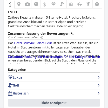
$
INFO
Zeitlose Eleganz in diesem 5-Sterne-Hotel: Prachtvolle Salons,
grandiose Ausblicke auf die Berner Alpen und herzliche
Gastfreundschaft machen dieses Hotel so einzigartig.
Zusammenfassung der Bewertungen
Von KI zusammengefasst
Das
Hotel Bellevue Palace Bern
ist die erste Wahl für alle, die ein
Hotel im Stadtzentrum mit toller Lage, atemberaubender
Aussicht und ausgezeichnetem Service suchen. Das Hotel
verfügt über komfortable, geräumige und luxuriöse Zimmer, die
Zusammenfassung der Bewertungen für alle Kategorien lesen
einen atemberaubenden Blick auf die Stadt, den Fluss und die
Alpen bieten. Das Personal ist außergewöhnlich, professionell
und hilfsbereit und behandelt die Gäste wie VIPs. Die Sauberkeit
Kategorien
und die gut gepflegten Einrichtungen des Hotels haben die
Luxus
Gäste beeindruckt, und viele beschreiben ihre Suite oder ihr
Zimmer als makellos. Das historische Hotel hat berühmte Gäste
Golf
empfangen und trägt die Autogramme dieser und anderer
berühmter Persönlichkeiten an seinen Wänden. Das Hotel ist
Historisch
wirklich ein Grand Hotel mit elegantem Dekor und einer
wunderbaren Atmosphäre. Während einige Gäste meinen, dass
Mehr anzeigen
die Zimmer eine Auffrischung vertragen könnten, sind die