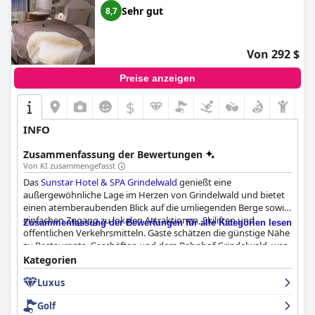
Sehr gut
8,7
Von 292 $
Preise anzeigen
$
INFO
Zusammenfassung der Bewertungen
Von KI zusammengefasst
Das
Sunstar Hotel & SPA Grindelwald
genießt eine
außergewöhnliche Lage im Herzen von Grindelwald und bietet
einen atemberaubenden Blick auf die umliegenden Berge sowie
einfachen Zugang zu lokalen Attraktionen, Skiliften und
Zusammenfassung der Bewertungen für alle Kategorien lesen
öffentlichen Verkehrsmitteln. Gäste schätzen die günstige Nähe
zu Restaurants, Geschäften und dem Bahnhof Grindelwald, was
es zu einem idealen Ausgangspunkt für die Erkundung der
Kategorien
Gegend macht.
Luxus
Das Frühstück im Hotel wird für seine Vielfalt und Qualität sehr
Golf
gelobt und bietet ein umfassendes Buffet mit Optionen wie