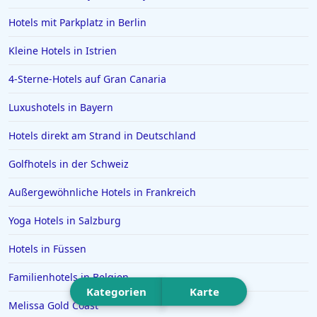
Hotels auf Bali
Hotels mit Parkplatz in Berlin
Hotels im Sauerland
Kleine Hotels in Istrien
Hotels in Bardolino
4-Sterne-Hotels auf Gran Canaria
Hotels auf den Malediven
Hotels in Brühl
Luxushotels in Bayern
Hotels in Mannheim
Hotels direkt am Strand in Deutschland
Hotels in Ingolstadt
Golfhotels in der Schweiz
Hotels in Aschaffenburg
Außergewöhnliche Hotels in Frankreich
Hotels in Ramsau im Zillertal
Yoga Hotels in Salzburg
Hotels in Bad Tölz
Hotels in Basel
Hotels in Füssen
Hotels in Detmold
Familienhotels in Belgien
Kategorien
Karte
Hotels in Oberwiesenthal
Melissa Gold Coast