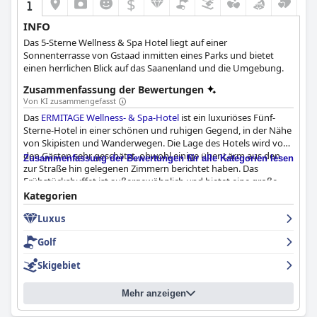
$
INFO
Das 5-Sterne Wellness & Spa Hotel liegt auf einer
Sonnenterrasse von Gstaad inmitten eines Parks und bietet
einen herrlichen Blick auf das Saanenland und die Umgebung.
Zusammenfassung der Bewertungen
Von KI zusammengefasst
Das
ERMITAGE Wellness- & Spa-Hotel
ist ein luxuriöses Fünf-
Sterne-Hotel in einer schönen und ruhigen Gegend, in der Nähe
von Skipisten und Wanderwegen. Die Lage des Hotels wird von
den Gästen sehr geschätzt, obwohl einige über Lärm aus den
Zusammenfassung der Bewertungen für alle Kategorien lesen
zur Straße hin gelegenen Zimmern berichtet haben. Das
Frühstücksbuffet ist außergewöhnlich und bietet eine große
Auswahl an frischen und hochwertigen Produkten. Auch das
Kategorien
Abendessen ist hervorragend und bietet eine große Auswahl an
Luxus
Gerichten. Die Zimmer sind sauber und charmant, auch wenn
sich einige Gäste über die Größe oder die Unbequemlichkeit der
Golf
Betten beschwert haben. Die Sauberkeit des Hotels wird sehr
gelobt, ebenso wie das freundliche und aufmerksame Personal,
Skigebiet
das einen hervorragenden Kundenservice bietet. Die Spa- und
Wellness-Einrichtungen sind außergewöhnlich, mit einem
Mehr anzeigen
erstklassigen beheizten Pool und einer atemberaubenden
Aussicht. Insgesamt ist das
ERMITAGE Wellness- & Spa-Hotel
ein