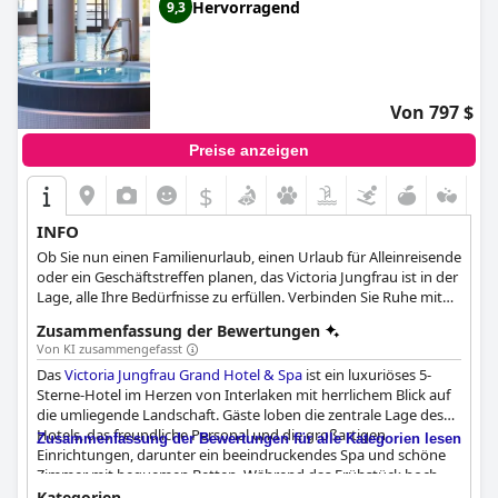
Hervorragend
9,3
Von 797 $
Preise anzeigen
$
INFO
Ob Sie nun einen Familienurlaub, einen Urlaub für Alleinreisende
oder ein Geschäftstreffen planen, das Victoria Jungfrau ist in der
Lage, alle Ihre Bedürfnisse zu erfüllen. Verbinden Sie Ruhe mit
Entspannung und Unterhaltung in den Räumlichkeiten des
Zusammenfassung der Bewertungen
Hotels, wo Wellness-Therapien, Aktivitäten für alle
Von KI zusammengefasst
Altersgruppen und Meetings je nach Bedarf organisiert werden.
Das
Victoria Jungfrau Grand Hotel & Spa
ist ein luxuriöses 5-
Sterne-Hotel im Herzen von Interlaken mit herrlichem Blick auf
die umliegende Landschaft. Gäste loben die zentrale Lage des
Hotels, das freundliche Personal und die großartigen
Zusammenfassung der Bewertungen für alle Kategorien lesen
Einrichtungen, darunter ein beeindruckendes Spa und schöne
Zimmer mit bequemen Betten. Während das Frühstück hoch
gelobt wird, gehen die Meinungen zum Abendessen
Kategorien