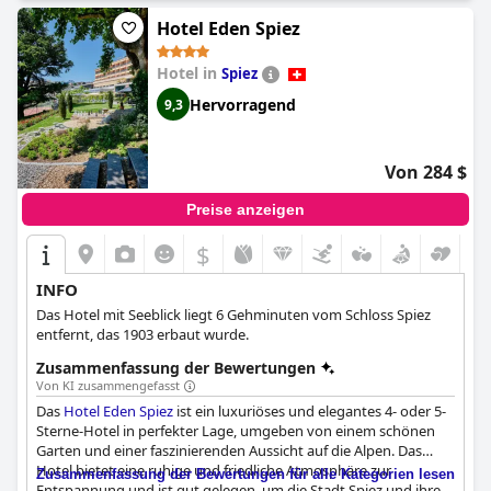
luxuriöser und entspannender Rückzugsort, der seinen Gästen
ein unvergessliches Erlebnis bietet.
Hotel Eden Spiez
Hotel in
Spiez
Hervorragend
9,3
Von 284 $
Preise anzeigen
$
INFO
Das Hotel mit Seeblick liegt 6 Gehminuten vom Schloss Spiez
entfernt, das 1903 erbaut wurde.
Zusammenfassung der Bewertungen
Von KI zusammengefasst
Das
Hotel Eden Spiez
ist ein luxuriöses und elegantes 4- oder 5-
Sterne-Hotel in perfekter Lage, umgeben von einem schönen
Garten und einer faszinierenden Aussicht auf die Alpen. Das
Hotel bietet eine ruhige und friedliche Atmosphäre zur
Zusammenfassung der Bewertungen für alle Kategorien lesen
Entspannung und ist gut gelegen, um die Stadt Spiez und ihre