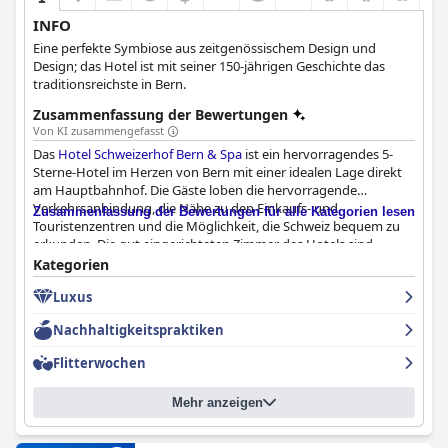
INFO
Eine perfekte Symbiose aus zeitgenössischem Design und
Design; das Hotel ist mit seiner 150-jährigen Geschichte das
traditionsreichste in Bern.
Zusammenfassung der Bewertungen
Von KI zusammengefasst
Das
Hotel Schweizerhof Bern & Spa
ist ein hervorragendes 5-
Sterne-Hotel im Herzen von Bern mit einer idealen Lage direkt
am Hauptbahnhof. Die Gäste loben die hervorragende
Verkehrsanbindung, die Nähe zu den Einkaufs- und
Zusammenfassung der Bewertungen für alle Kategorien lesen
Touristenzentren und die Möglichkeit, die Schweiz bequem zu
erkunden. Die gut eingerichteten Zimmer des Hotels sind
sauber und komfortabel und das professionelle Personal bietet
Kategorien
einen hochwertigen Service. Das Frühstück mit regionalen und
Luxus
hausgemachten Produkten ist exzellent, und das Café und das
Restaurant servieren hervorragende Speisen. Die Zimmer sind
Nachhaltigkeitspraktiken
atemberaubend, luxuriös und wunderschön eingerichtet, mit
fantastischen Betten und tadellosen Badezimmern. Das Hotel
Flitterwochen
rühmt sich einer ausgezeichneten Sauberkeit und der
Aufmerksamkeit des Personals mit einem hervorragenden
Mehr anzeigen
Housekeeping und geräumigen und komfortablen Zimmern.
Das Personal ist zuvorkommend, professionell und freundlich,
wobei das Rezeptionsteam für seine Hilfsbereitschaft und