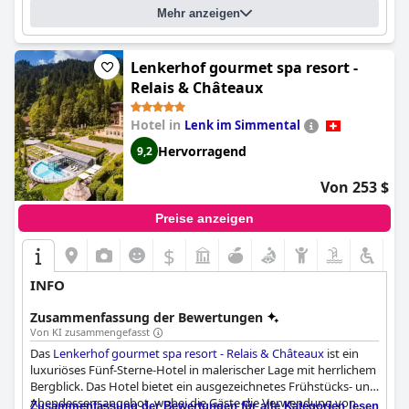
ziehen sollte.
Mehr anzeigen
Lenkerhof gourmet spa resort -
Relais & Châteaux
Hotel in
Lenk im Simmental
Hervorragend
9,2
Von 253 $
Preise anzeigen
$
INFO
Zusammenfassung der Bewertungen
Von KI zusammengefasst
Das
Lenkerhof gourmet spa resort - Relais & Châteaux
ist ein
luxuriöses Fünf-Sterne-Hotel in malerischer Lage mit herrlichem
Bergblick. Das Hotel bietet ein ausgezeichnetes Frühstücks- und
Abendessensangebot, wobei die Gäste die Verwendung von
Zusammenfassung der Bewertungen für alle Kategorien lesen