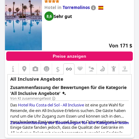
Hotel in
Torremolinos
Sehr gut
8,6
Von 171 $
Preise anzeigen
$
All Inclusive Angebote
Zusammenfassung der Bewertungen für die Kategorie
'All Inclusive Angebote'
Von KI zusammengefasst
Das
Hotel Riu Costa del Sol - All Inclusive
ist eine gute Wahl für
Reisende, die ein All-Inclusive-Erlebnis suchen. Die Gäste haben
rund um die Uhr Zugang zum Essen und können sich in den
verschiedenen Restaurants und Bars vor Ort verwöhnen lassen.
Zusammenfassung der Bewertungen für alle Kategorien lesen
Einige Gäste fanden jedoch, dass die Qualität der Getränke im
All-inclusive-Paket mit einer begrenzten Auswahl an Cocktails
und unbekannten Alkoholmarken zu wünschen übrig ließ.