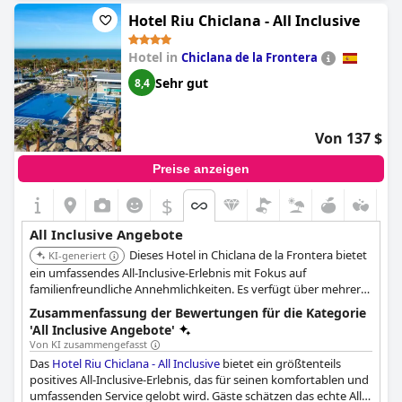
Insgesamt war das Essen abwechslungsreich und schmackhaft,
Hotel Riu Chiclana - All Inclusive
wobei den Gästen besonders das italienische Restaurant gefiel.
Das Hotel befindet sich in einer schönen Gegend und die
Hotel in
Chiclana de la Frontera
Zimmer sind komfortabel. Während einige Gäste angaben, dass
sie eine Halbpension bevorzugt hätten, fand die Mehrheit, dass
Sehr gut
8,4
das All-inclusive-Paket die Kosten wert war. Das Hotel bietet ein
typisches All-Inclusive-Erlebnis mit Getränken aus Automaten
und vorgefertigten Cocktails, aber die Gäste waren von der
Von 137 $
Auswahl der angebotenen Getränke beeindruckt. Für
diejenigen, die einen entspannten All-Inclusive-Urlaub suchen,
Preise anzeigen
ist das Hotel Riu Costa del Sol eine gute Wahl.
$
All Inclusive Angebote
Dieses Hotel in Chiclana de la Frontera bietet
KI-generiert
ein umfassendes All-Inclusive-Erlebnis mit Fokus auf
familienfreundliche Annehmlichkeiten. Es verfügt über mehrere
Pools, Restaurants und einen Kinderclub.
Zusammenfassung der Bewertungen für die Kategorie
'All Inclusive Angebote'
Von KI zusammengefasst
Das
Hotel Riu Chiclana - All Inclusive
bietet ein größtenteils
positives All-Inclusive-Erlebnis, das für seinen komfortablen und
umfassenden Service gelobt wird. Gäste schätzen das echte All-