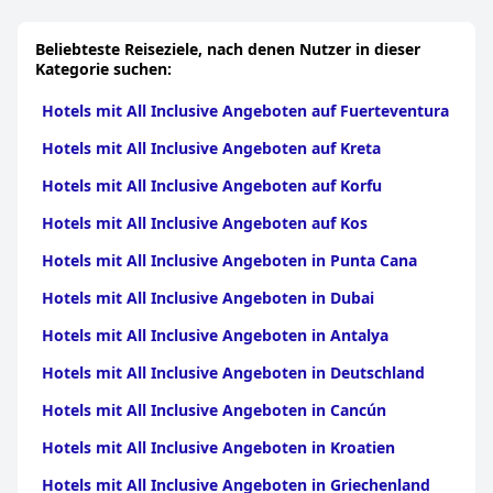
Angeboten in Almeria
|
Hotels mit All Inclusive
Nähe den Gästen einen einfachen Zugang zu nahegelegenen
Angeboten in Granada
|
Hotels mit All Inclusive
Attraktionen und dem beliebten Beachclub. Die Strandbar wird,
Beliebteste Reiseziele, nach denen Nutzer in dieser
Angeboten in Huelva
obwohl sie zusätzliche Kosten verursacht, als paradiesisches
Kategorie suchen:
Erlebnis beschrieben.
Hotels mit All Inclusive Angeboten auf Fuerteventura
Das Parken am Hotel ist bequem und kostenlos, mit
ausreichend Stellplätzen direkt vor der Tür und einer sicheren
Hotels mit All Inclusive Angeboten auf Kreta
Garage für zusätzliche Sicherheit. Diese einfache Zugänglichkeit
wird von den Gästen sehr geschätzt.
Hotels mit All Inclusive Angeboten auf Korfu
Schließlich erhält der Bettkomfort gemischte Bewertungen.
Hotels mit All Inclusive Angeboten auf Kos
Während viele die Betten als bequem und geräumig empfinden,
berichten einige Gäste, dass sie weichere Matratzen bevorzugen
Hotels mit All Inclusive Angeboten in Punta Cana
und erwähnen, dass die Kissen verbessert werden könnten.
Trotzdem bleibt die Gesamtstimmung bezüglich der
Hotels mit All Inclusive Angeboten in Dubai
Unterkünfte des Hotels positiv.
Hotels mit All Inclusive Angeboten in Antalya
Zusammenfassend lässt sich sagen, dass das
Iberostar Selection
Hotels mit All Inclusive Angeboten in Deutschland
Marbella Coral Beach
in Bezug auf Lage, Service, Sauberkeit,
Gastronomie und Ausstattung hervorragt und es zu einer
Hotels mit All Inclusive Angeboten in Cancún
bevorzugten Wahl für Reisende macht, die sowohl Entspannung
als auch Qualität suchen.
Hotels mit All Inclusive Angeboten in Kroatien
Hotels mit All Inclusive Angeboten in Griechenland