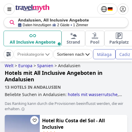
Andalusien, All Inclusive Angebote
Daten hinzufügen
2 Gäste
1 Zimmer
All Inclusive Angebote
Strand
Pool
Parkplatz
Málaga
Cadiz
Preiskategorie
Sortieren nach
Welt
>
Europa
>
Spanien
>
Andalusien
Hotels mit All Inclusive Angeboten in
Andalusien
13 HOTELS IN ANDALUSIEN
Beliebte Suchen in Andalusien:
hotels mit wasserrutsche
,
erwachsenenhotels
,
hotels im boutique-stil
,
golfhotels
,
Das Ranking kann durch die Provisionen beeinflusst werden, die wir
kleine hotels
,
yoga hotels
,
hotels mit all inclusive
erhalten.
angeboten
,
hotels direkt am strand
and
luxushotels
.
Hotel Riu Costa del Sol - All
Inclusive