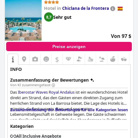
beheizt ist. Das Hotel bietet eine privilegierte Lage direkt am
Strand mit atemberaubendem Blick auf das Meer und die
Hotel in
Chiclana de la Frontera
natürlichen Sanddünen. Trotz einiger negativer Kritiken hat die
Sehr gut
8,7
überwältigende Mehrheit ihren Aufenthalt genossen und ihn als
eine wirklich wunderbare Erfahrung empfunden.
Von 97 $
Preise anzeigen
$
INFO
Zusammenfassung der Bewertungen
Von KI zusammengefasst
Das
Iberostar Waves Royal Andalus
ist ein wunderschönes Hotel
direkt am Strand, das den Gästen einen direkten Zugang zum
herrlichen Strand von La Barrosa bietet. Die Lage des Hotels ist
günstig, da Restaurants, Bars und sogar ein
Zusammenfassung der Bewertungen für alle Kategorien lesen
Lebensmittelgeschäft in Gehweite liegen. Die Gäste schwärmen
von der Qualität und der Vielfalt des Abendessens in Buffetform,
das jeden Tag unter einem anderen Motto steht, so dass die
Kategorien
Auswahl immer abwechslungsreich und interessant ist. Die
All Inclusive Angebote
Zimmer bieten eine Mischung aus Komfort und Stil, und viele