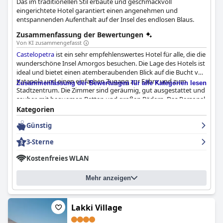
Das im traditionellen Stil erbaute und geschmackvoll
eingerichtete Hotel garantiert einen angenehmen und
entspannenden Aufenthalt auf der Insel des endlosen Blaus.
Zusammenfassung der Bewertungen
Von KI zusammengefasst
Castelopetra
ist ein sehr empfehlenswertes Hotel für alle, die die
wunderschöne Insel Amorgos besuchen. Die Lage des Hotels ist
ideal und bietet einen atemberaubenden Blick auf die Bucht von
Katapola und einen einfachen Zugang zur Fähre und zum
Zusammenfassung der Bewertungen für alle Kategorien lesen
Stadtzentrum. Die Zimmer sind geräumig, gut ausgestattet und
sauber, mit bequemen Betten und großen Bädern. Das Personal,
einschließlich des Besitzers Andreas und des Managers Spyros,
Kategorien
wird für seine Gastfreundschaft, Freundlichkeit und
Günstig
Hilfsbereitschaft hoch gelobt. Die allgemeine Sauberkeit des
Hotels und die atemberaubende Aussicht tragen nur noch mehr
3-Sterne
zur Attraktivität dieses ohnehin schon tadellosen Hotels bei.
Alles in allem garantiert das
Castelopetra
einen unvergesslichen
Kostenfreies WLAN
und angenehmen Aufenthalt auf Amorgos.
Mehr anzeigen
Lakki Village