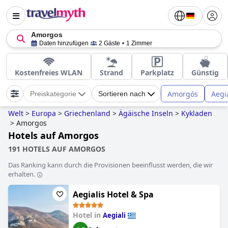
Amorgos
Daten hinzufügen
2 Gäste
1 Zimmer
Kostenfreies WLAN
Strand
Parkplatz
Günstig
Amorgós
Aegia
Preiskategorie
Sortieren nach
Welt
>
Europa
>
Griechenland
>
Ägäische Inseln
>
Kykladen
>
Amorgos
Hotels auf Amorgos
191 HOTELS AUF AMORGOS
Das Ranking kann durch die Provisionen beeinflusst werden, die wir
erhalten.
Aegialis Hotel & Spa
Hotel in
Aegiali