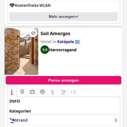
Kostenfreies WLAN
Mehr anzeigen
Soil Amorgos
Hotel in
Katápola
Hervorragend
9,9
Preise anzeigen
$
+5
INFO
Kategorien
Strand