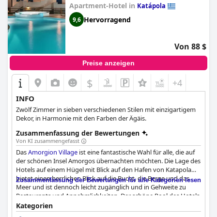
Apartment-Hotel in
Katápola
Strandurlaub macht. Insgesamt bietet das
Yperia Hotel
schöne
und geräumige Zimmer mit großartiger Ausstattung und
Hervorragend
9,6
spektakulärer Aussicht, was es zu einem perfekten Ort für einen
Aufenthalt in Griechenland macht.
Von 88 $
Preise anzeigen
$
+4
INFO
Zwölf Zimmer in sieben verschiedenen Stilen mit einzigartigem
Dekor, in Harmonie mit den Farben der Ägäis.
Zusammenfassung der Bewertungen
Von KI zusammengefasst
Das
Amorgion Village
ist eine fantastische Wahl für alle, die auf
der schönen Insel Amorgos übernachten möchten. Die Lage des
Hotels auf einem Hügel mit Blick auf den Hafen von Katapola
bietet einen herrlichen Blick auf die Bucht, die Berge und das
Zusammenfassung der Bewertungen für alle Kategorien lesen
Meer und ist dennoch leicht zugänglich und in Gehweite zu
Restaurants und Annehmlichkeiten. Der schöne Pool des Hotels
bietet ebenfalls einen atemberaubenden Blick auf die Bucht und
Kategorien
ist eine Seltenheit auf der Insel. Die Gäste haben das Frühstück