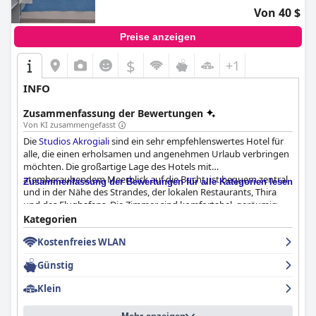
Von 40 $
Preise anzeigen
$
+1
INFO
Zusammenfassung der Bewertungen
Von KI zusammengefasst
Die
Studios Akrogiali
sind ein sehr empfehlenswertes Hotel für
alle, die einen erholsamen und angenehmen Urlaub verbringen
möchten. Die großartige Lage des Hotels mit
atemberaubendem Meerblick auf die Bucht, ist bequem zentral
Zusammenfassung der Bewertungen für alle Kategorien lesen
und in der Nähe des Strandes, der lokalen Restaurants, Thira
und des Flughafens. Die Zimmer sind komfortabel, geräumig,
modern, sauber und mit vollwertigen Küchenzeilen und
Kategorien
Balkonen ausgestattet, von denen aus man einen herrlichen
Kostenfreies WLAN
Blick auf das Dorf und den Sonnenuntergang genießen kann.
Familien schätzen die größeren Apartments mit mehreren
Günstig
Schlafzimmern und Bädern. Das freundliche und einladende
Personal, insbesondere die Eigentümerin, Frau Ourania, bemüht
Klein
sich sehr um die Gäste und bietet einen hervorragenden
Service, einschließlich der täglichen Reinigung. Die Gäste haben