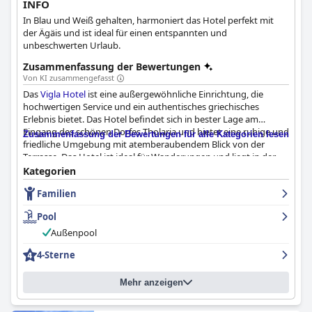
INFO
In Blau und Weiß gehalten, harmoniert das Hotel perfekt mit
der Ägäis und ist ideal für einen entspannten und
unbeschwerten Urlaub.
Zusammenfassung der Bewertungen
Von KI zusammengefasst
Das
Vigla Hotel
ist eine außergewöhnliche Einrichtung, die
hochwertigen Service und ein authentisches griechisches
Erlebnis bietet. Das Hotel befindet sich in bester Lage am
Eingang des schönen Dorfes Tholaria und bietet eine ruhige und
Zusammenfassung der Bewertungen für alle Kategorien lesen
friedliche Umgebung mit atemberaubendem Blick von der
Terrasse. Das Hotel ist ideal für Wanderungen und liegt in der
Nähe mehrerer schöner Strände und ausgezeichneter
Kategorien
Restaurants. Das Frühstück im
Vigla Hotel
ist fantastisch. Die
Familien
Gäste schwärmen von der Qualität und dem Geschmack der
hausgemachten Speisen mit einer großen Auswahl an frischen
Pool
und biologischen Produkten. Die Zimmer sind geräumig, gut
dekoriert und mit modernen Annehmlichkeiten ausgestattet,
Außenpool
die eine komfortable und saubere Umgebung gewährleisten.
4-Sterne
Das Hotel zeichnet sich durch sein unermüdliches Engagement
für Sauberkeit aus. Die Außenanlagen sind akkurat angelegt, die
Gemeinschaftsbereiche sind makellos und der Zimmerservice ist
Mehr anzeigen
hervorragend. Darüber hinaus ist das Personal freundlich,
einladend und aufmerksam. Viele Gäste empfehlen die