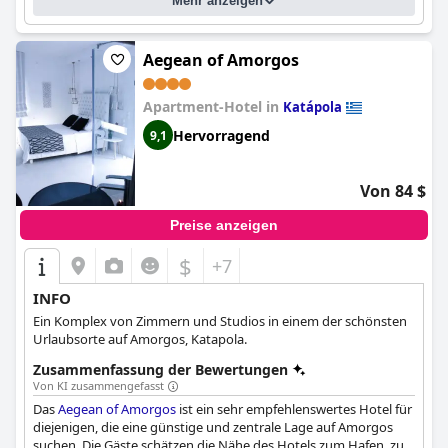
Mehr anzeigen
die Qualität und den Komfort der Bettwäsche gelobt, obwohl
einige auf Probleme mit den etwas zu kleinen Spannbetttüchern
hingewiesen haben. Insgesamt bieten die
Studios Akrogiali
ein
hervorragendes Preis-Leistungs-Verhältnis und einen
Aegean of Amorgos
makellosen, komfortablen Aufenthalt mit hervorragendem
Personal.
Apartment-Hotel in
Katápola
Hervorragend
9,1
Von 84 $
Preise anzeigen
$
+7
INFO
Ein Komplex von Zimmern und Studios in einem der schönsten
Urlaubsorte auf Amorgos, Katapola.
Zusammenfassung der Bewertungen
Von KI zusammengefasst
Das
Aegean of Amorgos
ist ein sehr empfehlenswertes Hotel für
diejenigen, die eine günstige und zentrale Lage auf Amorgos
suchen. Die Gäste schätzen die Nähe des Hotels zum Hafen, zu