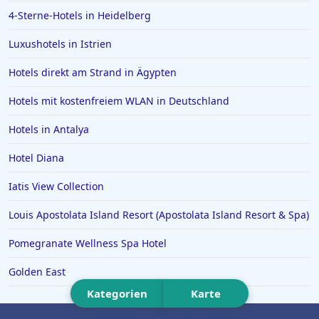
Hotels in Stade
4-Sterne-Hotels in Heidelberg
Hotels in Hameln
Luxushotels in Istrien
Hotels in Kitzbühel
Hotels direkt am Strand in Ägypten
Hotels in Niedersachsen
Hotels mit kostenfreiem WLAN in Deutschland
Hotels in Sonthofen
Hotels in Kühtai
Hotels in Antalya
Hotels in Würmern
Hotel Diana
Iatis View Collection
Louis Apostolata Island Resort (Apostolata Island Resort & Spa)
Pomegranate Wellness Spa Hotel
Golden East
Kategorien
Karte