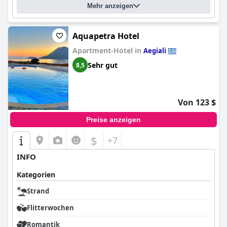
Mehr anzeigen
Aquapetra Hotel
Apartment-Hotel in
Aegiali
Sehr gut
8,5
Von 123 $
Preise anzeigen
$
+7
INFO
Kategorien
Strand
Flitterwochen
Romantik