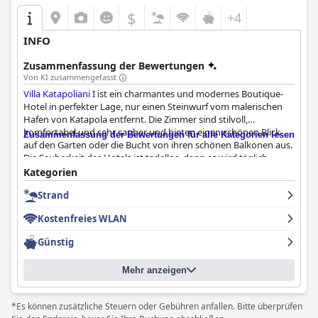
$
+4
INFO
Zusammenfassung der Bewertungen
Von KI zusammengefasst
Villa Katapoliani I
ist ein charmantes und modernes Boutique-
Hotel in perfekter Lage, nur einen Steinwurf vom malerischen
Hafen von Katapola entfernt. Die Zimmer sind stilvoll,
komfortabel und sehr sauber und bieten einen schönen Blick
Zusammenfassung der Bewertungen für alle Kategorien lesen
auf den Garten oder die Bucht von ihren schönen Balkonen aus.
Die Sauberkeit des Hotels ist tadellos, denn es wird täglich
gereinigt und ein freundliches Team von Hausangestellten
Kategorien
kümmert sich um alle Bedürfnisse der Gäste. Das Personal,
Strand
einschließlich des Eigentümers und des Managers, wird
durchweg als freundlich und hilfsbereit beschrieben und tut
Kostenfreies WLAN
alles, damit sich die Gäste willkommen und wohl fühlen. Auch
die Lage des Hotels ist günstig, da zahlreiche Restaurants und
Günstig
Cafés zu Fuß erreichbar sind. Alles in allem ist die
Villa
Katapoliani I
aufgrund ihrer gepflegten, komfortablen und
Mehr anzeigen
makellosen Ausstattung sehr zu empfehlen und eignet sich
perfekt für einen romantischen oder kleinen Familienurlaub.
*Es können zusätzliche Steuern oder Gebühren anfallen. Bitte überprüfen