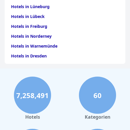
Hotels in Lüneburg
Hotels in Lübeck
Hotels in Freiburg
Hotels in Norderney
Hotels in Warnemünde
Hotels in Dresden
Hotels am Bodensee
Hotels in Stuttgart
Hotels in Leipzig
7,258,491
60
Hotels in Bamberg
Hotels in Nürnberg
Hotels in Büsum
Hotels
Kategorien
Hotels in Wien