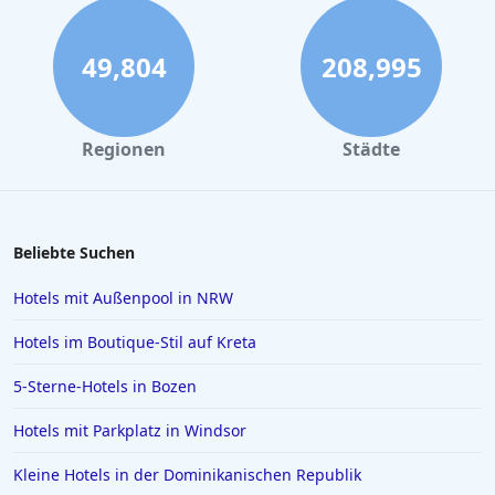
Hotels in Braunschweig
Hotels im Moseltal
49,804
208,995
Hotels in Playa de Palma
Hotels auf Sardinien
Regionen
Städte
Hotels in Straßburg
Hotels in Scharbeutz
Hotels in Österreich
Beliebte Suchen
Hotels in Haldensee
Hotels mit Außenpool in NRW
Hotels in Kroatien
Hotels im Boutique-Stil auf Kreta
Hotels in Usedom Town
5-Sterne-Hotels in Bozen
Hotels in Mainz
Hotels mit Parkplatz in Windsor
Hotels in Zürich
Hotels in Verona
Kleine Hotels in der Dominikanischen Republik