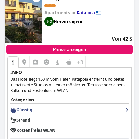
Apartments in
Katápola
Hervorragend
9,2
Von 42 $
Preise anzeigen
$
+3
INFO
Das Hotel liegt 150 m vom Hafen Katapola entfernt und bietet
klimatisierte Studios mit einer möblierten Terrasse oder einem
Balkon und kostenlosem WLAN.
Kategorien
Günstig
Strand
Kostenfreies WLAN