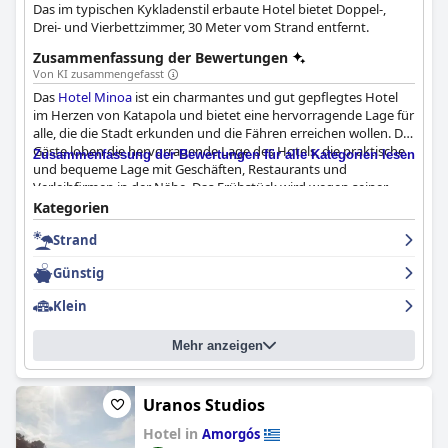
Das im typischen Kykladenstil erbaute Hotel bietet Doppel-,
Drei- und Vierbettzimmer, 30 Meter vom Strand entfernt.
Zusammenfassung der Bewertungen
Von KI zusammengefasst
Das
Hotel Minoa
ist ein charmantes und gut gepflegtes Hotel
im Herzen von Katapola und bietet eine hervorragende Lage für
alle, die die Stadt erkunden und die Fähren erreichen wollen. Die
Gäste loben die hervorragende Lage des Hotels, die praktische
Zusammenfassung der Bewertungen für alle Kategorien lesen
und bequeme Lage mit Geschäften, Restaurants und
Verleihfirmen in der Nähe. Das Frühstück wird wegen seiner
Qualität und Vielfalt hoch gelobt, und die Gäste haben die
Kategorien
Möglichkeit, es auf der Terrasse mit Blick aufs Meer zu genießen.
Strand
Die Zimmer sind geräumig, sauber und traditionell im
kykladischen Stil eingerichtet, einige bieten Balkone mit Blick auf
Günstig
das Meer und den Hafen. Die Sauberkeit des Hotels ist
"tadellos", und der tägliche Zimmerservice sorgt dafür, dass die
Klein
Zimmer makellos sind. Die Mitarbeiter, einschließlich der
Eigentümer Stamatis und Ioanna, sind hervorragende
Mehr anzeigen
Gastgeber, die sich mehr als nur Mühe geben, damit sich die
Gäste während ihres Aufenthalts wohl fühlen. Alles in allem ist
das
Hotel Minoa
die perfekte Wahl für alle, die einen
gemütlichen, einladenden Aufenthalt auf der schönen Insel
Uranos Studios
Amorgos suchen.
Hotel in
Amorgós