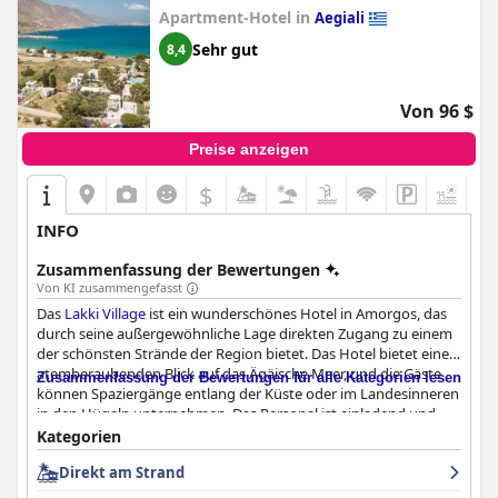
Apartment-Hotel in
Aegiali
Sehr gut
8,4
Von 96 $
Preise anzeigen
$
+6
INFO
Zusammenfassung der Bewertungen
Von KI zusammengefasst
Das
Lakki Village
ist ein wunderschönes Hotel in Amorgos, das
durch seine außergewöhnliche Lage direkten Zugang zu einem
der schönsten Strände der Region bietet. Das Hotel bietet einen
atemberaubenden Blick auf das Ägäische Meer, und die Gäste
Zusammenfassung der Bewertungen für alle Kategorien lesen
können Spaziergänge entlang der Küste oder im Landesinneren
in den Hügeln unternehmen. Das Personal ist einladend und
freundlich, und die Atmosphäre ist ruhig und beschaulich. Das
Kategorien
Frühstücksbuffet bietet eine große Auswahl an typisch
Direkt am Strand
griechischen, hausgemachten Produkten und frisch
zubereiteten Speisen. Viele Gäste loben die hohe Qualität und