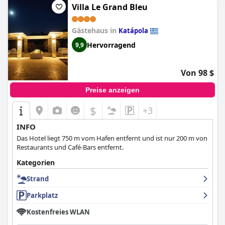
Villa Le Grand Bleu
Gästehaus in
Katápola
Hervorragend
9,9
Von 98 $
Preise anzeigen
$
+3
INFO
Das Hotel liegt 750 m vom Hafen entfernt und ist nur 200 m von
Restaurants und Café-Bars entfernt.
Kategorien
Strand
Parkplatz
Kostenfreies WLAN