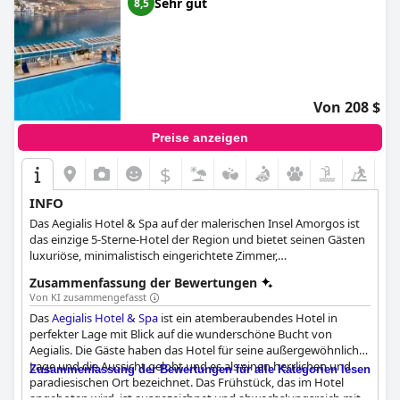
Sehr gut
8,5
Von 208 $
Preise anzeigen
$
INFO
Das Aegialis Hotel & Spa auf der malerischen Insel Amorgos ist
das einzige 5-Sterne-Hotel der Region und bietet seinen Gästen
luxuriöse, minimalistisch eingerichtete Zimmer,
außergewöhnlichen Service und eine Vielzahl von Unterkünften
Zusammenfassung der Bewertungen
für Paare, Familien und verschiedene Vorlieben. Das Hotel bietet
Von KI zusammengefasst
einen atemberaubenden Blick auf das Ägäische Meer und den
Das
Aegialis Hotel & Spa
ist ein atemberaubendes Hotel in
Strand von Aegiali sowie eine einzigartige amorgische
perfekter Lage mit Blick auf die wunderschöne Bucht von
Gastfreundschaft und eine Reihe von Urlaubspaketen, darunter
Aegialis. Die Gäste haben das Hotel für seine außergewöhnliche
Wandertouren, Wellnessaufenthalte und Hochzeitsplanung.
Lage und die Aussicht gelobt und es als einen herrlichen und
Darüber hinaus verfügt das Hotel über das Lalon Idor Spa, das
Zusammenfassung der Bewertungen für alle Kategorien lesen
paradiesischen Ort bezeichnet. Das Frühstück, das im Hotel
größte Thalassotherapiezentrum der Kykladen, in dem sich die
angeboten wird, ist ausgezeichnet und abwechslungsreich mit