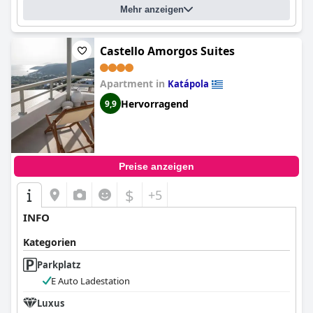
Mehr anzeigen
Castello Amorgos Suites
Apartment in
Katápola
Hervorragend
9,9
Preise anzeigen
$
+5
INFO
Kategorien
Parkplatz
E Auto Ladestation
Luxus