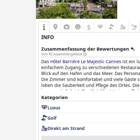
$
INFO
Zusammenfassung der Bewertungen
Von KI zusammengefasst
Das
Hôtel Barrière Le Majestic Cannes
ist ein 
einfachem Zugang zu verschiedenen Restauran
Blick auf den Hafen und das Meer. Das Persona
Die Zimmer sind komfortabel und viele Gäste 
loben die Sauberkeit und Pflege des Ortes. Di
immer möglich ist. Das Hotel bietet ein großz
Während einige Gäste negative Erfahrungen 
Kategorien
freundlicher und hilfsbereiter Service gelobt.
Luxus
Luxuskategorie gerecht wird und eine gute Wah
Golf
Direkt am Strand