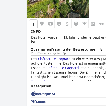
$
INFO
Das Hotel wurde im 13. Jahrhundert erbaut und
ist.
Zusammenfassung der Bewertungen
Von KI zusammengefasst
Das
Château Le Cagnard
ist ein verstecktes J
auf die Küstenlinie. Das Hotel ist in einem mi
Essen im
Château Le Cagnard
ist ein Erlebnis
fantastischen Essenserlebnis. Die Zimmer sin
Highlight ist. Das Hotel ist ein wunderschöner
Cagnard
ist ein wunderschönes und luxuriöses H
einen romantischen Ausflug. Das Personal ist 
Kategorien
einen angenehmen Aufenthalt zu gewährleiste
Boutique-Stil
und die Auswahl verbessert werden könnten. 
suchen.
Luxus