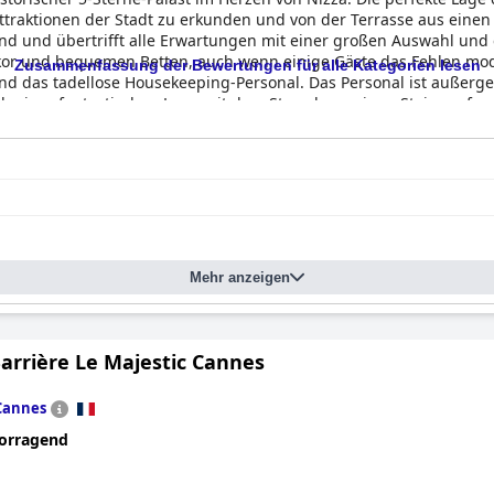
ttraktionen der Stadt zu erkunden und von der Terrasse aus eine
end und übertrifft alle Erwartungen mit einer großen Auswahl und
kor und bequemen Betten, auch wenn einige Gäste das Fehlen mod
Zusammenfassung der Bewertungen für alle Kategorien lesen
d das tadellose Housekeeping-Personal. Das Personal ist außerge
ich einer fantastischen Lage mit dem Strand nur einen Steinwurf e
n Stück Geschichte, ein majestätischer, 400 Jahre alter Palast mit 
otels sind in allen Bereichen spürbar und machen es zu einem un
Mehr anzeigen
arrière Le Majestic Cannes
Cannes
orragend