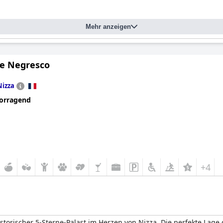
Mehr anzeigen
Le Negresco
Nizza
orragend
+4
istorischer 5-Sterne-Palast im Herzen von Nizza. Die perfekte Lag