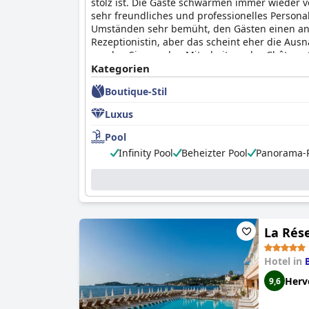
stolz ist. Die Gäste schwärmen immer wieder v
sehr freundliches und professionelles Persona
Umständen sehr bemüht, den Gästen einen ang
Rezeptionistin, aber das scheint eher die Aus
werden Sie von den Mitarbeitern des Château Sa
Kategorien
Boutique-Stil
Luxus
Pool
Infinity Pool
Beheizter Pool
Panorama-
La Rés
Hotel in
Herv
9,6