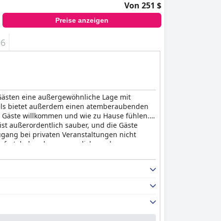
Von 251 $
Preise anzeigen
+6
 Gästen eine außergewöhnliche Lage mit
tels bietet außerdem einen atemberaubenden
ie Gäste willkommen und wie zu Hause fühlen.
st außerordentlich sauber, und die Gäste
ugang bei privaten Veranstaltungen nicht
komfortabel und unvergesslich machen.
den meisten Bewertungen ein durchweg
nliches 5-Sterne-Hotel, das seiner