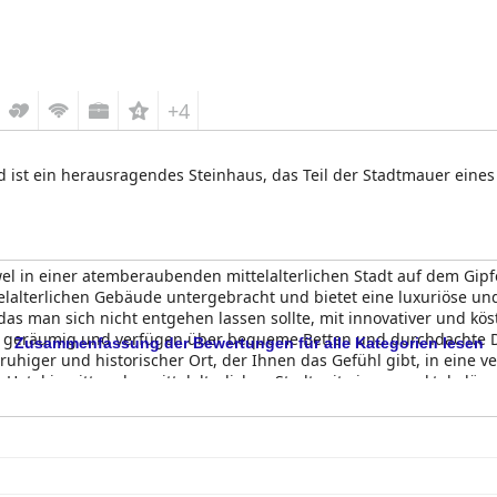
+4
 ist ein herausragendes Steinhaus, das Teil der Stadtmauer eines 
uwel in einer atemberaubenden mittelalterlichen Stadt auf dem Gi
ttelalterlichen Gebäude untergebracht und bietet eine luxuriöse u
, das man sich nicht entgehen lassen sollte, mit innovativer und k
d geräumig und verfügen über bequeme Betten und durchdachte Det
Zusammenfassung der Bewertungen für alle Kategorien lesen
, ruhiger und historischer Ort, der Ihnen das Gefühl gibt, in eine
otel inmitten der mittelalterlichen Stadt mit einem spektakulären 
fantastisch, hilfsbereit und einladend, gibt Empfehlungen und Ra
n. Das Frühstück im
Château Le Cagnard
ist nach allgemeiner Mei
Insgesamt ist das
Château Le Cagnard
ein ideales Ziel für Paare, 