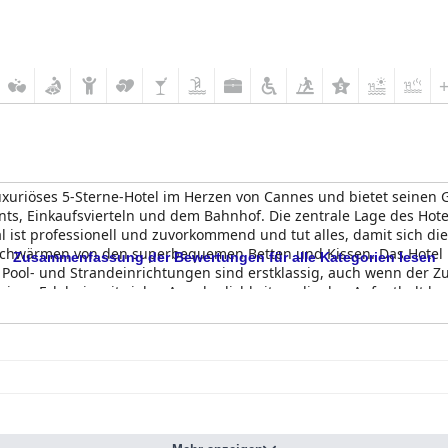
luxuriöses 5-Sterne-Hotel im Herzen von Cannes und bietet seinen
ts, Einkaufsvierteln und dem Bahnhof. Die zentrale Lage des Ho
l ist professionell und zuvorkommend und tut alles, damit sich d
schwärmen von den superbequemen Betten und Kissen. Das Hotel i
Zusammenfassung der Bewertungen für alle Kategorien lesen
e Pool- und Strandeinrichtungen sind erstklassig, auch wenn der Z
ügiges Erlebnis mit vielen Annehmlichkeiten, die den Aufenthalt 
mit dem Frühstück und dem Spa-Service gemacht haben, wird in 
 Insgesamt ist das
Hôtel Barrière Le Majestic Cannes
ein außergewöh
l für Ihren Aufenthalt in Cannes ist.