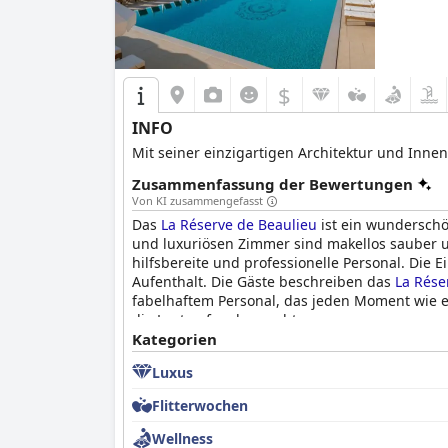
$
INFO
Mit seiner einzigartigen Architektur und Inne
Zusammenfassung der Bewertungen
Von KI zusammengefasst
Das
La Réserve de Beaulieu
ist ein wunderschö
und luxuriösen Zimmer sind makellos sauber
hilfsbereite und professionelle Personal. Die
Aufenthalt. Die Gäste beschreiben das
La Rése
fabelhaftem Personal, das jeden Moment wie ei
die Lust auf mehr macht.
Kategorien
Luxus
Flitterwochen
Wellness