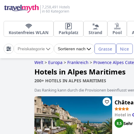
7,258,491 Hotels
in 60 Kategorien
Kostenfreies WLAN
Parkplatz
Strand
Pool
Grasse
Nice
Preiskategorie
Sortieren nach
Welt
>
Europa
>
Frankreich
>
Provence Alpes Cote
Hotels in Alpes Maritimes
200+ HOTELS IN ALPES MARITIMES
Das Ranking kann durch die Provisionen beeinflusst werd
Châtea
Hotel in
Sehr
8,5