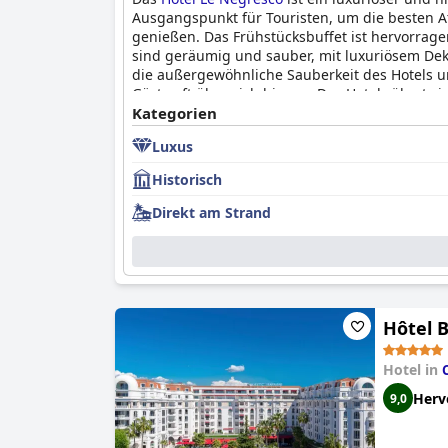
Ausgangspunkt für Touristen, um die besten A
genießen. Das Frühstücksbuffet ist hervorrag
sind geräumig und sauber, mit luxuriösem De
die außergewöhnliche Sauberkeit des Hotels un
Gäste oft über sich hinaus. Das Hotel rühmt s
Le Negresco
Kategorien
ist nicht nur ein Hotel, sondern ei
Elementen. Der Luxus und die Raffinesse des H
Luxus
Historisch
Direkt am Strand
Hôtel B
Hotel in
Herv
9,0