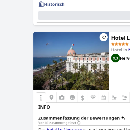
Historisch
Hotel 
Hotel in
Herv
9,3
$
INFO
Zusammenfassung der Bewertungen
Von KI zusammengefasst
Das
Hotel Le Negresco
ist ein luxuriöser und h