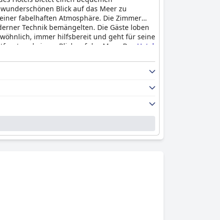
n wunderschönen Blick auf das Meer zu
 einer fabelhaften Atmosphäre. Die Zimmer
erner Technik bemängelten. Die Gäste loben
wöhnlich, immer hilfsbereit und geht für seine
ntfernt und einem Blick auf das Meer. Das
Hotel
einzigartigen historischen und künstlerischen
vergesslichen Erlebnis.