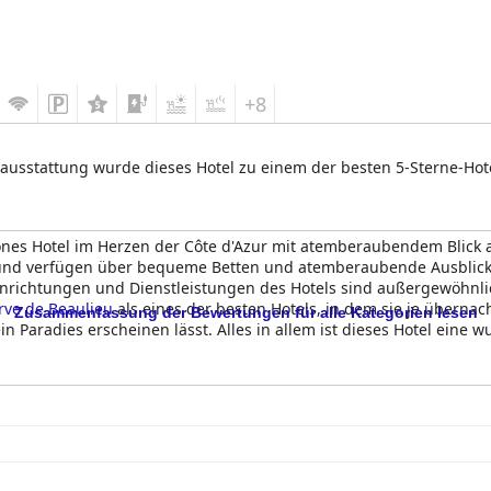
+8
nausstattung wurde dieses Hotel zu einem der besten 5-Sterne-Hot
nes Hotel im Herzen der Côte d'Azur mit atemberaubendem Blick 
 und verfügen über bequeme Betten und atemberaubende Ausblick
 Einrichtungen und Dienstleistungen des Hotels sind außergewöhnl
rve de Beaulieu
als eines der besten Hotels, in dem sie je überna
Zusammenfassung der Bewertungen für alle Kategorien lesen
n Paradies erscheinen lässt. Alles in allem ist dieses Hotel eine