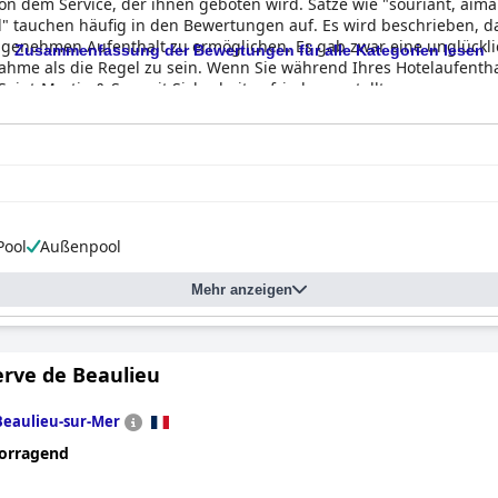
on dem Service, der ihnen geboten wird. Sätze wie "souriant, aimab
l" tauchen häufig in den Bewertungen auf. Es wird beschrieben, da
enehmen Aufenthalt zu ermöglichen. Es gab zwar eine unglücklic
Zusammenfassung der Bewertungen für alle Kategorien lesen
nahme als die Regel zu sein. Wenn Sie während Ihres Hotelaufent
int-Martin & Spa mit Sicherheit zufrieden gestellt.
Pool
Außenpool
Mehr anzeigen
erve de Beaulieu
Beaulieu-sur-Mer
orragend