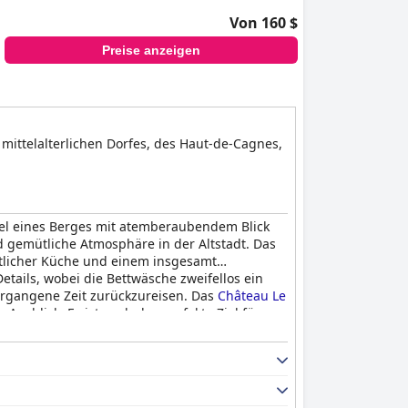
Von 160 $
Preise anzeigen
mittelalterlichen Dorfes, des Haut-de-Cagnes,
pfel eines Berges mit atemberaubendem Blick
nd gemütliche Atmosphäre in der Altstadt. Das
östlicher Küche und einem insgesamt
ails, wobei die Bettwäsche zweifellos ein
 vergangene Zeit zurückzureisen. Das
Château Le
Ausblick. Es ist auch das perfekte Ziel für
tschläge und geht weit darüber hinaus, um
nung zufriedenstellend, auch wenn die Preise
die einen ruhigen und romantischen Aufenthalt