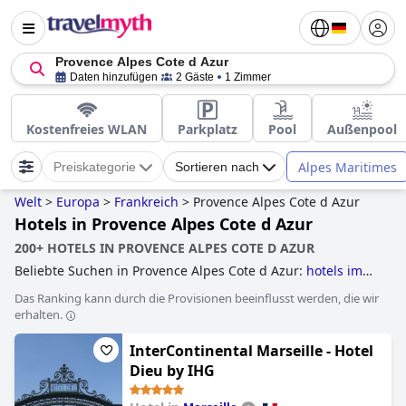
Provence Alpes Cote d Azur
Daten hinzufügen
2 Gäste
1 Zimmer
Kostenfreies WLAN
Parkplatz
Pool
Außenpool
Alpes Maritimes
Preiskategorie
Sortieren nach
Welt
>
Europa
>
Frankreich
>
Provence Alpes Cote d Azur
Hotels in Provence Alpes Cote d Azur
200+ HOTELS IN PROVENCE ALPES COTE D AZUR
Beliebte Suchen in Provence Alpes Cote d Azur:
hotels im
boutique-stil
,
hotels direkt am strand
,
luxushotels
and
Das Ranking kann durch die Provisionen beeinflusst werden, die wir
familienhotels
.
erhalten.
InterContinental Marseille - Hotel
Dieu by IHG