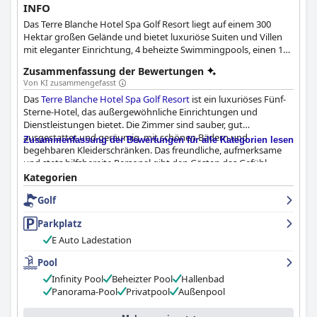
INFO
Das Terre Blanche Hotel Spa Golf Resort liegt auf einem 300
Hektar großen Gelände und bietet luxuriöse Suiten und Villen
mit eleganter Einrichtung, 4 beheizte Swimmingpools, einen 18-
Loch-Golfplatz, ein entspannendes Spa und einen modernen
Zusammenfassung der Bewertungen
Fitnessbereich sowie verschiedene Annehmlichkeiten und
Von KI zusammengefasst
Aktivitäten für Familien. Mit seiner umweltfreundlichen
Das
Terre Blanche Hotel Spa Golf Resort
ist ein luxuriöses Fünf-
Philosophie will dieses 5-Sterne-Hotel ein wahres Refugium der
Sterne-Hotel, das außergewöhnliche Einrichtungen und
Entspannung für alle Gäste sein, die während ihres Aufenthalts
Dienstleistungen bietet. Die Zimmer sind sauber, gut
in die Natur eintauchen möchten.
ausgestattet und geräumig, mit schönen Bädern und
Zusammenfassung der Bewertungen für alle Kategorien lesen
begehbaren Kleiderschränken. Das freundliche, aufmerksame
und stets hilfsbereite Personal gibt den Gästen das Gefühl,
willkommen und gut aufgehoben zu sein. Der Poolbereich ist
Kategorien
mit zwei riesigen beheizten Pools und allen notwendigen
Golf
Annehmlichkeiten zum Entspannen hervorragend. Für Familien
mit Kindern ist das Hotel mit seinem Kinderclub und den
Parkplatz
kindgerechten Einrichtungen sehr zu empfehlen. Alles in allem
ist das
Terre Blanche Hotel Spa Golf Resort
die beste Premium-
E Auto Ladestation
Erfahrung, die einige Gäste je gemacht haben, und damit das
Pool
perfekte Ziel für ein herrlich entspanntes Wochenende, einen
romantischen Ausflug oder einen unterhaltsamen
Infinity Pool
Beheizter Pool
Hallenbad
Familienurlaub.
Panorama-Pool
Privatpool
Außenpool