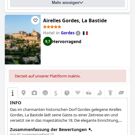
Mehr anzeigen
Terrassen und Whirlpools. Das Hotel verfügt über zwei Pools,
darunter ein Infinity-Pool, und einen direkten Zugang zum
Meer. Die Gäste loben die Sauberkeit und Pflege des Hotels, das
sie als eine Oase der Ruhe beschreiben. Alles in allem ist
Airelles Gordes, La Bastide
La Villa
Mauresque
ein wunderschönes und historisches Hotel, das
außergewöhnliche Dienstleistungen und Annehmlichkeiten
Hotel in
Gordes
bietet, die den Gästen einen unvergesslichen Aufenthalt
Hervorragend
9,7
bescheren.
Derzeit auf unserer Plattform inaktiv.
$
INFO
Das im charmanten historischen Dorf Gordes gelegene Airelles
Gordes, La Bastide lädt seine Gäste zu einer Zeitreise ein und
versetzt sie in das majestätische 18. Die elegante Einrichtung,
die antiken Möbel und Kunstwerke, der Außenpool und die
Zusammenfassung der Bewertungen
zahlreichen Aktivitäten für Kinder und Familien machen den
Von KI zusammengefasst