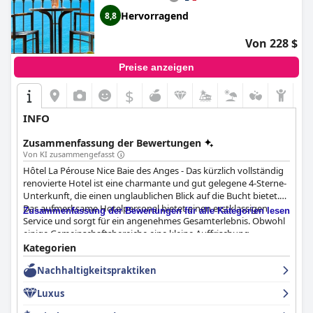
Hervorragend
8,8
Von 228 $
Preise anzeigen
$
INFO
Zusammenfassung der Bewertungen
Von KI zusammengefasst
Hôtel La Pérouse Nice Baie des Anges - Das kürzlich vollständig
renovierte Hotel ist eine charmante und gut gelegene 4-Sterne-
Unterkunft, die einen unglaublichen Blick auf die Bucht bietet.
Das aufmerksame Hotelpersonal bietet einen erstklassigen
Zusammenfassung der Bewertungen für alle Kategorien lesen
Service und sorgt für ein angenehmes Gesamterlebnis. Obwohl
einige Gemeinschaftsbereiche eine kleine Auffrischung
vertragen könnten, empfehlen die Gäste dieses Hotel wegen
Kategorien
seiner zauberhaften Lage und der ruhigen Zimmer sehr. Einige
Nachhaltigkeitspraktiken
Gäste waren jedoch der Meinung, dass der Poolbereich und die
Speisekarte des Restaurants nicht ganz der 4-Sterne-
Luxus
Klassifizierung entsprachen, und einige Gäste hätten sich mehr
Annehmlichkeiten in ihrem Zimmer gewünscht. Trotz dieser