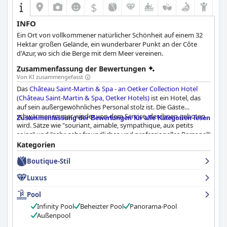
$
INFO
Ein Ort von vollkommener natürlicher Schönheit auf einem 32
Hektar großen Gelände, ein wunderbarer Punkt an der Côte
d'Azur, wo sich die Berge mit dem Meer vereinen.
Zusammenfassung der Bewertungen
Von KI zusammengefasst
Das
Château Saint-Martin & Spa - an Oetker Collection Hotel
(Château Saint-Martin & Spa, Oetker Hotels)
ist ein Hotel, das
auf sein außergewöhnliches Personal stolz ist. Die Gäste
schwärmen immer wieder von dem Service, der ihnen geboten
Zusammenfassung der Bewertungen für alle Kategorien lesen
wird. Sätze wie "souriant, aimable, sympathique, aux petits
soins" und "sehr, sehr freundliches und professionelles Personal"
tauchen häufig in den Bewertungen auf. Es wird beschrieben,
Kategorien
dass sich das Personal selbst unter schwierigen Umständen
Boutique-Stil
sehr bemüht, den Gästen einen angenehmen Aufenthalt zu
ermöglichen. Es gab zwar eine unglückliche Erfahrung mit einer
Luxus
unhöflichen Rezeptionistin, aber das scheint eher die Ausnahme
als die Regel zu sein. Wenn Sie während Ihres Hotelaufenthalts
Pool
wie ein König behandelt werden möchten, werden Sie von den
Infinity Pool
Beheizter Pool
Panorama-Pool
Mitarbeitern des Château Saint-Martin & Spa mit Sicherheit
Außenpool
zufrieden gestellt.