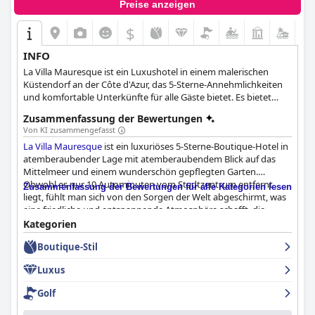
Preise anzeigen
$
INFO
La Villa Mauresque ist ein Luxushotel in einem malerischen
Küstendorf an der Côte d'Azur, das 5-Sterne-Annehmlichkeiten
und komfortable Unterkünfte für alle Gäste bietet. Es bietet
elegant eingerichtete und luxuriöse Zimmer, ein Restaurant mit
Zusammenfassung der Bewertungen
köstlichen Gerichten und herrlichem Meerblick, einen Außen-
Von KI zusammengefasst
Whirlpool und Pools sowie eine Atmosphäre der Ruhe und
La Villa Mauresque
ist ein luxuriöses 5-Sterne-Boutique-Hotel in
absoluten Entspannung.
atemberaubender Lage mit atemberaubendem Blick auf das
Mittelmeer und einem wunderschön gepflegten Garten.
Obwohl es nur 10 Autominuten vom Stadtzentrum entfernt
Zusammenfassung der Bewertungen für alle Kategorien lesen
liegt, fühlt man sich von den Sorgen der Welt abgeschirmt, was
eine friedliche und entspannende Atmosphäre schafft, die
perfekt für einen romantischen Ausflug ist. Das Hotel verfügt
Kategorien
über ein außergewöhnliches Personal, das professionell,
Boutique-Stil
hilfsbereit und freundlich ist. Das Restaurant wird von den
Gästen für seine hervorragende Küche und die umfangreiche
Luxus
Weinauswahl zu den Mahlzeiten hoch gelobt. Auch das
Frühstück ist für viele Gäste ein Highlight mit einer großen
Golf
Auswahl an Optionen. Die Zimmer sind wunderschön
eingerichtet, geräumig und luxuriös und verfügen über private