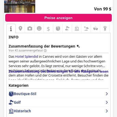
Von 99 $
Preise anzeigen
$
INFO
Zusammenfassung der Bewertungen
Von KI zusammengefasst
Das
Hotel Splendid
in Cannes wird von den Gästen vor allem
wegen seiner außergewöhnlichen Lage und des hochwertigen
Services sehr gelobt. Es liegt zentral, nur wenige Schritte von
wichtigen Sehenswürdigkeiten wie dem Palais des Festivals,
Zusammenfassung der Bewertungen für alle Kategorien lesen
dem alten Hafen und der Croisette entfernt. Besucher finden die
Lage ideal für Besichtigungen, Einkäufe, Restaurants und den
Genuss malerischer Meerblicke. Die Nähe zu Stränden,
Kategorien
Luxusgeschäften und kulturellen Stätten trägt zu seinem
Boutique-Stil
Charme bei.
Golf
Das Frühstück im Hotel wird häufig als herausragendes Erlebnis
hervorgehoben. Die Gäste schwärmen von der Vielfalt, Frische
Historisch
und Qualität der Angebote, wobei die Möglichkeit, auf der