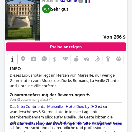
Hotel in
Marseille
Sehr gut
8,7
Von 266 $
Preise anzeigen
$
INFO
Dieses Luxushotel liegt im Herzen von Marseille, nur wenige
Gehminuten vom Musee des Docks Romains, La Vieille Charite
und Hotel de Ville entfernt.
Zusammenfassung der Bewertungen
Von KI zusammengefasst
Das
InterContinental Marseille - Hotel Dieu by IHG
ist ein
wunderschönes 5-Sterne-Hotel in idealer Lage mit
atemberaubendem Blick auf Marseille. Die Gäste lobten die
außergewöhnliche Lage des Hotels, die luxuriösen Zimmer mit
Zusammenfassung der Bewertungen für alle Kategorien lesen
schöner Aussicht und das freundliche und professionelle