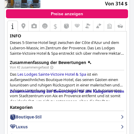
Von 314 $
Preise anzeigen
$
INFO
Dieses 5-Sterne-Hotel liegt zwischen der Côte d'Azur und dem
Luberon-Massiv, im Zentrum der Provence. Das Les Lodges
Sainte-Victoire Hotel & Spa erstreckt sich über mehrere Hektar
und bietet 35 luxuriöse Zimmer und Suiten, 4 private Villen, ein
Zusammenfassung der Bewertungen
luxuriöses Spa, ein Gourmet-Restaurant und eine ruhige
Von KI zusammengefasst
Umgebung inmitten der Natur, die allen Gästen die dringend
Das
Les Lodges Sainte-Victoire Hotel & Spa
ist ein
benötigte Erholung bietet.
außergewöhnliches Boutique-Hotel, das seinen Gästen einen
luxuriösen und ruhigen Rückzugsort in einer malerischen und
ruhigen Umgebung bietet. Das Hotel liegt nur 15 Autominuten
Zusammenfassung der Bewertungen für alle Kategorien lesen
vom Stadtzentrum von Aix en Provence entfernt und ist somit
der ideale Ort, um sich zu entspannen, ohne die Stadt zu
verlassen. Die Gäste schätzen den außergewöhnlichen
Kategorien
Kundenservice, insbesondere die Ratschläge und Empfehlungen
Boutique-Stil
des Concierge. Das Frühstück, das im Atelier des Lodges oder in
der Halle serviert wird, ist bei den Gästen wegen seiner
Luxus
reichhaltigen Auswahl, großen Vielfalt und hervorragenden
Qualität sehr beliebt. Das Restaurant des Hotels, St. Esteve, ist