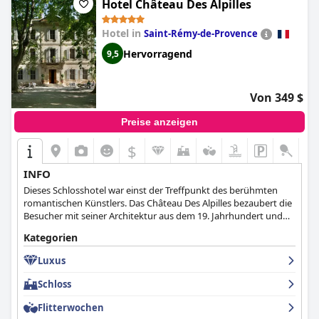
Palast mit einzigartigen historischen und künstlerischen
Hotel Château Des Alpilles
Elementen. Der Luxus und die Raffinesse des Hotels sind in allen
Bereichen spürbar und machen es zu einem unvergesslichen
Hotel in
Saint-Rémy-de-Provence
Erlebnis.
Hervorragend
9,5
Von 349 $
Preise anzeigen
$
INFO
Dieses Schlosshotel war einst der Treffpunkt des berühmten
romantischen Künstlers. Das Château Des Alpilles bezaubert die
Besucher mit seiner Architektur aus dem 19. Jahrhundert und
den luxuriösen und antiken Möbeln aus demselben
Kategorien
Jahrhundert. Es vereint mehrere Gebäude und einen
weitläufigen Park.
Luxus
Schloss
Flitterwochen