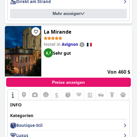
Direkt am Strand
kleinen Nachteile ist das Hôtel La Pérouse Nice Baie des Anges -
Kürzlich vollständig renoviert - immer noch eine gute Wahl für
Mehr anzeigen
einen Aufenthalt in Nizza.
La Mirande
Hotel in
Avignon
Sehr gut
8,7
Von 460 $
Preise anzeigen
$
INFO
Kategorien
Boutique-Stil
Luxus