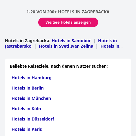
1-20 VON 200+ HOTELS IN ZAGREBACKA
Weitere Hotels anzeigen
Hotels in Zagrebacka
:
Hotels in Samobor
|
Hotels in
Jastrebarsko
|
Hotels in Sveti Ivan Zelina
|
Hotels in
Zapresic
|
Hotels in Sveta Nedelja
|
Hotels in
umberak
|
Hotels in Dugo Selo
|
Hotels in
Pisarovina
|
Hotels in Vrbovec
|
Hotels in Puca
|
Hotels
Beliebte Reiseziele, nach denen Nutzer suchen:
in Kloštar Ivanić
|
Hotels in Krašić
|
Hotels in
Brckovljani
|
Hotels in Bedenica
|
Hotels in
Hotels in Hamburg
Gradec
|
Hotels in Ivanić-Grad
|
Hotels in
Jakovlje
|
Hotels in Klinča Sela
|
Hotels in Kri
|
Hotels in
Hotels in Berlin
Luka
|
Hotels in Brdovec
Hotels in München
Hotels in Köln
Hotels in Düsseldorf
Hotels in Paris