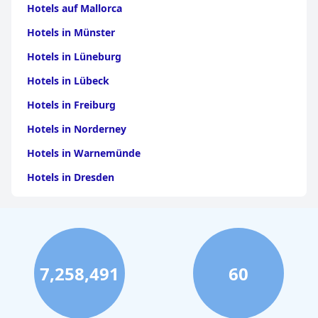
Hotels auf Mallorca
Hotels in Münster
Hotels in Lüneburg
Hotels in Lübeck
Hotels in Freiburg
Hotels in Norderney
Hotels in Warnemünde
Hotels in Dresden
Hotels am Bodensee
Hotels in Stuttgart
Hotels in Leipzig
7,258,491
60
Hotels in Bamberg
Hotels in Nürnberg