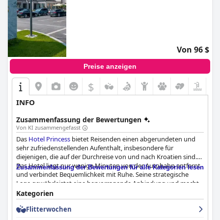
Von 96 $
Preise anzeigen
$
INFO
Zusammenfassung der Bewertungen
Von KI zusammengefasst
Das
Hotel Princess
bietet Reisenden einen abgerundeten und
sehr zufriedenstellenden Aufenthalt, insbesondere für
diejenigen, die auf der Durchreise von und nach Kroatien sind.
Das Hotel liegt nur wenige Minuten von der Autobahn entfernt
Zusammenfassung der Bewertungen für alle Kategorien lesen
und verbindet Bequemlichkeit mit Ruhe. Seine strategische
Lage gewährleistet eine hervorragende Anbindung und macht
es zu einem idealen Zwischenstopp für Reisende an die
Kategorien
Adriaküste. Trotz der Nähe zu Hauptverkehrsstraßen bietet das
Flitterwochen
Hotel eine ruhige und grüne Umgebung, die perfekt für eine
erholsame Nacht ist. Ausreichende Parkmöglichkeiten,