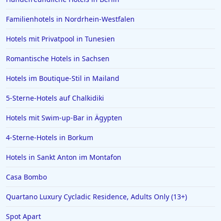
Hotels in Borkum
Familienhotels in Nordrhein-Westfalen
Hotels in Quedlinburg
Hotels mit Privatpool in Tunesien
Hotels in der Sächsischen Schweiz
Romantische Hotels in Sachsen
Hotels in Speyer
Hotels im Boutique-Stil in Mailand
Hotels in Bregenz
5-Sterne-Hotels auf Chalkidiki
Hotels in Paguera
Hotels in Achen See
Hotels mit Swim-up-Bar in Ägypten
Hotels in Marburg Biedenkopf
4-Sterne-Hotels in Borkum
Hotels in Punta Cana
Hotels in Sankt Anton im Montafon
Hotels in Burg
Casa Bombo
Hotels in Ischgl
Quartano Luxury Cycladic Residence, Adults Only (13+)
Hotels in Cochem
Spot Apart
Hotels in Karibische Inseln