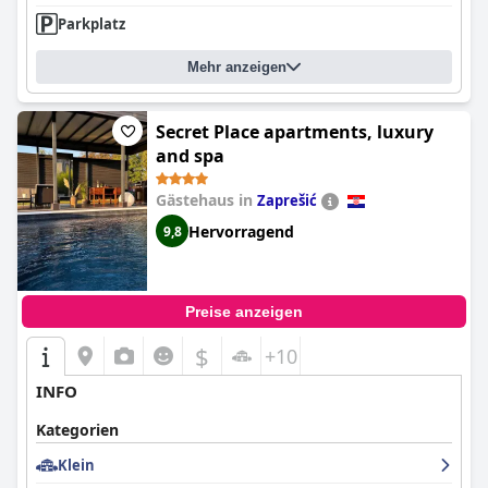
Parkplatz
Mehr anzeigen
Secret Place apartments, luxury
and spa
Gästehaus in
Zaprešić
Hervorragend
9,8
Preise anzeigen
$
+10
INFO
Kategorien
Klein