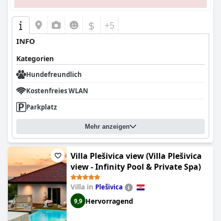
$
+5
INFO
Kategorien
Hundefreundlich
Kostenfreies WLAN
Parkplatz
Mehr anzeigen
Villa Plešivica view (Villa Plešivica
view - Infinity Pool & Private Spa)
Villa in
Plešivica
Hervorragend
9,9