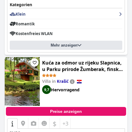
Kategorien
Klein
Romantik
Kostenfreies WLAN
Mehr anzeigen
Kuća za odmor uz rijeku Slapnica,
u Parku prirode Žumberak, finska
sauna i jacuzzi
Villa in
Krašić
Hervorragend
9,7
Preise anzeigen
$
+3