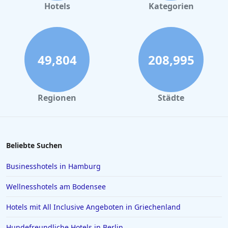
Hotels in Büsum
Hotels
Kategorien
Hotels in List auf Sylt
Hotels in London
Hotels in Heidelberg
49,804
208,995
Hotels in Timmendorfer Strand
Hotels im Harz
Regionen
Städte
Hotels in Flensburg
Hotels in Kassel
Hotels in Barcelona
Beliebte Suchen
Hotels in Palma de Mallorca
Businesshotels in Hamburg
Hotels in Mailand
Wellnesshotels am Bodensee
Hotels auf Gran Canaria
Hotels mit All Inclusive Angeboten in Griechenland
Hotels in Zell am See
Hundefreundliche Hotels in Berlin
Hotels in Würzburg