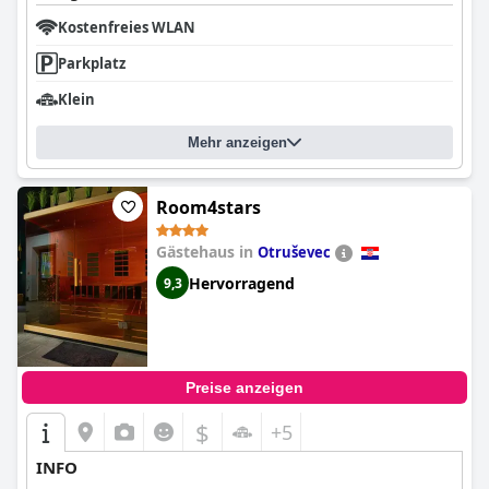
Kostenfreies WLAN
Parkplatz
Klein
Mehr anzeigen
Room4stars
Gästehaus in
Otruševec
Hervorragend
9,3
Preise anzeigen
$
+5
INFO