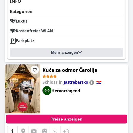
INFO
Kategorien
Luxus
Kostenfreies WLAN
Parkplatz
Mehr anzeigen
Kuća za odmor Čarolija
Schloss in
Jastrebarsko
Hervorragend
9,9
Preise anzeigen
$
+3