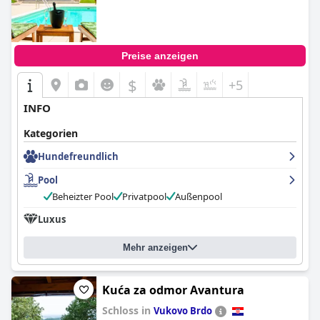
Preise anzeigen
$
+5
INFO
Kategorien
Hundefreundlich
Pool
Beheizter Pool
Privatpool
Außenpool
Luxus
Mehr anzeigen
Kuća za odmor Avantura
Schloss in
Vukovo Brdo