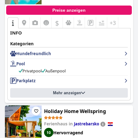
Preise anzeigen
$
+3
INFO
Kategorien
Hundefreundlich
Pool
Privatpool
Außenpool
Parkplatz
Mehr anzeigen
Holiday Home Wellspring
Ferienhaus in
Jastrebarsko
Hervorragend
10