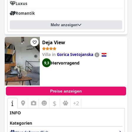
Luxus
Romantik
Mehr anzeigen
Deja View
Villa in
Gorica Svetojanska
Hervorragend
9,3
Preise anzeigen
$
+2
INFO
Kategorien