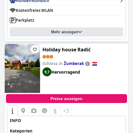
Hundefreundlich
Kostenfreies WLAN
Parkplatz
Mehr anzeigen
Holiday house Radić
Schloss in
Žumberak
Hervorragend
9,7
Preise anzeigen
$
+3
INFO
Kategorien