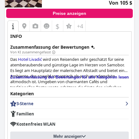
Von 105 $
Preise anzeigen
$
+4
INFO
Zusammenfassung der Bewertungen
Von KI zusammengefasst
Das
Hotel Livadić
wird von Reisenden sehr geschätzt für seine
atemberaubende und günstige Lage im Herzen von Samobor.
Es liegt am Hauptplatz der malerischen Altstadt und bietet ein
Ambiente, das sowohl romantisch als auch wunderschön
Zusammenfassung der Bewertungen für alle Kategorien lesen
altmodisch ist. Umgeben von charmanten Cafés und
traditionellen Restaurants, schätzen die Gäste den einfachen
Zugang zu nahegelegenen Sehenswürdigkeiten und die
Kategorien
reichlichen Parkmöglichkeiten. Das historische Gebäude verleiht
3-Sterne
dem Hotel Charakter, und die Zimmer werden als groß, sauber
und voller Charme beschrieben. Das freundliche und einladende
Familien
Personal verstärkt zusätzlich die Attraktivität dieser zentralen
und reizvollen Lage.
Kostenfreies WLAN
Das Frühstückserlebnis im
Hotel Livadić
erhält im Allgemeinen
Mehr anzeigen
positives Feedback. Die Gäste genießen das Frühstück in einer