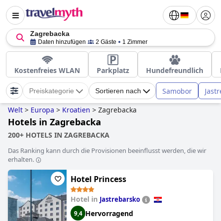
Zagrebacka
Daten hinzufügen
2 Gäste
1 Zimmer
Kostenfreies WLAN
Parkplatz
Hundefreundlich
Samobor
Jast
Preiskategorie
Sortieren nach
Welt
>
Europa
>
Kroatien
>
Zagrebacka
Hotels in Zagrebacka
200+ HOTELS IN ZAGREBACKA
Das Ranking kann durch die Provisionen beeinflusst werden, die wir
erhalten.
Hotel Princess
Hotel in
Jastrebarsko
Hervorragend
9,4