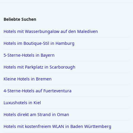
Hotels in Heiligenhafen
Hotels in Lazise
Beliebte Suchen
Hotels in Gelsenkirchen
Hotels mit Wasserbungalow auf den Malediven
Hotels in der Türkei
Hotels im Boutique-Stil in Hamburg
Hotels auf Rhodos
5-Sterne-Hotels in Bayern
Hotels in Den Haag
Hotels mit Parkplatz in Scarborough
Hotels in Amalfi
Hotels in Meran
Kleine Hotels in Bremen
Hotels in Sachsen
4-Sterne-Hotels auf Fuerteventura
Hotels in Aachen
Luxushotels in Kiel
Hotels in Domburg
Hotels direkt am Strand in Oman
Hotels auf Ibiza
Hotels mit kostenfreiem WLAN in Baden Württemberg
Hotels in Stralsund