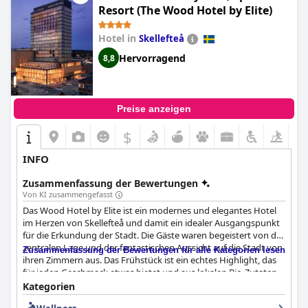
Resort (The Wood Hotel by Elite)
Hotel in
Skellefteå
Hervorragend
8,8
Preise anzeigen
$
INFO
Zusammenfassung der Bewertungen
Von KI zusammengefasst
Das Wood Hotel by Elite ist ein modernes und elegantes Hotel
im Herzen von Skellefteå und damit ein idealer Ausgangspunkt
für die Erkundung der Stadt. Die Gäste waren begeistert von der
zentralen Lage und der fantastischen Aussicht auf die Stadt von
Zusammenfassung der Bewertungen für alle Kategorien lesen
ihren Zimmern aus. Das Frühstück ist ein echtes Highlight, das
für jeden Geschmack etwas bietet und aus lokalen Bio-Zutaten
besteht. Das Essen in den verschiedenen Restaurants des Hotels
Kategorien
wurde unterschiedlich bewertet, aber die meisten Gäste waren