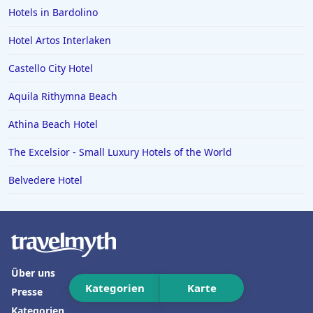
Hotels in Warendorf
Hotels in Bardolino
Hotels in Paderborn
Hotel Artos Interlaken
Hotels in Italien
Castello City Hotel
Hotels in Luzern
Aquila Rithymna Beach
Hotels in Hohenlohe
Athina Beach Hotel
Hotels in Sankt Anton im Montafon
The Excelsior - Small Luxury Hotels of the World
Hotels in Miami
Hotels in Lugano
Belvedere Hotel
Hotels in Friedrichshafen
Über uns
Kategorien
Karte
Presse
Kategorien