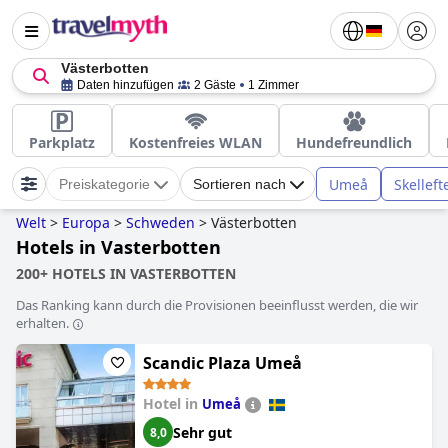
Västerbotten
Daten hinzufügen
2 Gäste
1 Zimmer
Parkplatz
Kostenfreies WLAN
Hundefreundlich
Umeå
Skelleft
Preiskategorie
Sortieren nach
Welt
>
Europa
>
Schweden
>
Västerbotten
Hotels in Vasterbotten
200+ HOTELS IN VASTERBOTTEN
Das Ranking kann durch die Provisionen beeinflusst werden, die wir
erhalten.
Scandic Plaza Umeå
Hotel in
Umeå
Sehr gut
8,0