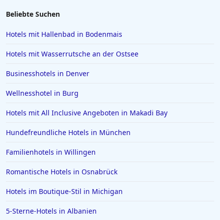
Hotels in Füssen
Beliebte Suchen
Hotels in Husum
Hotels mit Hallenbad in Bodenmais
Hotels in Rosenheim
Hotels mit Wasserrutsche an der Ostsee
Hotels in Istanbul
Businesshotels in Denver
Hotels in Willingen
Wellnesshotel in Burg
Hotels auf Santorin
Hotels in Ludwigsburg
Hotels mit All Inclusive Angeboten in Makadi Bay
Hotels in Bagamoyo
Hundefreundliche Hotels in München
Hotels in Gera
Familienhotels in Willingen
Hotels auf Zypern
Romantische Hotels in Osnabrück
Hotels in Dierhagen
Hotels im Boutique-Stil in Michigan
Hotels in Oslo
Hotels in Schleswig Holstein
5-Sterne-Hotels in Albanien