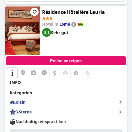
Résidence Hôtelière Lauria
Hotel in
Lomé
Sehr gut
8,1
Preise anzeigen
$
+5
INFO
Kategorien
Klein
3-Sterne
Nachhaltigkeitspraktiken