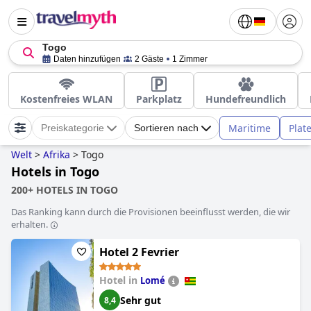
Togo
Daten hinzufügen
2 Gäste
1 Zimmer
Kostenfreies WLAN
Parkplatz
Hundefreundlich
Maritime
Plat
Preiskategorie
Sortieren nach
Welt
>
Afrika
>
Togo
Hotels in Togo
200+ HOTELS IN TOGO
Das Ranking kann durch die Provisionen beeinflusst werden, die wir
erhalten.
Hotel 2 Fevrier
Hotel in
Lomé
Sehr gut
8,4