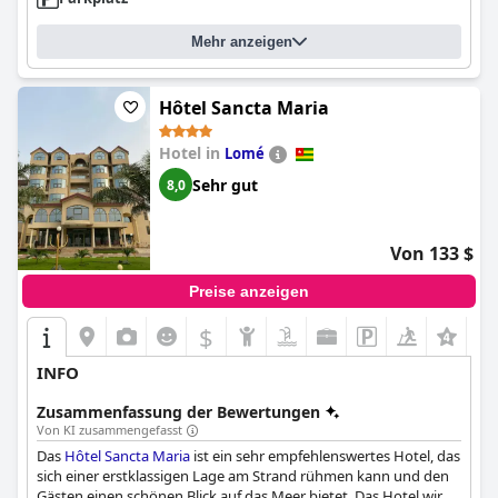
Mehr anzeigen
Hôtel Sancta Maria
Hotel in
Lomé
Sehr gut
8,0
Von 133 $
Preise anzeigen
$
INFO
Zusammenfassung der Bewertungen
Von KI zusammengefasst
Das
Hôtel Sancta Maria
ist ein sehr empfehlenswertes Hotel, das
sich einer erstklassigen Lage am Strand rühmen kann und den
Gästen einen schönen Blick auf das Meer bietet. Das Hotel wird