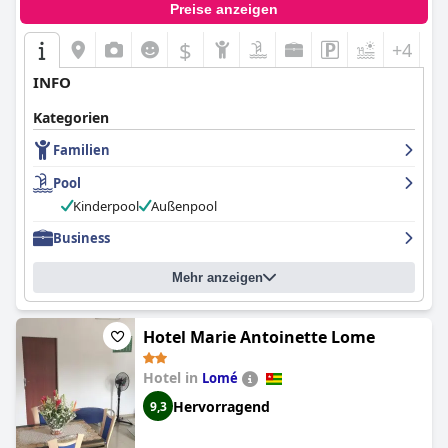
Preise anzeigen
$
+4
INFO
Kategorien
Familien
Pool
Kinderpool
Außenpool
Business
Mehr anzeigen
Hotel Marie Antoinette Lome
Hotel in
Lomé
Hervorragend
9,3