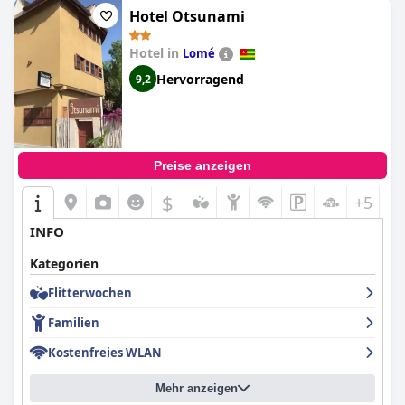
saubere Option für Reisende, die Lomé besuchen, insbesondere
Hotel Otsunami
für Geschäftsreisen.
Hotel in
Lomé
Hervorragend
9,2
Preise anzeigen
$
+5
INFO
Kategorien
Flitterwochen
Familien
Kostenfreies WLAN
Mehr anzeigen