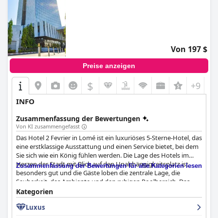
Von 197 $
Preise anzeigen
$
+9
INFO
Zusammenfassung der Bewertungen
Von KI zusammengefasst
Das Hotel 2 Fevrier in Lomé ist ein luxuriöses 5-Sterne-Hotel, das
eine erstklassige Ausstattung und einen Service bietet, bei dem
Sie sich wie ein König fühlen werden. Die Lage des Hotels im
Herzen der Stadt mit Blick auf den Unabhängigkeitsplatz ist
Zusammenfassung der Bewertungen für alle Kategorien lesen
besonders gut und die Gäste loben die zentrale Lage, die
Sauberkeit, das Ambiente und den ruhigen Poolbereich. Das
Frühstück ist ausgezeichnet, mit einer großen Auswahl an
Kategorien
Optionen, dem effizienten und sauberen Personal und den
Luxus
köstlichen und gut zubereiteten Mahlzeiten. Das Abendessen ist
zwar nicht sehr abwechslungsreich, bietet aber ausgezeichnete