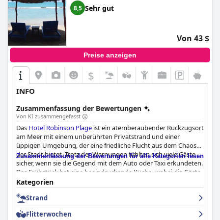
Sehr gut
8,5
Von 43 $
Preise anzeigen
$
INFO
Zusammenfassung der Bewertungen
Von KI zusammengefasst
Das
Hotel Robinson Plage
ist ein atemberaubender Rückzugsort
am Meer mit einem unberührten Privatstrand und einer
üppigen Umgebung, der eine friedliche Flucht aus dem Chaos
der Stadt bietet. Trotz der Warnungen fühlten sich viele Gäste
Zusammenfassung der Bewertungen für alle Kategorien lesen
sicher, wenn sie die Gegend mit dem Auto oder Taxi erkundeten.
Das Frühstück hat eine beeindruckende Küche, wobei die Gäste
vorschlugen, ein oder zwei weitere Optionen hinzuzufügen. Das
Kategorien
Abendessen war köstlich mit schmackhaften Mahlzeiten,
Strand
obwohl einige Gäste eine Verbesserung des Service
vorschlugen. Die Zimmer sind sauber, komfortabel und gut
Flitterwochen
gepflegt, und das Hotel hat einen hohen Sauberkeitsstandard.