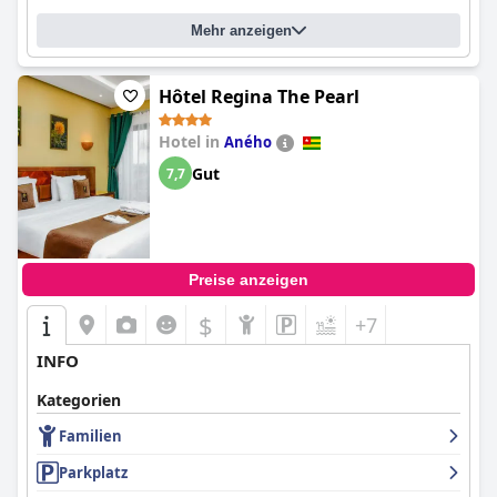
Mehr anzeigen
Hôtel Regina The Pearl
Hotel in
Aného
Gut
7,7
Preise anzeigen
$
+7
INFO
Kategorien
Familien
Parkplatz