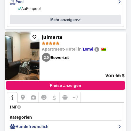
Pool
Außenpool
Mehr anzeigen
Julmarte
Apartment-Hotel in
Lomé
Bewertet
2,0
Von 66 $
Preise anzeigen
$
+7
INFO
Kategorien
Hundefreundlich