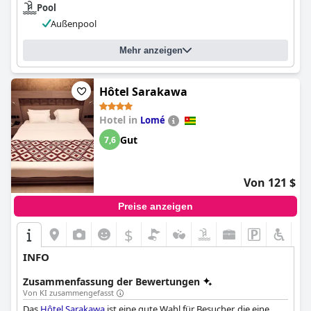
Pool
Außenpool
Mehr anzeigen
Hôtel Sarakawa
Hotel in
Lomé
Gut
7,6
Von 121 $
Preise anzeigen
$
INFO
Zusammenfassung der Bewertungen
Von KI zusammengefasst
Das
Hôtel Sarakawa
ist eine gute Wahl für Besucher, die eine