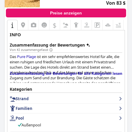
Von 83 $
Preise anzeigen
$
+3
INFO
Zusammenfassung der Bewertungen
Von KI zusammengefasst
Das
Pure Plage
ist ein sehr empfehlenswertes Hotel für alle, die
einen ruhigen und friedlichen Urlaub mit einem Privatstrand
suchen. Die Lage des Hotels direkt am Strand bietet einen
atemberaubenden Blick auf das Meer und einen einfachen
Zusammenfassung der Bewertungen für alle Kategorien lesen
Zugang zum Sand und zur Brandung. Die Gäste schätzen die
ruhige und entspannende Umgebung abseits der geschäftigen
Stadt. Die Lage des Hotels sur la plage ist ideal für Familien, die
Kategorien
einen tollen Ort für ihren Urlaub suchen. Das Frühstück ist zwar
Strand
in Bezug auf Vielfalt und Auswahl verbesserungswürdig, aber
die Qualität der Speisen selbst ist im Allgemeinen gut. Die
Familien
Zimmer sind geräumig, komfortabel und im Allgemeinen gut
ausgestattet, auch wenn es in einigen Zimmern an guter
Pool
Beleuchtung oder an der Sauberkeit hapert. Das Hotel ist bei
Außenpool
den Gästen wegen seiner Sauberkeit und der guten Lage
beliebt. Das Personal ist fantastisch, kooperativ, hilfsbereit und