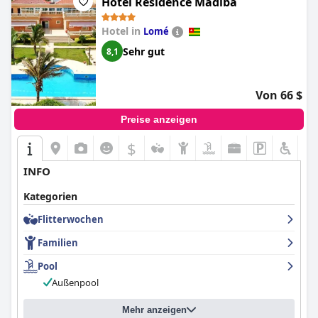
Hôtel Résidence Madiba
Hotel in
Lomé
Sehr gut
8,1
Von 66 $
Preise anzeigen
$
INFO
Kategorien
Flitterwochen
Familien
Pool
Außenpool
Mehr anzeigen