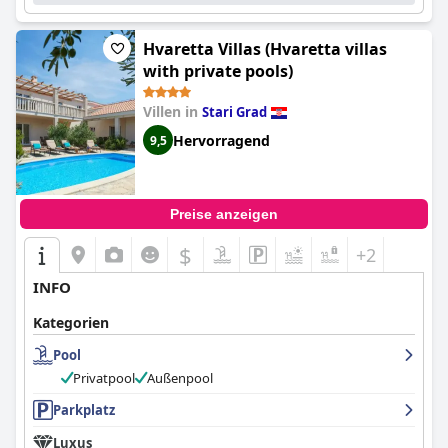
Hvaretta Villas (Hvaretta villas
with private pools)
Villen in
Stari Grad
Hervorragend
9,5
Preise anzeigen
$
+2
INFO
Kategorien
Pool
Privatpool
Außenpool
Parkplatz
Luxus