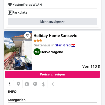
Kostenfreies WLAN
Parkplatz
Mehr anzeigen
Holiday Home Sansevic
Gästehaus in
Stari Grad
Hervorragend
9,8
Von 110 $
Preise anzeigen
$
+6
INFO
Kategorien