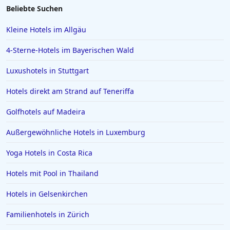
Hotels in Fulda
Beliebte Suchen
Hotels in Goslar
Kleine Hotels im Allgäu
Hotels auf Bali
4-Sterne-Hotels im Bayerischen Wald
Hotels im Sauerland
Luxushotels in Stuttgart
Hotels in Bardolino
Hotels direkt am Strand auf Teneriffa
Hotels auf den Malediven
Hotels in Brühl
Golfhotels auf Madeira
Hotels in Mannheim
Außergewöhnliche Hotels in Luxemburg
Hotels in Ingolstadt
Yoga Hotels in Costa Rica
Hotels in Aschaffenburg
Hotels mit Pool in Thailand
Hotels in Ramsau im Zillertal
Hotels in Gelsenkirchen
Hotels in Bad Tölz
Hotels in Basel
Familienhotels in Zürich