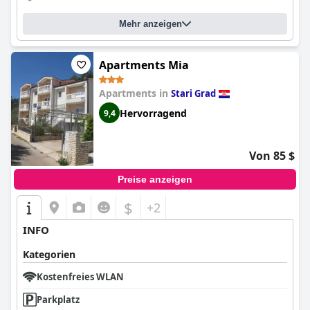
Mehr anzeigen
Apartments Mia
Apartments in
Stari Grad
Hervorragend
9,4
Von 85 $
Preise anzeigen
$
+2
INFO
Kategorien
Kostenfreies WLAN
Parkplatz