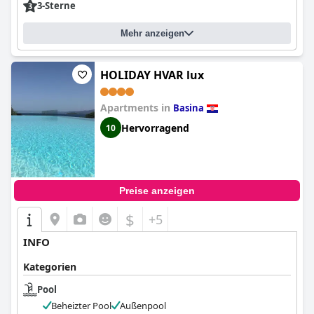
3-Sterne
Mehr anzeigen
HOLIDAY HVAR lux
Apartments in
Basina
Hervorragend
10
Preise anzeigen
$
+5
INFO
Kategorien
Pool
Beheizter Pool
Außenpool