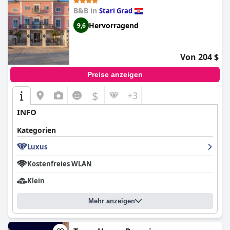
B&B in
Stari Grad
Hervorragend
9,6
Von 204 $
Preise anzeigen
$
+3
INFO
Kategorien
Luxus
Kostenfreies WLAN
Klein
Mehr anzeigen