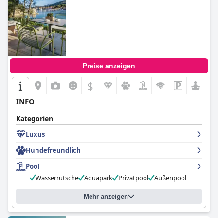
Preise anzeigen
$
INFO
Kategorien
Luxus
Hundefreundlich
Pool
Wasserrutsche
Aquapark
Privatpool
Außenpool
Mehr anzeigen