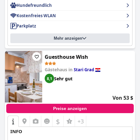
Hundefreundlich
Kostenfreies WLAN
Parkplatz
Mehr anzeigen
Guesthouse Wish
Gästehaus in
Stari Grad
Sehr gut
8,1
Von 53 $
Preise anzeigen
$
+3
INFO