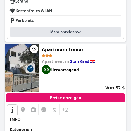
Strand
Kostenfreies WLAN
Parkplatz
Mehr anzeigen
Apartmani Lomar
Apartment in
Stari Grad
Hervorragend
9,9
Von 82 $
Preise anzeigen
$
+2
INFO
Kategorien