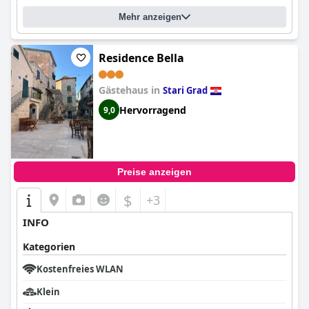
Mehr anzeigen
Residence Bella
Gästehaus in
Stari Grad
Hervorragend
9,0
Preise anzeigen
$
+3
INFO
Kategorien
Kostenfreies WLAN
Klein