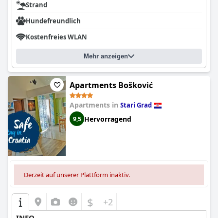
Strand
Hundefreundlich
Kostenfreies WLAN
Mehr anzeigen
Apartments Bošković
Apartments in
Stari Grad
Hervorragend
9,5
Derzeit auf unserer Plattform inaktiv.
$
+2
INFO