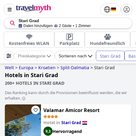
Stari Grad
Daten hinzufügen
2 Gäste
1 Zimmer
Kostenfreies WLAN
Parkplatz
Hundefreundlich
Stari Grad
Bas
Preiskategorie
Sortieren nach
Welt
>
Europa
>
Kroatien
>
Split-Dalmatia
>
Stari Grad
Hotels in Stari Grad
200+ HOTELS IN STARI GRAD
Das Ranking kann durch die Provisionen beeinflusst werden, die wir
erhalten.
Valamar Amicor Resort
Hotel in
Stari Grad
Hervorragend
9,3