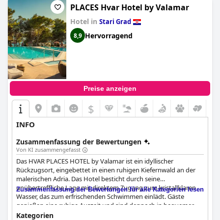
PLACES Hvar Hotel by Valamar
Hotel in
Stari Grad
Hervorragend
8,9
Preise anzeigen
$
INFO
Zusammenfassung der Bewertungen
Von KI zusammengefasst
Das HVAR PLACES HOTEL by Valamar ist ein idyllischer
Rückzugsort, eingebettet in einen ruhigen Kiefernwald an der
malerischen Adria. Das Hotel besticht durch seine
unübertreffliche Lage mit direktem Zugang zum kristallklaren
Zusammenfassung der Bewertungen für alle Kategorien lesen
Wasser, das zum erfrischenden Schwimmen einlädt. Gäste
genießen eine ruhige Auszeit und sind dennoch in bequemer
Nähe zum historischen Stari Grad mit seinen charmanten
Kategorien