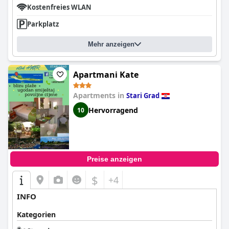
Kostenfreies WLAN
Parkplatz
Mehr anzeigen
Apartmani Kate
Apartments in
Stari Grad
Hervorragend
10
Preise anzeigen
$
+4
INFO
Kategorien