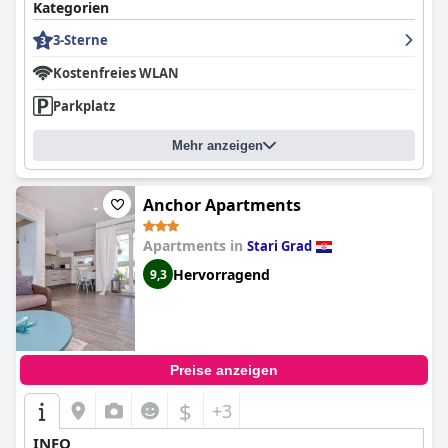
Kategorien
3-Sterne
Kostenfreies WLAN
Parkplatz
Mehr anzeigen
Anchor Apartments
Apartments in
Stari Grad
Hervorragend
9,3
Preise anzeigen
$
+3
INFO