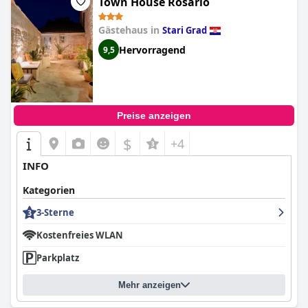
Town House Rosario
Gästehaus in
Stari Grad
Hervorragend
9,5
Preise anzeigen
$
+4
INFO
Kategorien
3-Sterne
Kostenfreies WLAN
Parkplatz
Mehr anzeigen