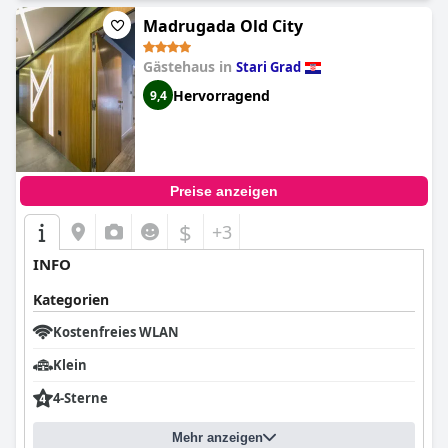
Madrugada Old City
Gästehaus in
Stari Grad
Hervorragend
9,4
Preise anzeigen
$
+3
INFO
Kategorien
Kostenfreies WLAN
Klein
4-Sterne
Mehr anzeigen