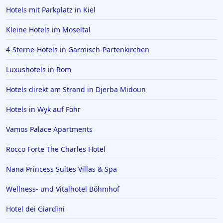
Hotels mit Parkplatz in Kiel
Hotels in Antalya
Kleine Hotels im Moseltal
Hotels in Neumünster
Hotels in Mayrhofen
4-Sterne-Hotels in Garmisch-Partenkirchen
Hotels auf Menorca
Luxushotels in Rom
Hotels in Bückeburg
Hotels direkt am Strand in Djerba Midoun
Hotels auf Kuba
Hotels in Wyk auf Föhr
Hotels in Elmshorn
Vamos Palace Apartments
Hotels in Hamm
Hotels in Marseille
Rocco Forte The Charles Hotel
Hotels in Luxemburg
Nana Princess Suites Villas & Spa
Hotels auf Kos
Wellness- und Vitalhotel Böhmhof
Hotels in den Niederlanden
Hotel dei Giardini
Hotels in Chemnitz