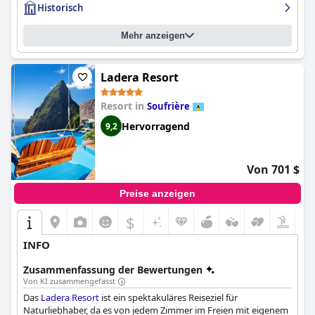
Historisch
warmherzig, freundlich und zuvorkommend. Der Infinity-Pool
bietet einen außergewöhnlichen Blick auf den Petit Piton und ist
ein Highlight des Hotels. Das Rabot Hotel von Hotel Chocolat ist
Mehr anzeigen
ein luxuriöses Erlebnis, das den Geldbeutel nicht sprengt. Die
Gäste loben das luxuriöse Gefühl und die Besonderheit des
Ortes. Insgesamt sind sich die Gäste einig, dass das Rabot Hotel
Ladera Resort
ein Luxusaufenthalt ist, der sich lohnt.
Resort in
Soufrière
Hervorragend
9,2
Von 701 $
Preise anzeigen
$
INFO
Zusammenfassung der Bewertungen
Von KI zusammengefasst
Das
Ladera Resort
ist ein spektakuläres Reiseziel für
Naturliebhaber, da es von jedem Zimmer im Freien mit eigenem