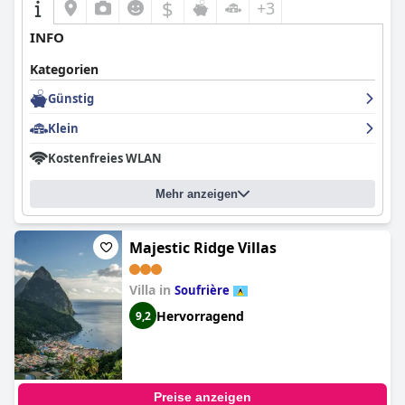
$
+3
INFO
Kategorien
Günstig
Klein
Kostenfreies WLAN
Mehr anzeigen
Majestic Ridge Villas
Villa in
Soufrière
Hervorragend
9,2
Preise anzeigen