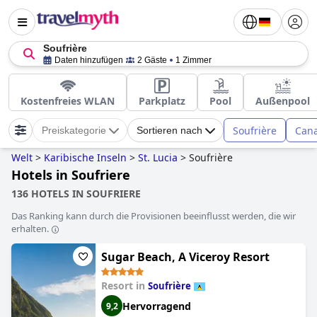
Soufrière
Daten hinzufügen
2 Gäste
1 Zimmer
Kostenfreies WLAN
Parkplatz
Pool
Außenpool
Soufrière
Cana
Preiskategorie
Sortieren nach
Welt
>
Karibische Inseln
>
St. Lucia
>
Soufrière
Hotels in Soufriere
136 HOTELS IN SOUFRIERE
Das Ranking kann durch die Provisionen beeinflusst werden, die wir
erhalten.
Sugar Beach, A Viceroy Resort
Resort in
Soufrière
Hervorragend
9,2