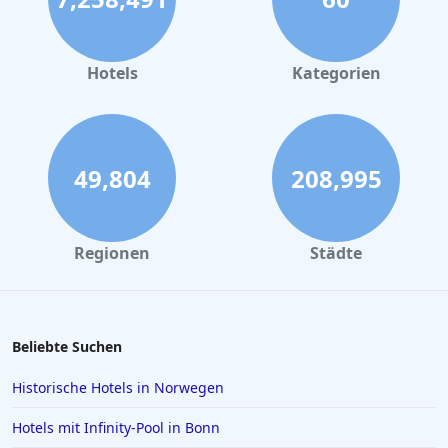
Hotels in Nürnberg
Hotels in Büsum
Hotels
Kategorien
Hotels in Cuxhaven
Hotels in Rostock
Hotels in Travemünde
49,804
208,995
Hotels in Prag
Hotels in Bonn
Regionen
Städte
Hotels in Bayern
Hotels in der Lüneburger Heide
Hotels auf Korfu
Beliebte Suchen
Hotels auf Madeira
Historische Hotels in Norwegen
Hotels in Scheveningen
Hotels mit Infinity-Pool in Bonn
Hotels in Malcesine