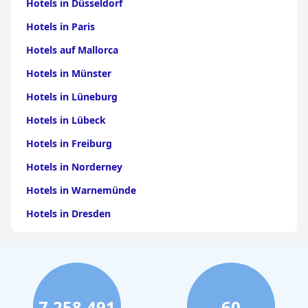
Hotels in Düsseldorf
Hotels in Paris
Hotels auf Mallorca
Hotels in Münster
Hotels in Lüneburg
Hotels in Lübeck
Hotels in Freiburg
Hotels in Norderney
Hotels in Warnemünde
Hotels in Dresden
Hotels am Bodensee
Hotels in Stuttgart
Hotels in Leipzig
7,258,491
60
Hotels in Bamberg