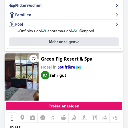
Flitterwochen
Familien
Pool
Infinity Pool
Panorama-Pool
Außenpool
Mehr anzeigen
Green Fig Resort & Spa
Hotel in
Soufrière
Sehr gut
8,1
Preise anzeigen
$
+5
INFO