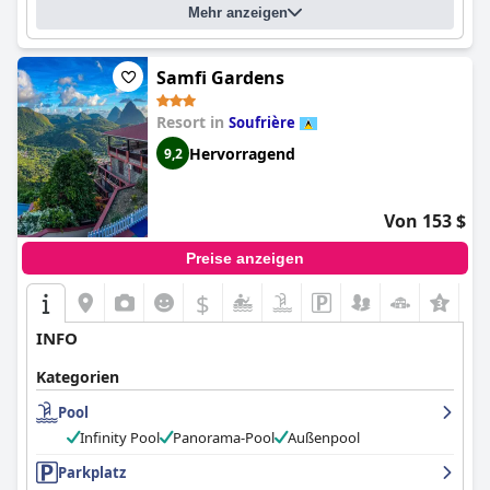
Mehr anzeigen
Samfi Gardens
Resort in
Soufrière
Hervorragend
9,2
Von 153 $
Preise anzeigen
$
INFO
Kategorien
Pool
Infinity Pool
Panorama-Pool
Außenpool
Parkplatz