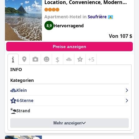
Location, Convenience, Modern
Living
Apartment-Hotel in
Soufrière
Hervorragend
8,9
Von 107 $
Preise anzeigen
$
+5
INFO
Kategorien
Klein
4-Sterne
Strand
Mehr anzeigen