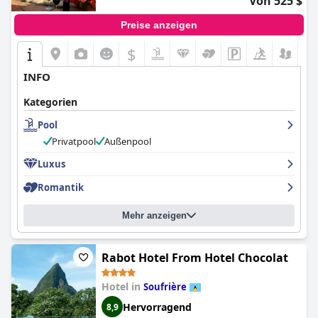
Von 525 $
Preise anzeigen
$
INFO
Kategorien
Pool
Privatpool
Außenpool
Luxus
Romantik
Mehr anzeigen
Rabot Hotel From Hotel Chocolat
Hotel in
Soufrière
Hervorragend
8,9