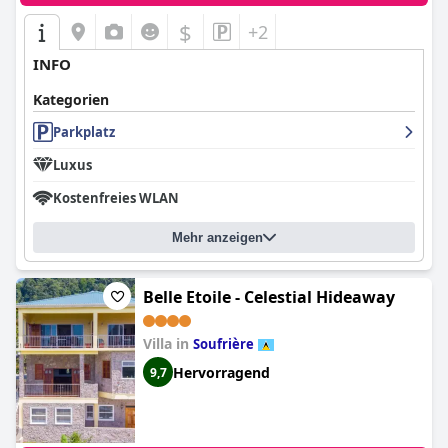
$
+2
INFO
Kategorien
Parkplatz
Luxus
Kostenfreies WLAN
Mehr anzeigen
Belle Etoile - Celestial Hideaway
Villa in
Soufrière
Hervorragend
9,7