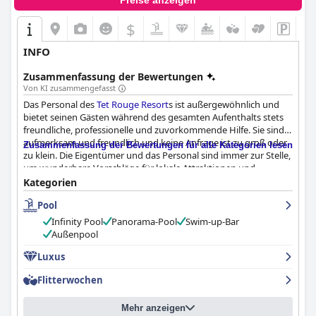
Preise anzeigen
$
INFO
Zusammenfassung der Bewertungen
Von KI zusammengefasst
Das Personal des
Tet Rouge Resort
s ist außergewöhnlich und
bietet seinen Gästen während des gesamten Aufenthalts stets
freundliche, professionelle und zuvorkommende Hilfe. Sie sind
aufmerksam und freundlich und keine Anfrage ist zu groß oder
Zusammenfassung der Bewertungen für alle Kategorien lesen
zu klein. Die Eigentümer und das Personal sind immer zur Stelle,
um wunderbare Vorschläge für lokale Attraktionen und
Restaurants zu geben. Die Gäste fühlen sich während ihres
Kategorien
Aufenthalts im
Tet Rouge Resort
wirklich gut aufgehoben.
Pool
Infinity Pool
Panorama-Pool
Swim-up-Bar
Außenpool
Luxus
Flitterwochen
Mehr anzeigen