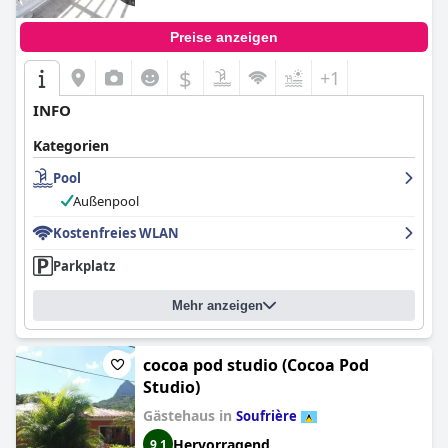
Preise anzeigen
$
+1
INFO
Kategorien
Pool
Außenpool
Kostenfreies WLAN
Parkplatz
Mehr anzeigen
cocoa pod studio (Cocoa Pod
Studio)
Gästehaus in
Soufrière
Hervorragend
9,1