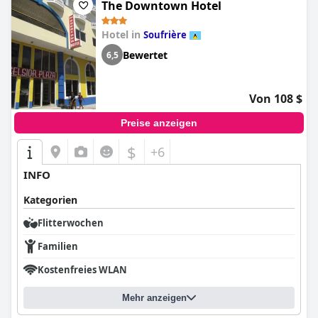
The Downtown Hotel
Hotel in
Soufrière
Bewertet
6,5
Von 108 $
Preise anzeigen
$
+6
INFO
Kategorien
Flitterwochen
Familien
Kostenfreies WLAN
Mehr anzeigen