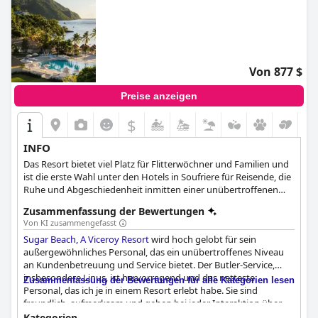
Von 877 $
Preise anzeigen
$
INFO
Das Resort bietet viel Platz für Flitterwöchner und Familien und
ist die erste Wahl unter den Hotels in Soufriere für Reisende, die
Ruhe und Abgeschiedenheit inmitten einer unübertroffenen
natürlichen Schönheit suchen.
Zusammenfassung der Bewertungen
Von KI zusammengefasst
Sugar Beach, A Viceroy Resort
wird hoch gelobt für sein
außergewöhnliches Personal, das ein unübertroffenes Niveau
an Kundenbetreuung und Service bietet. Der Butler-Service,
insbesondere Linus, ist hervorragend und das netteste
Zusammenfassung der Bewertungen für alle Kategorien lesen
Personal, das ich je in einem Resort erlebt habe. Sie sind
freundlich, aufmerksam und gehen bei jeder Interaktion über
sich hinaus. Obwohl einige Gäste am ersten Tag kleinere
Kategorien