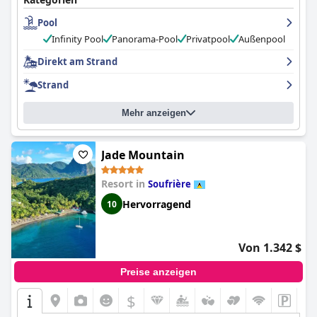
Probleme mit Unordnung und unfreundlichem Personal hatten,
Pool
waren die Butler immer hilfsbereit und aufmerksam. Insgesamt
wird das Personal von Sugar Beach für seinen unglaublichen
Infinity Pool
Panorama-Pool
Privatpool
Außenpool
Kundenservice gelobt.
Direkt am Strand
Strand
Mehr anzeigen
Jade Mountain
Resort in
Soufrière
Hervorragend
10
Von 1.342 $
Preise anzeigen
$