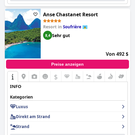
Anse Chastanet Resort
Resort in
Soufrière
Sehr gut
8,4
Von 492 $
Preise anzeigen
$
INFO
Kategorien
Luxus
Direkt am Strand
Strand