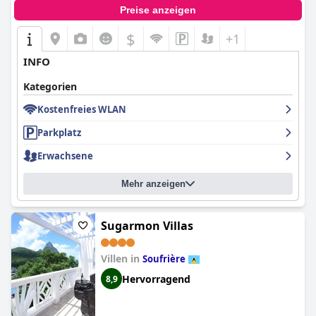
Preise anzeigen
$
+1
INFO
Kategorien
Kostenfreies WLAN
Parkplatz
Erwachsene
Mehr anzeigen
Sugarmon Villas
Villen in
Soufrière
Hervorragend
8,9