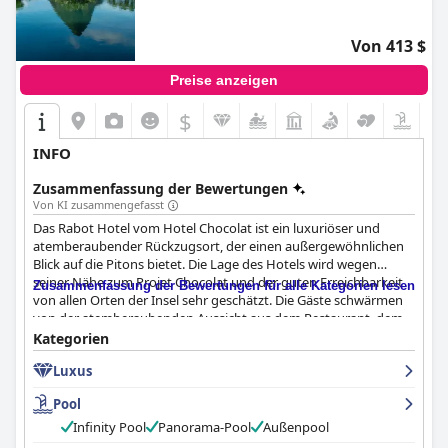
Von 413 $
Preise anzeigen
$
INFO
Zusammenfassung der Bewertungen
Von KI zusammengefasst
Das Rabot Hotel vom Hotel Chocolat ist ein luxuriöser und
atemberaubender Rückzugsort, der einen außergewöhnlichen
Blick auf die Pitons bietet. Die Lage des Hotels wird wegen
seiner Nähe zum Projet Chocolat und der guten Erreichbarkeit
Zusammenfassung der Bewertungen für alle Kategorien lesen
von allen Orten der Insel sehr geschätzt. Die Gäste schwärmen
von der atemberaubenden Aussicht aus dem Restaurant, dem
Pool und dem Blick auf die Natur. Das Frühstück ist ein
Kategorien
Höhepunkt des Aufenthalts mit vielen guten Optionen und
Luxus
einem täglichen Spezialangebot des Küchenchefs. Das
Abendessen ist großartig, auch wenn einige Gäste die
Pool
Kakaonibs in allem als Spielerei empfanden. Die Zimmer sind
großartig, komfortabel, geräumig und wunderbar den
Infinity Pool
Panorama-Pool
Außenpool
Elementen ausgesetzt. Das Personal ist durchweg großartig,