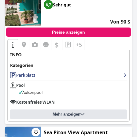
Sehr gut
8,7
Von 90 $
Preise anzeigen
$
+5
INFO
Kategorien
Parkplatz
Pool
Außenpool
Kostenfreies WLAN
Mehr anzeigen
Sea Piton View Apartment-