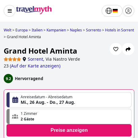
Welt
>
Europa
>
Italien
>
Kampanien
>
Naples
>
Sorrento
>
Hotels in Sorrent
>
Grand Hotel Aminta
Grand Hotel Aminta
Sorrent
,
Via Nastro Verde
23
(
Auf der Karte anzeigen
)
Hervorragend
9.2
Anreisedatum - Abreisedatum
Mi., 26 Aug. - Do., 27 Aug.
1 Zimmer
2 Gäste
Preise anzeigen