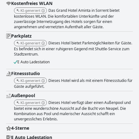
was es zu einer idealen Wahl für einen Luxusurlaub macht.
Kostenfreies WLAN
Das Grand Hotel Aminta in Sorrent bietet
KI-generiert
kostenloses WLAN. Die komfortablen Unterkünfte und der
zuverlässige Internetzugang des Hotels sorgen für einen
angenehmen und vernetzten Aufenthalt aller Gäste.
Parkplatz
Dieses Hotel bietet Parkmöglichkeiten für Gäste.
KI-generiert
Es befindet sich in einer ruhigeren Gegend mit Shuttle-Service zum
Stadtzentrum.
E Auto Ladestation
Fitnessstudio
Dieses Hotel wird als mit einem Fitnessstudio für
KI-generiert
Gäste aufgeführt.
Außenpool
Dieses Hotel verfügt über einen Außenpool und
KI-generiert
bietet eine wunderschöne Aussicht auf die Bucht von Neapel. Die
Kombination aus Pool und malerischer Aussicht schafft ein
unvergessliches Erlebnis.
4-Sterne
E Auto Ladestation