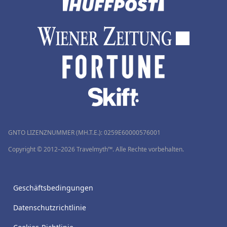
GNTO LIZENZNUMMER (MH.T.E.): 0259Ε60000576001
Copyright © 2012–2026 Travelmyth™. Alle Rechte vorbehalten.
Geschäftsbedingungen
Datenschutzrichtlinie