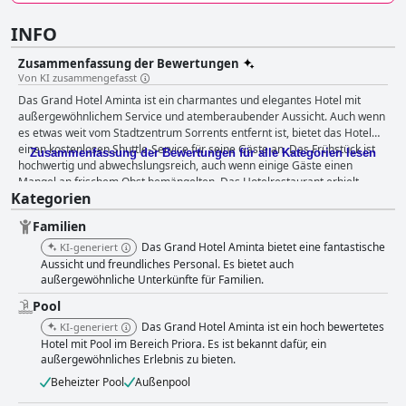
INFO
Zusammenfassung der Bewertungen
Von KI zusammengefasst
Das Grand Hotel Aminta ist ein charmantes und elegantes Hotel mit
außergewöhnlichem Service und atemberaubender Aussicht. Auch wenn
es etwas weit vom Stadtzentrum Sorrents entfernt ist, bietet das Hotel
einen kostenlosen Shuttle-Service für seine Gäste an. Das Frühstück ist
Zusammenfassung der Bewertungen für alle Kategorien lesen
hochwertig und abwechslungsreich, auch wenn einige Gäste einen
Mangel an frischem Obst bemängelten. Das Hotelrestaurant erhielt
Kategorien
positive Kritiken, obwohl einige Gäste von der Qualität der Speisen oder
den hohen Preisen an der Poolbar enttäuscht waren. Die Zimmer haben
Familien
eine gute Größe, sind komfortabel und bieten eine schöne Aussicht, auch
wenn einige Gäste sie als veraltet oder spärlich empfanden. Das Hotel ist
Das Grand Hotel Aminta bietet eine fantastische
KI-generiert
außergewöhnlich sauber und das Personal ist freundlich, hilfsbereit und
Aussicht und freundliches Personal. Es bietet auch
professionell. Der Poolbereich ist wunderschön, auch wenn einige Gäste
außergewöhnliche Unterkünfte für Familien.
ihn als etwas klein und das Wasser als kalt empfanden. Das Hotel bietet
Pool
gute Parkmöglichkeiten, obwohl es schwierig sein kann, einen Parkplatz
Das Grand Hotel Aminta ist ein hoch bewertetes
KI-generiert
zu finden. Das Hotel ist familienfreundlich und ideal für Flitterwöchner,
Hotel mit Pool im Bereich Priora. Es ist bekannt dafür, ein
und das Nebengebäude bietet einen perfekten Rückzugsort für Gruppen
außergewöhnliches Erlebnis zu bieten.
von Freunden. Die Betten sind geräumig und sehr bequem und sorgen
für einen erholsamen Schlaf. Alles in allem bietet das Grand Hotel
Beheizter Pool
Außenpool
Aminta ein luxuriöses Fünf-Sterne-Gefühl zu einem vernünftigen Preis,