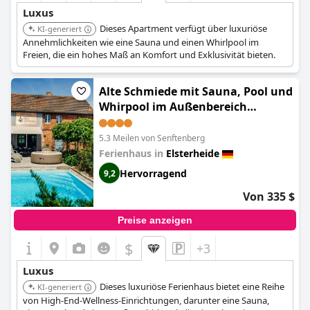
Luxus
Dieses Apartment verfügt über luxuriöse
KI-generiert
Annehmlichkeiten wie eine Sauna und einen Whirlpool im
Freien, die ein hohes Maß an Komfort und Exklusivität bieten.
Alte Schmiede mit Sauna, Pool und
Whirpool im Außenbereich
schönstes Ferienhaus der Lausitz
5.3 Meilen von Senftenberg
Ferienhaus in
Elsterheide
Hervorragend
9,2
Von 335 $
Preise anzeigen
$
+3
Luxus
Dieses luxuriöse Ferienhaus bietet eine Reihe
KI-generiert
von High-End-Wellness-Einrichtungen, darunter eine Sauna,