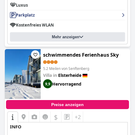
Luxus
Parkplatz
Kostenfreies WLAN
Mehr anzeigen
schwimmendes Ferienhaus Sky
5.2 Meilen von Senftenberg
Villa in
Elsterheide
Hervorragend
9,9
Preise anzeigen
$
+2
INFO