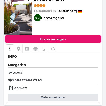
Astrids Seehaus
Ferienhaus in
Senftenberg
Hervorragend
9,3
Preise anzeigen
$
+3
INFO
Kategorien
Luxus
Kostenfreies WLAN
Parkplatz
Mehr anzeigen