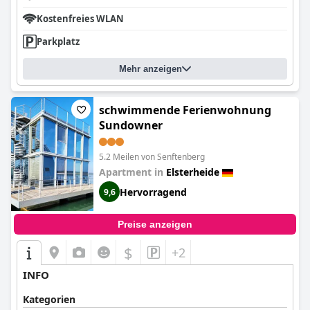
Kostenfreies WLAN
Parkplatz
Mehr anzeigen
schwimmende Ferienwohnung
Sundowner
5.2 Meilen von Senftenberg
Apartment in
Elsterheide
Hervorragend
9,6
Preise anzeigen
$
+2
INFO
Kategorien