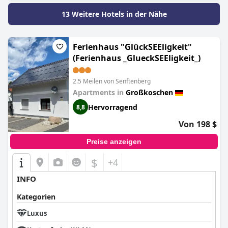
13 Weitere Hotels in der Nähe
Ferienhaus "GlückSEEligkeit"
(Ferienhaus _GlueckSEEligkeit_)
2.5 Meilen von Senftenberg
Apartments in
Großkoschen
Hervorragend
8,8
Von 198 $
Preise anzeigen
$
+4
INFO
Kategorien
Luxus