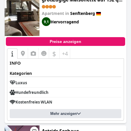
mit Klima & Kamin
Apartment in
Senftenberg
Hervorragend
9,1
Preise anzeigen
$
+4
INFO
Kategorien
Luxus
Hundefreundlich
Kostenfreies WLAN
Mehr anzeigen