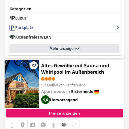
Kategorien
Luxus
Parkplatz
Kostenfreies WLAN
Mehr anzeigen
Altes Gewölbe mit Sauna und
Whirlpool im Außenbereich
5.2 Meilen von Senftenberg
Apartments in
Elsterheide
Hervorragend
9,6
Preise anzeigen
$
+1