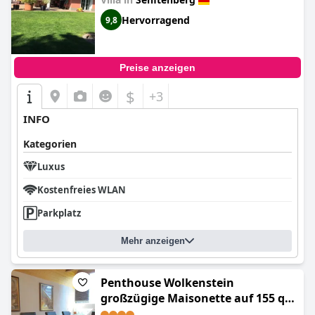
Hervorragend
9,8
Preise anzeigen
$
+3
INFO
Kategorien
Luxus
Kostenfreies WLAN
Parkplatz
Mehr anzeigen
Penthouse Wolkenstein
großzügige Maisonette auf 155 qm
mit Whirlpool, Klima & Kamin