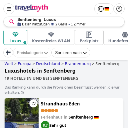
Senftenberg, Luxus
Daten hinzufügen
2 Gäste
1 Zimmer
Luxus
Kostenfreies WLAN
Parkplatz
Hundefre
Preiskategorie
Sortieren nach
Welt
>
Europa
>
Deutschland
>
Brandenburg
>
Senftenberg
Luxushotels in Senftenberg
19 HOTELS IN UND BEI SENFTENBERG
Das Ranking kann durch die Provisionen beeinflusst werden, die wir
erhalten.
Strandhaus Eden
Ferienhaus in
Senftenberg
Sehr gut
8,7