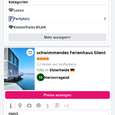
Kategorien
Luxus
Parkplatz
Kostenfreies WLAN
Mehr anzeigen
schwimmendes Ferienhaus Silent
5.2 Meilen von Senftenberg
Villa in
Elsterheide
Hervorragend
10
Preise anzeigen
$
+2
INFO