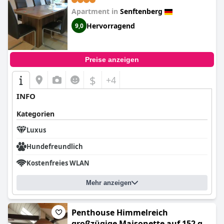
Apartment in
Senftenberg
Hervorragend
9,0
Preise anzeigen
$
+4
INFO
Kategorien
Luxus
Hundefreundlich
Kostenfreies WLAN
Mehr anzeigen
Penthouse Himmelreich
großzügige Maisonette auf 152 qm