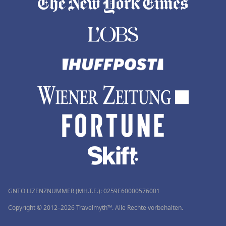
GNTO LIZENZNUMMER (MH.T.E.): 0259Ε60000576001
Copyright © 2012–2026 Travelmyth™. Alle Rechte vorbehalten.