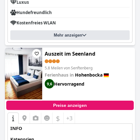
Luxus
Hundefreundlich
Kostenfreies WLAN
Mehr anzeigen
Auszeit im Seenland
5.8 Meilen von Senftenberg
Ferienhaus in
Hohenbocka
Hervorragend
9,6
Preise anzeigen
$
+3
INFO
Kategorien