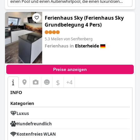
einen Pool und einen Außenwhirlpool, die einen luxuriösen
privaten Rückzugsort bieten.
Ferienhaus Sky (Ferienhaus Sky
Grundbelegung 4 Pers)
5.3 Meilen von Senftenberg
Ferienhaus in
Elsterheide
0.0
Preise anzeigen
$
+4
INFO
Kategorien
Luxus
Hundefreundlich
Kostenfreies WLAN