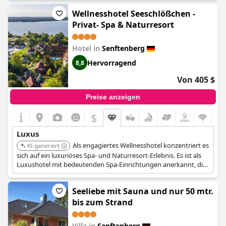
Wellnesshotel Seeschlößchen -
Privat- Spa & Naturresort
Hotel in
Senftenberg
Hervorragend
8,8
Von 405 $
Preise anzeigen
$
Luxus
Als engagiertes Wellnesshotel konzentriert es
KI-generiert
sich auf ein luxuriöses Spa- und Naturresort-Erlebnis. Es ist als
Luxushotel mit bedeutenden Spa-Einrichtungen anerkannt, die
auf Entspannung und Verjüngung ausgelegt sind.
Seeliebe mit Sauna und nur 50 mtr.
bis zum Strand
Villa in
Senftenberg