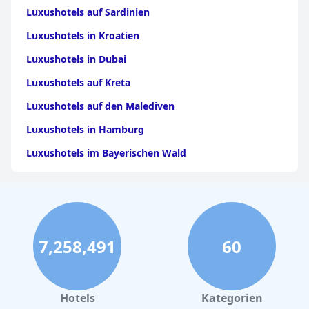
Luxushotels auf Sardinien
Luxushotels in Kroatien
Luxushotels in Dubai
Luxushotels auf Kreta
Luxushotels auf den Malediven
Luxushotels in Hamburg
Luxushotels im Bayerischen Wald
Luxushotels in Griechenland
Luxushotels in Stuttgart
Luxushotels auf Gran Canaria
7,258,491
60
Luxushotels auf Mykonos
Luxushotels in Bozen
Luxushotels in Italien
Hotels
Kategorien