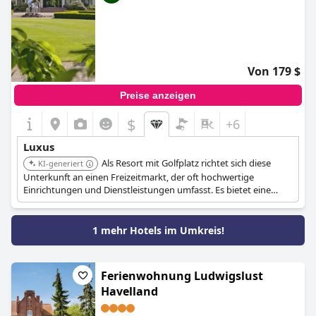
Von 179 $
Preise anzeigen
$
+6
Luxus
Als Resort mit Golfplatz richtet sich diese
KI-generiert
Unterkunft an einen Freizeitmarkt, der oft hochwertige
Einrichtungen und Dienstleistungen umfasst. Es bietet eine
luxuriöse Option für Gäste, die an Golf- und Resort-
Annehmlichkeiten interessiert sind.
1 mehr Hotels im Umkreis!
Ferienwohnung Ludwigslust
Havelland