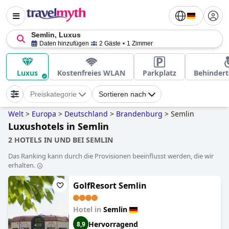
Semlin, Luxus
Daten hinzufügen
2 Gäste
1 Zimmer
Luxus
Kostenfreies WLAN
Parkplatz
Behindert
Preiskategorie
Sortieren nach
Welt
>
Europa
>
Deutschland
>
Brandenburg
>
Semlin
Luxushotels in Semlin
2 HOTELS IN UND BEI SEMLIN
Das Ranking kann durch die Provisionen beeinflusst werden, die wir
erhalten.
GolfResort Semlin
Hotel in
Semlin
Hervorragend
8,9