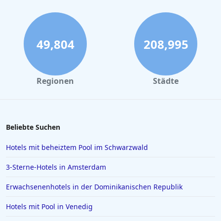
Luxushotels in Bayern
Luxushotels auf Kos
Luxushotels auf Madeira
49,804
208,995
Luxushotels in Prag
Luxushotels in der Lüneburger Heide
Regionen
Städte
Luxushotels in Dubrovnik
Luxushotels in den Niederlanden
Beliebte Suchen
Hotels mit beheiztem Pool im Schwarzwald
3-Sterne-Hotels in Amsterdam
Erwachsenenhotels in der Dominikanischen Republik
Hotels mit Pool in Venedig