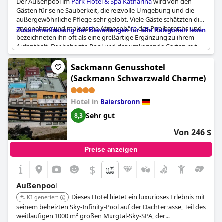
Der Außenpool im
Park Hotel & Spa Katharina
wird von den
Gästen für seine Sauberkeit, die reizvolle Umgebung und die
außergewöhnliche Pflege sehr gelobt. Viele Gäste schätzten die
angenehme und malerische Atmosphäre des Poolbereichs und
Zusammenfassung der Bewertungen für alle Kategorien lesen
bezeichneten ihn oft als eine großartige Ergänzung zu ihrem
Aufenthalt. Der beheizte Pool und der umliegende Garten mit
einer Heizungsanlage wurden besonders für ihren Komfort und
Charme hervorgehoben, was zu einer romantischen und
Sackmann Genusshotel
entspannenden Umgebung beitrug. Trotz der gelegentlichen
(Sackmann Schwarzwald Charme)
Erwähnung, dass der Außenpool saisonal außer Betrieb ist,
betont das Gesamtfeedback seinen gut gepflegten Zustand und
seine Zugänglichkeit, was ihn zu einem idealen Ort zum
Hotel in
Baiersbronn
Entspannen inmitten der wunderschönen Parkanlage des
Sehr gut
8,3
Hotels macht.
Von 246 $
Preise anzeigen
$
Außenpool
Dieses Hotel bietet ein luxuriöses Erlebnis mit
KI-generiert
seinem beheizten Sky-Infinity-Pool auf der Dachterrasse, Teil des
weitläufigen 1000 m² großen Murgtal-Sky-SPA, der