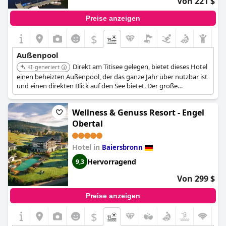
Von 221 $
Preise anzeigen
$
Außenpool
Direkt am Titisee gelegen, bietet dieses Hotel
KI-generiert
einen beheizten Außenpool, der das ganze Jahr über nutzbar ist
und einen direkten Blick auf den See bietet. Der große
Außenbereich verbindet das Hotel mit dem See und bietet eine
einzigartige Umgebung zum Schwimmen und Entspannen.
Wellness & Genuss Resort - Engel
Obertal
Hotel in
Baiersbronn
Hervorragend
9,3
Von 299 $
Preise anzeigen
$