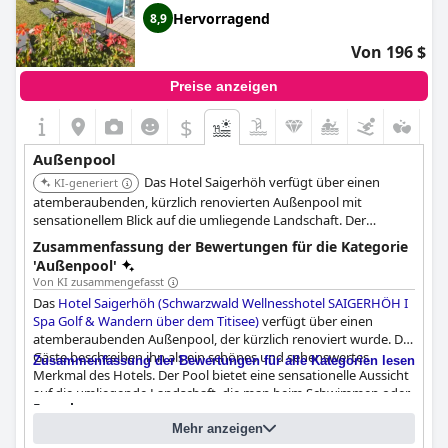
Hervorragend
8,9
Von 196 $
Preise anzeigen
$
Außenpool
Das Hotel Saigerhöh verfügt über einen
KI-generiert
atemberaubenden, kürzlich renovierten Außenpool mit
sensationellem Blick auf die umliegende Landschaft. Der
beheizte Pool und das Infinity-Pool-Design verbessern das
Zusammenfassung der Bewertungen für die Kategorie
Gesamterlebnis.
'Außenpool'
Von KI zusammengefasst
Das
Hotel Saigerhöh (Schwarzwald Wellnesshotel SAIGERHÖH I
Spa Golf & Wandern über dem Titisee)
verfügt über einen
atemberaubenden Außenpool, der kürzlich renoviert wurde. Die
Gäste beschreiben ihn als ein schönes und sehenswertes
Zusammenfassung der Bewertungen für alle Kategorien lesen
Merkmal des Hotels. Der Pool bietet eine sensationelle Aussicht
auf die umliegende Landschaft, die man beim Schwimmen oder
Fragebogen
Faulenzen auf dem Pooldeck genießen kann. Viele Gäste loben
Antworten zuletzt aktualisiert von Hotel Saigerhöh (Schwarzwald
die beheizte Temperatur des Pools, die ihn unabhängig vom
Mehr anzeigen
Wellnesshotel SAIGERHÖH I Spa Golf & Wandern über dem Titisee)
Wetter zu einem angenehmen Erlebnis macht. Der Infinity-Pool