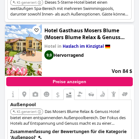
Dieses 5-Sterne-Hotel bietet einen
KI-generiert
weitläufigen Spa-Bereich mit mehreren Swimmingpools,
darunter sowohl Innen- als auch Außenoptionen. Gäste können
eine Vielzahl von Poolerlebnissen inmitten der wunderschönen
Schwarzwaldlandschaft genießen.
Hotel Gasthaus Mosers Blume
(Mosers Blume Relax & Genuss
Hotel)
Hotel in
Haslach im Kinzigtal
Hervorragend
9,0
Von 84 $
Preise anzeigen
$
Außenpool
Das Mosers Blume Relax & Genuss Hotel
KI-generiert
bietet einen entspannenden Außenpoolbereich. Der Fokus des
Hotels auf Entspannung und Genuss macht es zu einer
großartigen Wahl.
Zusammenfassung der Bewertungen für die Kategorie
'Außenpool'