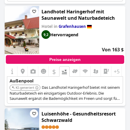
atemberaubende Panoramablicke bietet.
Landhotel Haringerhof mit
Saunawelt und Naturbadeteich
Hotel in
Grafenhausen
Hervorragend
9,2
Von 163 $
Preise anzeigen
$
+5
Außenpool
Das Landhotel Haringerhof bietet mit seinem
KI-generiert
Naturbadeteich ein einzigartiges Outdoor-Erlebnis. Die
Saunawelt ergänzt die Bademöglichkeit im Freien und sorgt für
eine entspannende Umgebung.
Luisenhöhe - Gesundheitsresort
Schwarzwald