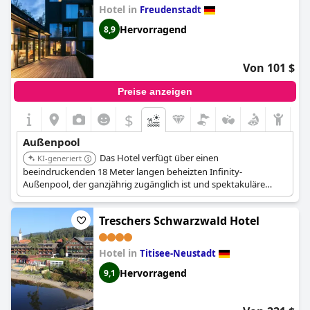
Hotel in
Freudenstadt
Hervorragend
8,9
Von 101 $
Preise anzeigen
$
Außenpool
Das Hotel verfügt über einen
KI-generiert
beeindruckenden 18 Meter langen beheizten Infinity-
Außenpool, der ganzjährig zugänglich ist und spektakuläre
Panoramablicke bietet. Er ist in einen 1000 qm großen Spa-
Bereich integriert.
Treschers Schwarzwald Hotel
Hotel in
Titisee-Neustadt
Hervorragend
9,1