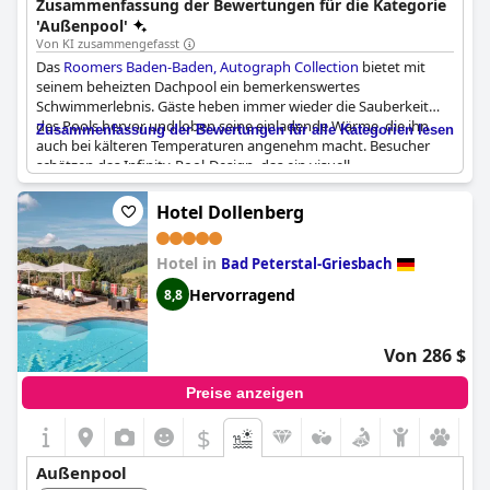
Zusammenfassung der Bewertungen für die Kategorie
'Außenpool'
Von KI zusammengefasst
Das
Roomers Baden-Baden, Autograph Collection
bietet mit
seinem beheizten Dachpool ein bemerkenswertes
Schwimmerlebnis. Gäste heben immer wieder die Sauberkeit
des Pools hervor und loben seine einladende Wärme, die ihn
Zusammenfassung der Bewertungen für alle Kategorien lesen
auch bei kälteren Temperaturen angenehm macht. Besucher
schätzen das Infinity-Pool-Design, das ein visuell
beeindruckendes Merkmal auf der Dachterrasse darstellt. Der
Poolbereich wird als sehr entspannend und hervorragend
Hotel Dollenberg
beschrieben, was zum trendigen Ambiente des Hotels beiträgt.
Die Erreichbarkeit ist unkompliziert, da der Pool über eine
Hotel in
Treppe erreichbar ist, und die angrenzende Dachbar verstärkt
Bad Peterstal-Griesbach
das Gesamterlebnis und bietet eine wunderschöne Umgebung
Hervorragend
8,8
zum Entspannen. Die Hinzufügung der Spa-Einrichtungen
ergänzt diese außergewöhnliche Dachterrassen-Annehmlichkeit
zusätzlich.
Von 286 $
Preise anzeigen
$
Außenpool