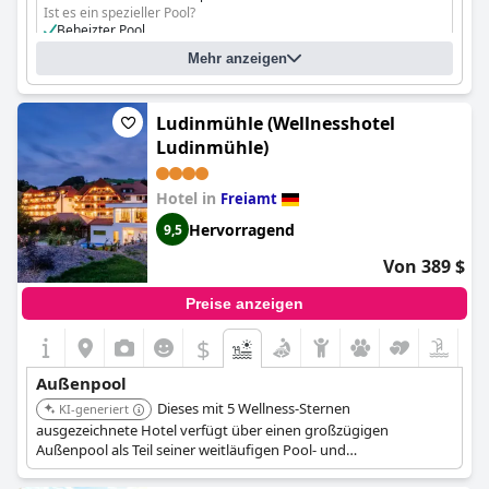
Ist es ein spezieller Pool?
Beheizter Pool
Mehr anzeigen
Ludinmühle (Wellnesshotel
Ludinmühle)
Hotel in
Freiamt
Hervorragend
9,5
Von 389 $
Preise anzeigen
$
Außenpool
Dieses mit 5 Wellness-Sternen
KI-generiert
ausgezeichnete Hotel verfügt über einen großzügigen
Außenpool als Teil seiner weitläufigen Pool- und
Gartenlandschaft. Der Außenpool ist ganzjährig beheizt und