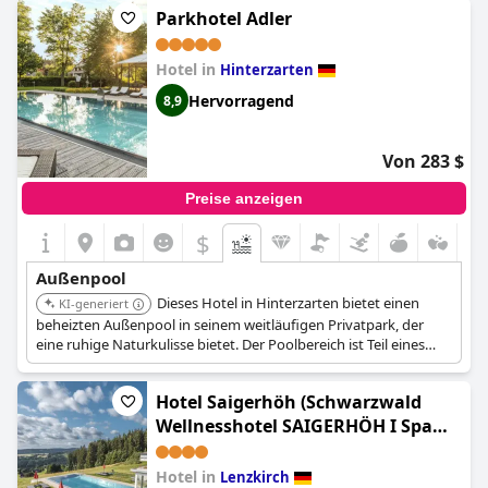
bietet Funktionen wie Massagedüsen und einen Nackenschwall,
Parkhotel Adler
ergänzt durch verschiedene Entspannungsbereiche im
umliegenden Garten.
Hotel in
Hinterzarten
Hervorragend
8,9
Von 283 $
Preise anzeigen
$
Außenpool
Dieses Hotel in Hinterzarten bietet einen
KI-generiert
beheizten Außenpool in seinem weitläufigen Privatpark, der
eine ruhige Naturkulisse bietet. Der Poolbereich ist Teil eines
großen Spas mit Innen- und Außenbereichen zum Entspannen,
die Ausblicke auf den umliegenden Park und Wald bieten.
Hotel Saigerhöh (Schwarzwald
Wellnesshotel SAIGERHÖH I Spa
Golf & Wandern über dem Titisee)
Hotel in
Lenzkirch