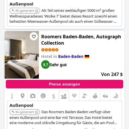
Außenpool
Als Teil seines weitläufigen 5000 m² großen
KI-generiert
Wellnessparadieses 'Wolke 7' bietet dieses Resort sowohl einen
beheizten Meerwasser-Außenpool als auch einen Süßwasser-
Außenpool. Der Meerwasserpool ist beheizt und kann auch im
Winter genutzt werden.
Roomers Baden-Baden, Autograph
Collection
Hotel in
Baden-Baden
Sehr gut
8,7
Von 247 $
Preise anzeigen
$
Außenpool
Das Roomers Baden-Baden verfügt über
KI-generiert
einen Außenpool und eine Bar mit Terrasse. Das Hotel bietet
eine moderne und stilvolle Umgebung für Gäste, die am Pool
entspannen möchten.