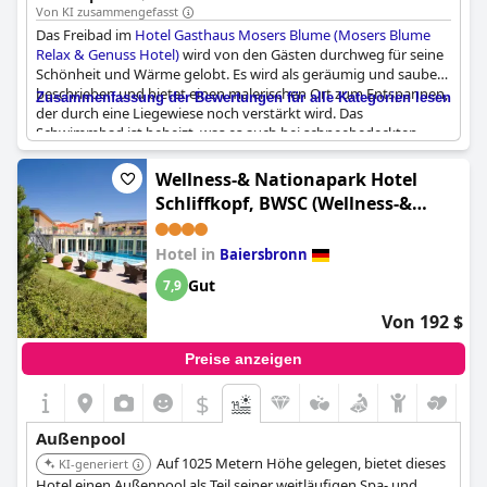
Von KI zusammengefasst
Das Freibad im
Hotel Gasthaus Mosers Blume (Mosers Blume
Relax & Genuss Hotel)
wird von den Gästen durchweg für seine
Schönheit und Wärme gelobt. Es wird als geräumig und sauber
beschrieben und bietet einen malerischen Ort zum Entspannen,
Zusammenfassung der Bewertungen für alle Kategorien lesen
der durch eine Liegewiese noch verstärkt wird. Das
Schwimmbad ist beheizt, was es auch bei schneebedeckten
Bedingungen zu einem angenehmen Erlebnis macht, und es ist
die ganze Saison über geöffnet. Die Gäste schätzen die sichere
Wellness-& Nationapark Hotel
Tiefgarage und genießen das Frühstück im Freien am Pool, was
Schliffkopf, BWSC (Wellness-&
die insgesamt angenehme Atmosphäre des Außenbereichs
Nationalpark Hotel Schliffkopf,
noch verstärkt.
BWSC)
Hotel in
Baiersbronn
Gut
7,9
Von 192 $
Preise anzeigen
$
Außenpool
Auf 1025 Metern Höhe gelegen, bietet dieses
KI-generiert
Hotel einen Außenpool als Teil seiner weitläufigen Spa- und