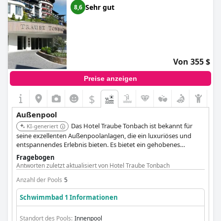
hotels mit kostenfreiem hundeaufenthalt
,
hotels mit
Sehr gut
8,6
hundespielwiese
and
günstige hotels
.
Von 355 $
Preise anzeigen
$
Außenpool
Das Hotel Traube Tonbach ist bekannt für
KI-generiert
seine exzellenten Außenpoolanlagen, die ein luxuriöses und
entspannendes Erlebnis bieten. Es bietet ein gehobenes
Ambiente und eine Reihe von Annehmlichkeiten, die es zu einer
Fragebogen
Top-Wahl für Gäste machen, die das beste Außenpool-Erlebnis
Antworten zuletzt aktualisiert von Hotel Traube Tonbach
suchen.
Anzahl der Pools
5
Schwimmbad 1 Informationen
Standort des Pools:
Innenpool