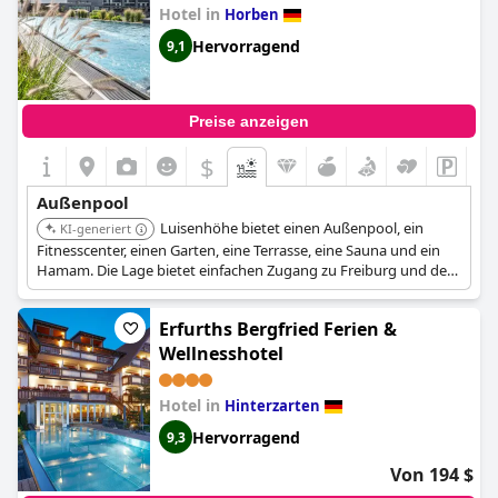
Hotel in
Horben
Hervorragend
9,1
Preise anzeigen
$
Außenpool
Luisenhöhe bietet einen Außenpool, ein
KI-generiert
Fitnesscenter, einen Garten, eine Terrasse, eine Sauna und ein
Hamam. Die Lage bietet einfachen Zugang zu Freiburg und der
Umgebung.
Erfurths Bergfried Ferien &
Wellnesshotel
Hotel in
Hinterzarten
Hervorragend
9,3
Von 194 $