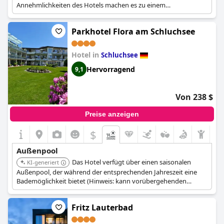
Annehmlichkeiten des Hotels machen es zu einem
wünschenswerten Ziel für Entspannung.
Parkhotel Flora am Schluchsee
Hotel in
Schluchsee
Hervorragend
9,1
Von 238 $
Preise anzeigen
$
Außenpool
Das Hotel verfügt über einen saisonalen
KI-generiert
Außenpool, der während der entsprechenden Jahreszeit eine
Bademöglichkeit bietet (Hinweis: kann vorübergehenden
Schließungen unterliegen).
Fritz Lauterbad