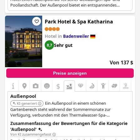
Poollandschaft. Der Außenpool bietet ein entspannendes
Erlebnis mit Panoramablick auf den umliegenden Nationalpark
Schwarzwald.
Park Hotel & Spa Katharina
Hotel in
Badenweiler
Sehr gut
8,7
Von 137 $
Preise anzeigen
$
Außenpool
Ein Außenpool in einem schönen
KI-generiert
Gartenbereich steht während der Sommermonate zur
Verfügung, verbunden mit den Thermalwasser-Spa-
Einrichtungen des Hotels.
Zusammenfassung der Bewertungen für die Kategorie
'Außenpool'
Von KI zusammengefasst