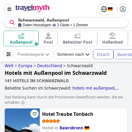
Schwarzwald, Außenpool
Daten hinzufügen
2 Gäste
1 Zimmer
Außenpool
Pool
Beheizter Pool
Hallenbad
Elzach
Baiers
Preiskategorie
Sortieren nach
Welt
>
Europa
>
Deutschland
>
Schwarzwald
Hotels mit Außenpool im Schwarzwald
141 HOTELS IM SCHWARZWALD
Beliebte Suchen im Schwarzwald:
hotels mit außenpool
,
hotels im boutique-stil
,
3-sterne-hotels
,
hotels mit
Das Ranking kann durch die Provisionen beeinflusst werden, die wir
beheiztem pool
,
wellnesshotels
,
4-sterne-hotels
,
kleine
erhalten.
hotels
,
hundefreundliche hotels
,
familienhotels
,
hotels mit
fitnessstudio
,
yoga hotels
,
golfhotels
,
behindertengerechte
Hotel Traube Tonbach
hotels
,
romantische hotels
,
hotels mit hallenbad
,
skihotels
an der piste
,
5-sterne-hotels
,
hotels mit pool
,
baumhaushotels
,
erwachsenenhotels
,
außergewöhnliche
Hotel in
Baiersbronn
hotels
,
hotels mit infinity-pool
,
schlosshotels
,
luxushotels
,