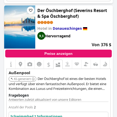
ist ein Highlight für viele Besucher, die seine optische
Anzahl der Pools
2
Attraktivität loben. Sowohl der Innen- als auch der Außenpool
Der Öschberghof (Severins Resort
sind klein, aber neu, wobei der Außenpool besonders
Schwimmbad 1 Informationen
& Spa Öschberghof)
hervorsticht. Die Gäste freuen sich über die Sauberkeit des Pools
und sind beeindruckt von seinem Design, einschließlich des
Standort des Pools:
Innenpool
atemberaubenden Talblicks. Alles in allem ist der Außenpool des
Hotel in
Donaueschingen
Ist es ein spezieller Pool?
Hotels Saigerhöh ein absolutes Muss, denn er bietet ein
Beheizter Pool
Hervorragend
9,3
malerisches und entspannendes Erlebnis.
Von 376 $
Preise anzeigen
$
Außenpool
Der Öschberghof ist eines der besten Hotels
KI-generiert
und verfügt über einen fantastischen Außenpool. Er bietet eine
Kombination aus Luxus und Freizeiteinrichtungen, die einen
unvergesslichen Aufenthalt gewährleisten.
Fragebogen
Antworten zuletzt aktualisiert von unsere Editoren
Anzahl der Pools
2
Schwimmbad 1 Informationen