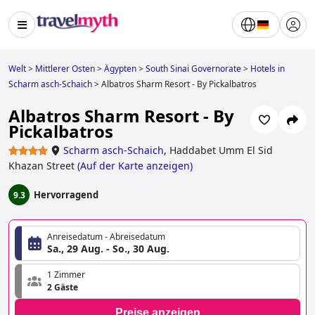
Welt
>
Mittlerer Osten
>
Ägypten
>
South Sinai Governorate
>
Hotels in
Scharm asch-Schaich
>
Albatros Sharm Resort - By Pickalbatros
Albatros Sharm Resort - By
Pickalbatros
Scharm asch-Schaich
,
Haddabet Umm El Sid
Khazan Street
(
Auf der Karte anzeigen
)
Hervorragend
9.3
Anreisedatum - Abreisedatum
Sa., 29 Aug. - So., 30 Aug.
1 Zimmer
2 Gäste
Preise anzeigen