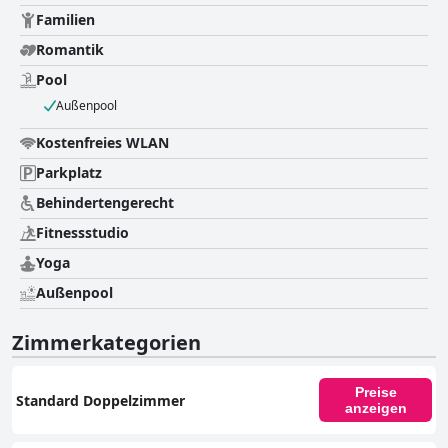
Familien
Romantik
Pool
Außenpool
Kostenfreies WLAN
Parkplatz
Behindertengerecht
Fitnessstudio
Yoga
Außenpool
Zimmerkategorien
Preise
Standard Doppelzimmer
anzeigen