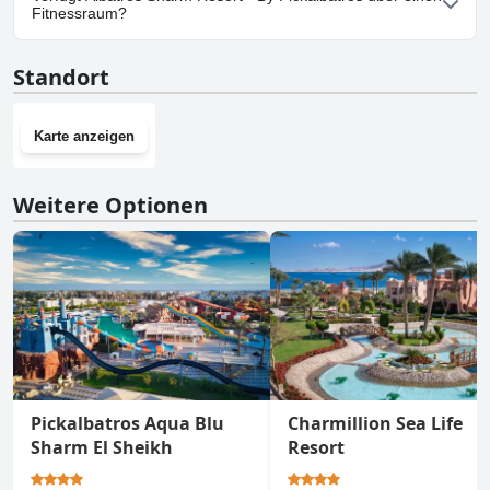
Pickalbatros vorhanden.
Fitnessraum?
Ja, Albatros Sharm Resort - By Pickalbatros hat einen
Standort
Fitnessraum.
Karte anzeigen
Weitere Optionen
Pickalbatros Aqua Blu
Charmillion Sea Life
Sharm El Sheikh
Resort