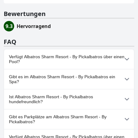
Bewertungen
9.3
Hervorragend
FAQ
Verfügt Albatros Sharm Resort - By Pickalbatros über einen
Pool?
Ja, Albatros Sharm Resort - By Pickalbatros hat Pools, die zu einer
Gibt es im Albatros Sharm Resort - By Pickalbatros ein
oder mehreren der folgenden Kategorien gehören: Außenpool.
Spa?
Ja, es gibt ein Spa im Albatros Sharm Resort - By Pickalbatros.
Ist Albatros Sharm Resort - By Pickalbatros
hundefreundlich?
Nein, Albatros Sharm Resort - By Pickalbatros erlaubt keine
Gibt es Parkplätze am Albatros Sharm Resort - By
Hunde.
Pickalbatros?
Ja, Parkmöglichkeiten sind im Albatros Sharm Resort - By
Verfügt Albatros Sharm Resort - By Pickalbatros über einen