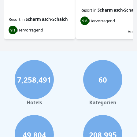
Resort
in
Scharm asch-Schai
Resort
in
Scharm asch-Schaich
Hervorragend
9.6
Hervorragend
9.1
Von
7,258,491
60
Hotels
Kategorien
49,804
208,995