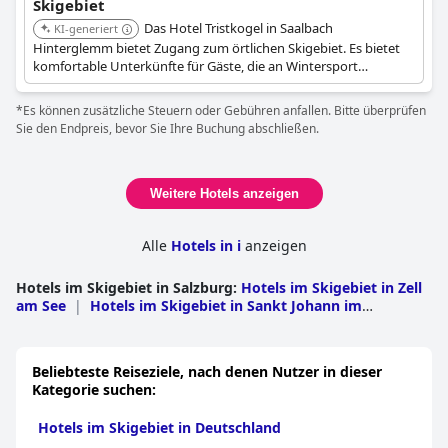
Skigebiet
Das Hotel Tristkogel in Saalbach
KI-generiert
Hinterglemm bietet Zugang zum örtlichen Skigebiet. Es bietet
komfortable Unterkünfte für Gäste, die an Wintersport
interessiert sind.
*Es können zusätzliche Steuern oder Gebühren anfallen. Bitte überprüfen
Sie den Endpreis, bevor Sie Ihre Buchung abschließen.
Weitere Hotels anzeigen
Alle
Hotels in i
anzeigen
Hotels im Skigebiet in Salzburg
:
Hotels im Skigebiet in Zell
am See
|
Hotels im Skigebiet in Sankt Johann im
Pongau
|
Hotels im Skigebiet in Hallein
|
Hotels im
Skigebiet in Tamsweg
|
Hotels im Skigebiet in Salzburg
Umgebung
|
Hotels im Skigebiet in Salzburg
Beliebteste Reiseziele, nach denen Nutzer in dieser
Kategorie suchen:
Hotels im Skigebiet in Deutschland