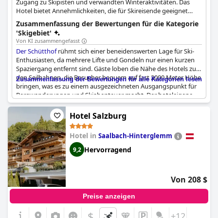
Zugang zu Skipisten und verwandten Winteraktivitäten. Das
Hotel bietet Annehmlichkeiten, die für Skireisende geeignet
sind.
Zusammenfassung der Bewertungen für die Kategorie
'Skigebiet'
Von KI zusammengefasst
Der Schütthof
rühmt sich einer beneidenswerten Lage für Ski-
Enthusiasten, da mehrere Lifte und Gondeln nur einen kurzen
Spaziergang entfernt sind. Gäste loben die Nähe des Hotels zu
den Seilbahnen, die Besucher bequem auf fast 2000 Meter Höhe
Zusammenfassung der Bewertungen für alle Kategorien lesen
bringen, was es zu einem ausgezeichneten Ausgangspunkt für
Bergwanderungen und Skiabenteuer macht. Der hoteleigene
Skiverleih und die großzügigen
Skiaufbewahrungsmöglichkeiten, einschließlich eines warmen
Hotel Salzburg
Schuhraums, tragen zur Attraktivität des Hotels bei. Die
Bequemlichkeit wird durch die nahegelegene Bushaltestelle
Hotel in
Saalbach-Hinterglemm
weiter hervorgehoben, die einen einfachen Zugang nach
Kaprun und Zell am See ermöglicht. Mit seinen großartigen
Hervorragend
9,2
Einrichtungen und der strategischen Lage in der Nähe der
Pisten ist dieses Hotel eine ideale Wahl für Skifahrer.
Von 208 $
Preise anzeigen
$
+12