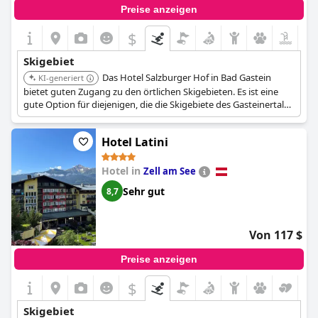
Preise anzeigen
$
Skigebiet
Das Hotel Salzburger Hof in Bad Gastein
KI-generiert
bietet guten Zugang zu den örtlichen Skigebieten. Es ist eine
gute Option für diejenigen, die die Skigebiete des Gasteinertals
erkunden möchten.
Hotel Latini
Hotel in
Zell am See
Sehr gut
8,7
Von 117 $
Preise anzeigen
$
Skigebiet