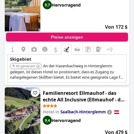
Hervorragend
9,7
Von 172 $
Preise anzeigen
$
+9
Skigebiet
An der Hasenbachweg in Hinterglemm
KI-generiert
gelegen, ist dieses Hotel so positioniert, dass es Zugang zu
nahegelegenen Skiliften bietet. Es bietet eine geeignete Lage für
Skibegeisterte.
Familienresort Ellmauhof - das
echte All Inclusive (Ellmauhof - das
Generationenresort)
Hotel in
Saalbach-Hinterglemm
Hervorragend
9,4
Von 479 $