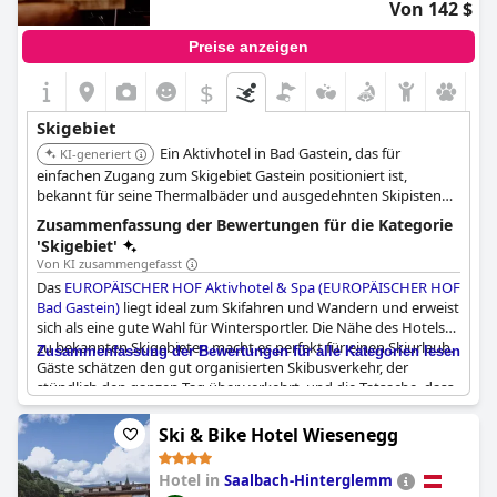
Von 142 $
Preise anzeigen
$
Skigebiet
Ein Aktivhotel in Bad Gastein, das für
KI-generiert
einfachen Zugang zum Skigebiet Gastein positioniert ist,
bekannt für seine Thermalbäder und ausgedehnten Skipisten
über mehrere verbundene Gebiete.
Zusammenfassung der Bewertungen für die Kategorie
'Skigebiet'
Von KI zusammengefasst
Das
EUROPÄISCHER HOF Aktivhotel & Spa (EUROPÄISCHER HOF
Bad Gastein)
liegt ideal zum Skifahren und Wandern und erweist
sich als eine gute Wahl für Wintersportler. Die Nähe des Hotels
zu bekannten Skigebieten macht es perfekt für einen Skiurlaub.
Zusammenfassung der Bewertungen für alle Kategorien lesen
Gäste schätzen den gut organisierten Skibusverkehr, der
stündlich den ganzen Tag über verkehrt, und die Tatsache, dass
sich die Skibushaltestelle direkt vor dem Hotel befindet.
Zusätzlich bietet das Hotel einen kostenlosen Shuttleservice
Ski & Bike Hotel Wiesenegg
nach Bad Gastein an, was es für Skifahrer noch attraktiver
macht.
Hotel in
Saalbach-Hinterglemm