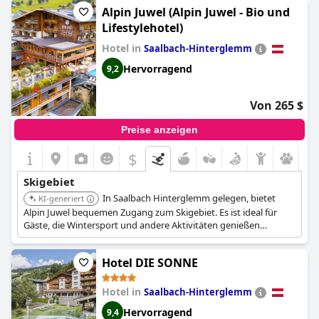
Alpin Juwel (Alpin Juwel - Bio und
Lifestylehotel)
Hotel in
Saalbach-Hinterglemm
Hervorragend
9,2
Von 265 $
Preise anzeigen
$
Skigebiet
In Saalbach Hinterglemm gelegen, bietet
KI-generiert
Alpin Juwel bequemen Zugang zum Skigebiet. Es ist ideal für
Gäste, die Wintersport und andere Aktivitäten genießen
möchten.
Hotel DIE SONNE
Hotel in
Saalbach-Hinterglemm
Hervorragend
9,4