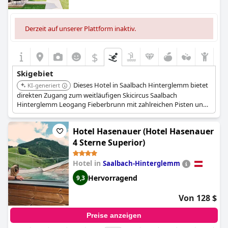
Derzeit auf unserer Plattform inaktiv.
$
Skigebiet
Dieses Hotel in Saalbach Hinterglemm bietet
KI-generiert
direkten Zugang zum weitläufigen Skicircus Saalbach
Hinterglemm Leogang Fieberbrunn mit zahlreichen Pisten und
Liften direkt vor der Haustür. Es liegt in einem der besten
Skigebiete Österreichs.
Hotel Hasenauer (Hotel Hasenauer
4 Sterne Superior)
Hotel in
Saalbach-Hinterglemm
Hervorragend
9,3
Von 128 $
Preise anzeigen