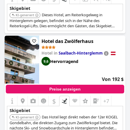
Skigebiet
Dieses Hotel, am Reiterkogelweg in
KI-generiert
Hinterglemm gelegen, befindet sich in der Nähe des
Reiterkogel-Lifts. Dies ermöglicht den Gästen, das Skigebiet
leicht zu erreichen und die Wintersportmöglichkeiten zu nutzen.
Hotel das Zwölferhaus
Hotel in
Saalbach-Hinterglemm
Hervorragend
9,6
Von 192 $
Preise anzeigen
$
+7
Skigebiet
Das Hotel liegt direkt neben der 12er KOGEL
KI-generiert
Gondelbahn, die direkten Zugang zum Zwölferkogel bietet. Die
nächste Ski- und Snowboardschule in Hinterglemm befindet