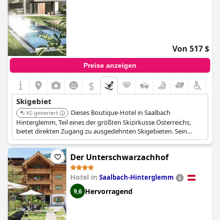
Von 517 $
Preise anzeigen
$
Skigebiet
Dieses Boutique-Hotel in Saalbach
KI-generiert
Hinterglemm, Teil eines der größten Skizirkusse Österreichs,
bietet direkten Zugang zu ausgedehnten Skigebieten. Sein
Fokus auf Luxus und Wellness ist perfekt für einen gehobenen
Skiurlaub.
Der Unterschwarzachhof
Hotel in
Saalbach-Hinterglemm
Hervorragend
9,6