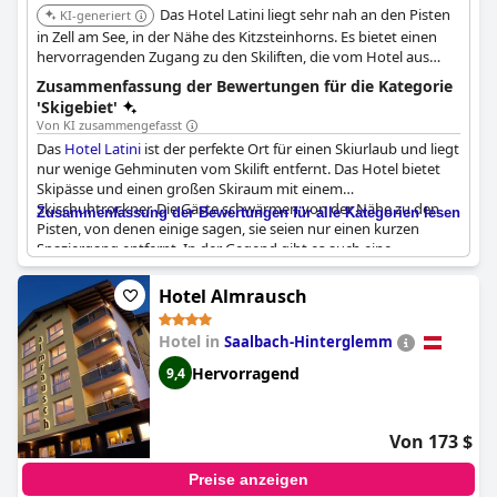
Das Hotel Latini liegt sehr nah an den Pisten
KI-generiert
in Zell am See, in der Nähe des Kitzsteinhorns. Es bietet einen
hervorragenden Zugang zu den Skiliften, die vom Hotel aus
leicht erreichbar sind.
Zusammenfassung der Bewertungen für die Kategorie
'Skigebiet'
Von KI zusammengefasst
Das
Hotel Latini
ist der perfekte Ort für einen Skiurlaub und liegt
nur wenige Gehminuten vom Skilift entfernt. Das Hotel bietet
Skipässe und einen großen Skiraum mit einem
Skischuhtrockner. Die Gäste schwärmen von der Nähe zu den
Zusammenfassung der Bewertungen für alle Kategorien lesen
Pisten, von denen einige sagen, sie seien nur einen kurzen
Spaziergang entfernt. In der Gegend gibt es auch eine
fantastische Après-Ski-Szene mit einer Bar gleich nebenan.
Skifahrer werden den einfachen Zugang zur Areitbahn und zum
Hotel Almrausch
Kitzsteinhorn schätzen, die beide nur eine kurze Autofahrt
entfernt sind. Das hoteleigene Restaurant wird für seine
Hotel in
Saalbach-Hinterglemm
qualitativ hochwertigen Mahlzeiten hoch gelobt und die Gäste
schätzen die Nähe zur Skistation und den Liften. Alles in allem ist
Hervorragend
9,4
das
Hotel Latini
eine gute Wahl für Skifahrer, die eine günstige
Lage und ausgezeichnete Annehmlichkeiten suchen.
Von 173 $
Preise anzeigen