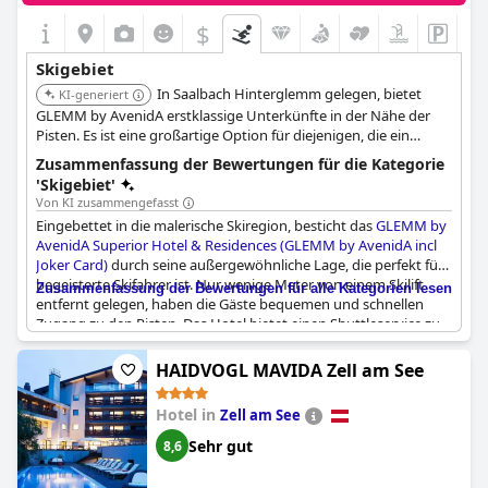
$
Skigebiet
In Saalbach Hinterglemm gelegen, bietet
KI-generiert
GLEMM by AvenidA erstklassige Unterkünfte in der Nähe der
Pisten. Es ist eine großartige Option für diejenigen, die ein
Premium-Skierlebnis suchen.
Zusammenfassung der Bewertungen für die Kategorie
'Skigebiet'
Von KI zusammengefasst
Eingebettet in die malerische Skiregion, besticht das
GLEMM by
AvenidA Superior Hotel & Residences (GLEMM by AvenidA incl
Joker Card)
durch seine außergewöhnliche Lage, die perfekt für
begeisterte Skifahrer ist. Nur wenige Meter von einem Skilift
Zusammenfassung der Bewertungen für alle Kategorien lesen
entfernt gelegen, haben die Gäste bequemen und schnellen
Zugang zu den Pisten. Das Hotel bietet einen Shuttleservice zu
den Skiliften und Pisten, der den Transport noch einfacher
macht. Mit beheizten, individuellen Skischließfächern und einem
HAIDVOGL MAVIDA Zell am See
gut ausgestatteten Skiraum ist die Aufbewahrung der
Ausrüstung nach einem Tag in den Bergen problemlos.
Hotel in
Zell am See
Die Joker Card bietet den Gästen unschätzbare Vorteile wie
Sehr gut
8,6
kostenlose Liftkarten und kostenlose Fahrten mit den
Seilbahnen in Saalbach Hinterglemm, was das gesamte Ski- und