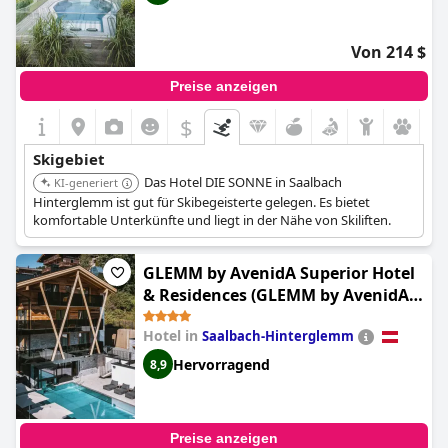
Von 214 $
Preise anzeigen
$
Skigebiet
Das Hotel DIE SONNE in Saalbach
KI-generiert
Hinterglemm ist gut für Skibegeisterte gelegen. Es bietet
komfortable Unterkünfte und liegt in der Nähe von Skiliften.
GLEMM by AvenidA Superior Hotel
& Residences (GLEMM by AvenidA
incl Joker Card)
Hotel in
Saalbach-Hinterglemm
Hervorragend
8,9
Preise anzeigen