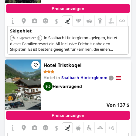
Preise anzeigen
$
Skigebiet
In Saalbach Hinterglemm gelegen, bietet
KI-generiert
dieses Familienresort ein All-Inclusive-Erlebnis nahe den
Skipisten. Es ist bestens geeignet für Familien, die einen
unkomplizierten Skiurlaub wünschen.
Hotel Tristkogel
Hotel in
Saalbach-Hinterglemm
Hervorragend
9,5
Von 137 $
Preise anzeigen
$
+6