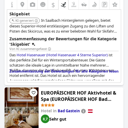
$
Skigebiet
In Saalbach Hinterglemm gelegen, bietet
KI-generiert
dieses Superior-Hotel erstklassigen Zugang zu den Liften und
Pisten des Skicircus, was es zu einer beliebten Wahl für Skifahrer
macht, die sofortigen Zugang zum Geschehen suchen.
Zusammenfassung der Bewertungen für die Kategorie
'Skigebiet'
Von KI zusammengefasst
Das
Hotel Hasenauer (Hotel Hasenauer 4 Sterne Superior)
ist
das perfekte Ziel für ein Wintersportabenteuer. Die Gäste
schätzen die ideale Lage in unmittelbarer Nähe mehrerer
Skilifte, darunter der Zwölferkogellift, der etwa 200 Meter vom
Zusammenfassung der Bewertungen für alle Kategorien lesen
Hotel entfernt ist. Das Hotel ist auch ein hervorragender
Ausgangspunkt für verschiedene Skitouren, vor allem mit der
Joker Card, die die Gäste für die kostenlose Nutzung von Liften
und anderen Dienstleistungen erhalten. Diese Karte ist ein
EUROPÄISCHER HOF Aktivhotel &
großes Plus für viele Besucher, die den damit verbundenen
Spa (EUROPÄISCHER HOF Bad
einfachen Zugang zu den Skigebieten schätzen. Das Hotel bietet
Gastein)
auch einen praktischen Skiraum, in dem die Gäste ihre
Hotel in
Bad Gastein
Skiausrüstung bequem unterbringen können. Insgesamt
berichten die Gäste, dass die Lage des Hotels Hasenauer perfekt
Sehr gut
8,7
für Ski- und Snowboardfans aller Niveaus ist.