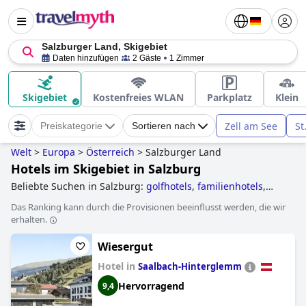
Salzburger Land, Skigebiet
Daten hinzufügen
2 Gäste
1 Zimmer
Skigebiet
Kostenfreies WLAN
Parkplatz
Klein
Zell am See
St
Preiskategorie
Sortieren nach
Welt
>
Europa
>
Österreich
>
Salzburger Land
Hotels im Skigebiet in Salzburg
Beliebte Suchen in Salzburg:
golfhotels
,
familienhotels
,
skihotels an der piste
,
wellnesshotels
,
hotels mit
Das Ranking kann durch die Provisionen beeinflusst werden, die wir
hallenbad
,
yoga hotels
and
günstige hotels
.
erhalten.
Wiesergut
Hotel in
Saalbach-Hinterglemm
Hervorragend
9,4