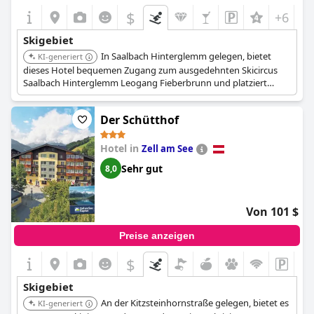
$
+6
Skigebiet
In Saalbach Hinterglemm gelegen, bietet
KI-generiert
dieses Hotel bequemen Zugang zum ausgedehnten Skicircus
Saalbach Hinterglemm Leogang Fieberbrunn und platziert
Gäste in der Nähe zahlreicher Skipisten und Winteraktivitäten.
Der Schütthof
Hotel in
Zell am See
Sehr gut
8,0
Von 101 $
Preise anzeigen
$
Skigebiet
An der Kitzsteinhornstraße gelegen, bietet es
KI-generiert