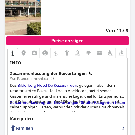
Von 117 $
Preise anzeigen
$
INFO
Zusammenfassung der Bewertungen
Von KI zusammengefasst
Das
Bilderberg Hotel De Keizerskroon
, gelegen neben dem
renommierten Paleis Het Loo in Apeldoorn, bietet seinen
Gästen eine ruhige und malerische Lage, ideal für Entspannung
und Erkundungstouren. Die Nähe des Hotels zum Palast und
Zusammenfassung der Bewertungen für alle Kategorien lesen
seinen üppigen Gärten, verbunden mit der guten Erreichbarkeit
des Zentrums von Apeldoorn, macht es zu einem bequemen
und friedlichen Rückzugsort. Die Umgebung, geprägt von
Kategorien
Wäldern und charmanten Dörfern, verstärkt den
Familien
Gesamteindruck und schafft eine ruhige Kulisse für Besucher.