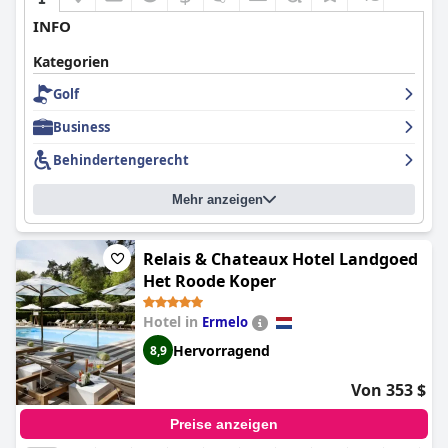
INFO
Kategorien
Golf
Business
Behindertengerecht
Mehr anzeigen
Relais & Chateaux Hotel Landgoed
Het Roode Koper
Hotel in
Ermelo
Hervorragend
8,9
Von 353 $
Preise anzeigen