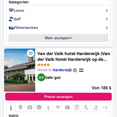
Kategorien
Luxus
Golf
Flitterwochen
Mehr anzeigen
Van der Valk hotel Harderwijk (Van
der Valk Hotel Harderwijk op de
Veluwe)
Hotel in
Harderwijk
Sehr gut
8,5
Von 186 $
Preise anzeigen
$
+6
INFO