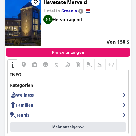
nicht verpassen darf!
Havezate Marveld
Hotel in
Groenlo
Hervorragend
9,2
Von 150 $
Preise anzeigen
$
+7
INFO
Kategorien
Wellness
Familien
Tennis
Mehr anzeigen