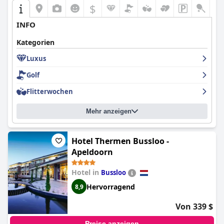
$
INFO
Kategorien
Luxus
Golf
Flitterwochen
Mehr anzeigen
Hotel Thermen Bussloo -
Apeldoorn
Hotel in
Bussloo
Hervorragend
8,9
Von 339 $
Preise anzeigen