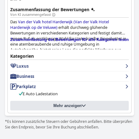
Zusammenfassung der Bewertungen
Von KI zusammengefasst
Das
Van der Valk hotel Harderwijk (Van der Valk Hotel
Harderwijk op de Veluwe)
erhält durchweg glühende
Bewertungen in verschiedenen Kategorien und festigt damit
seinen Ruf als erstklassige Wahl für Unterkünfte. Eingebettet in
Zusammenfassung der Bewertungen für alle Kategorien lesen
eine atemberaubende und ruhige Umgebung in
Autobahnnähe, bietet seine Lage die perfekte Mischung aus
Ruhe und Bequemlichkeit und ist somit ein idealer
Kategorien
Ausgangspunkt für Urlaubs- oder Geschäftsreisende. Die Gäste
Luxus
schätzen die Parklage des Hotels, die einen friedlichen
Rückzugsort mit einfachem Zugang zur charmanten Stadt
Business
Harderwijk bietet.
Parkplatz
Das Frühstücksangebot des Hotels wird für sein umfangreiches
E Auto Ladestation
und üppiges Angebot hoch gelobt und oft als perfekt und
fantastisch beschrieben. Die Gäste genießen eine vielfältige
Auswahl, darunter frische Schinken- und Käse-Croissants, die für
Mehr anzeigen
einen gelungenen Start in den Tag sorgen. Das Abendessen ist
ebenso lobenswert, wobei viele die hohe Qualität und die
*Es können zusätzliche Steuern oder Gebühren anfallen. Bitte überprüfen
köstlichen Speisen in Verbindung mit dem freundlichen und
Sie den Endpreis, bevor Sie Ihre Buchung abschließen.
aufmerksamen Service hervorheben.