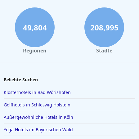
Hotels am Chiemsee
Hotels in Amsterdam
Hotels in Bremen
49,804
208,995
Hotels in Potsdam
Hotels in Oberstdorf
Regionen
Städte
Hotels in Konstanz
Hotels in Heiligenhafen
Hotels in Lazise
Beliebte Suchen
Hotels in Gelsenkirchen
Klosterhotels in Bad Wörishofen
Hotels in der Türkei
Golfhotels in Schleswig Holstein
Hotels auf Rhodos
Außergewöhnliche Hotels in Köln
Hotels in Den Haag
Yoga Hotels im Bayerischen Wald
Hotels in Amalfi