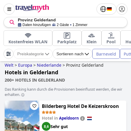
Provinz Gelderland
Daten hinzufügen
2 Gäste
1 Zimmer
Kostenfreies WLAN
Parkplatz
Klein
Pool
Hu
Barneveld
Put
Preiskategorie
Sortieren nach
Welt
>
Europa
>
Niederlande
>
Provinz Gelderland
Hotels in Gelderland
200+ HOTELS IN GELDERLAND
Das Ranking kann durch die Provisionen beeinflusst werden, die wir
erhalten.
Bilderberg Hotel De Keizerskroon
Hotel in
Apeldoorn
Sehr gut
8,6