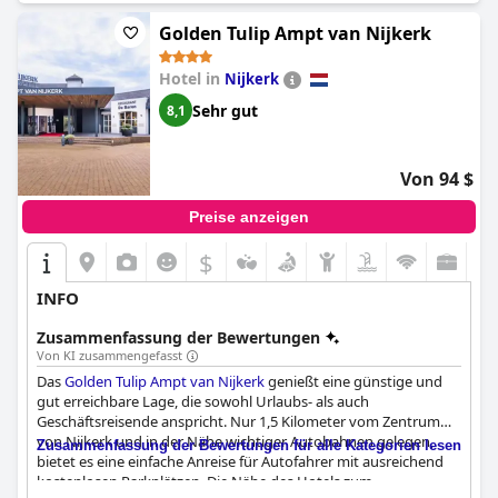
Golden Tulip Ampt van Nijkerk
Hotel in
Nijkerk
Sehr gut
8,1
Von 94 $
Preise anzeigen
$
INFO
Zusammenfassung der Bewertungen
Von KI zusammengefasst
Das
Golden Tulip Ampt van Nijkerk
genießt eine günstige und
gut erreichbare Lage, die sowohl Urlaubs- als auch
Geschäftsreisende anspricht. Nur 1,5 Kilometer vom Zentrum
von Nijkerk und in der Nähe wichtiger Autobahnen gelegen,
Zusammenfassung der Bewertungen für alle Kategorien lesen
bietet es eine einfache Anreise für Autofahrer mit ausreichend
kostenlosen Parkplätzen. Die Nähe des Hotels zum