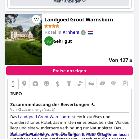
Mehr anzeigen
beschreiben sie als eine der besten, die sie je erlebt haben. Das
Hotel bietet auch bequeme und sichere Parkmöglichkeiten für
seine Gäste. Insgesamt ist das
Hotel de Sterrenberg - Adults
Only
ein erstklassiges Hotel nur für Erwachsene, das ein
Landgoed Groot Warnsborn
fantastisches Unterkunftserlebnis bietet.
Hotel in
Arnhem
Sehr gut
8,7
Von 127 $
Preise anzeigen
$
INFO
Zusammenfassung der Bewertungen
Von KI zusammengefasst
Das
Landgoed Groot Warnsborn
ist ein luxuriöses und
wunderschönes Hotel, das inmitten eines bezaubernden Waldes
liegt und eine wunderbare Verbindung zur Natur bietet. Das
Hotel befindet sich in einer ländlichen, ruhigen Gegend,
Zusammenfassung der Bewertungen für alle Kategorien lesen