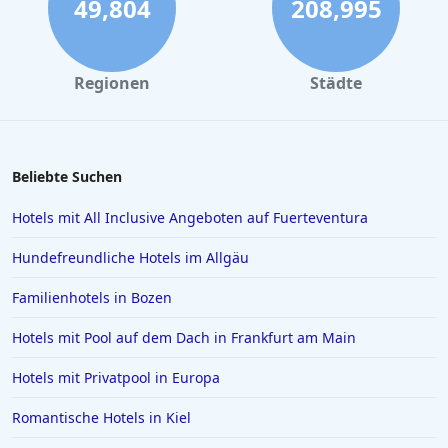
49,804
208,995
Hotels in Timmendorfer Strand
Hotels im Harz
Regionen
Städte
Hotels in Flensburg
Hotels in Kassel
Hotels in Barcelona
Beliebte Suchen
Hotels in Palma de Mallorca
Hotels mit All Inclusive Angeboten auf Fuerteventura
Hotels in Mailand
Hundefreundliche Hotels im Allgäu
Hotels auf Gran Canaria
Familienhotels in Bozen
Hotels in Zell am See
Hotels mit Pool auf dem Dach in Frankfurt am Main
Hotels in Würzburg
Hotels in Borkum
Hotels mit Privatpool in Europa
Hotels in Quedlinburg
Romantische Hotels in Kiel
Hotels in der Sächsischen Schweiz