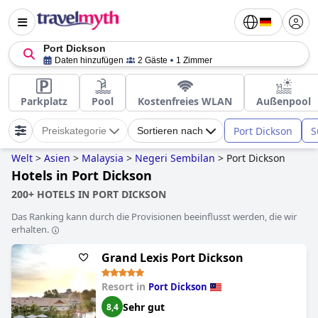
Port Dickson
Daten hinzufügen
2 Gäste
1 Zimmer
Parkplatz
Pool
Kostenfreies WLAN
Außenpool
Port Dickson
S
Preiskategorie
Sortieren nach
Welt
>
Asien
>
Malaysia
>
Negeri Sembilan
>
Port Dickson
Hotels in Port Dickson
200+ HOTELS IN PORT DICKSON
Das Ranking kann durch die Provisionen beeinflusst werden, die wir
erhalten.
Grand Lexis Port Dickson
Resort in
Port Dickson
Sehr gut
8,4