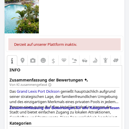
Derzeit auf unserer Plattform inaktiv.
$
INFO
Zusammenfassung der Bewertungen
Von KI zusammengefasst
Das
Grand Lexis Port Dickson
genießt hauptsächlich aufgrund
seiner strategischen Lage, der familienfreundlichen Umgebung
und des einzigartigen Merkmals eines privaten Pools in jedem
Zimmer einen guten Ruf. Das Hotel liegt ideal im Herzen der
Zusammenfassung der Bewertungen für alle Kategorien lesen
Stadt und bietet einfachen Zugang zu lokalen Attraktionen,
Geschäften und Restaurants. Diese Bequemlichkeit, kombiniert
mit einer ruhigen Umgebung und einem malerischen Meerblick,
Kategorien
macht es zu einer Top-Wahl für Familienurlaube. Die