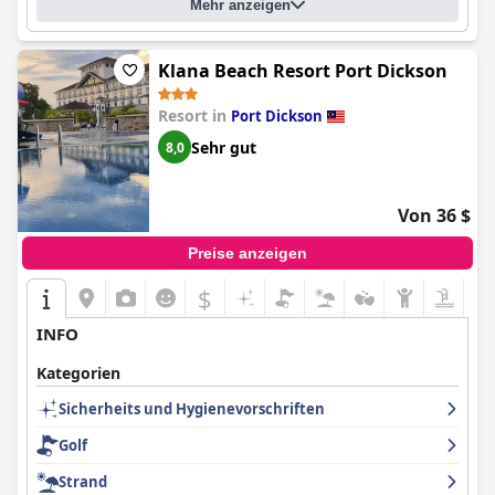
Mehr anzeigen
ruhige Lage, die die Gäste nie vergessen werden.
Klana Beach Resort Port Dickson
Resort in
Port Dickson
Sehr gut
8,0
Von 36 $
Preise anzeigen
$
INFO
Kategorien
Sicherheits und Hygienevorschriften
Golf
Strand