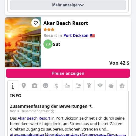
Mehr anzeigen
Akar Beach Resort
Resort in
Port Dickson
Gut
7,4
Von 42 $
Preise anzeigen
$
INFO
Zusammenfassung der Bewertungen
Von KI zusammengefasst
Das
Akar Beach Resort
in Port Dickson zeichnet sich durch seine
bemerkenswerte Lage direkt am Strand aus und bietet Gästen
direkten Zugang zu sauberen, schönen Stränden und
atemberaubenden Meerblick von ihren Zimmern aus. Diese
Zusammenfassung der Bewertungen für alle Kategorien lesen