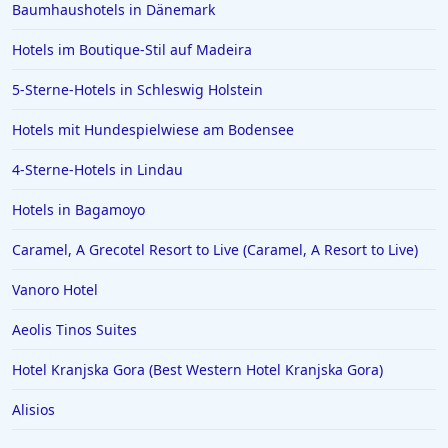
Baumhaushotels in Dänemark
Hotels in Speyer
Hotels im Boutique-Stil auf Madeira
Hotels in Bregenz
5-Sterne-Hotels in Schleswig Holstein
Hotels in Paguera
Hotels in Achen See
Hotels mit Hundespielwiese am Bodensee
Hotels in Marburg Biedenkopf
4-Sterne-Hotels in Lindau
Hotels in Punta Cana
Hotels in Bagamoyo
Hotels in Burg
Caramel, A Grecotel Resort to Live (Caramel, A Resort to Live)
Hotels in Ischgl
Vanoro Hotel
Hotels in Cochem
Aeolis Tinos Suites
Hotels in Karibische Inseln
Hotels in Boppard
Hotel Kranjska Gora (Best Western Hotel Kranjska Gora)
Alisios