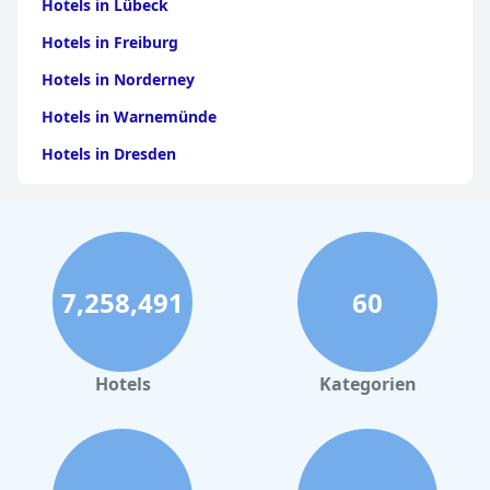
Hotels in Lübeck
Hotels in Freiburg
Hotels in Norderney
Hotels in Warnemünde
Hotels in Dresden
Hotels am Bodensee
Hotels in Stuttgart
Hotels in Leipzig
7,258,491
60
Hotels in Bamberg
Hotels in Nürnberg
Hotels in Büsum
Hotels
Kategorien
Hotels in List auf Sylt
Hotels in London
Hotels in Heidelberg