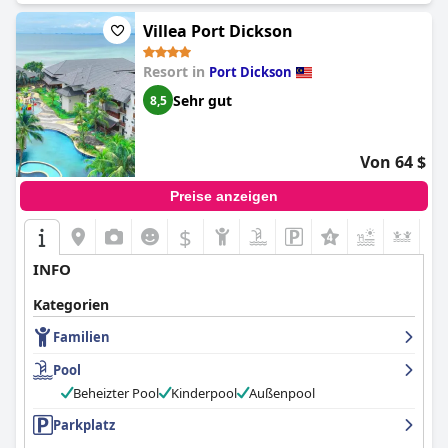
Villea Port Dickson
Resort in
Port Dickson
Sehr gut
8,5
Von 64 $
Preise anzeigen
$
INFO
Kategorien
Familien
Pool
Beheizter Pool
Kinderpool
Außenpool
Parkplatz