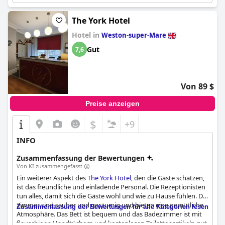
The York Hotel
Hotel in
Weston-super-Mare
Gut
7,6
Von 89 $
Preise anzeigen
$
+9
INFO
Zusammenfassung der Bewertungen
Von KI zusammengefasst
Ein weiterer Aspekt des
The York Hotel
, den die Gäste schätzen,
ist das freundliche und einladende Personal. Die Rezeptionisten
tun alles, damit sich die Gäste wohl und wie zu Hause fühlen. Die
Zimmer sind sauber und geräumig und bieten eine gemütliche
Zusammenfassung der Bewertungen für alle Kategorien lesen
Atmosphäre. Das Bett ist bequem und das Badezimmer ist mit
flauschigen Handtüchern und kostenlosen Toilettenartikeln gut