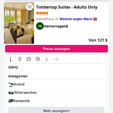
Timbertop Suites - Adults Only
Gästehaus in
Weston-super-Mare
Hervorragend
10
Von 121 $
Preise anzeigen
$
+8
INFO
Kategorien
Strand
Flitterwochen
Romantik
Mehr anzeigen