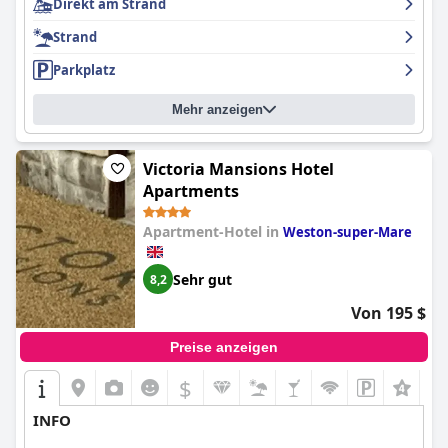
Direkt am Strand
dennoch eine gute Wahl für einen preisgünstigen Urlaub.
Strand
Parkplatz
Mehr anzeigen
Victoria Mansions Hotel
Apartments
Apartment-Hotel in
Weston-super-Mare
Sehr gut
8,2
Von 195 $
Preise anzeigen
$
+3
INFO