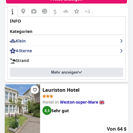
$
+4
INFO
Kategorien
Klein
4-Sterne
Strand
Mehr anzeigen
Lauriston Hotel
Hotel in
Weston-super-Mare
Sehr gut
8,3
Von 64 $