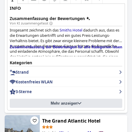
INFO
Zusammenfassung der Bewertungen
Von KI zusammengefasst
Insgesamt zeichnet sich das
Smiths Hotel
dadurch aus, dass es
die Erwartungen übertrifft und ein gutes Preis-Leistungs-
Verhältnis bietet. Es gibt zwar einige kleinere Probleme mit der
Ausstattung, aber die meisten Gäste schätzen die freundliche
Zusammenfassung der Bewertungen für alle Kategorien lesen
und einladende Atmosphäre, die das Personal schafft. Obwohl
das Hotel in erster Linie auf Rentner ausgerichtet ist, die einen
Rückzugsort am Meer suchen, ist es eine gute Wahl für alle, die
Kategorien
eine erschwingliche und komfortable Übernachtung suchen.
Strand
Wer eine unkomplizierte Unterkunft sucht, sollte ein
preisgünstiges Zimmer buchen.
Kostenfreies WLAN
3-Sterne
Mehr anzeigen
The Grand Atlantic Hotel