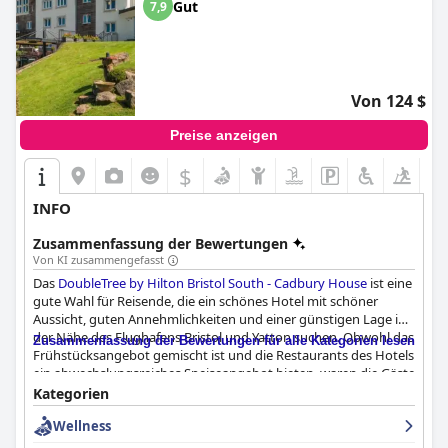
Gut
7,9
Von 124 $
Preise anzeigen
$
INFO
Zusammenfassung der Bewertungen
Von KI zusammengefasst
Das
DoubleTree by Hilton Bristol South - Cadbury House
ist eine
gute Wahl für Reisende, die ein schönes Hotel mit schöner
Aussicht, guten Annehmlichkeiten und einer günstigen Lage in
der Nähe des Flughafens Bristol und Yatton suchen. Obwohl das
Zusammenfassung der Bewertungen für alle Kategorien lesen
Frühstücksangebot gemischt ist und die Restaurants des Hotels
ein abwechslungsreiches Speiseangebot bieten, waren die Gäste
im Allgemeinen mit dem köstlichen Essen, dem freundlichen
Kategorien
Personal und der Sauberkeit zufrieden. Die Zimmer sind im
Wellness
Allgemeinen komfortabel, aber es gab einige Beschwerden über
unbequeme Betten und Lärm. Trotz dieser kleinen Probleme