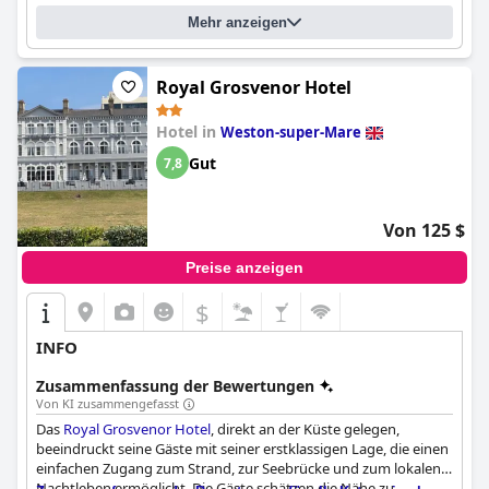
sollten. Das Royal Hotel bietet eine anständige Ausstattung für
Mehr anzeigen
seinen Preis und ist eine gute Wahl für diejenigen, die Weston-
super-Mare erkunden möchten.
Royal Grosvenor Hotel
Hotel in
Weston-super-Mare
Gut
7,8
Von 125 $
Preise anzeigen
$
INFO
Zusammenfassung der Bewertungen
Von KI zusammengefasst
Das
Royal Grosvenor Hotel
, direkt an der Küste gelegen,
beeindruckt seine Gäste mit seiner erstklassigen Lage, die einen
einfachen Zugang zum Strand, zur Seebrücke und zum lokalen
Nachtleben ermöglicht. Die Gäste schätzen die Nähe zu