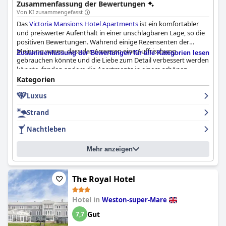
Zusammenfassung der Bewertungen
Von KI zusammengefasst
Das
Victoria Mansions Hotel Apartments
ist ein komfortabler
und preiswerter Aufenthalt in einer unschlagbaren Lage, so die
positiven Bewertungen. Während einige Rezensenten der
Meinung waren, dass das Anwesen eine Auffrischung
Zusammenfassung der Bewertungen für alle Kategorien lesen
gebrauchen könnte und die Liebe zum Detail verbessert werden
könnte, fanden andere die Apartments in einem schönen,
sauberen Zustand. Obwohl das Hotel als 4-Sterne-Hotel
Kategorien
angepriesen wird, waren einige Kritiker der Meinung, dass es
Luxus
eher in die 3-Sterne-Kategorie fällt. Für diejenigen, die ein
luxuriöseres Erlebnis suchen, sind jedoch Upgrade-Unterkünfte
Strand
verfügbar. Während einige Kritiker den Preis etwas zu hoch
fanden, lobten andere die hervorragende Lage. Insgesamt
Nachtleben
bietet das
Victoria Mansions Hotel Apartments
angenehme
Einrichtungen und Dienstleistungen für einen günstigen
Mehr anzeigen
Aufenthalt.
The Royal Hotel
Hotel in
Weston-super-Mare
Gut
7,7