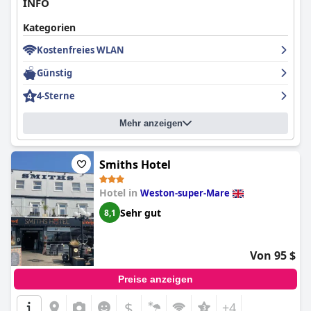
INFO
Kategorien
Kostenfreies WLAN
Günstig
4-Sterne
Mehr anzeigen
Smiths Hotel
Hotel in
Weston-super-Mare
Sehr gut
8,1
Von 95 $
Preise anzeigen
$
+4