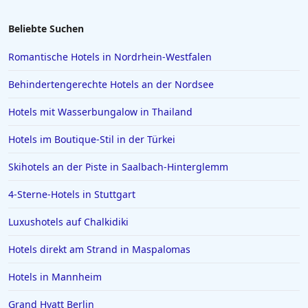
Insgesamt ist das
Royal Grosvenor Hotel
eine solide Wahl für
Hotels in Lazise
Beliebte Suchen
Reisende, die eine schöne Aussicht, Bequemlichkeit und eine
einladende Atmosphäre suchen, was es sowohl für kurze
Hotels in Gelsenkirchen
Aufenthalte als auch für längere Urlaube ideal macht.
Romantische Hotels in Nordrhein-Westfalen
Hotels in der Türkei
Behindertengerechte Hotels an der Nordsee
Hotels auf Rhodos
Hotels mit Wasserbungalow in Thailand
Hotels in Den Haag
Hotels im Boutique-Stil in der Türkei
Hotels in Amalfi
Hotels in Meran
Skihotels an der Piste in Saalbach-Hinterglemm
Hotels in Sachsen
4-Sterne-Hotels in Stuttgart
Hotels in Aachen
Luxushotels auf Chalkidiki
Hotels in Domburg
Hotels direkt am Strand in Maspalomas
Hotels auf Ibiza
Hotels in Mannheim
Hotels in Stralsund
Hotels in Warendorf
Grand Hyatt Berlin