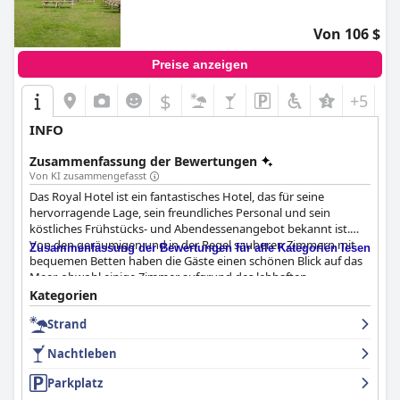
Von 106 $
Preise anzeigen
$
+5
INFO
Zusammenfassung der Bewertungen
Von KI zusammengefasst
Das Royal Hotel ist ein fantastisches Hotel, das für seine
hervorragende Lage, sein freundliches Personal und sein
köstliches Frühstücks- und Abendessenangebot bekannt ist.
Von den geräumigen und in der Regel sauberen Zimmern mit
Zusammenfassung der Bewertungen für alle Kategorien lesen
bequemen Betten haben die Gäste einen schönen Blick auf das
Meer, obwohl einige Zimmer aufgrund des lebhaften
Nachtlebens in der Nähe veraltet und laut sein können. Das
Kategorien
Hotel bietet kostenlose Parkplätze vor Ort, was in der
Strand
Hochsaison ein Pluspunkt ist. Das Personal ist äußerst
hilfsbereit und zuvorkommend, auch wenn einige Gäste von
Nachtleben
anfänglich unfreundlichen Begegnungen berichteten. Das Hotel
hat sich seinen Charme mit seinen ursprünglichen Merkmalen
Parkplatz
bewahrt, auch wenn einige Bereiche modernisiert werden