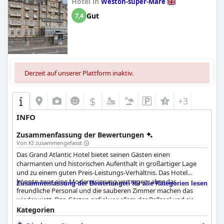
Hotel in
Weston-super-Mare
Gut
7,4
Derzeit auf unserer Plattform inaktiv.
$
+3
INFO
Zusammenfassung der Bewertungen
Von KI zusammengefasst
Das Grand Atlantic Hotel bietet seinen Gästen einen
charmanten und historischen Aufenthalt in großartiger Lage
und zu einem guten Preis-Leistungs-Verhältnis. Das Hotel
könnte zwar eine Modernisierung vertragen, aber das
Zusammenfassung der Bewertungen für alle Kategorien lesen
freundliche Personal und die sauberen Zimmer machen das
wieder wett. Den Gästen gefiel vor allem der Ballsaal und sie
fanden ihn sehenswert. Obwohl einige das Essen als einfach und
Kategorien
das Abendangebot als früh endend empfanden, ist das Hotel