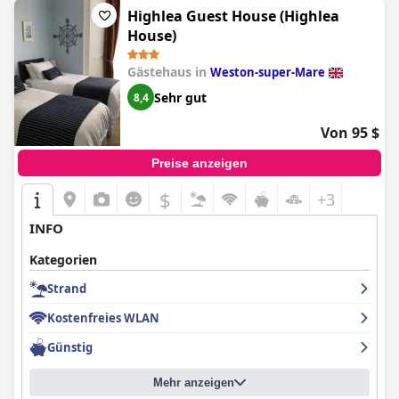
Highlea Guest House (Highlea
House)
Gästehaus in
Weston-super-Mare
Sehr gut
8,4
Von 95 $
Preise anzeigen
$
+3
INFO
Kategorien
Strand
Kostenfreies WLAN
Günstig
Mehr anzeigen