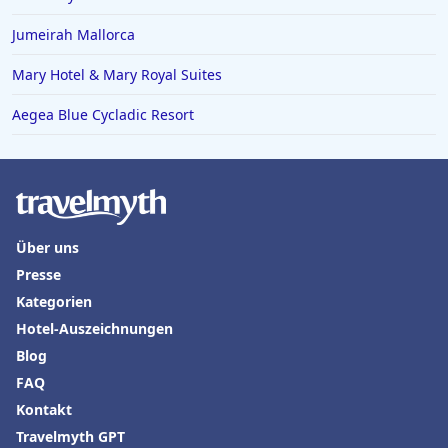
Hotels in Paderborn
Jumeirah Mallorca
Hotels in Italien
Mary Hotel & Mary Royal Suites
Hotels in Luzern
Aegea Blue Cycladic Resort
Hotels in Hohenlohe
Hotels in Sankt Anton im Montafon
Hotels in Miami
Hotels in Lugano
Über uns
Hotels in Friedrichshafen
Presse
Kategorien
Hotel-Auszeichnungen
Blog
FAQ
Kontakt
Travelmyth GPT