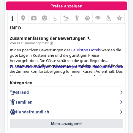
Preise anzeigen
$
+3
INFO
Zusammenfassung der Bewertungen
Von KI zusammengefasst
In den positiven Bewertungen des
Lauriston Hotel
s werden die
gute Lage in Küstennähe und die günstigen Preise
hervorgehoben. Die Gäste schätzen die grundlegende
Ausstattung und die angebotenen Dienstleistungen und finden
Zusammenfassung der Bewertungen für alle Kategorien lesen
die Zimmer komfortabel genug für einen kurzen Aufenthalt. Das
Hotel ist zwar etwas in die Jahre gekommen und müsste
modernisiert werden, aber es bietet ein gutes Preis-Leistungs-
Kategorien
Verhältnis und ist eine gute Wahl für preisbewusste Reisende.
Strand
Insgesamt ist das
Lauriston Hotel
eine solide Wahl für alle, die
ein günstiges Hotel in Küstennähe suchen.
Familien
Hundefreundlich
Mehr anzeigen