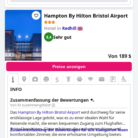
Hampton By Hilton Bristol Airport
Hotel in
Redhill
Sehr gut
8,4
Von 189 $
Preise anzeigen
$
INFO
Zusammenfassung der Bewertungen
Von KI zusammengefasst
Das
Hampton By Hilton Bristol Airport
wird durchweg für seine
erstklassige Lage gelobt, was es zu einer idealen Wahl für
Reisende macht, die einen bequemen Zugang zum Flughafen
Bristol benötigen. Gäste schätzen die sauberen, ruhigen und
Zusammenfassung der Bewertungen für alle Kategorien lesen
komfortablen Zimmer, die eine erholsame Umgebung bieten.