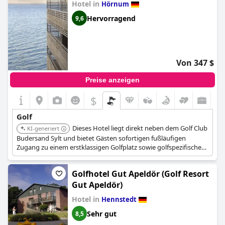
Hotel in
Hörnum
Hervorragend
9,6
Von 347 $
Preise anzeigen
$
Golf
Dieses Hotel liegt direkt neben dem Golf Club
KI-generiert
Budersand Sylt und bietet Gästen sofortigen fußläufigen
Zugang zu einem erstklassigen Golfplatz sowie golfspezifische
Pakete und Annehmlichkeiten.
Golfhotel Gut Apeldör (Golf Resort
Gut Apeldör)
Hotel in
Hennstedt
Sehr gut
8,5