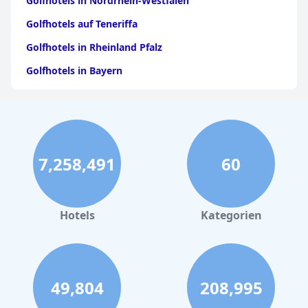
Golfhotels in Nordrhein-Westfalen
Golfhotels auf Teneriffa
Golfhotels in Rheinland Pfalz
Golfhotels in Bayern
Golfhotels in Mecklenburg Vorpommern
Golfhotels in der Toskana
Golfhotels in Oberstaufen
7,258,491
60
Golfhotels in Salzburg
Golfhotels in Munster
Golfhotels in Portugal
Hotels
Kategorien
Golfhotels am Bodensee
Golfhotels in Dubai
Golfhotels in Marbella
49,804
208,995
Golfhotels auf Sardinien