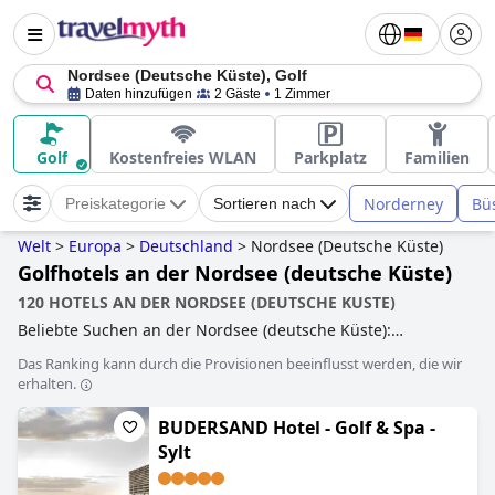
Nordsee (Deutsche Küste), Golf
Daten hinzufügen
2 Gäste
1 Zimmer
Golf
Kostenfreies WLAN
Parkplatz
Familien
Norderney
Bü
Preiskategorie
Sortieren nach
Welt
>
Europa
>
Deutschland
>
Nordsee (Deutsche Küste)
Golfhotels an der Nordsee (deutsche Küste)
120 HOTELS AN DER NORDSEE (DEUTSCHE KUSTE)
Beliebte Suchen an der Nordsee (deutsche Küste):
hundefreundliche hotels
,
behindertengerechte hotels
,
Das Ranking kann durch die Provisionen beeinflusst werden, die wir
hotels mit beheiztem pool
,
hotels direkt am strand
,
kleine
erhalten.
hotels
,
yoga hotels
,
familienhotels
,
wellnesshotels
,
golfhotels
,
romantische hotels
,
4-sterne-hotels
,
BUDERSAND Hotel - Golf & Spa -
erwachsenenhotels
,
5-sterne-hotels
,
hotels mit pool
,
luxushotels
,
hotels mit kostenfreiem hundeaufenthalt
,
Sylt
hotels mit hundespielwiese
and
günstige hotels
.