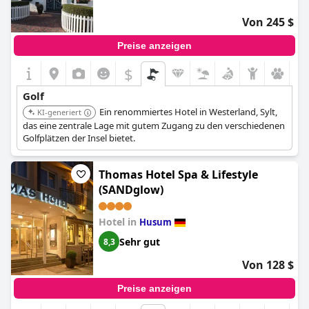
Von 245 $
Preise anzeigen
$
Golf
Ein renommiertes Hotel in Westerland, Sylt,
KI-generiert
das eine zentrale Lage mit gutem Zugang zu den verschiedenen
Golfplätzen der Insel bietet.
Thomas Hotel Spa & Lifestyle
(SANDglow)
Hotel in
Husum
Sehr gut
8,3
Von 128 $
Preise anzeigen