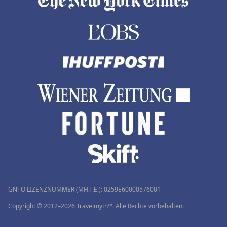
GNTO LIZENZNUMMER (MH.T.E.): 0259Ε60000576001
Copyright © 2012–2026 Travelmyth™. Alle Rechte vorbehalten.