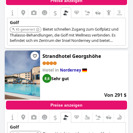
Preise anzeigen
$
Golf
Bietet schnellen Zugang zum Golfplatz und
KI-generiert
Thalasso-Behandlungen, die Golf mit Wellness verbinden. Es
befindet sich im Zentrum der Insel Norderney und bietet
Zugang zum Fischerhaus Museum.
Strandhotel Georgshöhe
Hotel in
Norderney
Sehr gut
8,6
Von 291 $
Preise anzeigen
$
Golf