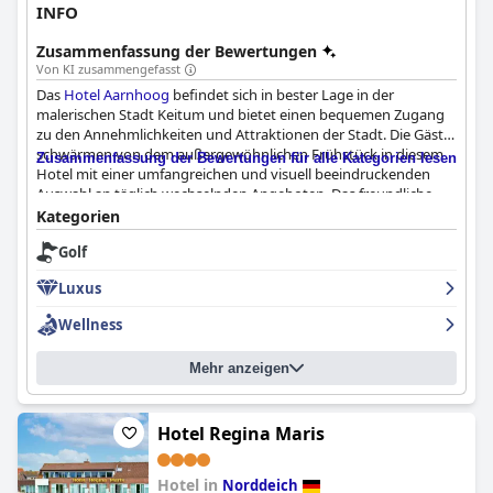
INFO
Zusammenfassung der Bewertungen
Von KI zusammengefasst
Das
Hotel Aarnhoog
befindet sich in bester Lage in der
malerischen Stadt Keitum und bietet einen bequemen Zugang
zu den Annehmlichkeiten und Attraktionen der Stadt. Die Gäste
schwärmen von dem außergewöhnlichen Frühstück in diesem
Zusammenfassung der Bewertungen für alle Kategorien lesen
Hotel mit einer umfangreichen und visuell beeindruckenden
Auswahl an täglich wechselnden Angeboten. Das freundliche
und aufmerksame Personal bietet erstklassigen Service und
Kategorien
sorgt dafür, dass sich die Gäste während ihres gesamten
Golf
Aufenthalts wohl fühlen. Die Zimmer haben eine angenehme
Atmosphäre mit gut ausgestatteten Möbeln und geräumigen
Luxus
Badezimmern mit freistehenden Badewannen und
Doppelduschen. Einziger kleiner Kritikpunkt ist, dass einige
Wellness
Möbel Abnutzungserscheinungen aufweisen. Alles in allem ist
das
Hotel Aarnhoog
der perfekte Ausgangspunkt für die
Mehr anzeigen
Erkundung der wunderschönen Insel Sylt und bietet eine
warme und einladende Atmosphäre, die die Gäste zu schätzen
wissen.
Hotel Regina Maris
Hotel in
Norddeich