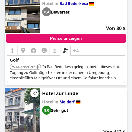
Hotel in
Bad Bederkesa
Bewertet
6,4
Von 80 $
Preise anzeigen
$
+4
Golf
In Bad Bederkesa gelegen, bietet dieses Hotel
KI-generiert
Zugang zu Golfmöglichkeiten in der näheren Umgebung,
einschließlich Minigolf vor Ort und einem Golfplatz innerhalb
von 3 km.
Hotel Zur Linde
Hotel in
Meldorf
Sehr gut
8,0