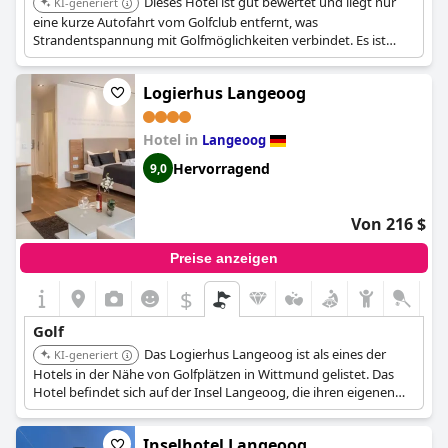
Dieses Hotel ist gut bewertet und liegt nur
KI-generiert
eine kurze Autofahrt vom Golfclub entfernt, was
Strandentspannung mit Golfmöglichkeiten verbindet. Es ist
auch ein günstiges Hotel.
Logierhus Langeoog
Hotel in
Langeoog
Hervorragend
9,0
Von 216 $
Preise anzeigen
$
Golf
Das Logierhus Langeoog ist als eines der
KI-generiert
Hotels in der Nähe von Golfplätzen in Wittmund gelistet. Das
Hotel befindet sich auf der Insel Langeoog, die ihren eigenen
Golfclub, GC Insel Langeoog, besitzt.
Inselhotel Langeoog