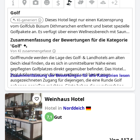
$
+2
Golf
Dieses Hotel liegt nur einen Katzensprung
KI-generiert
vom Golfclub Büsum Dithmarschen entfernt und bietet spezielle
Golfpakete an. Es verfügt über einen Wellnessbereich mit Sauna
und Fitnessgeräten.
Zusammenfassung der Bewertungen für die Kategorie
'Golf'
Von KI zusammengefasst
Golffreunde werden die Lage des Golf- & Landhotels am alten
Deich ideal finden, da es sich in unmittelbarer Nähe eines
gepflegten Golfplatzes direkt gegenüber befindet. Das Hotel
liegt 6 Kilometer von Büsum entfernt und bietet einen
Zusammenfassung der Bewertungen für alle Kategorien lesen
ausgezeichneten Zugang für diejenigen, die eine Runde Golf
nebenan genießen möchten. Gäste haben die wunderschöne
Lage des Hotels direkt neben dem Golfplatz hervorgehoben,
was es zu einem ausgezeichneten Ausgangspunkt für einen
Weinhaus Hotel
Wochenendausflug zur Erkundung der Umgebung macht. Die
Hotel in
Bequemlichkeit eines Golfpakets für einen Aufenthalt von 2
Norddeich
Nächten verbessert das Erlebnis für Golf-Aficionados zusätzlich.
Gut
7,1
Während einige meinen, dass das Hotel seinen Golfaspekt nicht
übermäßig betont, bleibt seine Lage besonders vorteilhaft für
diejenigen, die die Nähe zum Grün priorisieren.