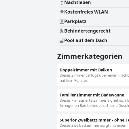
Nachtleben
Kostenfreies WLAN
Parkplatz
Behindertengerecht
Pool auf dem Dach
Zimmerkategorien
Doppelzimmer mit Balkon
Dieses Zimmer verfügt über einen Flachb
hat kein Fenster.
Familienzimmer mit Badewanne
Dieses klimatisierte Zimmer eignet sich 
Im eigenen Bad befindet sich eine Dusch
Superior Zweibettzimmer - ohne F
Dieses Zweibettzimmer sorgt mit einem P