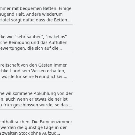
jedoch über einen Balkon mit
zimmer mit bequemen Betten. Einige
 loben die angemessene
genügend Halt. Andere wiederum
che oder der Betten hatten. Die
tel sorgt dafür, dass die Betten
nden.
. Insgesamt können die Gäste im
cke wie "sehr sauber", "makellos"
iche Reinigung und das Auffüllen
ewertungen, die sich auf die
 die Gäste jedoch mit der
.
bereitschaft von den Gästen immer
chkeit und sein Wissen erhalten,
wurde für seine Freundlichkeit
elobt wurde. Es gab jedoch einige
hatten, dass der Service nicht
eine willkommene Abkühlung von der
s ausgezeichnet, effizient und
n, auch wenn er etwas kleiner ist
n würden.
u früh geschlossen wurde, so dass
tet, perfekt für ein kühles Bad nach
e sehr schätzten, so dass die
fenthalt suchen. Die Familienzimmer
 den Aufenthalt im Rest Bugis
 werden die günstige Lage in der
m zweiten Stock ohne Aufzug