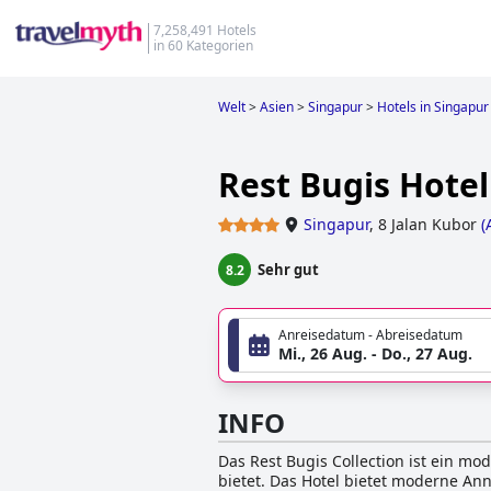
7,258,491 Hotels
in 60 Kategorien
Welt
>
Asien
>
Singapur
>
Hotels in Singapur
Rest Bugis Hotel
Singapur
,
8 Jalan Kubor
(
Sehr gut
8.2
Anreisedatum - Abreisedatum
Mi., 26 Aug. - Do., 27 Aug.
INFO
Das Rest Bugis Collection ist ein mo
bietet. Das Hotel bietet moderne An