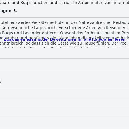
uare und Bugis Junction und ist nur 25 Autominuten vom internat
mit verschiedenen Annehmlichkeiten, in denen sich die Gäste ents
ungen
erei- und Reinigungsservice, mehrsprachigem Personal, Gepäcka
fenthalt. Darüber hinaus bietet es eine einfache Erreichbarkeit 
empfehlenswertes Vier-Sterne-Hotel in der Nähe zahlreicher Resta
den öffentlichen Bereichen für zusätzliche Sicherheit. Mit kostenl
 außergewöhnliche Lage spricht verschiedene Arten von Reisenden 
ebung ist das Rest Bugis Hotel die ideale Wahl für Freizeit- und 
ugis und Lavender entfernt. Obwohl das Frühstück nicht im Preis i
 verbringen möchten.
d sauber und gepflegt. Viele Gäste loben die makellosen und hell
Zusammenfassung der Bewertungen für alle Kategorien lesen
nntnisreich, so dass sich die Gäste wie zu Hause fühlen. Der Poo
en Blick auf die Stadt. Das Rest Bugis Hotel ist insgesamt eine g
l