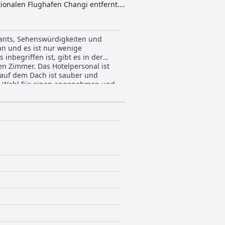
ionalen Flughafen Changi entfernt.
pannen können. Das Hotel sorgt mit
ufbewahrung und kostenlosen
mit Rolltreppen und Aufzügen, einen
urants, Sehenswürdigkeiten und
osem Wi-Fi in den öffentlichen
an und es ist nur wenige
Geschäftsreisende, die einen
nbegriffen ist, gibt es in der
en Zimmer. Das Hotelpersonal ist
l auf dem Dach ist sauber und
ute Wahl für einen angenehmen und