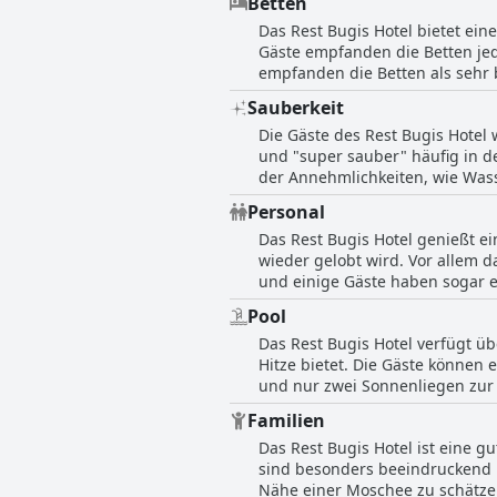
Betten
oder Menschen, die geschlosse
Das Rest Bugis Hotel bietet ei
Fenster, von dem aus man die
Gäste empfanden die Betten jed
Ausstattung und die guten Hygi
empfanden die Betten als sehr 
Lage des Hotels ist günstig, u
täglich frisch und sauber sind
Sauberkeit
Rest Bugis Hotel eine gute Nac
Die Gäste des Rest Bugis Hotel 
und "super sauber" häufig in d
der Annehmlichkeiten, wie Wass
Sauberkeit bezogen, wie z. B.
Personal
Sauberkeit des Hotels zufrieden
Das Rest Bugis Hotel genießt ei
wieder gelobt wird. Vor allem d
und einige Gäste haben sogar e
erwähnt, ebenso wie die philip
Pool
wenige Fälle, in denen Gäste w
Das Rest Bugis Hotel verfügt 
zuvorkommend genug war. Im Gr
Hitze bietet. Die Gäste können
professionell empfunden, und 
und nur zwei Sonnenliegen zur 
es schwierig war, ihn nachts zu
Familien
der Erkundung der Stadt. Frisc
Das Rest Bugis Hotel ist eine 
Zimmer nicht feucht wurden. In
sind besonders beeindruckend m
Hotel.
Nähe einer Moschee zu schätzen