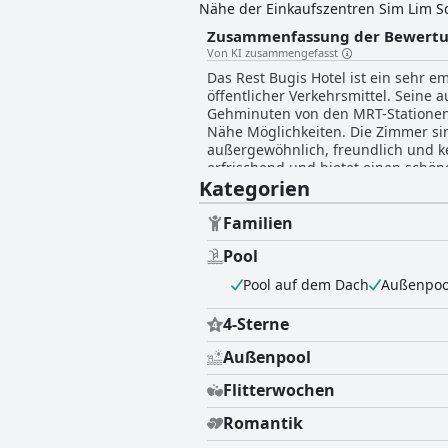
Nähe der Einkaufszentren Sim Lim Sq
Es bietet gut ausgestattete Zimmer 
Zusammenfassung der Bewert
einer 24-Stunden-Rezeption, Wäsch
Von KI zusammengefasst
Parkplätzen für einen angenehmen Au
Das Rest Bugis Hotel ist ein sehr 
kostenlosen Sitzbereich und CCTV in 
öffentlicher Verkehrsmittel. Seine
Bereichen und einer Nichtraucherumg
Gehminuten von den MRT-Stationen B
angenehmen Aufenthalt in Singapur
Nähe Möglichkeiten. Die Zimmer sin
außergewöhnlich, freundlich und ke
erfrischend und bietet einen schön
Kategorien
bequemen Aufenthalt in Singapur.
Familien
Pool
Pool auf dem Dach
Außenpoo
4-Sterne
Außenpool
Flitterwochen
Romantik