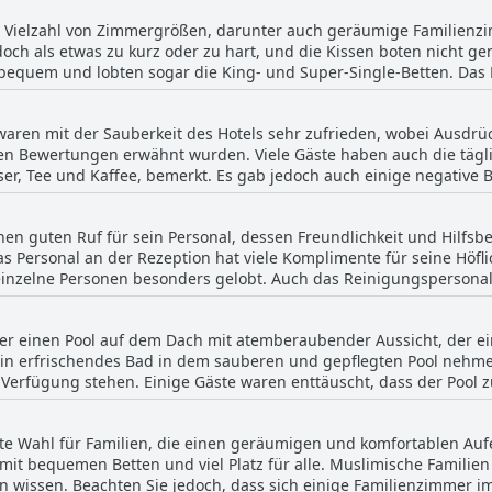
ne Räume nicht mögen. Einige Zimmer im Untergeschoss verfügen 
ne Vielzahl von Zimmergrößen, darunter auch geräumige Familien
 bunten Gebäude und den Sonnenuntergang sehen kann. Die Gäste
och als etwas zu kurz oder zu hart, und die Kissen boten nicht 
enestandards, obwohl einige Probleme mit der Sauberkeit der Dus
bequem und lobten sogar die King- und Super-Single-Betten. Das Ho
m die wichtigsten Sehenswürdigkeiten und Einkaufszentren zu erku
, und die Kissen und Bezüge werden als sehr gemütlich empfunden
htruhe erwarten.
waren mit der Sauberkeit des Hotels sehr zufrieden, wobei Ausdrü
en Bewertungen erwähnt wurden. Viele Gäste haben auch die tägl
er, Tee und Kaffee, bemerkt. Es gab jedoch auch einige negative B
 schmutzige Wände und Schimmel auf den Möbeln. Insgesamt waren
 und haben auch das freundliche und hilfsbereite Personal gelobt
nen guten Ruf für sein Personal, dessen Freundlichkeit und Hilfs
as Personal an der Rezeption hat viele Komplimente für seine Höfli
inzelne Personen besonders gelobt. Auch das Reinigungspersonal 
pinischen Mitarbeiter, wobei Ivy von einem Reisenden besonders g
eniger freundliches Personal angetroffen haben oder den Eindruck 
über einen Pool auf dem Dach mit atemberaubender Aussicht, der 
oßen und Ganzen haben die meisten Gäste das Personal jedoch al
 ein erfrischendes Bad in dem sauberen und gepflegten Pool nehme
mehrere Gäste erwähnten, dass sie gerne wieder hier übernachte
Verfügung stehen. Einige Gäste waren enttäuscht, dass der Pool z
 nutzen. Nichtsdestotrotz war der Poolbereich schön und gut gestal
he Handtücher wurden am Pool zur Verfügung gestellt, was die Gäst
gute Wahl für Familien, die einen geräumigen und komfortablen Au
sgesamt war der Pool auf dem Dach ein zusätzlicher Pluspunkt für
it bequemen Betten und viel Platz für alle. Muslimische Familien
 wissen. Beachten Sie jedoch, dass sich einige Familienzimmer i