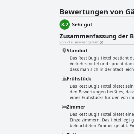
Höhepunkte des Hotels ist der Außenpool
Hotel liegt nur wenige Gehminuten v
Bewertungen von Gä
ein idealer Ausgangspunkt für Gäste
25 Autominuten entfernt und bietet
8.2
Sehr gut
im Rest Bugis Hotel ist mit einem F
ausgestattet und bietet den Gästen einen gemüt
Zusammenfassung der 
seiner Gäste eingestellt und bietet 
Dienstleistungen wie Wäscherei und
Von KI zusammengefasst
mehrsprachige Personal, die Gepäck
Standort
noch attraktiver. Darüber hinaus bie
kostenlosen Sitzbereich und CCTV in 
Das Rest Bugis Hotel besticht d
in den öffentlichen Bereichen sowie
Verkehrsmittel und spricht dam
Geschäftsreisende, die einen ange
dass man sich in der Stadt leich
kulinarischen Köstlichkeiten ge
Frühstück
die Marina Bay besuchen. Darübe
Das Rest Bugis Hotel bietet sei
Sie allein oder in einer Gruppe
den Bewertungen heißt es, dass
eines Frühstücks für den von ih
Einkaufszentrum mit Frühstück
Zimmer
es begrenzt, enttäuschend oder 
Das Rest Bugis Hotel bietet e
man frühstücken kann, aber für 
Einzelzimmern. Das Hotel legt 
vielleicht nicht die ideale Wahl.
beleuchteten Zimmer gelobt. Ei
genug für ihre Bedürfnisse. Die