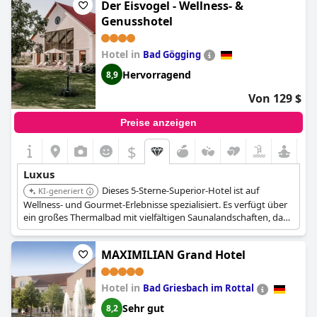
Der Eisvogel - Wellness- &
Zimmer und Suiten für höchsten Komfort bereit.
Genusshotel
Hotel in
Bad Gögging
Hervorragend
8,9
Von 129 $
Preise anzeigen
$
Luxus
Dieses 5-Sterne-Superior-Hotel ist auf
KI-generiert
Wellness- und Gourmet-Erlebnisse spezialisiert. Es verfügt über
ein großes Thermalbad mit vielfältigen Saunalandschaften, das
ein umfassendes Entspannungsangebot bietet. Gäste können
hochwertige Gourmetküche genießen, was es zu einem idealen
MAXIMILIAN Grand Hotel
Reiseziel für anspruchsvolle Reisende macht, die sowohl Luxus
als auch kulinarische Exzellenz suchen.
Hotel in
Bad Griesbach im Rottal
Sehr gut
8,2