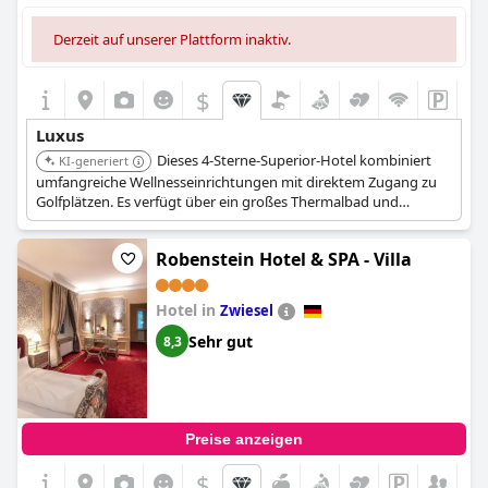
Derzeit auf unserer Plattform inaktiv.
$
Luxus
Dieses 4-Sterne-Superior-Hotel kombiniert
KI-generiert
umfangreiche Wellnesseinrichtungen mit direktem Zugang zu
Golfplätzen. Es verfügt über ein großes Thermalbad und
verschiedene Saunen und richtet sich an Gäste, die sowohl
Entspannung als auch sportliche Aktivitäten in luxuriöser
Robenstein Hotel & SPA - Villa
Umgebung wünschen.
Hotel in
Zwiesel
Sehr gut
8,3
Preise anzeigen
$