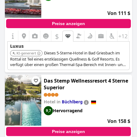
Von 111 $
Preise anzeigen
$
+12
Luxus
Dieses 5-Sterne-Hotel in Bad Griesbach im
KI-generiert
Rottal ist Teil eines erstklassigen Quellness & Golf Resorts. Es
verfügt über einen großen Thermal-Spa-Bereich mit Innen- und
Außenpools sowie verschiedenen Saunen. Das Hotel bietet auch
direkten Zugang zu Golfplätzen und richtet sich an Gäste, die
Das Stemp Wellnessresort 4 Sterne
sowohl Entspannung als auch aktive Betätigung in luxuriöser
Umgebung suchen.
Superior
Hotel in
Büchlberg
Hervorragend
9,7
Von 158 $
Preise anzeigen