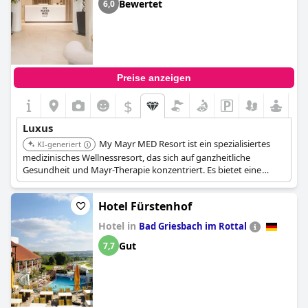
Bewertet
6,0
Preise anzeigen
$
+4
Luxus
My Mayr MED Resort ist ein spezialisiertes
KI-generiert
medizinisches Wellnessresort, das sich auf ganzheitliche
Gesundheit und Mayr-Therapie konzentriert. Es bietet eine
anspruchsvolle Umgebung mit einem Thermalbad, einer Reihe
medizinischer Behandlungen und maßgeschneiderten
Hotel Fürstenhof
Ernährungsprogrammen, die einen einzigartigen und
hochwertigen Ansatz für das Wohlbefinden bieten.
Hotel in
Bad Griesbach im Rottal
Gut
7,7