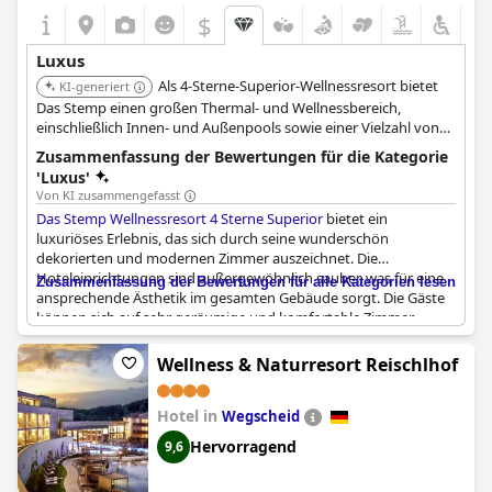
$
Luxus
Als 4-Sterne-Superior-Wellnessresort bietet
KI-generiert
Das Stemp einen großen Thermal- und Wellnessbereich,
einschließlich Innen- und Außenpools sowie einer Vielzahl von
Saunen. Es ist bestrebt, hochwertigen Service zu bieten, der auf
Zusammenfassung der Bewertungen für die Kategorie
Entspannung und Verjüngung in einer anspruchsvollen
'Luxus'
Umgebung abzielt.
Von KI zusammengefasst
Das Stemp Wellnessresort 4 Sterne Superior
bietet ein
luxuriöses Erlebnis, das sich durch seine wunderschön
dekorierten und modernen Zimmer auszeichnet. Die
Hoteleinrichtungen sind außergewöhnlich sauber, was für eine
Zusammenfassung der Bewertungen für alle Kategorien lesen
ansprechende Ästhetik im gesamten Gebäude sorgt. Die Gäste
können sich auf sehr geräumige und komfortable Zimmer
freuen, die zum luxuriösen Gesamtambiente beitragen. Der
schöne Spa-Bereich ist ein herausragendes Merkmal mit
Wellness & Naturresort Reischlhof
zahlreichen Wahlmöglichkeiten, der ein umfassendes Wellness-
Erlebnis bietet. Der große Garten und seine saubere Umgebung
Hotel in
verstärken die ruhige Atmosphäre des Resorts. Darüber hinaus
Wegscheid
trägt das höfliche Personal maßgeblich zu dem einladenden
Hervorragend
9,6
und hochwertigen Service bei, den die Gäste erwarten können.