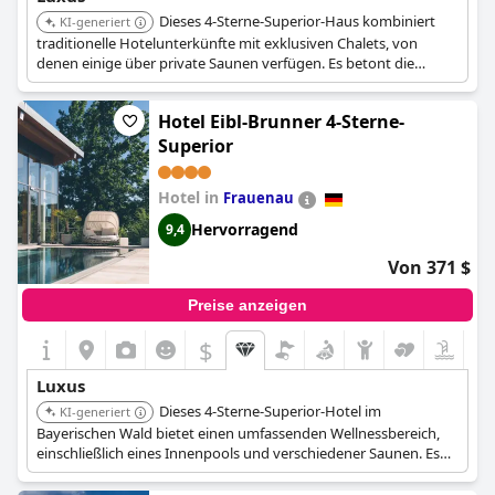
Dieses 4-Sterne-Superior-Haus kombiniert
KI-generiert
traditionelle Hotelunterkünfte mit exklusiven Chalets, von
denen einige über private Saunen verfügen. Es betont die
Verbindung zur Natur und bietet einen eigenen Wellnessbereich
mit Innenpool und Saunen, was ein vielseitiges Luxuserlebnis
Hotel Eibl-Brunner 4-Sterne-
ermöglicht.
Superior
Hotel in
Frauenau
Hervorragend
9,4
Von 371 $
Preise anzeigen
$
Luxus
Dieses 4-Sterne-Superior-Hotel im
KI-generiert
Bayerischen Wald bietet einen umfassenden Wellnessbereich,
einschließlich eines Innenpools und verschiedener Saunen. Es
konzentriert sich darauf, ein entspannendes, naturnahes
Erlebnis zu bieten und einen hohen Standard an Komfort und