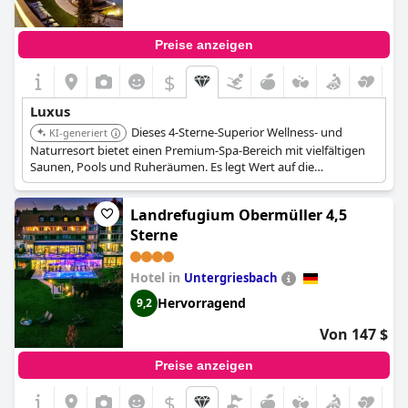
Preise anzeigen
$
Luxus
Dieses 4-Sterne-Superior Wellness- und
KI-generiert
Naturresort bietet einen Premium-Spa-Bereich mit vielfältigen
Saunen, Pools und Ruheräumen. Es legt Wert auf die
Verwendung natürlicher Materialien, wodurch eine ruhige
Atmosphäre geschaffen wird. Das Resort ist auch für seine
Landrefugium Obermüller 4,5
Gourmetküche bekannt und bietet den Gästen ein
hochwertiges Erlebnis.
Sterne
Hotel in
Untergriesbach
Hervorragend
9,2
Von 147 $
Preise anzeigen
$