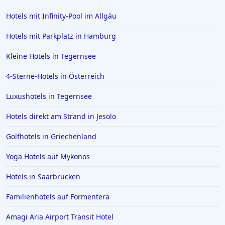
Luxushotels in Istrien
Hotels mit Infinity-Pool im Allgäu
Luxushotels in Kitzbühel
Hotels mit Parkplatz in Hamburg
Luxushotels in Marbella
Kleine Hotels in Tegernsee
Luxushotels auf dem Peloponnes
4-Sterne-Hotels in Österreich
Luxushotels in Australien
Luxushotels in Cancún
Luxushotels in Tegernsee
Hotels direkt am Strand in Jesolo
Golfhotels in Griechenland
Yoga Hotels auf Mykonos
Hotels in Saarbrücken
Familienhotels auf Formentera
Amagi Aria Airport Transit Hotel