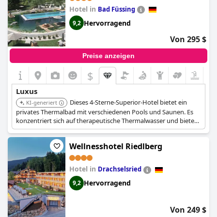
Hotel in
Bad Füssing
Hervorragend
9,2
Von 295 $
Preise anzeigen
$
Luxus
Dieses 4-Sterne-Superior-Hotel bietet ein
KI-generiert
privates Thermalbad mit verschiedenen Pools und Saunen. Es
konzentriert sich auf therapeutische Thermalwasser und bietet
ein einzigartiges und wohltuendes Wellness-Erlebnis. Die Anlage
bietet eine ruhige Umgebung, in der sich die Gäste entspannen
Wellnesshotel Riedlberg
und erholen können.
Hotel in
Drachselsried
Hervorragend
9,2
Von 249 $