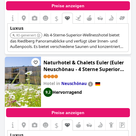
Preise anzeigen
$
Luxus
Als 4-Sterne-Superior-Wellnesshotel bietet
KI-generiert
das Riedlberg Panoramablicke und verfügt über Innen- und
Außenpools. Es bietet verschiedene Saunen und konzentriert
sich auf natürliches Wohlbefinden, was einen erfrischenden und
luxuriösen Rückzugsort inmitten malerischer Umgebung
Naturhotel & Chalets Euler (Euler
garantiert.
Neuschönau - 4 Sterne Superior
Hotel)
Hotel in
Neuschönau
Hervorragend
9,2
Preise anzeigen
$
Luxus