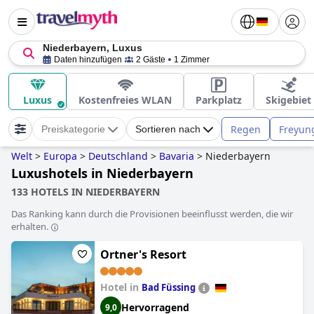
Niederbayern, Luxus
Daten hinzufügen
2 Gäste
1 Zimmer
Luxus
Kostenfreies WLAN
Parkplatz
Skigebiet
Regen
Freyun
Preiskategorie
Sortieren nach
Welt
>
Europa
>
Deutschland
>
Bavaria
>
Niederbayern
Luxushotels in Niederbayern
133 HOTELS IN NIEDERBAYERN
Das Ranking kann durch die Provisionen beeinflusst werden, die wir
erhalten.
Ortner's Resort
Hotel in
Bad Füssing
Hervorragend
9,0