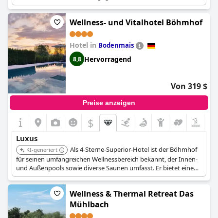
Entspannung und bietet eine umfassende Palette an
Einrichtungen, die auf Verjüngung und Komfort ausgelegt sind.
Wellness- und Vitalhotel Böhmhof
Hotel in
Bodenmais
Hervorragend
8,8
Von 319 $
Preise anzeigen
$
Luxus
Als 4-Sterne-Superior-Hotel ist der Böhmhof
KI-generiert
für seinen umfangreichen Wellnessbereich bekannt, der Innen-
und Außenpools sowie diverse Saunen umfasst. Er bietet eine
breite Palette an Wellnessanwendungen und somit ein
komplettes Erlebnis für Gäste, die Vitalität und Entspannung
Wellness & Thermal Retreat Das
suchen.
Mühlbach