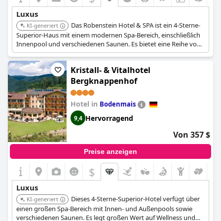
Luxus
Das Robenstein Hotel & SPA ist ein 4-Sterne-
KI-generiert
Superior-Haus mit einem modernen Spa-Bereich, einschließlich
Innenpool und verschiedenen Saunen. Es bietet eine Reihe von
Schönheits- und Massagebehandlungen und verbindet
Hotelkomfort mit exklusiven Unterkünften im Chalet-Stil für
Kristall- & Vitalhotel
einen hochwertigen Aufenthalt.
Bergknappenhof
Hotel in
Bodenmais
Hervorragend
9,4
Von 357 $
Preise anzeigen
$
Luxus
Dieses 4-Sterne-Superior-Hotel verfügt über
KI-generiert
einen großen Spa-Bereich mit Innen- und Außenpools sowie
verschiedenen Saunen. Es legt großen Wert auf Wellness und