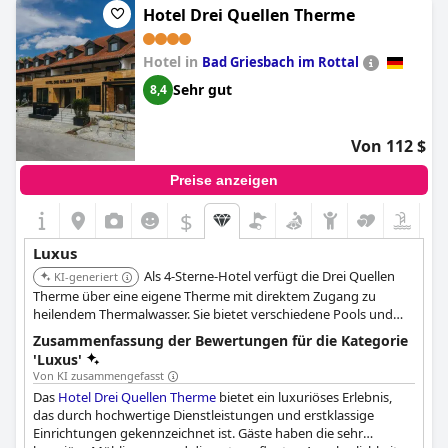
Hotel Drei Quellen Therme
Wohlbefinden für seine Gäste zu gewährleisten.
Hotel in
Bad Griesbach im Rottal
Sehr gut
8,4
Von 112 $
Preise anzeigen
$
Luxus
Als 4-Sterne-Hotel verfügt die Drei Quellen
KI-generiert
Therme über eine eigene Therme mit direktem Zugang zu
heilendem Thermalwasser. Sie bietet verschiedene Pools und
eine Reihe von Wellnesseinrichtungen, was sie zu einem
Zusammenfassung der Bewertungen für die Kategorie
erstklassigen Ziel für Gäste macht, die therapeutische und
'Luxus'
entspannende Thermalbadeerlebnisse suchen.
Von KI zusammengefasst
Das
Hotel Drei Quellen Therme
bietet ein luxuriöses Erlebnis,
das durch hochwertige Dienstleistungen und erstklassige
Einrichtungen gekennzeichnet ist. Gäste haben die sehr