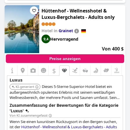
tolles Frühstücksbuffet ergänzen den luxuriösen Aufenthalt. Der
Naturteich sticht als ein Lieblingsmerkmal unter den Besuchern
Hüttenhof - Wellnesshotel &
hervor. Beschrieben als eine Klasse für sich, hinterlässt
Ortner's
Luxus-Bergchalets - Adults only
Resort
einen bleibenden Eindruck von Eleganz und Schönheit.
Obwohl einige es eher als ein starkes 4-Sterne-Hotel denn als ein
5-Sterne-Hotel bezeichneten, bleibt es ein sehr
Hotel in
Grainet
empfehlenswertes Ziel für einen luxuriösen und erholsamen
Hervorragend
9,4
Urlaub.
Von 400 $
Preise anzeigen
$
Luxus
Dieses 5-Sterne-Superior-Hotel bietet ein
KI-generiert
außergewöhnlich opulentes Erlebnis mit seinem weitläufigen
Wellnessbereich, der mehrere Pools und Saunen umfasst. Seine
exklusiven Luxus-Bergchalets bieten private Saunen und
Zusammenfassung der Bewertungen für die Kategorie
Whirlpools, die ein hohes Maß an Privatsphäre und Komfort
'Luxus'
gewährleisten. Das 'Adults only'-Konzept verstärkt zusätzlich
Von KI zusammengefasst
seine exklusive und ruhige Atmosphäre.
Wenn Sie einen luxuriösen Rückzugsort in den Bergen suchen,
ist der
Hüttenhof - Wellnesshotel & Luxus-Bergchalets - Adults