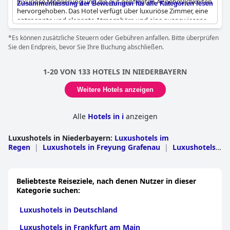
luxuriöse Möblierung und die gut gepflegten Annehmlichkeiten
Zusammenfassung der Bewertungen für alle Kategorien lesen
hervorgehoben. Das Hotel verfügt über luxuriöse Zimmer, eine
entspannte und elegante Atmosphäre und eine ausgewiesene
4-Sterne+-Bewertung. Der luxuriöse Spa- und Poolbereich
*Es können zusätzliche Steuern oder Gebühren anfallen. Bitte überprüfen
stechen hervor und bieten den Gästen außergewöhnliche
Sie den Endpreis, bevor Sie Ihre Buchung abschließen.
Behandlungen und Komfort. Insgesamt ist es ein Ziel für
diejenigen, die Luxus und Wohlbefinden suchen.
1-20 VON 133 HOTELS IN NIEDERBAYERN
Weitere Hotels anzeigen
Alle
Hotels in i
anzeigen
Luxushotels in Niederbayern
:
Luxushotels im
Regen
|
Luxushotels in Freyung Grafenau
|
Luxushotels
in Passau
|
Luxushotels in Straubing-
Bogen
|
Luxushotels im Gasthaus Rottal
|
Luxushotels in
Passau
|
Luxushotels in Kelheim
|
Luxushotels in
Beliebteste Reiseziele, nach denen Nutzer in dieser
Landshut
|
Luxushotels in Landshut
|
Luxushotels in
Kategorie suchen:
Deggendorf
Luxushotels in Deutschland
Luxushotels in Frankfurt am Main