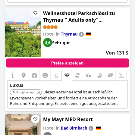
modernen Spa-Bereich mit Infinity-Pool und verschiedenen
Saunen und konzentriert sich auf personalisierte
Wellnesshotel Parkschlössl zu
Wellnessprogramme, die ein hohes Maß an
maßgeschneidertem Luxus bieten.
Thyrnau " Adults only"
(Wellnesshotel Parkschlössl zu
Thyrnau Ihr adults only SPA
Hotel in
Thyrnau
Resort)
Sehr gut
8,6
Von 131 $
Preise anzeigen
$
Luxus
Dieses 4-Sterne-Hotel ist ausschließlich
KI-generiert
Erwachsenen vorbehalten und fördert eine Atmosphäre der
Ruhe und Entspannung. Es bietet einen gut ausgestatteten
Wellnessbereich mit Innenpool, Saunen und einer Vielzahl von
Anwendungen und bietet seinen Gästen eine exklusive und
My Mayr MED Resort
ruhige Auszeit.
Hotel in
Bad Birnbach