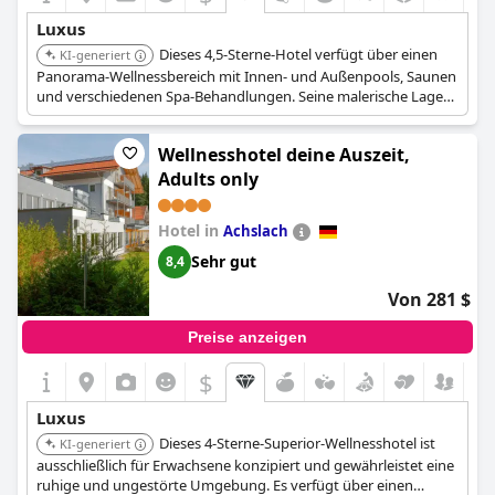
Luxus
Dieses 4,5-Sterne-Hotel verfügt über einen
KI-generiert
Panorama-Wellnessbereich mit Innen- und Außenpools, Saunen
und verschiedenen Spa-Behandlungen. Seine malerische Lage
trägt zu einem exklusiven und friedlichen Rückzugsort bei. Das
umfassende Wellnessangebot sorgt für einen luxuriösen und
Wellnesshotel deine Auszeit,
entspannenden Aufenthalt.
Adults only
Hotel in
Achslach
Sehr gut
8,4
Von 281 $
Preise anzeigen
$
Luxus
Dieses 4-Sterne-Superior-Wellnesshotel ist
KI-generiert
ausschließlich für Erwachsene konzipiert und gewährleistet eine
ruhige und ungestörte Umgebung. Es verfügt über einen