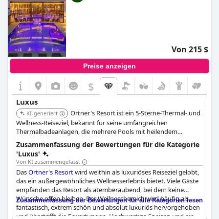
Von 215 $
Preise anzeigen
$
Luxus
Ortner's Resort ist ein 5-Sterne-Thermal- und
KI-generiert
Wellness-Reiseziel, bekannt für seine umfangreichen
Thermalbadeanlagen, die mehrere Pools mit heilendem
Thermalwasser umfassen. Es bietet eine breite Palette an
Zusammenfassung der Bewertungen für die Kategorie
Wellness- und Schönheitsbehandlungen, ergänzt durch
'Luxus'
hochwertige kulinarische Erlebnisse, die einen luxuriösen und
Von KI zusammengefasst
erholsamen Aufenthalt gewährleisten.
Das
Ortner's Resort
wird weithin als luxuriöses Reiseziel gelobt,
das ein außergewöhnliches Wellnesserlebnis bietet. Viele Gäste
empfanden das Resort als atemberaubend, bei dem keine
Wünsche offen bleiben. Der Wellnessbereich wird häufig als
Zusammenfassung der Bewertungen für alle Kategorien lesen
fantastisch, extrem schön und absolut luxuriös hervorgehoben
und übertrifft die Erwartungen. Hochwertige Speisen und ein