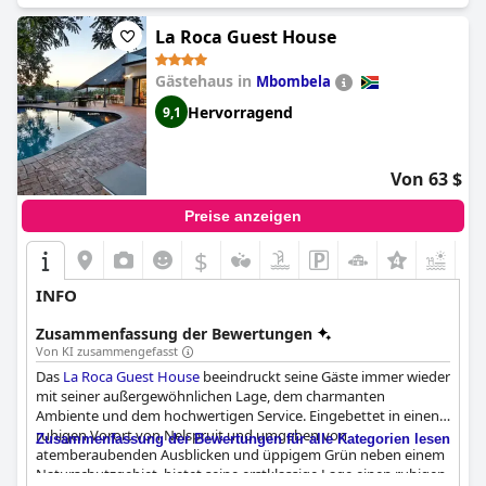
La Roca Guest House
Gästehaus in
Mbombela
Hervorragend
9,1
Von 63 $
Preise anzeigen
$
+3
INFO
Zusammenfassung der Bewertungen
Von KI zusammengefasst
Das
La Roca Guest House
beeindruckt seine Gäste immer wieder
mit seiner außergewöhnlichen Lage, dem charmanten
Ambiente und dem hochwertigen Service. Eingebettet in einen
ruhigen Vorort von Nelspruit und umgeben von
Zusammenfassung der Bewertungen für alle Kategorien lesen
atemberaubenden Ausblicken und üppigem Grün neben einem
Naturschutzgebiet, bietet seine erstklassige Lage einen ruhigen