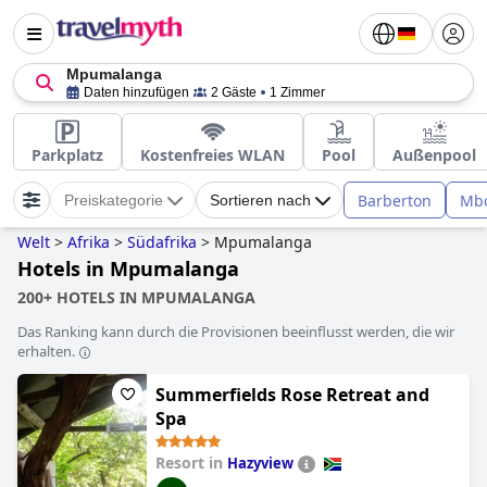
Mpumalanga
Daten hinzufügen
2 Gäste
1 Zimmer
Parkplatz
Kostenfreies WLAN
Pool
Außenpool
Barberton
Mb
Preiskategorie
Sortieren nach
Welt
>
Afrika
>
Südafrika
>
Mpumalanga
Hotels in Mpumalanga
200+ HOTELS IN MPUMALANGA
Das Ranking kann durch die Provisionen beeinflusst werden, die wir
erhalten.
Summerfields Rose Retreat and
Spa
Resort in
Hazyview