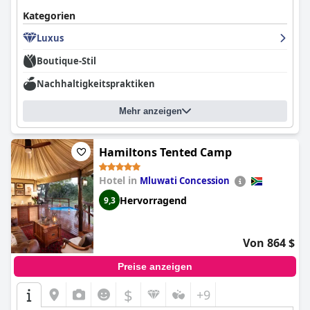
eine versteckte, pastorale Umgebung mit weitem Blick über das
Kategorien
Mpumalanga Lowveld Tal. Seit mehreren Jahren bestes kleines
Boutique-Hotel Südafrikas.
Luxus
Boutique-Stil
Nachhaltigkeitspraktiken
Mehr anzeigen
Hamiltons Tented Camp
Hotel in
Mluwati Concession
Hervorragend
9,3
Von 864 $
Preise anzeigen
$
+9