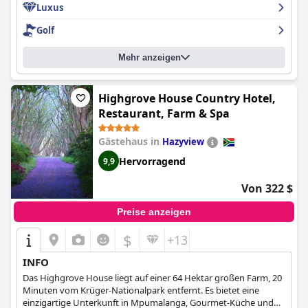
Luxus
das Gefühl, willkommen zu sein und verwöhnt zu werden, und
das Spa bot ein erstklassiges Erlebnis. Der Pool ist mit seiner
Golf
atemberaubenden Außenanlage, den luxuriösen
Annehmlichkeiten und der Poolbar, an der lokal hergestellter
Mehr anzeigen
Gin serviert wird, ein herausragendes Merkmal. Das Resort
bietet ultimativen Luxus und ist perfekt für romantische
Ausflüge. Insgesamt bietet
Summerfields Rose Retreat and Spa
ein außergewöhnliches Erlebnis für alle, die einen luxuriösen
Highgrove House Country Hotel,
und entspannenden Urlaub in einer wunderschönen
Restaurant, Farm & Spa
Umgebung verbringen möchten.
Gästehaus in
Hazyview
Hervorragend
9,9
Von 322 $
Preise anzeigen
$
+13
INFO
Das Highgrove House liegt auf einer 64 Hektar großen Farm, 20
Minuten vom Krüger-Nationalpark entfernt. Es bietet eine
einzigartige Unterkunft in Mpumalanga, Gourmet-Küche und