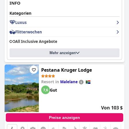
INFO
Kategorien
Luxus
Flitterwochen
All Inclusive Angebote
Mehr anzeigen
Pestana Kruger Lodge
Resort in
Malelane
Gut
7,6
Von 103 $
Preise anzeigen