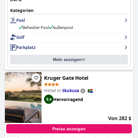
komfortablen und angenehmen Aufenthalt, der durch seine
Kategorien
ausgezeichnete Lage, das freundliche Personal, das hochwertige
Frühstück und die ansprechenden Außenanlagen unterstrichen
Pool
wird.
Beheizter Pool
Außenpool
Golf
Parkplatz
Mehr anzeigen
Kruger Gate Hotel
Hotel in
Skukuza
Hervorragend
9,4
Von 282 $
Preise anzeigen