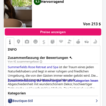
Hervorragend
9,3
Von 213 $
Preise anzeigen
$
INFO
Zusammenfassung der Bewertungen
Von KI zusammengefasst
Summerfields Rose Retreat and Spa
ist der Traum eines jeden
Naturliebhabers und liegt in einer ruhigen und friedlichen
Umgebung, die von den Gästen immer wieder gelobt wird. Die
luxuriösen Zeltzimmer bieten Privatsphäre und
Zusammenfassung der Bewertungen für alle Kategorien lesen
Abgeschiedenheit mit wunderschönem Dekor, hochwertiger
Bettwäsche und komfortablen Möbeln. Das Frühstück war für
viele Gäste ein Highlight und wurde als erstaunlich und
Kategorien
ausgezeichnet beschrieben, während das Abendessen von
Boutique-Stil
einigen Gästen als fade und geschmacklos empfunden wurde.
Der außergewöhnliche Service des Personals gab den Gästen