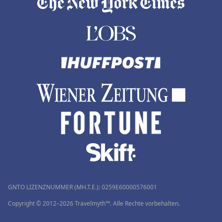
GNTO LIZENZNUMMER (MH.T.E.): 0259Ε60000576001
Copyright © 2012–2026 Travelmyth™. Alle Rechte vorbehalten.