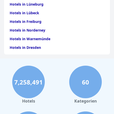
Hotels in Lüneburg
Hotels in Lübeck
Hotels in Freiburg
Hotels in Norderney
Hotels in Warnemünde
Hotels in Dresden
Hotels am Bodensee
Hotels in Stuttgart
Hotels in Leipzig
7,258,491
60
Hotels in Bamberg
Hotels in Nürnberg
Hotels in Büsum
Hotels
Kategorien
Hotels in List auf Sylt