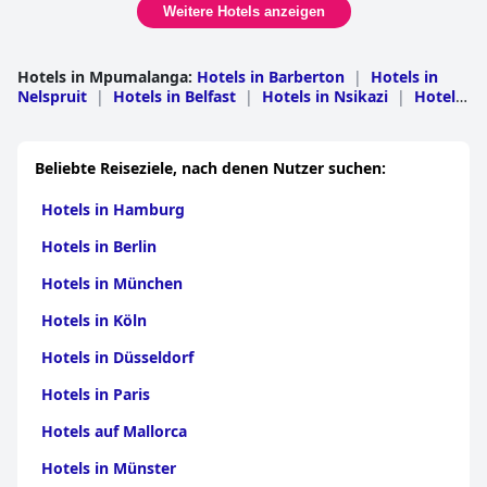
Weitere Hotels anzeigen
Hotels in Mpumalanga
:
Hotels in Barberton
|
Hotels in
Nelspruit
|
Hotels in Belfast
|
Hotels in Nsikazi
|
Hotels
in Witrivier
|
Hotels in Witbank
|
Hotels in
Lydenburg
|
Hotels in Pelgrimsrus
|
Hotels in
Middelburg
|
Hotels in Highveld Ridge
|
Hotels in
Beliebte Reiseziele, nach denen Nutzer suchen:
Ermelo
|
Hotels in Piet Retief
|
Hotels in
Groblersdal
|
Hotels in Standerton
|
Hotels in Waterval
Hotels in Hamburg
Boven
|
Hotels in Wakkerstroom
|
Hotels in
Volksrust
|
Hotels in Carolina
|
Hotels in
Hotels in Berlin
Nkomazi
|
Hotels in Kriel
|
Hotels in Delmas
|
Hotels in
Balfour
|
Hotels in Bethal
|
Hotels in
Hotels in München
Eerstehoek
|
Hotels in Kwamhlanga
|
Hotels in
Mdutjana
|
Hotels in Moutse
|
Hotels in
Hotels in Köln
Amersfoort
|
Hotels in Mkobola
Hotels in Düsseldorf
Hotels in Paris
Hotels auf Mallorca
Hotels in Münster