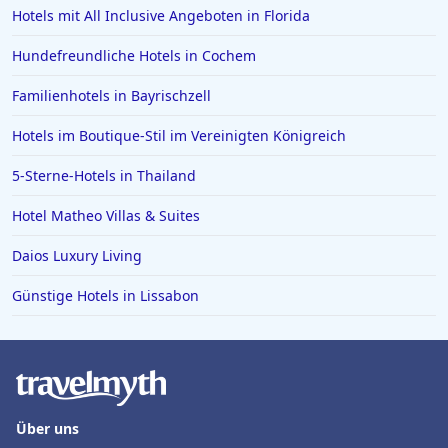
Hotels in Quedlinburg
Hotels mit All Inclusive Angeboten in Florida
Hotels in der Sächsischen Schweiz
Hundefreundliche Hotels in Cochem
Hotels in Speyer
Familienhotels in Bayrischzell
Hotels in Bregenz
Hotels im Boutique-Stil im Vereinigten Königreich
Hotels in Paguera
Hotels in Achen See
5-Sterne-Hotels in Thailand
Hotels in Marburg Biedenkopf
Hotel Matheo Villas & Suites
Hotels in Punta Cana
Daios Luxury Living
Hotels in Burg
Günstige Hotels in Lissabon
Hotels in Ischgl
Hotels in Cochem
Hotels in Karibische Inseln
Hotels in Boppard
Über uns