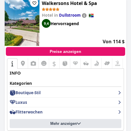
Walkersons Hotel & Spa
Hotel in
Dullstroom
Hervorragend
9,4
Von 114 $
Preise anzeigen
$
INFO
Kategorien
Boutique-Stil
Luxus
Flitterwochen
Mehr anzeigen