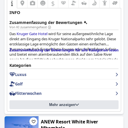
$
INFO
Zusammenfassung der Bewertungen
Von KI zusammengefasst
Das
Kruger Gate Hotel
wird für seine außergewöhnliche Lage
direkt am Eingang des Kruger Nationalparks sehr gelobt. Diese
erstklassige Lage ermöglicht den Gästen einen einfachen
Zugang zum Park für geführte Touren oder Selbstfahrer-Safaris
Zusammenfassung der Bewertungen für alle Kategorien lesen
und bietet einen atemberaubenden Blick auf den Sabie River
sowie häufige Wildtierbeobachtungen direkt vom Hotelgelände
aus. Die gepflegten Einrichtungen, die entspannende
Kategorien
Atmosphäre und das einladende Personal tragen zum
Luxus
immersiven Safari-Erlebnis bei und machen es zu einer Top-Wahl
für Besucher.
Golf
Die kulinarischen Erlebnisse des Hotels werden durchweg
Flitterwochen
gelobt, insbesondere für Frühstück und Abendessen. Die Gäste
schätzen das umfangreiche, köstliche und abwechslungsreiche
Mehr anzeigen
Frühstücksbuffet, das auf unterschiedliche
Ernährungsbedürfnisse eingeht und frische, hochwertige
Speisen bietet. Die Rücksichtnahme des Hotels,
Frühstückspakete für frühmorgendliche Safari-Ausflüge
ANEW Resort White River
anzubieten, wird ebenfalls hervorgehoben. Das Abendessen im