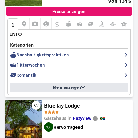
Von 134 $
Preise anzeigen
$
INFO
Kategorien
Nachhaltigkeitspraktiken
Flitterwochen
Romantik
Mehr anzeigen
Blue Jay Lodge
Gästehaus in
Hazyview
Hervorragend
9,6