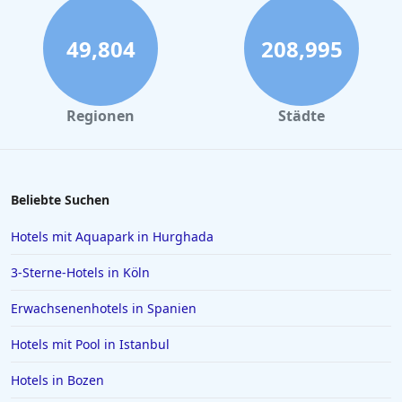
Hotels in London
Hotels in Heidelberg
49,804
208,995
Hotels in Timmendorfer Strand
Hotels im Harz
Regionen
Städte
Hotels in Flensburg
Hotels in Kassel
Hotels in Barcelona
Beliebte Suchen
Hotels in Palma de Mallorca
Hotels mit Aquapark in Hurghada
Hotels in Mailand
3-Sterne-Hotels in Köln
Hotels auf Gran Canaria
Erwachsenenhotels in Spanien
Hotels in Zell am See
Hotels mit Pool in Istanbul
Hotels in Würzburg
Hotels in Borkum
Hotels in Bozen