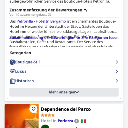
außergewöhnlichen Service des Boutique-Hotels Petronilla.
Zusammenfassung der Bewertungen
Von KI zusammengefasst
Das
Petronilla - Hotel In Bergamo
ist ein charmantes Boutique-
Hotel im Herzen der Unterstadt der Stadt. Gäste loben das
Hotel immer wieder für seine erstklassige Lage in Laufnähe zu
den wichtigsten Sehenswürdigkeiten, Bahnhöfen und
Zusammenfassung der Bewertungen für alle Kategorien lesen
Bushaltestellen, Cafés und Restaurants. Der Service des
freundlichen und professionellen Personals wird ebenfalls als
außergewöhnlich hervorgehoben, wobei Uta, Francesco und
Kategorien
Rebecca besonders gelobt werden. Das Frühstück im Hotel soll
Boutique-Stil
fantastisch sein und eine vielfältige Auswahl an frischem Obst,
Gebäck, Eiern auf Bestellung und Barista-Kaffee mit warmen
Luxus
Gerichten des Küchenchefs bieten. Die Zimmer sind gut
ausgestattet, geschmackvoll eingerichtet und makellos sauber,
Historisch
auch wenn einige Gäste den Straßenlärm in der Nacht
bemängelten. Das Hotel bietet einen Privatparkplatz mit
Mehr anzeigen
Parkservice, der auf Anfrage zur Verfügung steht und den
Gästen Komfort und Bequemlichkeit bietet. Alles in allem ist das
Petronilla - Hotel In Bergamo
eine besondere und einzigartige
Erfahrung, die von den Gästen sehr empfohlen wird.
Dependence del Parco
Hotel in
Porlezza