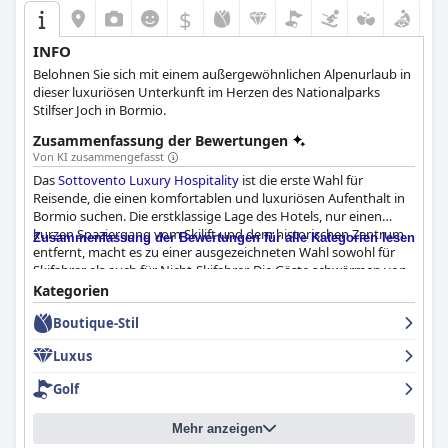
$
INFO
Belohnen Sie sich mit einem außergewöhnlichen Alpenurlaub in
dieser luxuriösen Unterkunft im Herzen des Nationalparks
Stilfser Joch in Bormio.
Zusammenfassung der Bewertungen
Von KI zusammengefasst
Das
Sottovento Luxury Hospitality
ist die erste Wahl für
Reisende, die einen komfortablen und luxuriösen Aufenthalt in
Bormio suchen. Die erstklassige Lage des Hotels, nur einen
kurzen Spaziergang vom Skilift und dem historischen Zentrum
Zusammenfassung der Bewertungen für alle Kategorien lesen
entfernt, macht es zu einer ausgezeichneten Wahl sowohl für
Skifahrer als auch für Nicht-Skifahrer. Die Gäste schwärmen von
dem köstlichen und außergewöhnlichen Frühstück, das im
Kategorien
Zimmer serviert wird und eine große Auswahl an hochwertigen
Boutique-Stil
Produkten bietet. Die gemütlichen und modernen Zimmer mit
ausgezeichneter Ausstattung werden für ihre Sauberkeit, ihren
Luxus
Komfort und ihre Geräumigkeit gelobt. Das Hotel ist stolz auf
seine Sauberkeit, und die Gäste bemerken, wie gut die Struktur
Golf
und die Zimmer gepflegt sind. Das Personal ist freundlich und
aufmerksam und bietet tadellosen Service und Höflichkeit. Die
Mehr anzeigen
unglaublichen Spa-Einrichtungen sind ein Highlight des Hotels.