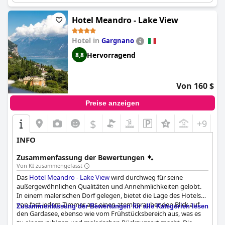
Die Gäste genießen die Sauna und die entspannende
Atmosphäre. Die überdachte Parkgarage ist komfortabel,
geräumig und sicher und bietet sogar eine kostenlose
Hotel Meandro - Lake View
Ladestation für Elektroautos. Alles in allem bietet das
Sottovento Luxury Hospitality
einen warmen und einladenden
Hotel in
Gargnano
Aufenthalt mit ausgezeichnetem Service, modernem Dekor und
Hervorragend
8,8
einem hilfsbereiten Team, was es zur perfekten Wahl für einen
entspannenden und luxuriösen Urlaub macht.
Von 160 $
Preise anzeigen
$
+9
INFO
Zusammenfassung der Bewertungen
Von KI zusammengefasst
Das
Hotel Meandro - Lake View
wird durchweg für seine
außergewöhnlichen Qualitäten und Annehmlichkeiten gelobt.
In einem malerischen Dorf gelegen, bietet die Lage des Hotels
von fast jedem Zimmer aus einen atemberaubenden Blick auf
Zusammenfassung der Bewertungen für alle Kategorien lesen
den Gardasee, ebenso wie vom Frühstücksbereich aus, was es
zu einem ruhigen und malerischen Rückzugsort macht. Die