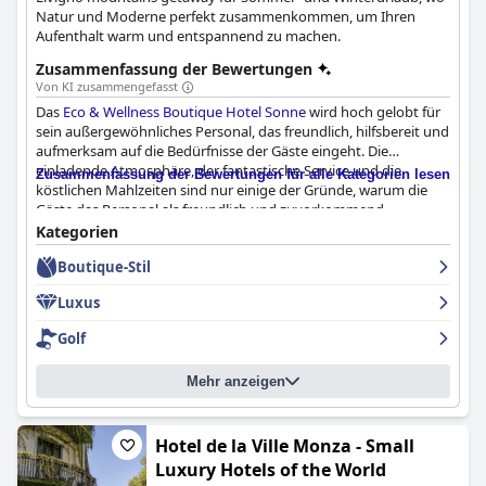
Einrichtungen bietet.
Natur und Moderne perfekt zusammenkommen, um Ihren
Aufenthalt warm und entspannend zu machen.
Zusammenfassung der Bewertungen
Von KI zusammengefasst
Das
Eco & Wellness Boutique Hotel Sonne
wird hoch gelobt für
sein außergewöhnliches Personal, das freundlich, hilfsbereit und
aufmerksam auf die Bedürfnisse der Gäste eingeht. Die
einladende Atmosphäre, der fantastische Service und die
Zusammenfassung der Bewertungen für alle Kategorien lesen
köstlichen Mahlzeiten sind nur einige der Gründe, warum die
Gäste das Personal als freundlich und zuvorkommend
beschreiben. Der Besitzer ist besonders dafür bekannt, dass er
Kategorien
immer bereit ist, zu helfen. Die Gäste schätzen die Verfügbarkeit,
Boutique-Stil
die Aufmerksamkeit und die aufrichtige Freundlichkeit des
Personals, das ihnen das Gefühl gibt, zu Hause zu sein.
Luxus
Insgesamt bietet das Hotel dank des aufmerksamen Personals
ein unvergessliches Erlebnis.
Golf
Mehr anzeigen
Hotel de la Ville Monza - Small
Luxury Hotels of the World