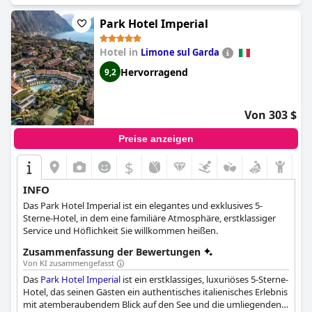
Châteaux
ein wunderschönes und einzigartiges Hotel, das ein
luxuriöses und hervorragendes Erlebnis bietet, das die Gäste
Park Hotel Imperial
sehr empfehlen.
Hotel in
Limone sul Garda
Hervorragend
9,2
Von 303 $
Preise anzeigen
$
INFO
Das Park Hotel Imperial ist ein elegantes und exklusives 5-
Sterne-Hotel, in dem eine familiäre Atmosphäre, erstklassiger
Service und Höflichkeit Sie willkommen heißen.
Zusammenfassung der Bewertungen
Von KI zusammengefasst
Das
Park Hotel Imperial
ist ein erstklassiges, luxuriöses 5-Sterne-
Hotel, das seinen Gästen ein authentisches italienisches Erlebnis
mit atemberaubendem Blick auf den See und die umliegenden