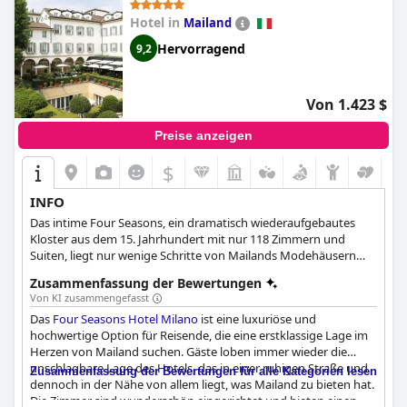
das
Boutique Hotel Villa Sostaga
ein Juwel, das einen Besuch
Hotel in
Mailand
wert ist. Es bietet eine hervorragende Lage, exzellente
Speisemöglichkeiten, komfortable Zimmer, tadelloses Personal
Hervorragend
9,2
und ein tolles Poolerlebnis.
Von 1.423 $
Preise anzeigen
$
INFO
Das intime Four Seasons, ein dramatisch wiederaufgebautes
Kloster aus dem 15. Jahrhundert mit nur 118 Zimmern und
Suiten, liegt nur wenige Schritte von Mailands Modehäusern
und dem Finanzviertel entfernt an der exklusiven Via Gesù
Zusammenfassung der Bewertungen
zwischen Via Montenapoleone und Via della Spiga.
Von KI zusammengefasst
Das
Four Seasons Hotel Milano
ist eine luxuriöse und
hochwertige Option für Reisende, die eine erstklassige Lage im
Herzen von Mailand suchen. Gäste loben immer wieder die
unschlagbare Lage des Hotels, das in einer ruhigen Straße und
Zusammenfassung der Bewertungen für alle Kategorien lesen
dennoch in der Nähe von allem liegt, was Mailand zu bieten hat.
Die Zimmer sind wunderschön eingerichtet und bieten einen