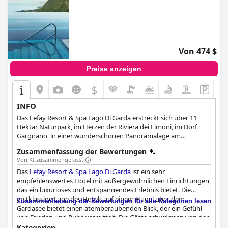
Von 474 $
Preise anzeigen
$
INFO
Das Lefay Resort & Spa Lago Di Garda erstreckt sich über 11
Hektar Naturpark, im Herzen der Riviera dei Limoni, im Dorf
Gargnano, in einer wunderschönen Panoramalage am
Gardasee. Neben den geschmackvoll eingerichteten und
Zusammenfassung der Bewertungen
luxuriösen Unterkünften bietet das Hotel auch einen Infinity-
Von KI zusammengefasst
Pool mit spektakulärem Blick auf das Meer und den Horizont,
Das
Lefay Resort & Spa Lago Di Garda
ist ein sehr
ein erholsames Spa und Dienstleistungen höchster Qualität, die
empfehlenswertes Hotel mit außergewöhnlichen Einrichtungen,
den Aufenthalt jedes Gastes so angenehm wie möglich machen
das ein luxuriöses und entspannendes Erlebnis bietet. Die
werden.
erstklassige Lage des Hotels auf einem Hügel über dem
Zusammenfassung der Bewertungen für alle Kategorien lesen
Gardasee bietet einen atemberaubenden Blick, der ein Gefühl
von Frieden und Ruhe vermittelt. Die Gäste schwärmen von den
geräumigen und gut gestalteten Zimmern und dem
Kategorien