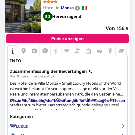
Hotel in
Monza
Hervorragend
9,3
Von 156 $
Preise anzeigen
$
INFO
Zusammenfassung der Bewertungen
Von KI zusammengefasst
Das Hotel de la Ville Monza – Small Luxury Hotels of the World
ist weithin bekannt für seine optimale Lage direkt vor der Villa
Reale und ihrem atemberaubenden Park, die den Gästen einen
einfachen Zugang zu den Grünflächen von Monza und dem
Zusammenfassung der Bewertungen für alle Kategorien lesen
Stadtzentrum bietet. Das strategisch günstig gelegene Hotel
wird für seine Nähe zu Einkaufsmöglichkeiten, Restaurants,
historischen Stätten und der berühmten Rennstrecke von
Kategorien
Monza gelobt, sowie für sein ruhiges und friedliches Ambiente,
Luxus
obwohl es an einer belebten Straße liegt.