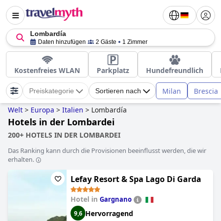
Lombardía
Daten hinzufügen
2 Gäste
1 Zimmer
Kostenfreies WLAN
Parkplatz
Hundefreundlich
Milan
Brescia
Preiskategorie
Sortieren nach
Welt
>
Europa
>
Italien
>
Lombardía
Hotels in der Lombardei
200+ HOTELS IN DER LOMBARDEI
Das Ranking kann durch die Provisionen beeinflusst werden, die wir
erhalten.
Lefay Resort & Spa Lago Di Garda
Hotel in
Gargnano
Hervorragend
9,6