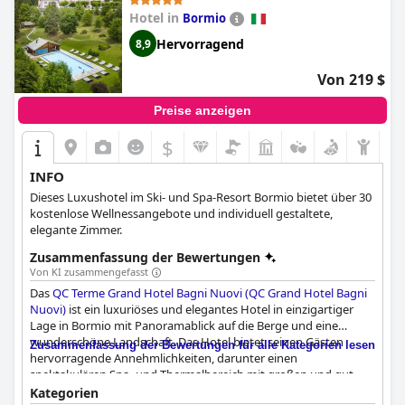
Hotel in
Bormio
Hervorragend
8,9
Von 219 $
Preise anzeigen
$
INFO
Dieses Luxushotel im Ski- und Spa-Resort Bormio bietet über 30
kostenlose Wellnessangebote und individuell gestaltete,
elegante Zimmer.
Zusammenfassung der Bewertungen
Von KI zusammengefasst
Das
QC Terme Grand Hotel Bagni Nuovi (QC Grand Hotel Bagni
Nuovi)
ist ein luxuriöses und elegantes Hotel in einzigartiger
Lage in Bormio mit Panoramablick auf die Berge und eine
wunderschöne Landschaft. Das Hotel bietet seinen Gästen
Zusammenfassung der Bewertungen für alle Kategorien lesen
hervorragende Annehmlichkeiten, darunter einen
spektakulären Spa- und Thermalbereich mit großen und gut
gepflegten Thermalbecken, verschiedenen Erlebnispfaden und
Kategorien