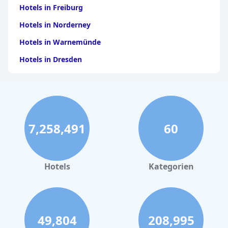
Hotels in Freiburg
Hotels in Norderney
Hotels in Warnemünde
Hotels in Dresden
Hotels am Bodensee
Hotels in Stuttgart
Hotels in Leipzig
7,258,491
60
Hotels in Bamberg
Hotels in Nürnberg
Hotels in Büsum
Hotels
Kategorien
Hotels in Cuxhaven
Hotels in Rostock
Hotels in Travemünde
49,804
208,995