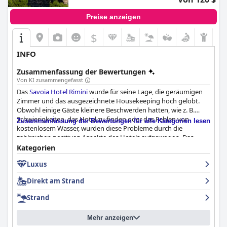
Preise anzeigen
$
INFO
Zusammenfassung der Bewertungen
Von KI zusammengefasst
Das
Savoia Hotel Rimini
wurde für seine Lage, die geräumigen
Zimmer und das ausgezeichnete Housekeeping hoch gelobt.
Obwohl einige Gäste kleinere Beschwerden hatten, wie z. B.
Schwierigkeiten, das Hotel zu finden oder das Fehlen von
Zusammenfassung der Bewertungen für alle Kategorien lesen
kostenlosem Wasser, wurden diese Probleme durch die
zahlreichen positiven Aspekte des Hotels aufgewogen. Das
Personal war professionell und freundlich, auch wenn einige
Kategorien
Gäste anmerkten, dass das Personal an der Rezeption
Luxus
Schwierigkeiten mit der deutschen Sprache hatte. Alles in allem
ist das
Savoia Hotel Rimini
ein fantastisches Vier-Sterne-Hotel,
Direkt am Strand
das seiner Bewertung durchaus gerecht wird.
Strand
Mehr anzeigen