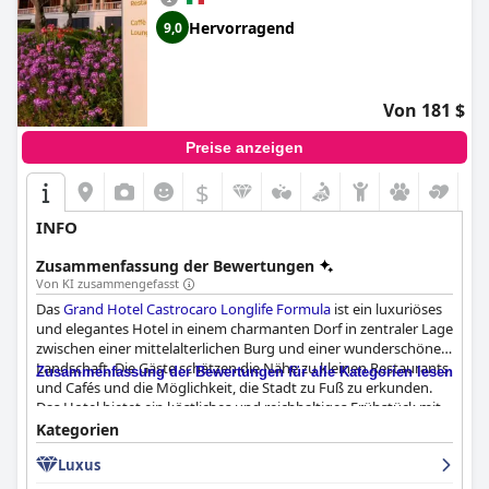
Hervorragend
9,0
Von 181 $
Preise anzeigen
$
INFO
Zusammenfassung der Bewertungen
Von KI zusammengefasst
Das
Grand Hotel Castrocaro Longlife Formula
ist ein luxuriöses
und elegantes Hotel in einem charmanten Dorf in zentraler Lage
zwischen einer mittelalterlichen Burg und einer wunderschönen
Landschaft. Die Gäste schätzen die Nähe zu kleinen Restaurants
Zusammenfassung der Bewertungen für alle Kategorien lesen
und Cafés und die Möglichkeit, die Stadt zu Fuß zu erkunden.
Das Hotel bietet ein köstliches und reichhaltiges Frühstück mit
einer guten Auswahl an süßen und herzhaften Optionen. Die
Kategorien
Zimmer sind geräumig, komfortabel und gut gepflegt und
Luxus
bieten luxuriöse Annehmlichkeiten wie Whirlpools und Balkone.
Das Hotelpersonal ist freundlich, zuvorkommend und