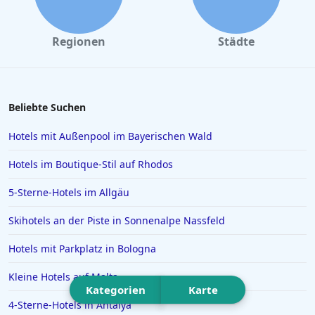
Hotels in Prag
Hotels in Bonn
Regionen
Städte
Hotels in Bayern
Hotels in der Lüneburger Heide
Hotels auf Korfu
Beliebte Suchen
Hotels auf Madeira
Hotels mit Außenpool im Bayerischen Wald
Hotels in Scheveningen
Hotels im Boutique-Stil auf Rhodos
Hotels in Malcesine
5-Sterne-Hotels im Allgäu
Hotels in Antalya
Skihotels an der Piste in Sonnenalpe Nassfeld
Hotels in Neumünster
Hotels in Mayrhofen
Hotels mit Parkplatz in Bologna
Hotels auf Menorca
Kleine Hotels auf Malta
Kategorien
Karte
Hotels in Bückeburg
4-Sterne-Hotels in Antalya