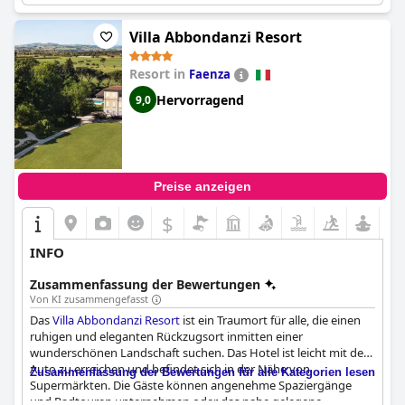
Villa Abbondanzi Resort
Resort in
Faenza
Hervorragend
9,0
Preise anzeigen
$
INFO
Zusammenfassung der Bewertungen
Von KI zusammengefasst
Das
Villa Abbondanzi Resort
ist ein Traumort für alle, die einen
ruhigen und eleganten Rückzugsort inmitten einer
wunderschönen Landschaft suchen. Das Hotel ist leicht mit dem
Auto zu erreichen und befindet sich in der Nähe von
Zusammenfassung der Bewertungen für alle Kategorien lesen
Supermärkten. Die Gäste können angenehme Spaziergänge
und Radtouren unternehmen oder das nahe gelegene