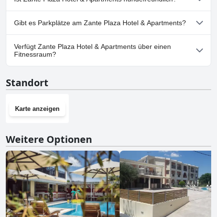
vorhanden.
Apartments für einen äußerst angenehmen Aufenthalt.
Nein, Zante Plaza Hotel & Apartments erlaubt keine Hunde.
Gibt es Parkplätze am Zante Plaza Hotel & Apartments?
Ja, Parkmöglichkeiten sind im Zante Plaza Hotel & Apartments
Verfügt Zante Plaza Hotel & Apartments über einen
vorhanden.
Fitnessraum?
Nein, Zante Plaza Hotel & Apartments hat keinen Fitnessraum.
Standort
Karte anzeigen
Weitere Optionen