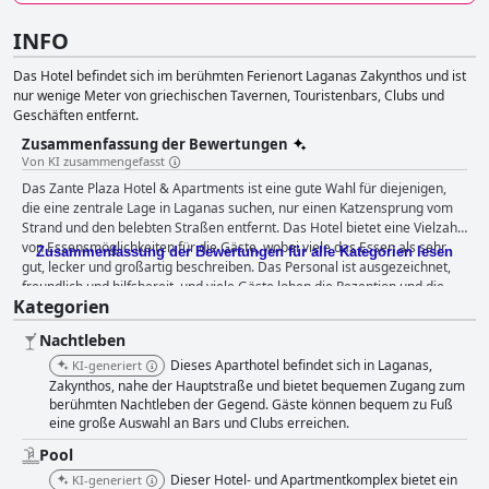
INFO
Das Hotel befindet sich im berühmten Ferienort Laganas Zakynthos und ist
nur wenige Meter von griechischen Tavernen, Touristenbars, Clubs und
Geschäften entfernt.
Zusammenfassung der Bewertungen
Von KI zusammengefasst
Das Zante Plaza Hotel & Apartments ist eine gute Wahl für diejenigen,
die eine zentrale Lage in Laganas suchen, nur einen Katzensprung vom
Strand und den belebten Straßen entfernt. Das Hotel bietet eine Vielzahl
von Essensmöglichkeiten für die Gäste, wobei viele das Essen als sehr
Zusammenfassung der Bewertungen für alle Kategorien lesen
gut, lecker und großartig beschreiben. Das Personal ist ausgezeichnet,
freundlich und hilfsbereit, und viele Gäste loben die Rezeption und die
Kategorien
Bar. Das Hotel verfügt über zwei oder drei Pools, die gut gepflegt sind
und gute Annehmlichkeiten bieten. Die Lage des Hotels in der Nähe des
Nachtleben
Strandes und der umliegenden Annehmlichkeiten macht es zu einem
idealen Ort für Familien, Paare und Reisende jeden Alters. Einige Gäste
Dieses Aparthotel befindet sich in Laganas,
KI-generiert
hatten zwar gemischte Erfahrungen mit der Sauberkeit des Hotels und
Zakynthos, nahe der Hauptstraße und bietet bequemen Zugang zum
der Qualität des Wi-Fi, aber insgesamt waren die Gäste mit dem, was sie
berühmten Nachtleben der Gegend. Gäste können bequem zu Fuß
eine große Auswahl an Bars und Clubs erreichen.
für den gezahlten Preis bekamen, zufrieden.
Pool
Dieser Hotel- und Apartmentkomplex bietet ein
KI-generiert