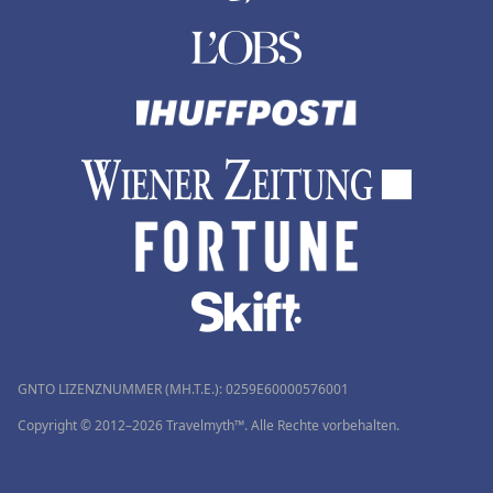
GNTO LIZENZNUMMER (MH.T.E.): 0259Ε60000576001
Copyright © 2012–2026 Travelmyth™. Alle Rechte vorbehalten.