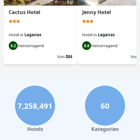
Cactus Hotel
Jenny Hotel
Hotel
in
Laganas
Hotel
in
Laganas
Hervorragend
Hervorragend
9.2
8.8
Von
$84
Von
7,258,491
60
Hotels
Kategorien