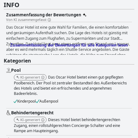
INFO
Zusammenfassung der Bewertungen
Von KI zusammengefasst
Das Oscar Hotel ist eine gute Wahl für Familien, die einen komfortablen
und geräumigen Aufenthalt suchen. Die Lage des Hotels ist günstig mit
einfachem Zugang zum Flughafen, zu Supermärkten und zur Stadt
Zykanthos. Das Hotel liegt zwar etwas entfernt vom Strand von Laganas,
Zusammenfassung der Bewertungen für alle Kategorien lesen
aber es wird mehrmals täglich ein Shuttle-Service angeboten. Die Gäste
schätzen die strategische Lage des Hotels, die Nähe zum Strand ohne
Kategorien
den Trubel des Haupttouristengebietes bietet. Das Frühstück wird im
Allgemeinen als ein positiver Aspekt des Hotels angesehen. Viele Gäste
Pool
bezeichnen es als gut oder anständig und einige loben sogar die Vielfalt
der angebotenen Optionen. Die Zimmer sind groß, komfortabel und
Das Oscar Hotel bietet einen gut gepflegten
KI-generiert
sauber mit guter Ausstattung, ideal für Familien. Das Personal ist super
Poolbereich. Der Pool ist zentraler Bestandteil des Außenbereichs
freundlich, hilfsbereit und nett und schafft eine warme und
des Hotels und bietet ein erfrischendes und angenehmes
Badeerlebnis.
gastfreundliche Umgebung für die Gäste. Der Pool ist ein absolutes
Highlight. Viele Gäste schwärmen von der Größe und Schönheit des
Kinderpool
Außenpool
Pools und der entspannenden Umgebung drum herum. Insgesamt bietet
das Oscar Hotel einen komfortablen Aufenthalt mit guten
Behindertengerecht
Sauberkeitsstandards und einer günstigen Lage mit einer angenehmen
Dieses Hotel bietet behindertengerechten
KI-generiert
Terrasse in den Zimmern.
Zugang, einen rollstuhlgerechten Concierge-Schalter und eine
Rampe am Haupteingang.