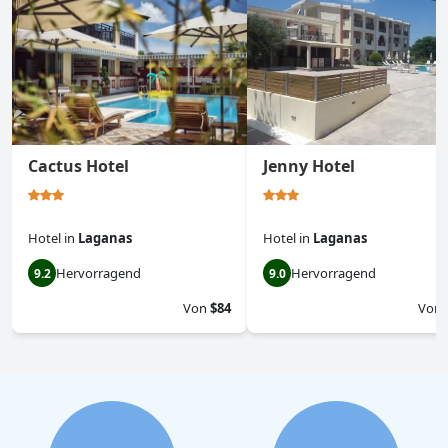
Cactus Hotel
Jenny Hotel
Hotel
in
Laganas
Hotel
in
Laganas
Hervorragend
Hervorragend
9.2
9.0
Von
$84
Von