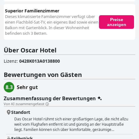
Superior Familienzimmer
Dieses klimatisierte Familienzimmer verfügt über
Preise
einen Flachbild-Sat-TV, ein eigenes Bad sowie einen
anzeigen
Balkon mit Gartenblick. In dieser Wohneinheit
befinden sich 3 Betten.
Über Oscar Hotel
Lizenz
:
0428K013A0138800
Bewertungen von Gästen
8.3
Sehr gut
Zusammenfassung der Bewertungen
Von KI zusammengefasst
Standort
Das Oscar Hotel rühmt sich einer großartigen Lage, die nicht allzu
weit vom Flughafen entfernt ist und günstig an der Hauptstraße
liegt. Familien können sich über komfortable, geräumige
Familienzimmer freuen. Das Hotel ist zwar etwas weit vom Strand
Frühstück