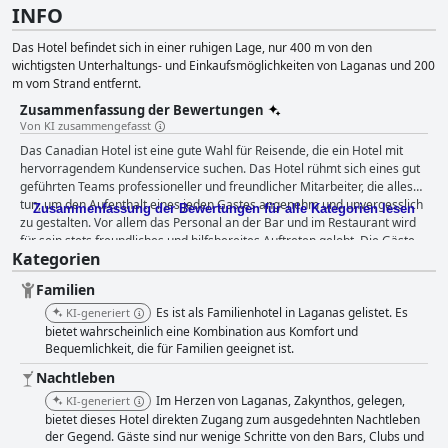
INFO
Das Hotel befindet sich in einer ruhigen Lage, nur 400 m von den
wichtigsten Unterhaltungs- und Einkaufsmöglichkeiten von Laganas und 200
m vom Strand entfernt.
Zusammenfassung der Bewertungen
Von KI zusammengefasst
Das Canadian Hotel ist eine gute Wahl für Reisende, die ein Hotel mit
hervorragendem Kundenservice suchen. Das Hotel rühmt sich eines gut
geführten Teams professioneller und freundlicher Mitarbeiter, die alles
tun, um den Aufenthalt eines jeden Gastes angenehm und unvergesslich
Zusammenfassung der Bewertungen für alle Kategorien lesen
zu gestalten. Vor allem das Personal an der Bar und im Restaurant wird
für sein stets freundliches und hilfsbereites Auftreten gelobt. Die Gäste
Kategorien
mischten sich gerne unter Alex und George, die als außergewöhnlich
aufmerksam, professionell und fließend in Englisch beschrieben wurden.
Familien
Auch die Rezeptionisten werden für ihre freundlichen Umgangsformen
und ihre Hilfsbereitschaft gelobt, die den Gästen das Gefühl geben,
Es ist als Familienhotel in Laganas gelistet. Es
KI-generiert
willkommen und zu Hause zu sein. Das Hotel bietet außerdem saubere
bietet wahrscheinlich eine Kombination aus Komfort und
und komfortable Zimmer mit regelmäßig gewechselter Bettwäsche und
Bequemlichkeit, die für Familien geeignet ist.
Handtüchern. Es gab zwar einige wenige negative Kommentare zu
Nachtleben
bestimmten Zimmern, aber die Mehrheit der Gäste empfand die Zimmer
Im Herzen von Laganas, Zakynthos, gelegen,
KI-generiert
als sauber. Insgesamt schätzten die Gäste die Bemühungen des
bietet dieses Hotel direkten Zugang zum ausgedehnten Nachtleben
Reinigungspersonals und genossen ihren Aufenthalt im Hotel.
der Gegend. Gäste sind nur wenige Schritte von den Bars, Clubs und