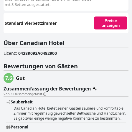
mit 3 Betten ausgestattet.
Preise
Standard Vierbettzimmer
anzeigen
Über Canadian Hotel
Lizenz
:
0428K093A0482900
Bewertungen von Gästen
7.6
Gut
Zusammenfassung der Bewertungen
Von KI zusammengefasst
Sauberkeit
Das Canadian Hotel bietet seinen Gästen saubere und komfortable
Zimmer mit regelmäßig gewechselter Bettwäsche und Handtüchern.
Es gab zwar einige wenige negative Kommentare zu bestimmten
Zimmern, aber die Mehrheit der Gäste empfand die Zimmer als
Personal
sauber. In einigen Bewertungen wurden Bereiche außerhalb der