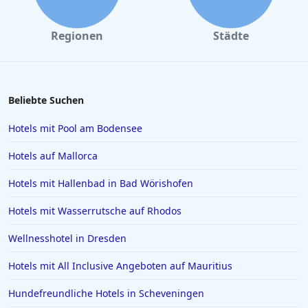
Hotels in Salzburg
Hotels in Erfurt
Regionen
Städte
Hotels in Venedig
Hotels in Wiek auf Rügen
Hotels in Kiel
Beliebte Suchen
Hotels in Swinemünde
Hotels mit Pool am Bodensee
Hotels in Greetsiel
Hotels auf Mallorca
Hotels in Deutschland
Hotels mit Hallenbad in Bad Wörishofen
Hotels in Lissabon
Hotels mit Wasserrutsche auf Rhodos
Hotels in Madrid
Hotels in Wyk auf Föhr
Wellnesshotel in Dresden
Hotels in Neubrandenburg
Hotels mit All Inclusive Angeboten auf Mauritius
Hotels in Kefalonia
Hundefreundliche Hotels in Scheveningen
Hotels in Bodenmais