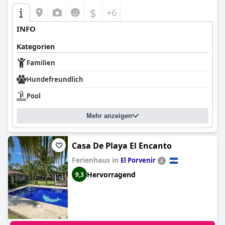
$
+6
INFO
Kategorien
Familien
Hundefreundlich
Pool
Mehr anzeigen
Casa De Playa El Encanto
Ferienhaus in
El Porvenir
Hervorragend
9,3