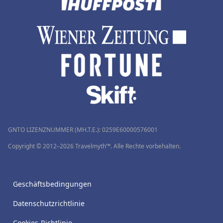
GNTO LIZENZNUMMER (MH.T.E.): 0259Ε60000576001
Copyright © 2012–2026 Travelmyth™. Alle Rechte vorbehalten.
Geschäftsbedingungen
Datenschutzrichtlinie
Cookies-Richtlinie