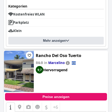
Kategorien
Kostenfreies WLAN
Parkplatz
Klein
Mehr anzeigen
Rancho Del Oso Tuerto
B&B in
Marcelino
Hervorragend
9,7
Preise anzeigen
$
+6