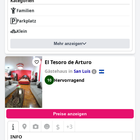
Kategorien
Familien
Parkplatz
Klein
Mehr anzeigen
El Tesoro de Arturo
Gästehaus in
San Luis
Hervorragend
10
Preise anzeigen
$
+3
INFO