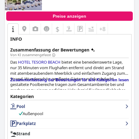
Preise anzeigen
$
+8
INFO
Zusammenfassung der Bewertungen
Von KI zusammengefasst
Das
HOTEL TESORO BEACH
bietet eine beneidenswerte Lage,
nur 35 Minuten vom Flughafen entfernt und direkt am Strand
mit atemberaubendem Meerblick und einfachem Zugang zum
Strand. Wunderschön gepflegte Gärten und durchdacht
Zusammenfassung der Bewertungen für alle Kategorien lesen
gestaltete Poolbereiche tragen zum Gesamtambiente bei und
machen es zu einem perfekten Urlaubsziel für Strandliebhaber.
Der weitläufige Strand, der als wunderschön und
Kategorien
atemberaubend beschrieben wird, sowie zahlreiche
Pool
Swimmingpools und Panoramablicke tragen wesentlich zur
Attraktivität des Hotels bei.
Außenpool
Das Frühstückserlebnis im Hotel wird gut aufgenommen und
Parkplatz
bietet ein köstliches, typisch salvadorianisches Frühstück mit
Strand
einem Buffet, das oft im Aufenthalt enthalten ist. Die Gäste