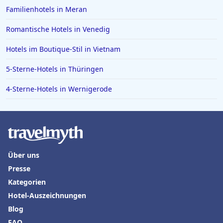
Familienhotels in Meran
Hotels in Bad Bramstedt
Romantische Hotels in Venedig
Hotels in Iserlohn
Hotels in Norden
Hotels im Boutique-Stil in Vietnam
5-Sterne-Hotels in Thüringen
4-Sterne-Hotels in Wernigerode
Über uns
Presse
Kategorien
Hotel-Auszeichnungen
Blog
FAQ