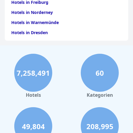
Hotels in Freiburg
Hotels in Norderney
Hotels in Warnemünde
Hotels in Dresden
Hotels am Bodensee
Hotels in Stuttgart
Hotels in Leipzig
7,258,491
60
Hotels in Bamberg
Hotels in Nürnberg
Hotels in Büsum
Hotels
Kategorien
Hotels in Garmisch-Partenkirchen
Hotels in Tannheim
Hotels in Bozen
49,804
208,995