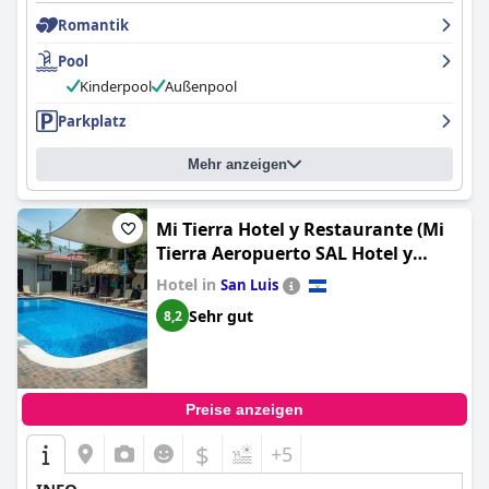
Romantik
Pool
Kinderpool
Außenpool
Parkplatz
Mehr anzeigen
Mi Tierra Hotel y Restaurante (Mi
Tierra Aeropuerto SAL Hotel y
Restaurante)
Hotel in
San Luis
Sehr gut
8,2
Preise anzeigen
$
+5