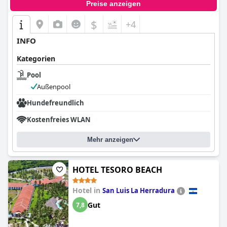
Preise anzeigen
$
+4
INFO
Kategorien
Pool
Außenpool
Hundefreundlich
Kostenfreies WLAN
Mehr anzeigen
HOTEL TESORO BEACH
Hotel in
San Luis La Herradura
Gut
7,8