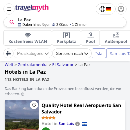
La Paz
Daten hinzufügen
2 Gäste
1 Zimmer
Kostenfreies WLAN
Parkplatz
Pool
Außenpool
Isla
San Luis T
Preiskategorie
Sortieren nach
Welt
>
Zentralamerika
>
El Salvador
>
La Paz
Hotels in La Paz
118 HOTELS IN LA PAZ
Das Ranking kann durch die Provisionen beeinflusst werden, die wir
erhalten.
Quality Hotel Real Aeropuerto San
Salvador
Hotel in
San Luis