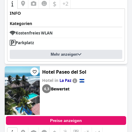
$
+2
INFO
Kategorien
Kostenfreies WLAN
Parkplatz
Mehr anzeigen
Hotel Paseo del Sol
Hotel in
La Paz
Bewertet
6,3
Preise anzeigen