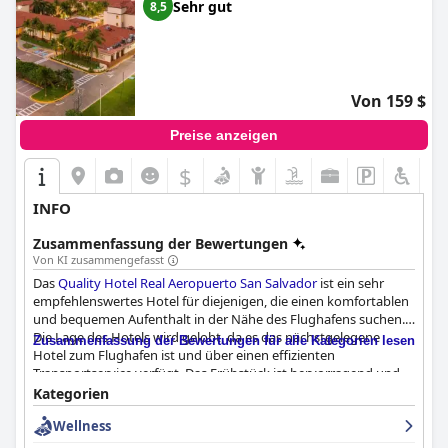
Sehr gut
8,5
Von 159 $
Preise anzeigen
$
INFO
Zusammenfassung der Bewertungen
Von KI zusammengefasst
Das
Quality Hotel Real Aeropuerto San Salvador
ist ein sehr
empfehlenswertes Hotel für diejenigen, die einen komfortablen
und bequemen Aufenthalt in der Nähe des Flughafens suchen.
Die Lage des Hotels wird gelobt, da es das nächstgelegene
Zusammenfassung der Bewertungen für alle Kategorien lesen
Hotel zum Flughafen ist und über einen effizienten
Transportservice verfügt. Das Frühstück ist hervorragend und
bietet eine große Auswahl und eine frühe Startzeit. Während
Kategorien
das Abendessen gemischte Kritiken erhalten hat, wurde das
Wellness
Restaurant für seine Meeresfrüchte und die gute Auswahl
gelobt. Die Zimmer sind schön und sauber, obwohl einige Gäste