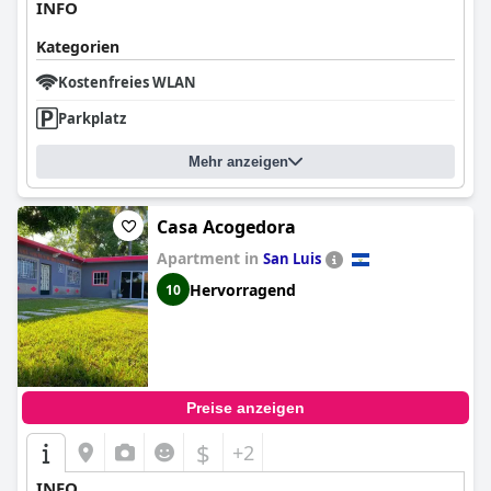
INFO
Kategorien
Kostenfreies WLAN
Parkplatz
Mehr anzeigen
Casa Acogedora
Apartment in
San Luis
Hervorragend
10
Preise anzeigen
$
+2
INFO