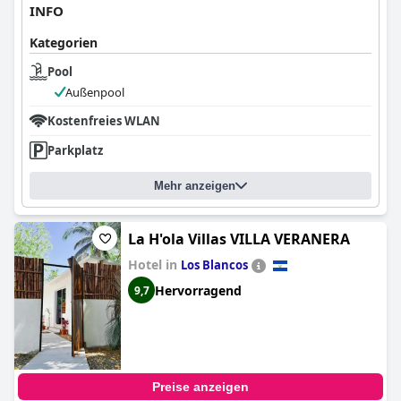
INFO
Kategorien
Pool
Außenpool
Kostenfreies WLAN
Parkplatz
Mehr anzeigen
La H'ola Villas VILLA VERANERA
Hotel in
Los Blancos
Hervorragend
9,7
Preise anzeigen