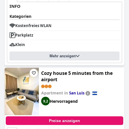
INFO
Kategorien
Kostenfreies WLAN
Parkplatz
Klein
Mehr anzeigen
Cozy house 5 minutes from the
airport
Apartment in
San Luis
Hervorragend
9,2
Preise anzeigen