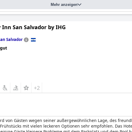
Mehr anzeigen
y Inn San Salvador by IHG
San Salvador
 gut
+2
 wird von Gästen wegen seiner außergewöhnlichen Lage, des freund
hstücks mit vielen leckeren Optionen sehr empfohlen. Das Hotel
 einige Gäste kleinere Probleme mit dem Parkplatz und dem Pool h