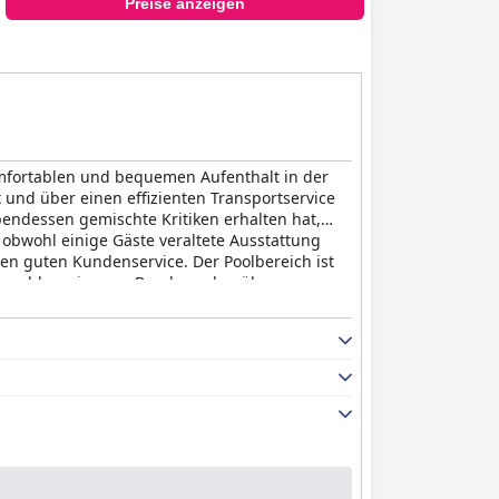
Preise anzeigen
omfortablen und bequemen Aufenthalt in der
 und über einen effizienten Transportservice
bendessen gemischte Kritiken erhalten hat,
obwohl einige Gäste veraltete Ausstattung
en guten Kundenservice. Der Poolbereich ist
obwohl es ein paar Beschwerden über
ßergewöhnlichen Personal und den praktischen