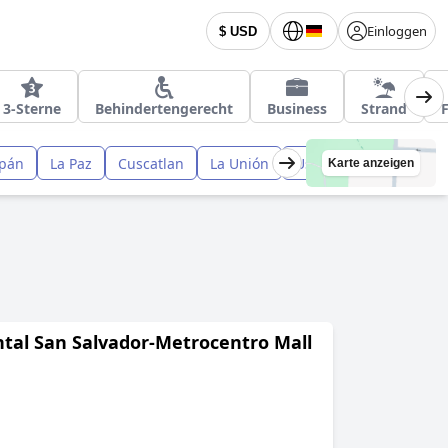
Einloggen
$ USD
3-Sterne
Behindertengerecht
Business
Strand
pán
La Paz
Cuscatlan
La Unión
Usulután
Chalaten
Karte anzeigen
ntal San Salvador-Metrocentro Mall