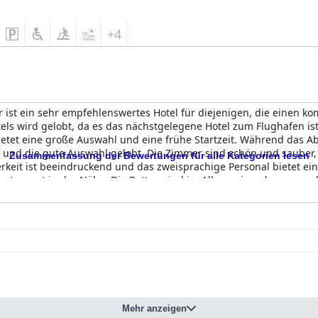
+4
r
ist ein sehr empfehlenswertes Hotel für diejenigen, die einen k
ls wird gelobt, da es das nächstgelegene Hotel zum Flughafen ist
ietet eine große Auswahl und eine frühe Startzeit. Während das A
 und die gute Auswahl gelobt. Die Zimmer sind schön und sauber, 
Zusammenfassung der Bewertungen für alle Kategorien lesen
eit ist beeindruckend und das zweisprachige Personal bietet ein
estaurant in der Nähe. Die Betten sind im Allgemeinen bequem, 
gab. Insgesamt haben die Gäste positive Erfahrungen mit dem au
zu einer Top-Wahl für Reisende macht.
Mehr anzeigen