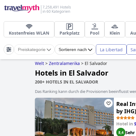
7,258,491 Hotels
in 60 Kategorien
Kostenfreies WLAN
Parkplatz
Pool
Klein
Au
La Libertad
Sa
Preiskategorie
Sortieren nach
Welt
>
Zentralamerika
>
El Salvador
Hotels in El Salvador
200+ HOTELS IN EL SALVADOR
Das Ranking kann durch die Provisionen beeinflusst werd
Real In
by IHG
Hotel in
Sehr
8,4