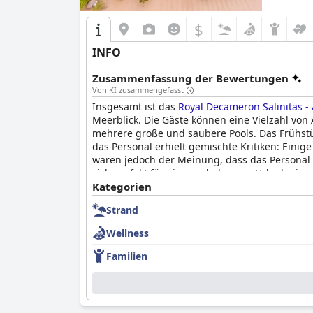
$
INFO
Zusammenfassung der Bewertungen
Von KI zusammengefasst
Insgesamt ist das
Royal Decameron Salinitas - A
Meerblick. Die Gäste können eine Vielzahl vo
mehrere große und saubere Pools. Das Frühstüc
das Personal erhielt gemischte Kritiken: Eini
waren jedoch der Meinung, dass das Personal 
sich perfekt für einen erholsamen Urlaub eign
Hotel einen Kinderpool mit mehr Aktivitäten ein
Kategorien
trotz einiger negativer Erfahrungen mit dem Se
Strand
Decameron Salinitas - All Inclusive
eine gute Wa
Wellness
Familien