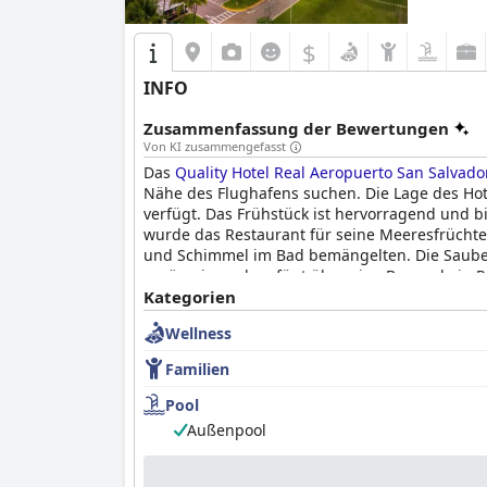
$
INFO
Zusammenfassung der Bewertungen
Von KI zusammengefasst
Das
Quality Hotel Real Aeropuerto San Salvado
Nähe des Flughafens suchen. Die Lage des Hote
verfügt. Das Frühstück ist hervorragend und b
wurde das Restaurant für seine Meeresfrüchte
und Schimmel im Bad bemängelten. Die Sauberk
geräumig und verfügt über eine Bar und ein R
knarrende Betten oder minderwertige Kissen 
Kategorien
Annehmlichkeiten des Hotels gemacht, was es 
Wellness
Familien
Pool
Außenpool