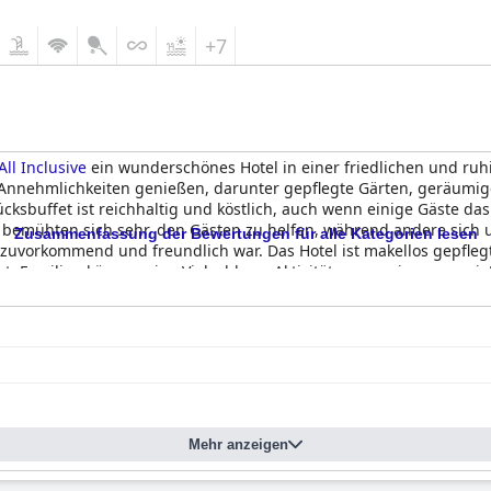
+7
ll Inclusive
ein wunderschönes Hotel in einer friedlichen und 
n Annehmlichkeiten genießen, darunter gepflegte Gärten, geräumi
ksbuffet ist reichhaltig und köstlich, auch wenn einige Gäste da
ge bemühten sich sehr, den Gästen zu helfen, während andere sich u
Zusammenfassung der Bewertungen für alle Kategorien lesen
zuvorkommend und freundlich war. Das Hotel ist makellos gepfleg
et. Familien können eine Vielzahl von Aktivitäten gemeinsam geni
richten sollte. Das All-inclusive-Erlebnis war insgesamt zufrieden
rvice des Personals und der Qualität der Speisen und Getränke. Tr
hl für Reisende, die ein sauberes und komfortables All-Inclusive-
Mehr anzeigen