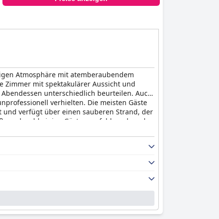
ruhigen Atmosphäre mit atemberaubendem
ge Zimmer mit spektakulärer Aussicht und
s Abendessen unterschiedlich beurteilen. Auch
nprofessionell verhielten. Die meisten Gäste
t und verfügt über einen sauberen Strand, der
eßen, obwohl einige Gäste empfehlen, dass das
stellend, mit einer Vielzahl von Essensoptionen,
otz einiger kleinerer Probleme ist das
Royal
Erlebnis in El Salvador suchen.