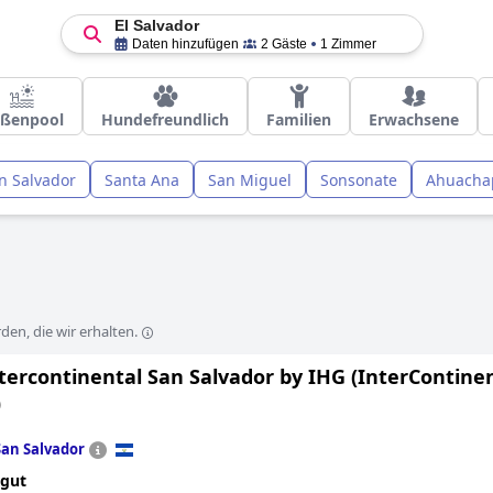
El Salvador
Daten hinzufügen
2 Gäste
1 Zimmer
ßenpool
Hundefreundlich
Familien
Erwachsene
n Salvador
Santa Ana
San Miguel
Sonsonate
Ahuacha
en, die wir erhalten.
tercontinental San Salvador by IHG (InterContine
)
San Salvador
 gut