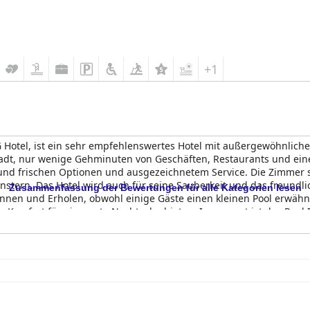
+1
HG Hotel, ist ein sehr empfehlenswertes Hotel mit außergewöhnlich
adt, nur wenige Gehminuten von Geschäften, Restaurants und ein
en und frischen Optionen und ausgezeichnetem Service. Die Zimmer 
nstern. Das Hotel wird auch für seine Sauberkeit und das freund
Zusammenfassung der Bewertungen für alle Kategorien lesen
pannen und Erholen, obwohl einige Gäste einen kleinen Pool erwäh
 Komfort für eine gute Nachtruhe bieten. Insgesamt ist das Real I
ortablen Aufenthalt suchen, sehr zu empfehlen.