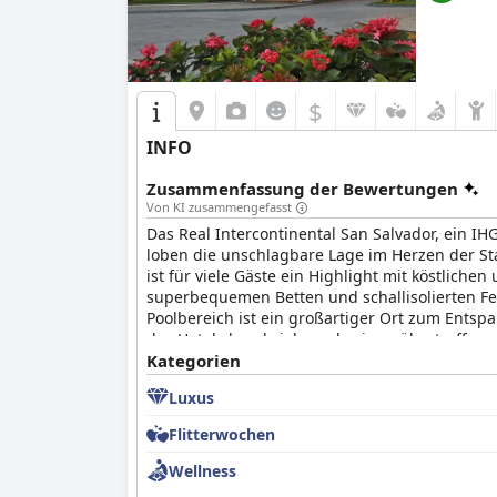
$
INFO
Zusammenfassung der Bewertungen
Von KI zusammengefasst
Das Real Intercontinental San Salvador, ein I
loben die unschlagbare Lage im Herzen der St
ist für viele Gäste ein Highlight mit köstlich
superbequemen Betten und schallisolierten Fe
Poolbereich ist ein großartiger Ort zum Ents
des Hotels beschrieben, da sie unübertroffenen
für Reisende, die einen angenehmen und komf
Kategorien
Luxus
Flitterwochen
Wellness