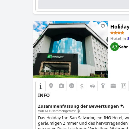
Holida
Hotel in
Sehr
8,7
$
INFO
Zusammenfassung der Bewertungen
Von KI zusammengefasst
Das Holiday Inn San Salvador, ein IHG-Hotel,
geräumigen Zimmer und des hervorragenden Frü
ein gutes Preis-Leistungs-Verhältnis. Während