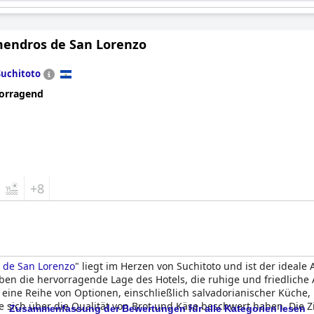
mendros de San Lorenzo
Suchitoto
orragend
+8
 de San Lorenzo
" liegt im Herzen von Suchitoto und ist der ideal
ben die hervorragende Lage des Hotels, die ruhige und friedliche
ine Reihe von Optionen, einschließlich salvadorianischer Küche, 
 sich über die Qualität von Brot und Käse beschwert haben. Die 
Zusammenfassung der Bewertungen für alle Kategorien lesen