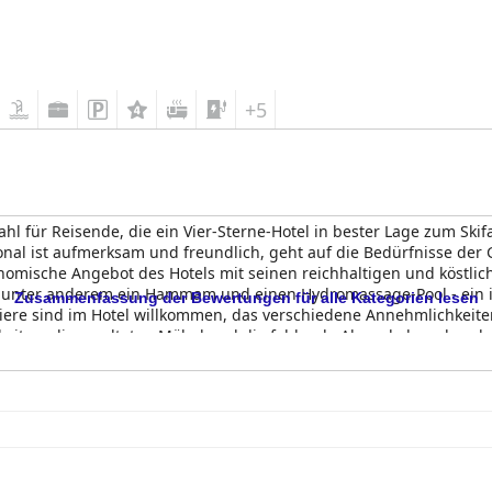
+5
Wahl für Reisende, die ein Vier-Sterne-Hotel in bester Lage zum S
al ist aufmerksam und freundlich, geht auf die Bedürfnisse der Gä
omische Angebot des Hotels mit seinen reichhaltigen und köstlic
en unter anderem ein Hammam und einen Hydromassage-Pool - ein
Zusammenfassung der Bewertungen für alle Kategorien lesen
iere sind im Hotel willkommen, das verschiedene Annehmlichkeiten
keiten, die veralteten Möbel und die fehlende Abwechslung besch
len. Die Lage des Hotels, die atemberaubende Aussicht und die r
 in Andorra.