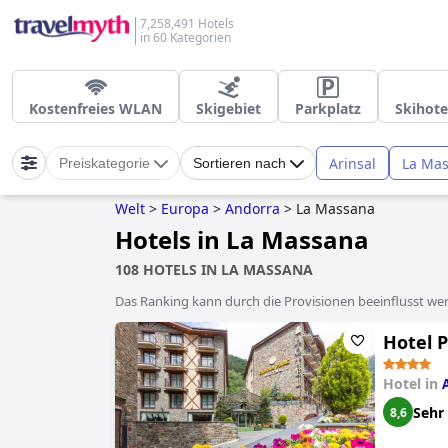
7,258,491 Hotels
in 60 Kategorien
Kostenfreies WLAN
Skigebiet
Parkplatz
Skihote
Arinsal
La Ma
Preiskategorie
Sortieren nach
Welt
>
Europa
>
Andorra
>
La Massana
Hotels in La Massana
108 HOTELS IN LA MASSANA
Das Ranking kann durch die Provisionen beeinflusst werd
Hotel P
Hotel in
Sehr
8,6