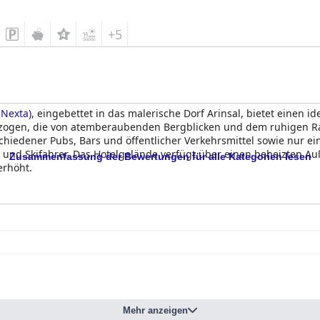
+5
 Nexta)
, eingebettet in das malerische Dorf Arinsal, bietet einen 
zogen, die von atemberaubenden Bergblicken und dem ruhigen 
schiedener Pubs, Bars und öffentlicher Verkehrsmittel sowie nur ei
er und Skifahrer. Das Hotelgelände verfügt über einen beheizten 
Zusammenfassung der Bewertungen für alle Kategorien lesen
erhöht.
nt Gothard by Nexta)
erhält im Allgemeinen positive Bewertungen fü
ohl einige kleinere Probleme mit bestimmten Artikeln feststellen 
ändig zu erfüllen. Dennoch tragen die verlängerten Frühstückszei
.
n erhalten. Während einige Gäste die Qualität und Auswahl des
te Auswahl hin. Trotz dieser Nachteile sind die Gesamteindrücke h
Mehr anzeigen
gkeit, Sauberkeit und die Balkone geschätzt, die einen schönen B