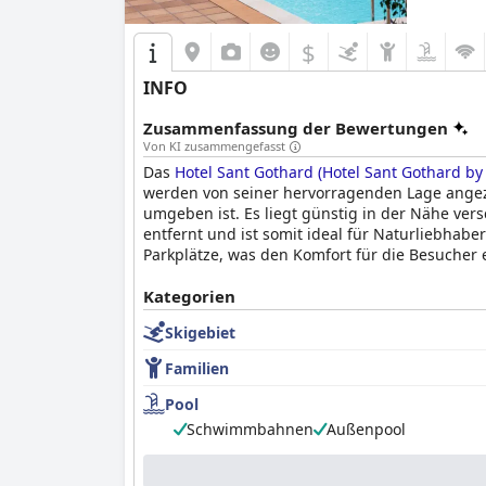
$
INFO
Zusammenfassung der Bewertungen
Von KI zusammengefasst
Das
Hotel Sant Gothard (Hotel Sant Gothard by
werden von seiner hervorragenden Lage ange
umgeben ist. Es liegt günstig in der Nähe ver
entfernt und ist somit ideal für Naturliebhab
Parkplätze, was den Komfort für die Besucher 
Das Frühstück im
Kategorien
Hotel Sant Gothard (Hotel Sa
genießen die vielfältigen Buffetoptionen, obw
Skigebiet
betonen, um die Vier-Sterne-Standards vollst
einem zufriedenstellenden Start in den Tag bei
Familien
Die Abendessen haben gemischte Rückmeldunge
Pool
gelegentliche Inkonsistenzen und eine begrenz
Schwimmbahnen
Außenpool
Service positiv.
Die Zimmer des Hotels werden für ihre Geräumi