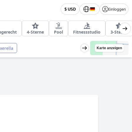
Einloggen
$ USD
ngerecht
4-Sterne
Pool
Fitnessstudio
3-Sterne
ixerella
Karte anzeigen