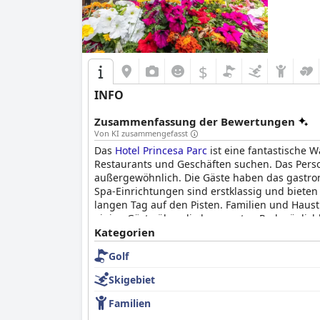
$
INFO
Zusammenfassung der Bewertungen
Von KI zusammengefasst
Das
Hotel Princesa Parc
ist eine fantastische 
Restaurants und Geschäften suchen. Das Person
außergewöhnlich. Die Gäste haben das gastron
Spa-Einrichtungen sind erstklassig und biet
langen Tag auf den Pisten. Familien und Haust
einige Gäste über die begrenzten Parkmöglich
Aufenthalt und würde das Hotel weiterempfeh
Kategorien
idealen Wahl für einen unvergesslichen Urlaub
Golf
Skigebiet
Familien