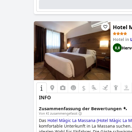
Hotel 
Hotel in
Herv
8,8
$
INFO
Zusammenfassung der Bewertungen
Von KI zusammengefasst
Das
Hotel Màgic La Massana (Hotel Màgic La M
komfortable Unterkunft in La Massana suchen. 
idealen Wahl für Skifahrer. Die Gäste schwärm