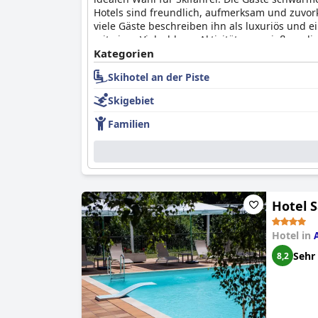
Hotels sind freundlich, aufmerksam und zuvork
viele Gäste beschreiben ihn als luxuriös und 
mit einer Vielzahl von Aktivitäten genießen, d
sind andere der Meinung, dass es ausreichend 
Kategorien
Massana (Hotel Màgic La Massana by Nexta)
im
Skihotel an der Piste
Skigebiet
Familien
Hotel 
Hotel in
Sehr
8,2