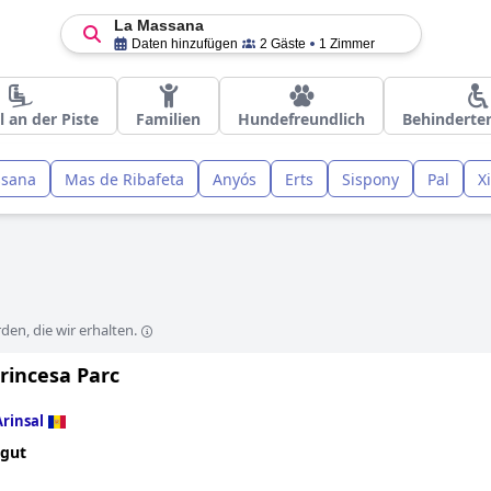
La Massana
Daten hinzufügen
2 Gäste
1 Zimmer
l an der Piste
Familien
Hundefreundlich
Behinderte
ssana
Mas de Ribafeta
Anyós
Erts
Sispony
Pal
X
en, die wir erhalten.
rincesa Parc
Arinsal
 gut