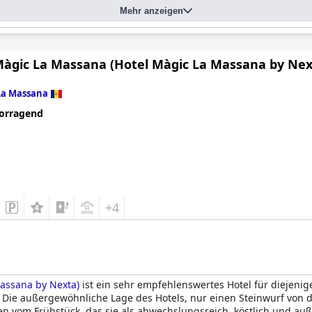
Mehr anzeigen
Màgic La Massana (Hotel Màgic La Massana by Nex
La Massana
orragend
+4
assana by Nexta)
ist ein sehr empfehlenswertes Hotel für diejenig
Die außergewöhnliche Lage des Hotels, nur einen Steinwurf von den
en vom Frühstück, das sie als abwechslungsreich, köstlich und au