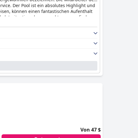
ice. Der Pool ist ein absolutes Highlight und
eisen, können einen fantastischen Aufenthalt
rkplatzsituation als eng und teuer empfinden,
ten Gäste ihren Aufenthalt im
Hotel Màgic La
Von 47 $