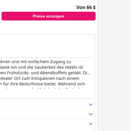
Von 66 $
Preise anzeigen
kifahren und mit einfachem Zugang zu
ste ein und die Sauberkeit des Hotels ist
hen Frühstücks- und Abendbuffets gelobt. Die
 idealer Ort zum Entspannen nach einem
 für ihre Bedürfnisse bietet. Während sich
werten, genoss die Mehrheit der Gäste ihren
omantische Atmosphäre machen es zu einer