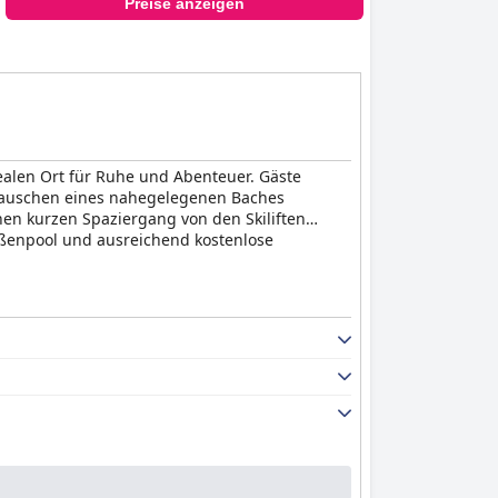
Preise anzeigen
idealen Ort für Ruhe und Abenteuer. Gäste
Rauschen eines nahegelegenen Baches
nen kurzen Spaziergang von den Skiliften
Außenpool und ausreichend kostenlose
r seine Vielfalt und Qualität. Die Gäste
und die Notwendigkeit einer höheren Konsistenz
ten und das aufmerksame Servicepersonal zu
 Abendbuffets loben, weisen andere auf
insichtlich der Qualität der Speisen und des
lick auf die umliegende Landschaft bieten. Es