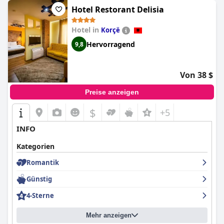
Hotel Restorant Delisia
Hotel in
Korçë
Hervorragend
9,8
Von 38 $
Preise anzeigen
$
+5
INFO
Kategorien
Romantik
Günstig
4-Sterne
Mehr anzeigen