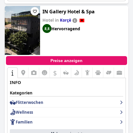
IN Gallery Hotel & Spa
Hotel in
Korçë
Hervorragend
8,8
Preise anzeigen
$
INFO
Kategorien
Flitterwochen
Wellness
Familien