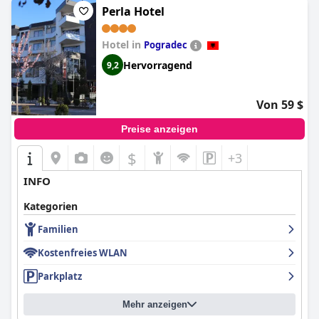
Perla Hotel
Hotel in
Pogradec
Hervorragend
9,2
Von 59 $
Preise anzeigen
$
+3
INFO
Kategorien
Familien
Kostenfreies WLAN
Parkplatz
Mehr anzeigen