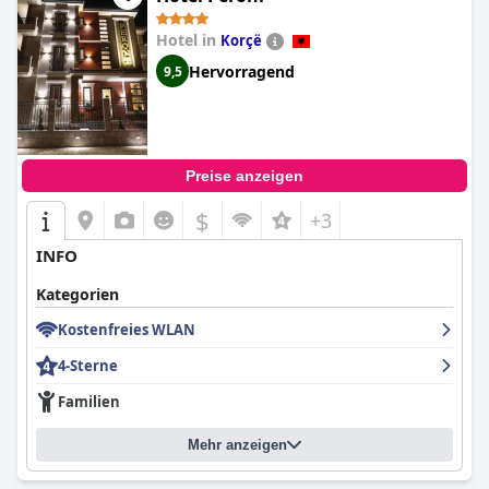
Sauberkeit, dem freundlichen Personal und den äußerst
bequemen Betten ein außergewöhnliches Erlebnis bietet, was es
Hotel in
Korçë
zu einer Top-Wahl für Besucher von Korça macht.
Hervorragend
9,5
Preise anzeigen
$
+3
INFO
Kategorien
Kostenfreies WLAN
4-Sterne
Familien
Mehr anzeigen