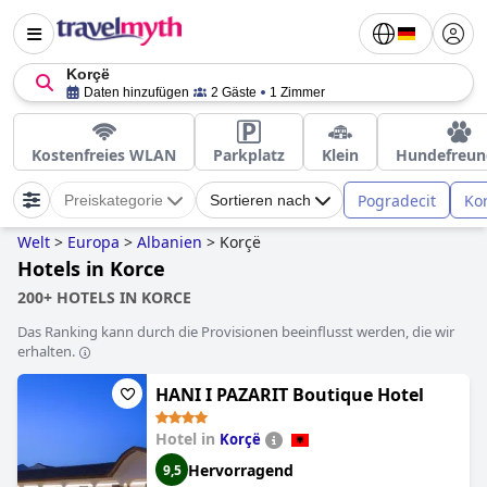
Korçë
Daten hinzufügen
2 Gäste
1 Zimmer
Kostenfreies WLAN
Parkplatz
Klein
Hundefreun
Pogradecit
Ko
Preiskategorie
Sortieren nach
Welt
>
Europa
>
Albanien
>
Korçë
Hotels in Korce
200+ HOTELS IN KORCE
Das Ranking kann durch die Provisionen beeinflusst werden, die wir
erhalten.
HANI I PAZARIT Boutique Hotel
Hotel in
Korçë
Hervorragend
9,5