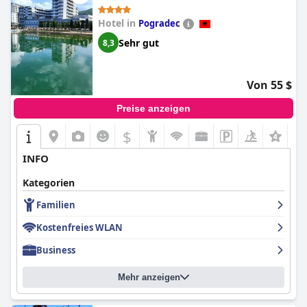
Hotel in
Pogradec
Sehr gut
8,3
Von 55 $
Preise anzeigen
$
+4
INFO
Kategorien
Familien
Kostenfreies WLAN
Business
Mehr anzeigen