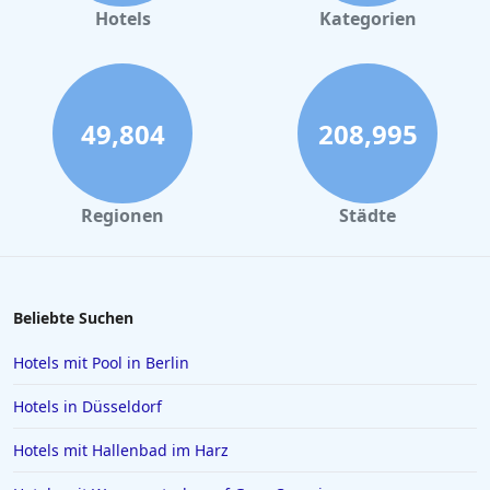
Hotels in Büsum
Hotels
Kategorien
Hotels in Frankfurt am Main
Hotels im Allgäu
Hotels in Oberhausen
49,804
208,995
Hotels in Marsa Alam
Hotels in Darmstadt
Regionen
Städte
Hotels in Kopenhagen
Hotels in Saarbrücken
Hotels in Sölden
Beliebte Suchen
Hotels in Karlsruhe
Hotels mit Pool in Berlin
Hotels in Rom
Hotels in Düsseldorf
Hotels in Wiesbaden
Hotels mit Hallenbad im Harz
Hotels in Essen