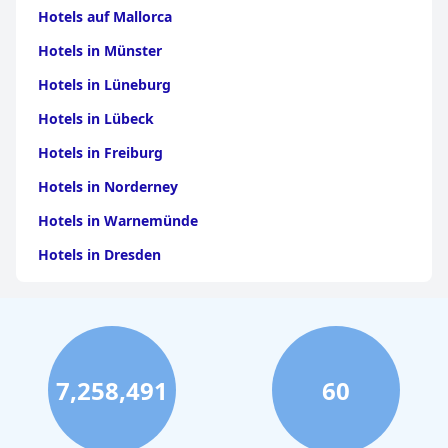
Hotels auf Mallorca
Hotels in Münster
Hotels in Lüneburg
Hotels in Lübeck
Hotels in Freiburg
Hotels in Norderney
Hotels in Warnemünde
Hotels in Dresden
Hotels am Bodensee
Hotels in Stuttgart
Hotels in Leipzig
7,258,491
60
Hotels in Bamberg
Hotels in Nürnberg