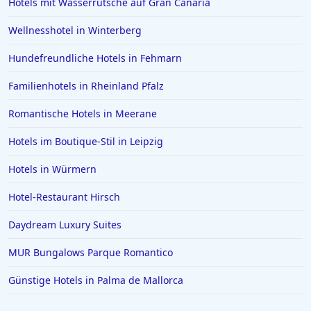
Hotels mit Wasserrutsche auf Gran Canaria
Hotels in Griechenland
Hotels in Greifswald
Wellnesshotel in Winterberg
Hotels in Deidesheim
Hundefreundliche Hotels in Fehmarn
Hotels in Erlangen
Familienhotels in Rheinland Pfalz
Hotels in Rotterdam
Romantische Hotels in Meerane
Hotels in Bad Homburg vor der Höhe
Hotels im Boutique-Stil in Leipzig
Hotels in Neuss
Hotels in Ägypten
Hotels in Würmern
Hotels in Varadero
Hotel-Restaurant Hirsch
Hotels in Zingst
Daydream Luxury Suites
Hotels in Meersburg
MUR Bungalows Parque Romantico
Hotels in der Toskana
Günstige Hotels in Palma de Mallorca
Hotels auf Malta