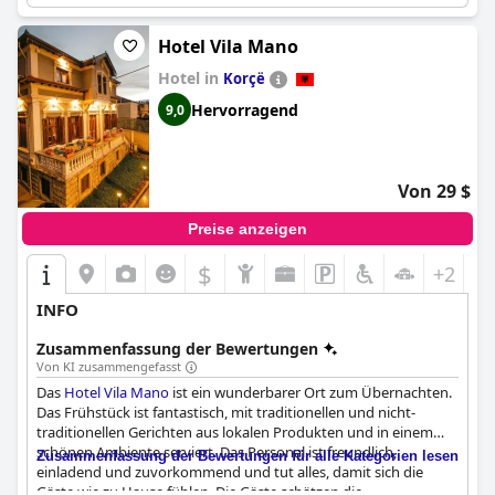
Hotel Vila Mano
Hotel in
Korçë
Hervorragend
9,0
Von 29 $
Preise anzeigen
$
+2
INFO
Zusammenfassung der Bewertungen
Von KI zusammengefasst
Das
Hotel Vila Mano
ist ein wunderbarer Ort zum Übernachten.
Das Frühstück ist fantastisch, mit traditionellen und nicht-
traditionellen Gerichten aus lokalen Produkten und in einem
schönen Ambiente serviert. Das Personal ist freundlich,
Zusammenfassung der Bewertungen für alle Kategorien lesen
einladend und zuvorkommend und tut alles, damit sich die
Gäste wie zu Hause fühlen. Die Gäste schätzen die