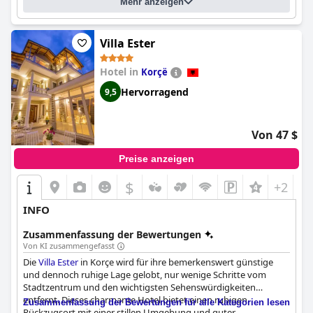
Mehr anzeigen
Villa Ester
Hotel in
Korçë
Hervorragend
9,5
Von 47 $
Preise anzeigen
$
+2
INFO
Zusammenfassung der Bewertungen
Von KI zusammengefasst
Die
Villa Ester
in Korçe wird für ihre bemerkenswert günstige
und dennoch ruhige Lage gelobt, nur wenige Schritte vom
Stadtzentrum und den wichtigsten Sehenswürdigkeiten
entfernt. Dieses charmante Hotel bietet einen ruhigen
Zusammenfassung der Bewertungen für alle Kategorien lesen
Rückzugsort mit einer stillen Umgebung und guter