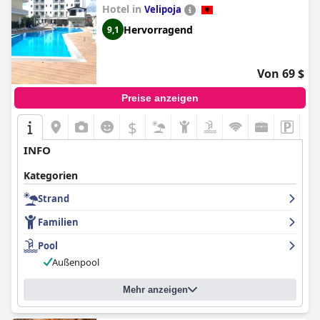
Hotel in
Dienstleistungen und Annehmlichkeiten das Gesamterlebnis
Velipoja
verbessern.
Hervorragend
9,1
Von 69 $
Preise anzeigen
$
INFO
Kategorien
Strand
Familien
Pool
Außenpool
Mehr anzeigen