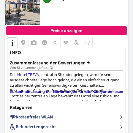
Annehmlichkeiten verbindet und es zu einer Top-Wahl für
Reisende in Shkodër macht.
Preise anzeigen
$
+7
INFO
Zusammenfassung der Bewertungen
Von KI zusammengefasst
Das
Hotel TREVA
, zentral in Shkoder gelegen, wird für seine
ausgezeichnete Lage hoch gelobt, die einen einfachen Zugang
zu allen wichtigen Sehenswürdigkeiten, Geschäften,
Restaurants, Cafés und Bars in kurzer Gehweite ermöglicht.
Zusammenfassung der Bewertungen für alle Kategorien lesen
Trotz seiner zentralen Lage bewahrt das Hotel eine ruhige und
friedliche Atmosphäre, was es zu einem idealen Rückzugsort
inmitten der Hektik der Stadt macht. Gäste loben auch die Nähe
Kategorien
zu wichtigen Touristenattraktionen und öffentlichen
Kostenfreies WLAN
Verkehrsmitteln, die eine einfache Erkundung ermöglichen,
einschließlich des Ausgangspunkts für den Wanderweg Valbona
Behindertengerecht
- Theth.