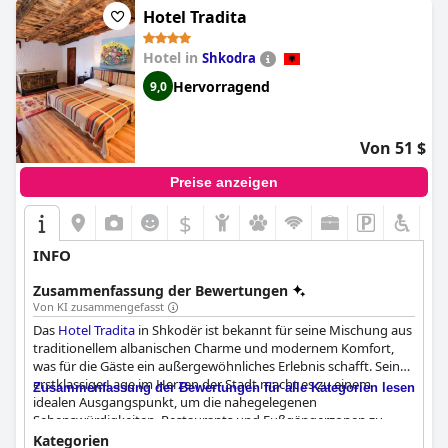
Hotel Tradita
Hotel in
Shkodra
Hervorragend
9,0
Von 51 $
Preise anzeigen
$
INFO
Zusammenfassung der Bewertungen
Von KI zusammengefasst
Das
Hotel Tradita
in Shkodër ist bekannt für seine Mischung aus
traditionellem albanischen Charme und modernem Komfort,
was für die Gäste ein außergewöhnliches Erlebnis schafft. Seine
erstklassige Lage im Herzen der Stadt macht es zu einem
Zusammenfassung der Bewertungen für alle Kategorien lesen
idealen Ausgangspunkt, um die nahegelegenen
Sehenswürdigkeiten, Restaurants und Fußgängerzonen zu
erkunden. Das historische Gebäude, geschmückt mit
Kategorien