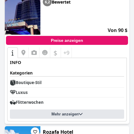
Bewertet
6,2
Von 90 $
Preise anzeigen
$
+9
INFO
Kategorien
Boutique-Stil
Luxus
Flitterwochen
Mehr anzeigen
Rozafa Hotel