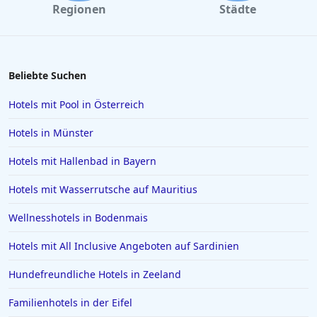
Regionen
Städte
Hotels in Konstanz
Hotels in Heiligenhafen
Hotels in Lazise
Beliebte Suchen
Hotels in Gelsenkirchen
Hotels mit Pool in Österreich
Hotels in der Türkei
Hotels in Münster
Hotels auf Rhodos
Hotels mit Hallenbad in Bayern
Hotels in Den Haag
Hotels mit Wasserrutsche auf Mauritius
Hotels in Amalfi
Hotels in Meran
Wellnesshotels in Bodenmais
Hotels in Sachsen
Hotels mit All Inclusive Angeboten auf Sardinien
Hotels in Aachen
Hundefreundliche Hotels in Zeeland
Hotels in Domburg
Familienhotels in der Eifel
Hotels auf Ibiza