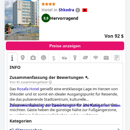
Hotel in
Shkodra
Hervorragend
8,8
Von 92 $
Preise anzeigen
$
INFO
Zusammenfassung der Bewertungen
Von KI zusammengefasst
Das
Rozafa Hotel
genießt eine erstklassige Lage im Herzen von
Shkodër und ist somit ein idealer Ausgangspunkt für Reisende,
die das pulsierende Stadtzentrum, kulturelle
Sehenswürdigkeiten und gastronomische Angebote erkunden
Zusammenfassung der Bewertungen für alle Kategorien lesen
möchten. Gäste heben die günstige Nähe zur Fußgängerzone,
zu wichtigen Sehenswürdigkeiten und zu wichtigen
Bushaltestellen hervor, die das Reisen erleichtern. Die modernen
Kategorien
Annehmlichkeiten, die schöne Aussicht und die allgemeine