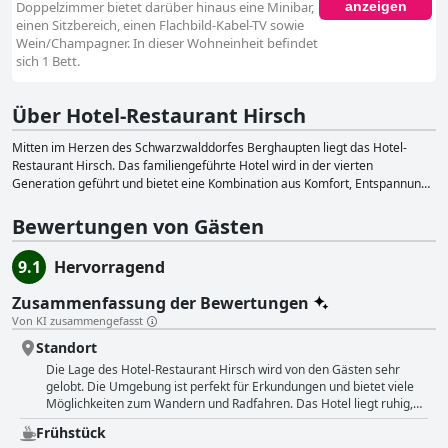
anzeigen
Doppelzimmer bietet darüber hinaus eine Minibar,
einen Sitzbereich, einen Flachbild-Kabel-TV sowie
Wein/Champagner. In dieser Wohneinheit befindet
sich 1 Bett.
Über Hotel-Restaurant Hirsch
Mitten im Herzen des Schwarzwalddorfes Berghaupten liegt das Hotel-
Restaurant Hirsch. Das familiengeführte Hotel wird in der vierten
Generation geführt und bietet eine Kombination aus Komfort, Entspannung
und kulinarischen Genüssen. Alle Zimmer sind mit eigenem Bad und
kostenlosem WLAN-Zugang ausgestattet. Die zentrale Lage des Hotels
Bewertungen von Gästen
ermöglicht es den Gästen, die attraktiven Ausflugsziele in der Ortenau und
im Elsass sowie den Messestandort Offenburg schnell zu erreichen. Der
9.1
Hervorragend
Bahnhof in Gengenbach ist in 5 Fahrminuten zu erreichen. Die Gäste
können zwischen verschiedenen Zimmern wie Doppelzimmern,
Zusammenfassung der Bewertungen
Einzelzimmern, Suiten und Appartements wählen. Das Restaurant des
Von KI zusammengefasst
Hotels bietet traditionelle badische Küche mit französisch-mediterranen
Einflüssen. Auf der Speisekarte finden sich neben bekannten Klassikern
Standort
auch wechselnde Gerichte und neue Kreationen. Das Restaurant verwendet
Die Lage des Hotel-Restaurant Hirsch wird von den Gästen sehr
saisonale und regionale Produkte, um die Gäste mit dem Besten zu
gelobt. Die Umgebung ist perfekt für Erkundungen und bietet viele
verwöhnen, was die Region Baden zu bieten hat. Die Gäste können ihre
Möglichkeiten zum Wandern und Radfahren. Das Hotel liegt ruhig,
Mahlzeiten auf der schönen Gartenterrasse des Hotels genießen, während
aber verkehrsgünstig, denn eine Bushaltestelle ist nur 300 m
Frühstück
sie an hervorragenden Weinen aus der Ortenauer Region nippen. Das
entfernt. Obwohl der Ort selbst keine kommerzielle Struktur