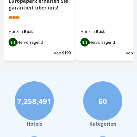
Europapark erhalten Sie
garantiert über uns!
Hotel
in
Rust
Hotel
in
Rust
Hervorragend
Hervorragend
9.1
8.8
Von
$190
Von
$
7,258,491
60
Hotels
Kategorien