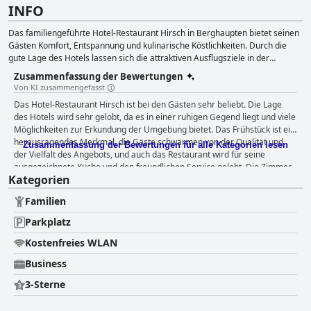
INFO
Das familiengeführte Hotel-Restaurant Hirsch in Berghaupten bietet seinen
Gästen Komfort, Entspannung und kulinarische Köstlichkeiten. Durch die
gute Lage des Hotels lassen sich die attraktiven Ausflugsziele in der
Ortenau und im Elsass sowie die Messe Offenburg leicht erkunden. Es
Zusammenfassung der Bewertungen
stehen verschiedene Unterkunftsarten zur Verfügung, von Einzel- und
Von KI zusammengefasst
Doppelzimmern bis hin zu Appartements und Suiten. Das hoteleigene
Das Hotel-Restaurant Hirsch ist bei den Gästen sehr beliebt. Die Lage
Restaurant serviert traditionelle badische Küche mit französisch-
des Hotels wird sehr gelobt, da es in einer ruhigen Gegend liegt und viele
mediterranen Einflüssen, Veranstaltungs- und Tagungsräume stehen für
Möglichkeiten zur Erkundung der Umgebung bietet. Das Frühstück ist ein
Feiern oder Geschäftstreffen zur Verfügung. Haustiere sind nicht erlaubt,
herausragendes Merkmal, die Gäste schwärmen von der Qualität und
und alle Zimmer sind rauchfrei.
Zusammenfassung der Bewertungen für alle Kategorien lesen
der Vielfalt des Angebots, und auch das Restaurant wird für seine
ausgezeichnete Küche und den freundlichen Service gelobt. Die Zimmer
Kategorien
sind sauber, geräumig und gut gepflegt und bieten eine Reihe von
Stilrichtungen für unterschiedliche Geschmäcker. Das Personal ist
Familien
unglaublich freundlich und zuvorkommend, und die mehrsprachigen
Mitarbeiter sind immer hilfsbereit. Die Parkplätze sind sicher, und
Parkplatz
Familien mit Kindern finden hier eine einladende, familienfreundliche
Atmosphäre. Die Gäste des Hotel-Restaurants Hirsch beschreiben die
Kostenfreies WLAN
Betten als sehr bequem, wobei es einige kleine Kritikpunkte an den
Business
Kissen und Matratzen gibt. Insgesamt ist das Hotel-Restaurant Hirsch
eine fantastische Wahl für Reisende, die einen sauberen und
3-Sterne
komfortablen Aufenthalt mit wunderbarer Gastfreundschaft und
köstlichen Speisemöglichkeiten suchen.