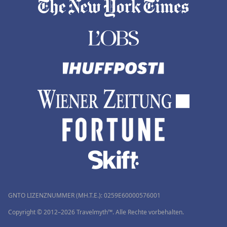
GNTO LIZENZNUMMER (MH.T.E.): 0259Ε60000576001
Copyright © 2012–2026 Travelmyth™. Alle Rechte vorbehalten.