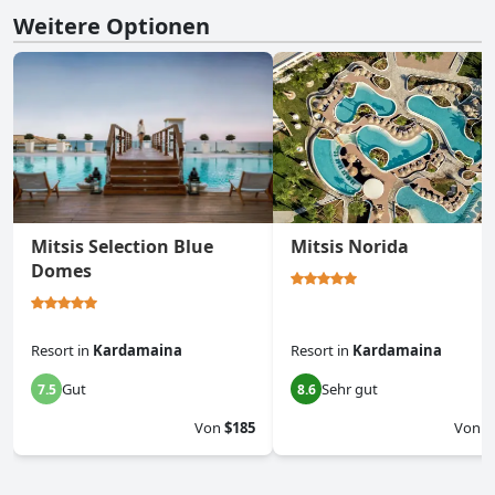
Weitere Optionen
Mitsis Selection Blue
Mitsis Norida
Domes
Resort
in
Kardamaina
Resort
in
Kardamaina
Gut
Sehr gut
7.5
8.6
Von
$185
Von
$