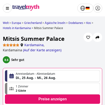
Welt
>
Europa
>
Griechenland
>
Ägäische Inseln
>
Dodekanes
>
Kos
>
Hotels in Kardamaina
>
Mitsis Summer Palace
Mitsis Summer Palace
Kardamaina
,
Kardamaina
(
Auf der Karte anzeigen
)
Sehr gut
8.6
Anreisedatum - Abreisedatum
Di., 25 Aug. - Mi., 26 Aug.
1 Zimmer
2 Gäste
Preise anzeigen