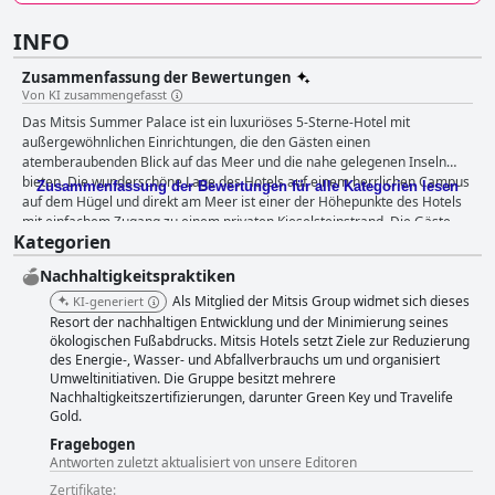
INFO
Zusammenfassung der Bewertungen
Von KI zusammengefasst
Das Mitsis Summer Palace ist ein luxuriöses 5-Sterne-Hotel mit
außergewöhnlichen Einrichtungen, die den Gästen einen
atemberaubenden Blick auf das Meer und die nahe gelegenen Inseln
bieten. Die wunderschöne Lage des Hotels auf einem herrlichen Campus
Zusammenfassung der Bewertungen für alle Kategorien lesen
auf dem Hügel und direkt am Meer ist einer der Höhepunkte des Hotels
mit einfachem Zugang zu einem privaten Kieselsteinstrand. Die Gäste
Kategorien
werden jeden Morgen mit einem köstlichen und reichhaltigen
Frühstücksbuffet verwöhnt und viele loben die vielfältige und köstliche
Nachhaltigkeitspraktiken
Auswahl an Speisen. Das Hotel bietet eine Reihe von
Speisemöglichkeiten mit qualitativ hochwertigen Speisen, insbesondere
Als Mitglied der Mitsis Group widmet sich dieses
KI-generiert
in den À-la-carte-Restaurants. Die luxuriösen und sehr komfortablen
Resort der nachhaltigen Entwicklung und der Minimierung seines
Zimmer sind geräumig und verfügen über einen eigenen Balkon, einige
ökologischen Fußabdrucks. Mitsis Hotels setzt Ziele zur Reduzierung
des Energie-, Wasser- und Abfallverbrauchs um und organisiert
sogar über einen eigenen Pool. Einige Gäste bemängelten jedoch, dass
Umweltinitiativen. Die Gruppe besitzt mehrere
einige Zimmer in schlechtem Zustand waren, obwohl die meisten Gäste
Nachhaltigkeitszertifizierungen, darunter Green Key und Travelife
mit den Unterkünften zufrieden waren. Das Hotel ist lobenswert für
Gold.
seinen schönen Infinity-Pool, den Privatstrand und das freundliche
Personal. Trotz einiger negativer Kommentare zu bestimmten Aspekten
Fragebogen
ist das Mitsis Summer Palace immer noch eine gute Wahl für alle, die
Antworten zuletzt aktualisiert von unsere Editoren
einen luxuriösen Aufenthalt auf Rhodos verbringen möchten.
Zertifikate: