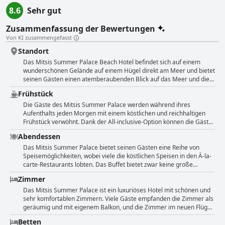
8.6
Sehr gut
Zusammenfassung der Bewertungen
Von KI zusammengefasst
Standort
Das Mitsis Summer Palace Beach Hotel befindet sich auf einem
wunderschönen Gelände auf einem Hügel direkt am Meer und bietet
seinen Gästen einen atemberaubenden Blick auf das Meer und die
nahe gelegenen Inseln. Einige Gäste fanden jedoch, dass das Hotel
Frühstück
weit von den wichtigsten Sehenswürdigkeiten von Kos entfernt ist
und man ein Taxi oder einen Bus braucht, um sie zu erreichen.
Die Gäste des Mitsis Summer Palace werden während ihres
Trotzdem wurde der Zugang zum Strand als einfach empfunden,
Aufenthalts jeden Morgen mit einem köstlichen und reichhaltigen
auch wenn einige Gäste anmerkten, dass der Strand selbst ein
Frühstück verwöhnt. Dank der All-inclusive-Option können die Gäste
Kieselsteinstrand war. Insgesamt wurde die Lage des Hotels von
das Restaurant genießen, ohne sich über zusätzliche Kosten
Abendessen
vielen Gästen als ein Highlight bezeichnet, einige nannten sie
Gedanken machen zu müssen. Es kann zwar zu Wartezeiten
"wunderbar" und "außergewöhnlich". Das Hotel bietet auch
kommen, aber das nette Ambiente und die vielen Möglichkeiten
Das Mitsis Summer Palace bietet seinen Gästen eine Reihe von
kostenlose Parkplätze für seine Gäste.
machen das Warten lohnenswert. Das Frühstücksbuffet bietet eine
Speisemöglichkeiten, wobei viele die köstlichen Speisen in den À-la-
große Auswahl, und die Gäste loben die abwechslungsreiche und
carte-Restaurants lobten. Das Buffet bietet zwar keine große
köstliche Auswahl an Speisen. Besonders gut gefiel den Gästen,
Auswahl an Gerichten, aber die Themenrestaurants und der
Zimmer
dass sie immer etwas Leckeres zu essen fanden, ohne
Selbstbedienungsgrill im DEN-Restaurant wurden sehr gelobt. Das
unangenehme Überraschungen. Diejenigen, die das Restaurant
vegetarische Angebot im Hauptrestaurant ist zwar nicht sehr
Das Mitsis Summer Palace ist ein luxuriöses Hotel mit schönen und
ausprobiert haben, hatten ebenfalls viel Positives zu sagen. Viele
vielfältig, aber die Qualität der Speisen in allen Restaurants wird
sehr komfortablen Zimmern. Viele Gäste empfanden die Zimmer als
behaupteten, dass das Buffet und die a la carte Optionen zu den
allgemein als hoch eingestuft. Das Personal ist freundlich und bietet
geräumig und mit eigenem Balkon, und die Zimmer im neuen Flügel
besten gehörten, die sie je hatten.
einen guten Service in einer entspannten Atmosphäre mit
mit Tauchbecken waren besonders schön und boten eine herrliche
Betten
Meeresrauschen im Hintergrund. Familien mit Kindern können Pizza,
Aussicht. Der Luxusflügel ist ebenfalls wunderschön mit tollen Pools