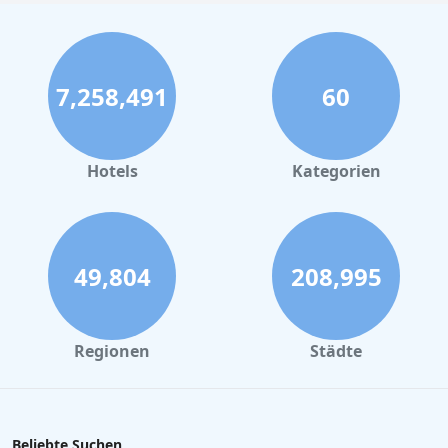
7,258,491
60
Hotels
Kategorien
49,804
208,995
Regionen
Städte
Beliebte Suchen