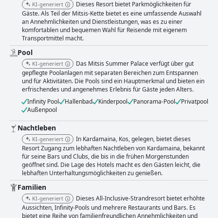
Dieses Resort bietet Parkmöglichkeiten für
KI-generiert
Gäste. Als Teil der Mitsis-Kette bietet es eine umfassende Auswahl
an Annehmlichkeiten und Dienstleistungen, was es zu einer
komfortablen und bequemen Wahl für Reisende mit eigenem
Transportmittel macht.
Pool
Das Mitsis Summer Palace verfügt über gut
KI-generiert
gepflegte Poolanlagen mit separaten Bereichen zum Entspannen
und für Aktivitäten. Die Pools sind ein Hauptmerkmal und bieten ein
erfrischendes und angenehmes Erlebnis für Gäste jeden Alters.
Infinity Pool
Hallenbad
Kinderpool
Panorama-Pool
Privatpool
Außenpool
Nachtleben
In Kardamaina, Kos, gelegen, bietet dieses
KI-generiert
Resort Zugang zum lebhaften Nachtleben von Kardamaina, bekannt
für seine Bars und Clubs, die bis in die frühen Morgenstunden
geöffnet sind. Die Lage des Hotels macht es den Gästen leicht, die
lebhaften Unterhaltungsmöglichkeiten zu genießen.
Familien
Dieses All-Inclusive-Strandresort bietet erhöhte
KI-generiert
Aussichten, Infinity-Pools und mehrere Restaurants und Bars. Es
bietet eine Reihe von familienfreundlichen Annehmlichkeiten und