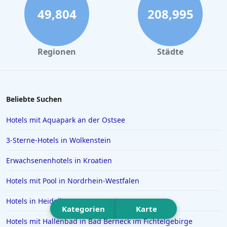
Hotels in Travemünde
49,804
208,995
Hotels in Prag
Hotels in Bonn
Regionen
Städte
Hotels in Bayern
Hotels in der Lüneburger Heide
Hotels auf Korfu
Beliebte Suchen
Hotels auf Madeira
Hotels mit Aquapark an der Ostsee
Hotels in Scheveningen
3-Sterne-Hotels in Wolkenstein
Hotels in Malcesine
Erwachsenenhotels in Kroatien
Hotels in Antalya
Hotels mit Pool in Nordrhein-Westfalen
Hotels in Neumünster
Hotels in Mayrhofen
Hotels in Heidelberg
Kategorien
Karte
Hotels auf Menorca
Hotels mit Hallenbad in Bad Berneck im Fichtelgebirge