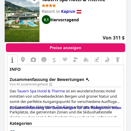
Resort in
Kaprun
Hervorragend
9,1
Von 311 $
Preise anzeigen
$
INFO
Zusammenfassung der Bewertungen
Von KI zusammengefasst
Das
Tauern Spa Hotel & Therme
ist ein wunderschönes Hotel
inmitten von schneebedeckten Bergen und grüner Natur und
somit der perfekte Ausgangspunkt für verschiedene Ausflüge
und sportliche Aktivitäten. Die Gäste schätzen die kostenlosen
Zusammenfassung der Bewertungen für alle Kategorien lesen
Parkplätze, die getrennten Zonen und die Skibushaltestelle
direkt vor dem Hotel. Das Frühstücksangebot ist umfangreich
und bietet eine erstaunliche Auswahl an warmen und kalten
Kategorien
Gerichten, während das Abendessen von außergewöhnlicher