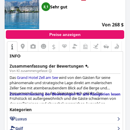
Sehr gut
8,1
Von 268 $
Preise anzeigen
$
INFO
Zusammenfassung der Bewertungen
Von KI zusammengefasst
Das
Grand Hotel Zell am See
wird von den Gästen für seine
phänomenale und strategische Lage direkt am malerischen
Zeller See mit atemberaubendem Blick auf die Berge und
bequemem Zugang zu den Skipisten hoch gelobt. Das
Zusammenfassung der Bewertungen für alle Kategorien lesen
Frühstück ist außergewöhnlich und die Gäste schwärmen von
der großzügigen und abwechslungsreichen Auswahl an
verschiedenen Gerichten. Das Abendessen ist ebenfalls
Kategorien
bemerkenswert und bietet drei verschiedene Variationen mit
Luxus
ausgezeichneter Qualität und mehreren Gängen. Das Hotel
verfügt über schöne und gut gepflegte Zimmer mit bequemen
Golf
Betten und schönem Blick auf den See, auch wenn einige Möbel