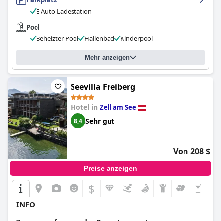
Parkplatz
E Auto Ladestation
Pool
Beheizter Pool
Hallenbad
Kinderpool
Mehr anzeigen
Seevilla Freiberg
Hotel in
Zell am See
Sehr gut
8,4
Von 208 $
Preise anzeigen
$
INFO