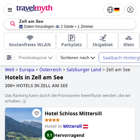
Zell am See
Daten hinzufügen
2 Gäste
1 Zimmer
Kostenfreies WLAN
Parkplatz
Skigebiet
Klein
Saalbach-Hinter
Preiskategorie
Sortieren nach
Welt
>
Europa
>
Österreich
>
Salzburger Land
>
Zell am See
Hotels in Zell am See
200+ HOTELS IN ZELL AM SEE
Das Ranking kann durch die Provisionen beeinflusst werden, die wir
erhalten.
Hotel Schloss Mittersill
Hotel in
Mittersill
Hervorragend
9,1