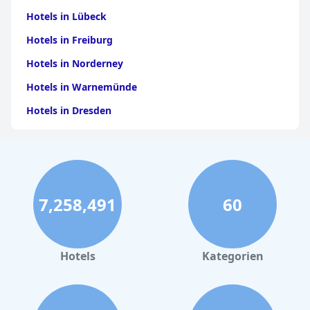
Hotels in Lübeck
Hotels in Freiburg
Hotels in Norderney
Hotels in Warnemünde
Hotels in Dresden
Hotels am Bodensee
Hotels in Stuttgart
Hotels in Leipzig
7,258,491
60
Hotels in Bamberg
Hotels in Nürnberg
Hotels in Büsum
Hotels
Kategorien
Hotels in Cuxhaven
Hotels in Rostock