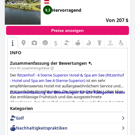
Hervorragend
9,3
Von 207 $
Preise anzeigen
$
INFO
Zusammenfassung der Bewertungen
Von KI zusammengefasst
Der
Ritzenhof - 4 Sterne Superior Hotel & Spa am See (Ritzenhof
- Hotel und Spa am See 4-Sterne-Superior)
ist ein sehr
empfehlenswertes Hotel mit außergewöhnlichem Service und
erstaunlichen Einrichtungen. Die Gäste sind voll des Lobes über
Zusammenfassung der Bewertungen für alle Kategorien lesen
das erstklassige Frühstück und das ausgezeichnete
Abendessen, das abwechslungsreich und wunderbar zubereitet
ist. Die Zimmer sind modern, gut ausgestattet und geräumig,
Kategorien
mit exzellentem Mobiliar und harmonischer Farbgestaltung.
Golf
Das Personal ist freundlich, kompetent und immer hilfsbereit
und bietet einen erstklassigen Service. Die Spa-Einrichtungen
Nachhaltigkeitspraktiken
sind außergewöhnlich mit einem traumhaften Pool und einem
perfekten Saunabereich. Obwohl es noch Raum für