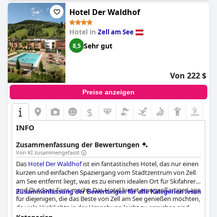
Poolbereich des Hotels ist ein Muss für jeden Gast. Alles in allem
bietet das
Hotel Römerhof
Hotel Der Waldhof
die perfekte Gelegenheit, sich zu
entspannen und zu verjüngen und dabei einen
atemberaubenden Blick auf die Natur zu genießen.
Hotel in
Zell am See
Sehr gut
8,5
Von 222 $
Preise anzeigen
$
INFO
Zusammenfassung der Bewertungen
Von KI zusammengefasst
Das
Hotel Der Waldhof
ist ein fantastisches Hotel, das nur einen
kurzen und einfachen Spaziergang vom Stadtzentrum von Zell
am See entfernt liegt, was es zu einem idealen Ort für Skifahrer
und Outdoor-Fans macht. Das Hotel bietet eine großartige Lage
Zusammenfassung der Bewertungen für alle Kategorien lesen
für diejenigen, die das Beste von Zell am See genießen möchten,
da viele Highlights in der Umgebung leicht zu erreichen sind.
Das Frühstück wird als ein Highlight des Hotelangebots