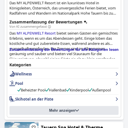
Das MY ALPENWELT Resort ist ein luxuriöses Hotel in
Königsleiten, Österreich, das unvergessliche Ferien bietet, vom
Radfahren und Wandern im Nationalpark Hohe Tauern bis zum
Skifahren und Snowboarden in der Zillertal Arena. Familien mit
Zusammenfassung der Bewertungen
Kindern finden hier Abenteuer und Entspannung, während
Von KI zusammengefasst
passionierte Wintersportler direkten Zugang zu den Pisten
Das
MY ALPENWELT Resort
bietet seinen Gästen ein gemischtes
haben. Kulinarisch verwöhnt werden die Gäste im trendigen
Erlebnis, wenn es um das Abendessen geht. Einige loben das
Lifestyle-Restaurant des Hotels, das auch für private oder
köstliche und gut zubereitete Essen, während andere es als
geschäftliche Feste und Feiern zur Verfügung steht. Mit
mangelhaft empfinden. Die Zimmer sind im Allgemeinen
luxuriösen Zimmern, einer einzigartigen Bade- und Wellnesswelt
Zusammenfassung der Bewertungen für alle Kategorien lesen
geräumig und sauber und bieten viel Stauraum für die
und einem atemberaubenden Bergblick ist das MY ALPENWELT
Skiausrüstung, obwohl einige Gäste sie als zu klein empfanden.
Resort die perfekte Destination für einen Luxusurlaub in
Das Personal wird als freundlich und zuvorkommend
Österreich.
Kategorien
beschrieben, obwohl einige Gäste Probleme mit
Wellness
Sprachbarrieren und Desorganisation feststellten. Die Spa-
Einrichtungen sind ein Highlight des Resorts mit einem schönen
Pool
Swimmingpool und einer Sauna, auch wenn einige Gäste über
Wartungsprobleme berichteten. Insgesamt schätzten die Gäste
Beheizter Pool
Hallenbad
Kinderpool
Außenpool
die Bemühungen des Personals, ihren Aufenthalt angenehm zu
Skihotel an der Piste
gestalten, und hielten die Anlage für eine gute Wahl für einen
erholsamen Skiurlaub.
Mehr anzeigen
Tauern Spa Hotel & Therme