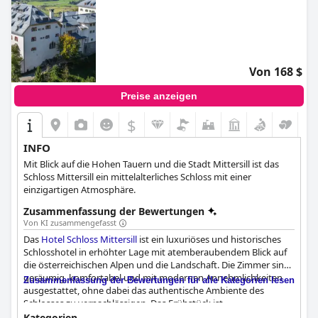
Von 168 $
Preise anzeigen
$
INFO
Mit Blick auf die Hohen Tauern und die Stadt Mittersill ist das
Schloss Mittersill ein mittelalterliches Schloss mit einer
einzigartigen Atmosphäre.
Zusammenfassung der Bewertungen
Von KI zusammengefasst
Das
Hotel Schloss Mittersill
ist ein luxuriöses und historisches
Schlosshotel in erhöhter Lage mit atemberaubendem Blick auf
die österreichischen Alpen und die Landschaft. Die Zimmer sind
geräumig, komfortabel und mit modernen Annehmlichkeiten
Zusammenfassung der Bewertungen für alle Kategorien lesen
ausgestattet, ohne dabei das authentische Ambiente des
Schlosses zu vernachlässigen. Das Frühstück ist
außergewöhnlich und bietet eine große Auswahl an frischen
Kategorien