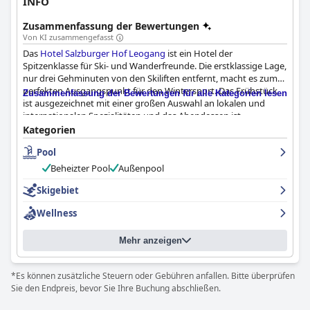
INFO
Zusammenfassung der Bewertungen
Von KI zusammengefasst
Das
Hotel Salzburger Hof Leogang
ist ein Hotel der
Spitzenklasse für Ski- und Wanderfreunde. Die erstklassige Lage,
nur drei Gehminuten von den Skiliften entfernt, macht es zum
perfekten Ausgangspunkt für den Wintersport. Das Frühstück
Zusammenfassung der Bewertungen für alle Kategorien lesen
ist ausgezeichnet mit einer großen Auswahl an lokalen und
internationalen Spezialitäten und das Abendessen ist
sensationell und bietet ein unvergessliches kulinarisches
Kategorien
Erlebnis. Die neueren Zimmer sind großartig, auch wenn einige
Pool
Bereiche renovierungsbedürftig sind, und das Personal ist
überwältigend freundlich und zuvorkommend. Das Spa-Erlebnis
Beheizter Pool
Außenpool
ist außergewöhnlich mit einem Pool auf dem Dach und einem
kürzlich renovierten Wellnessbereich. Das Hotel ist auch perfekt
Skigebiet
für Downhill-Mountainbiker mit fantastischen
Wellness
Abstellmöglichkeiten für Fahrräder. Insgesamt übertrifft das
Hotel Salzburger Hof Leogang
die Erwartungen der Gäste und
bietet ein hervorragendes Erlebnis für Wintersportler.
Mehr anzeigen
*Es können zusätzliche Steuern oder Gebühren anfallen. Bitte überprüfen
Sie den Endpreis, bevor Sie Ihre Buchung abschließen.