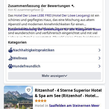
Zusammenfassung der Bewertungen
Von KI zusammengefasst
Das
Hotel Der Löwe LEBE FREI (Hotel Der Löwe Leogang)
ist ein
schönes und gepflegtes Haus, das eine Mischung aus altem
Alpenstil und modernen Annehmlichkeiten für einen
komfortablen Aufenthalt bietet. Die neu renovierten Zimmer
Zusammenfassung der Bewertungen für alle Kategorien lesen
sind wunderschön und verführerisch eingerichtet und mit viel
Liebe zum Detail ausgestattet. Obwohl einige Gäste berichteten,
dass die Badezimmer nicht beheizt und etwas kühl waren, bietet
Kategorien
das Hotel schöne und gemütliche Unterkünfte mit viel Liebe
Nachhaltigkeitspraktiken
zum Detail in der Zimmerausstattung und Annehmlichkeiten.
Das Personal ist hochprofessionell, freundlich, aufmerksam, nett
Wellness
und zuvorkommend und bemüht sich, den Gästen einen
angenehmen Aufenthalt zu bereiten. Insgesamt bietet das
Hundefreundlich
Hotel Der Löwe LEBE FREI (Hotel Der Löwe Leogang)
einen
außergewöhnlichen Service und ist für einen angenehmen
Mehr anzeigen
Aufenthalt sehr zu empfehlen.
Ritzenhof - 4 Sterne Superior Hotel
& Spa am See (Ritzenhof - Hotel
und Spa am See 4-Sterne-Superior)
Hotel in
Saalfelden am Steinernen Meer