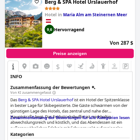
Winteraktivitäten. Das Hotel bietet einen luxuriösen und
Berg & SPA Hotel Urslauerhof
anspruchsvollen Aufenthalt mit stilvollem Dekor und einer
Boutique-Atmosphäre, die die Gäste auch in Zukunft wieder
Hotel in
Maria Alm am Steinernen Meer
buchen würden.
Hervorragend
9,6
Von 287 $
Preise anzeigen
$
INFO
Zusammenfassung der Bewertungen
Von KI zusammengefasst
Das
Berg & SPA Hotel Urslauerhof
ist ein Hotel der Spitzenklasse
in bester Lage für Skibegeisterte. Die Gäste schwärmen von der
günstigen Lage des Hotels, das zentral und nahe der
Hauptstraße liegt. Das Frühstücksbuffet ist reichhaltig,
Zusammenfassung der Bewertungen für alle Kategorien lesen
abwechslungsreich und köstlich, und das Abendessen ist ein
außergewöhnliches Erlebnis mit Schwerpunkt auf regionaler
Küche. Die Zimmer sind schön, geräumig und sauber, mit
Kategorien
bequemen Betten und erstklassigen Annehmlichkeiten. Das