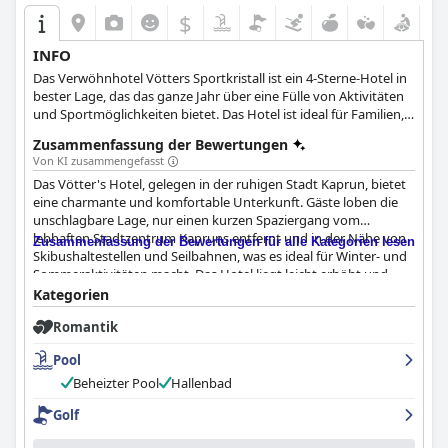
$
INFO
Das Verwöhnhotel Vötters Sportkristall ist ein 4-Sterne-Hotel in
bester Lage, das das ganze Jahr über eine Fülle von Aktivitäten
und Sportmöglichkeiten bietet. Das Hotel ist ideal für Familien,
Paare und Alleinreisende und verfügt über komfortable Zimmer
Zusammenfassung der Bewertungen
und Suiten, hervorragende gastronomische Einrichtungen und
Von KI zusammengefasst
ein erholsames Spa.
Das Vötter's Hotel, gelegen in der ruhigen Stadt Kaprun, bietet
eine charmante und komfortable Unterkunft. Gäste loben die
unschlagbare Lage, nur einen kurzen Spaziergang vom
lebhaften Stadtzentrum Kapruns entfernt und in der Nähe von
Zusammenfassung der Bewertungen für alle Kategorien lesen
Skibushaltestellen und Seilbahnen, was es ideal für Winter- und
Sommeraktivitäten macht. Das Hotel liegt leicht erhöht und
bietet einen ruhigen Rückzugsort mit malerischem Bergblick,
Kategorien
der die friedliche Atmosphäre der geräumigen Zimmer mit
Romantik
gemütlichen Möbeln und praktischen Annehmlichkeiten
unterstreicht.
Pool
Das Frühstück im Vötter's Hotel wird für seine Qualität und
Beheizter Pool
Hallenbad
Vielfalt hoch gelobt und bietet eine reichhaltige Auswahl an
Golf
hochwertigen Produkten wie frisches Obst, Marmeladen und
Joghurt, die unterschiedlichen Geschmäckern gerecht werden.