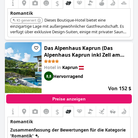
$
+6
Romantik
Dieses Boutique-Hotel bietet eine
KI-generiert
einzigartige Lage mit außergewöhnlicher Gastfreundschaft. Es
verfügt über exklusive Design-Suiten, einige mit privater Sauna,
und ein Dachterrassen-Spa, das Suite-Gästen vorbehalten ist.
Das Hotel bietet ein Spa- und Wellnesscenter mit einer Sauna.
Das Alpenhaus Kaprun (Das
Alpenhaus Kaprun inkl Zell am
See-Kaprun Sommerkarte)
Hotel in
Kaprun
Hervorragend
8,8
Von 152 $
Preise anzeigen
$
Romantik
Zusammenfassung der Bewertungen für die Kategorie
'Romantik'