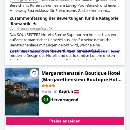
Bereich mit Ruheräumen, einem Living-Pool-Bereich und einem
Hideaway Spa exklusiv für Erwachsene. Gäste können im
Sommer den Naturschwimmteich und die Entspannungszonen
Zusammenfassung der Bewertungen für die Kategorie
im Garten genießen. Das Hotel bietet auch einen Yoga Dark
'Romantik'
Room für Meditation und Entspannung.
Von KI zusammengefasst
Das SOULSISTERS Hotel 4 Sterne Superior zeichnet sich als ein
äußerst romantisches Reiseziel aus, das für seine natürliche
Badeteichanlage mit Liegen gelobt wird, welche eine
stimmungsvolle, romantische Atmosphäre schafft. Das
Zusammenfassung der Bewertungen für alle Kategorien lesen
moderne Design des Hotels und das luxuriöse Loft im dritten
Stock tragen zum romantischen Reiz bei und machen es zu
einem idealen Zufluchtsort für Paare. Gäste haben den
außergewöhnlichen Service des zuvorkommenden und
Margarethenstein Boutique Hotel
professionellen Teams hervorgehoben, der das Gesamterlebnis
(Margarethenstein Boutique Hotel
verbessert. Viele Paare, darunter werdende Mütter in ihren
including Zell am See Kaprun
Flitterwochen, hatten sehr angenehme Aufenthalte und
Hotel in
Kaprun
summercard and Air condition)
beschrieben ihren Besuch als den besten Urlaub und fanden das
Hotel perfekt für einen kurzen, romantischen Ausflug.
Hervorragend
9,3
Preise anzeigen