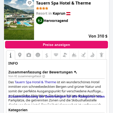
Tauern Spa Hotel & Therme
Resort in
Kaprun
Hervorragend
9,2
Von 310 $
Preise anzeigen
$
INFO
Zusammenfassung der Bewertungen
Von KI zusammengefasst
Das
Tauern Spa Hotel & Therme
ist ein wunderschönes Hotel
inmitten von schneebedeckten Bergen und grüner Natur und
somit der perfekte Ausgangspunkt für verschiedene Ausflüge
und sportliche Aktivitäten. Die Gäste schätzen die kostenlosen
Zusammenfassung der Bewertungen für alle Kategorien lesen
Parkplätze, die getrennten Zonen und die Skibushaltestelle
direkt vor dem Hotel. Das Frühstücksangebot ist umfangreich
und bietet eine erstaunliche Auswahl an warmen und kalten
Kategorien