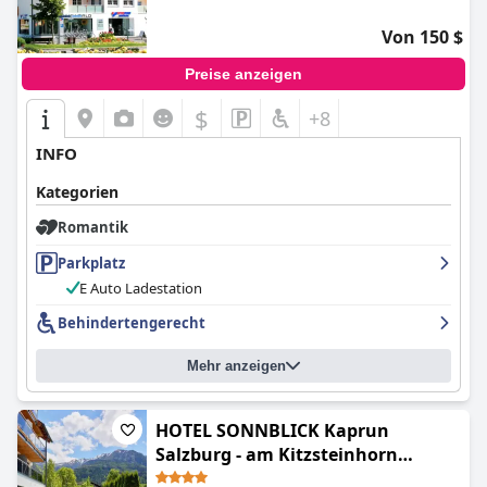
Gäste äußern den Wunsch, an diesen charmanten Ort
zurückzukehren.
Von 150 $
Preise anzeigen
$
+8
INFO
Kategorien
Romantik
Parkplatz
E Auto Ladestation
Behindertengerecht
Mehr anzeigen
HOTEL SONNBLICK Kaprun
Salzburg - am Kitzsteinhorn
Gletscher (HOTEL SONNBLICK