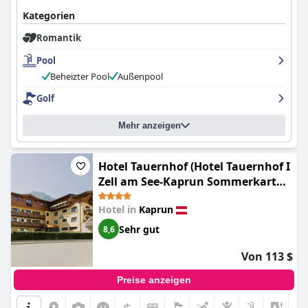
Kategorien
Romantik
Pool
Beheizter Pool
Außenpool
Golf
Mehr anzeigen
Hotel Tauernhof (Hotel Tauernhof I
Zell am See-Kaprun Sommerkarte
inklusive)
Hotel in
Kaprun
Sehr gut
8,6
Von 113 $
Preise anzeigen