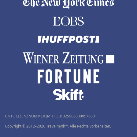
GNTO LIZENZNUMMER (MH.T.E.): 0259Ε60000576001
Copyright © 2012–2026 Travelmyth™. Alle Rechte vorbehalten.