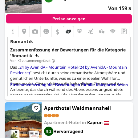
Von 159 $
Preise anzeigen
$
Romantik
Zusammenfassung der Bewertungen für die Kategorie
'Romantik'
Von KI zusammengefasst
Das „
24 by AvenidA - Mountain Hotel (24 by AvenidA - Mountain
Residence)
“ besticht durch seine romantische Atmosphäre und
gemütlichen Unterkünfte, was es zu einer idealen Wahl für
Paare macht. Gäste schätzen die behaglichen Zimmer und das
Zusammenfassung der Bewertungen für alle Kategorien lesen
Ambiente, das durch während des Abendessens angezündete
Kerzen noch verstärkt wird. Die Abendstunden können ruhig
auf großen, sonnigen Balkonen mit atemberaubendem Blick auf
den See und das beleuchtete Stadtbild verbracht werden, was
Aparthotel Waidmannsheil
eine perfekte Kulisse für einen unvergesslichen Aufenthalt
während der Flitterwochen schafft. Das Anwesen, das als sehr
Apartment-Hotel in
Kaprun
schön und intim beschrieben wird, bietet ein wundervolles
Kuschelhotel-Erlebnis. Das insgesamt romantische Ambiente
Hervorragend
9,2
sorgt dafür, dass Paare ihren Aufenthalt genießen werden. Viele