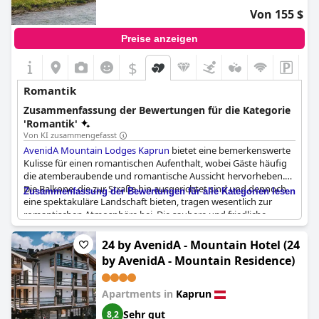
Von 155 $
Preise anzeigen
$
Romantik
Zusammenfassung der Bewertungen für die Kategorie
'Romantik'
Von KI zusammengefasst
AvenidA Mountain Lodges Kaprun
bietet eine bemerkenswerte
Kulisse für einen romantischen Aufenthalt, wobei Gäste häufig
die atemberaubende und romantische Aussicht hervorheben.
Die Balkone, die zur Straße hin ausgerichtet sind und dennoch
Zusammenfassung der Bewertungen für alle Kategorien lesen
eine spektakuläre Landschaft bieten, tragen wesentlich zur
romantischen Atmosphäre bei. Die saubere und friedliche
Atmosphäre verstärkt das Gesamterlebnis und macht es zu
einer idealen Wahl für einen ruhigen und intimen Rückzugsort.
24 by AvenidA - Mountain Hotel (24
Viele schätzen die zugewiesenen Privatzimmer und die
by AvenidA - Mountain Residence)
beträchtliche romantische Umgebung im gesamten Anwesen.
Es wird besonders dafür gelobt, dass es nicht nur für Paare,
sondern auch für romantische Familienurlaube perfekt ist, dank
Apartments in
Kaprun
seiner romantischen Apartments und A-Plus-Romantikzimmer.
Sehr gut
8,2