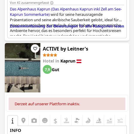
Von KI zusammengefasst
Das Alpenhaus Kaprun (Das Alpenhaus Kaprun inkl Zell am See-
Kaprun Sommerkarte)
wird für seine herausragende
Präsentation und seine akribische Sauberkeit gelobt, ideal für
einen romantischen Kurzurlaub. Gäste heben das romantische
Zusammenfassung der Bewertungen für alle Kategorien lesen
Ambiente hervor, das es besonders perfekt für Hochzeitsreisen
macht. Das Hotel bietet wunderschöne und romantische
Umgebungen mit bezaubernden Aussichten, die das
Gesamterlebnis bereichern. Die romantische Umgebung
ACTIVE by Leitner's
erstreckt sich auch auf die Speisemöglichkeiten, wo Gäste intime
Abendessen genießen können. Das Ambiente wird durch ein
Hotel in
Kaprun
großartiges Frühstück, saubere Zimmer und einen schönen Spa-
Bereich mit Sauna und ruhigen Entspannungsbereichen
Gut
7,9
ergänzt. Freundliches Personal trägt zusätzlich zum Aufenthalt
bei und schafft ein traumhaftes Erlebnis für Hochzeitsreisende
und Paare, die einen romantischen Rückzugsort suchen.
Derzeit auf unserer Plattform inaktiv.
$
+1
INFO