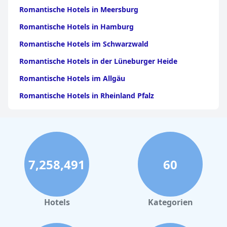
Romantische Hotels in Meersburg
Romantische Hotels in Hamburg
Romantische Hotels im Schwarzwald
Romantische Hotels in der Lüneburger Heide
Romantische Hotels im Allgäu
Romantische Hotels in Rheinland Pfalz
Romantische Hotels in Berlin
Romantische Hotels in Bad Zwischenahn
Romantische Hotels im Moseltal
7,258,491
60
Romantische Hotels im Harz
Romantische Hotels in Quedlinburg
Romantische Hotels in Thüringen
Hotels
Kategorien
Romantische Hotels in Frankfurt am Main