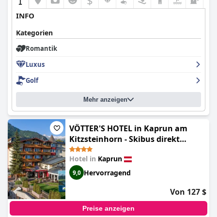
$
INFO
Kategorien
Romantik
Luxus
Golf
Mehr anzeigen
VÖTTER'S HOTEL in Kaprun am
Kitzsteinhorn - Skibus direkt
(VÖTTER'S HOTEL in Kaprun -
Hotel in
Kaprun
including Summer Card)
Hervorragend
9,0
Von 127 $
Preise anzeigen