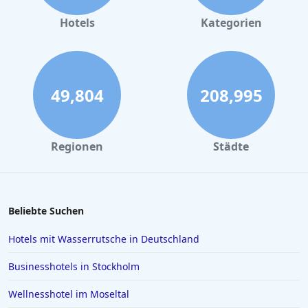
Hotels mit Privatpool auf Chalkidiki
Hotels
Kategorien
Hotels mit Privatpool in Frankfurt am Main
Hotels mit Privatpool in Ägypten
Hotels mit Privatpool in Bodrum
49,804
208,995
Hotels mit Privatpool auf Mauritius
Hotels mit Privatpool in der Dominikanischen
Regionen
Städte
Republik
Hotels mit Privatpool in Frankreich
Beliebte Suchen
Hotels mit Wasserrutsche in Deutschland
Businesshotels in Stockholm
Wellnesshotel im Moseltal