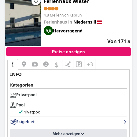
Ferienhaus Wieser
4.8 Meilen von Kaprun
Ferienhaus in
Niedernsill
Hervorragend
9,8
Von 171 $
Preise anzeigen
$
+3
INFO
Kategorien
Privatpool
Pool
Privatpool
Skigebiet
Mehr anzeigen