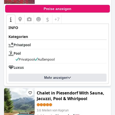
Preise anzeigen
$
+7
INFO
Kategorien
Privatpool
Pool
Privatpool
Außenpool
Luxus
Mehr anzeigen
Chalet in Piesendorf With Sauna,
Jacuzzi, Pool & Whirlpool
3.6 Meilen von Kaprun