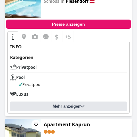
Schloss in
Piesendorf
0.0
Preise anzeigen
$
+5
INFO
Kategorien
Privatpool
Pool
Privatpool
Luxus
Mehr anzeigen
Apartment Kaprun