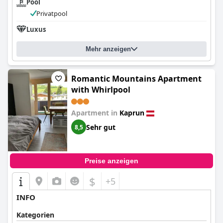
Pool
Privatpool
Luxus
Mehr anzeigen
Romantic Mountains Apartment
with Whirlpool
Apartment in
Kaprun
Sehr gut
8,5
Preise anzeigen
$
+5
INFO
Kategorien