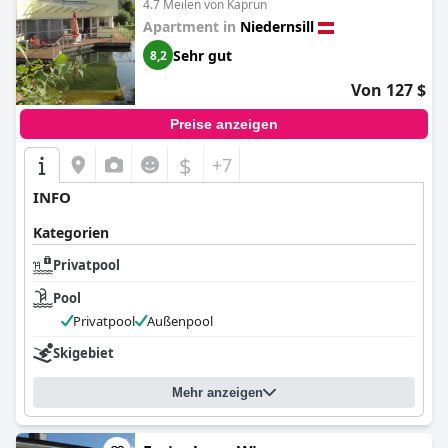
4.7 Meilen von Kaprun
Apartment in
Niedernsill
Sehr gut
8,2
Von 127 $
Preise anzeigen
$
+7
INFO
Kategorien
Privatpool
Pool
Privatpool
Außenpool
Skigebiet
Mehr anzeigen