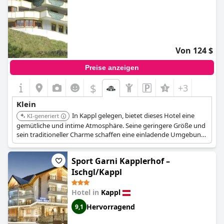
Von 124 $
Preise anzeigen
$
+3
Klein
In Kappl gelegen, bietet dieses Hotel eine
KI-generiert
gemütliche und intime Atmosphäre. Seine geringere Größe und
sein traditioneller Charme schaffen eine einladende Umgebung
für die Gäste.
Sport Garni Kapplerhof –
Ischgl/Kappl
Hotel in
Kappl
Hervorragend
9,1