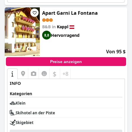
Apart Garni La Fontana
B&B in
Kappl
Hervorragend
8,8
Von 95 $
Preise anzeigen
$
+8
INFO
Kategorien
Klein
Skihotel an der Piste
Skigebiet