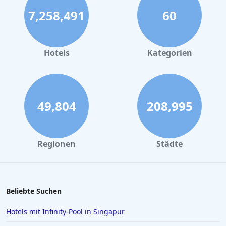
7,258,491
60
Kleine Hotels in Borkum
Kleine Hotels in Wiek auf Rügen
Kleine Hotels in Hamburg
Hotels
Kategorien
Kleine Hotels in Sizilien
Kleine Hotels in Dresden
49,804
208,995
Regionen
Städte
Beliebte Suchen
Hotels mit Infinity-Pool in Singapur