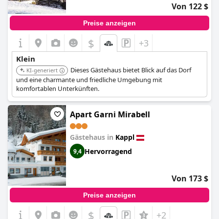
Von 122 $
Preise anzeigen
$
+3
Klein
Dieses Gästehaus bietet Blick auf das Dorf
KI-generiert
und eine charmante und friedliche Umgebung mit
komfortablen Unterkünften.
Apart Garni Mirabell
Gästehaus in
Kappl
Hervorragend
9,4
Von 173 $
Preise anzeigen
$
+2