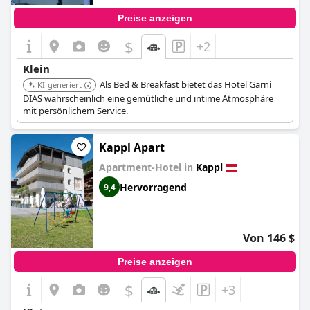
Preise anzeigen
$
+2
Klein
Als Bed & Breakfast bietet das Hotel Garni
KI-generiert
DIAS wahrscheinlich eine gemütliche und intime Atmosphäre
mit persönlichem Service.
Kappl Apart
Apartment-Hotel in
Kappl
Hervorragend
9,4
Von 146 $
Preise anzeigen
$
+3