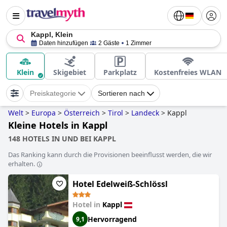
Kappl, Klein
Daten hinzufügen
2 Gäste
1 Zimmer
Klein
Skigebiet
Parkplatz
Kostenfreies WLAN
Preiskategorie
Sortieren nach
Welt
>
Europa
>
Österreich
>
Tirol
>
Landeck
>
Kappl
Kleine Hotels in Kappl
148 HOTELS IN UND BEI KAPPL
Das Ranking kann durch die Provisionen beeinflusst werden, die wir
erhalten.
Hotel Edelweiß-Schlössl
Hotel in
Kappl
Hervorragend
9,1