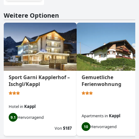
Weitere Optionen
Sport Garni Kapplerhof –
Gemuetliche
Ischgl/Kappl
Ferienwohnung
Hotel
in
Kappl
Apartments
in
Kappl
Hervorragend
9.1
Hervorragend
10
Von
$187